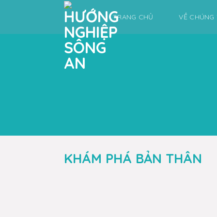
Skip
TRANG CHỦ
VỀ CHÚNG 
to
content
KHÁM PHÁ BẢN THÂN