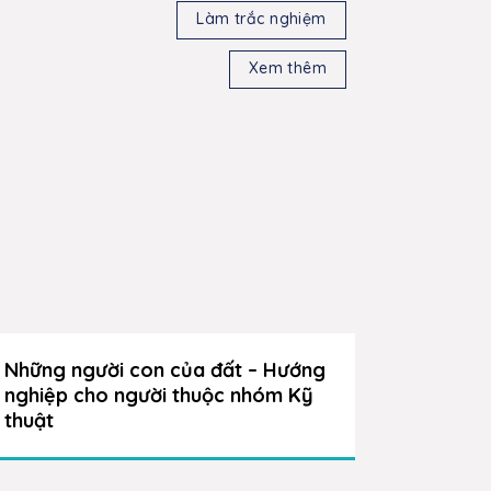
Làm trắc nghiệm
Xem thêm
Những người con của đất – Hướng
Nét đẹp
nghiệp cho người thuộc nhóm Kỹ
tắc” – 
thuật
thuộc n