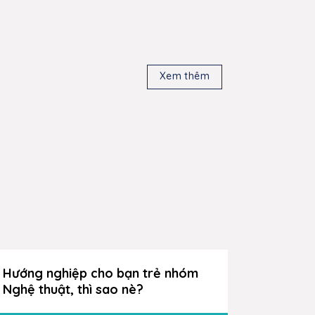
Xem thêm
Hướng nghiệp cho bạn trẻ nhóm
Hướng n
Nghệ thuật, thì sao nè?
Xã hội,