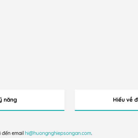
ỹ năng
Hiểu về đ
i đến email
hi@huongnghiepsongan.com
.