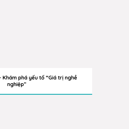
 Khám phá yếu tố “Giá trị nghề
Cây
nghiệp”