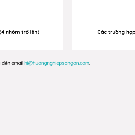
(4 nhóm trở lên)
Các trường hợp đặc biệt
Các trường hợp
i đến email
hi@huongnghiepsongan.com
.