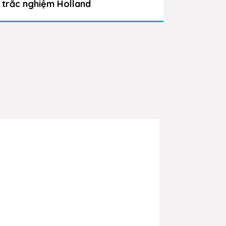
trắc nghiệm Holland
trắc ng