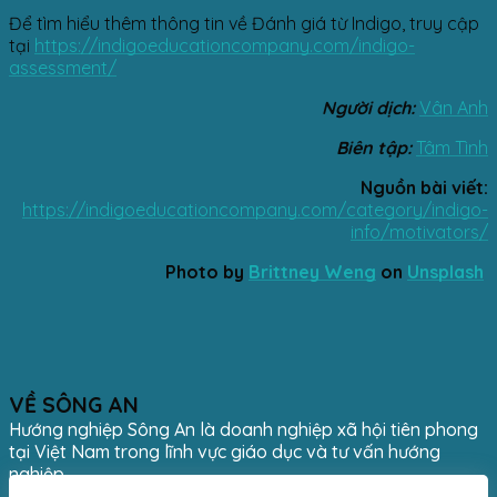
Để tìm hiểu thêm thông tin về Đánh giá từ Indigo, truy cập
tại
https://indigoeducationcompany.com/indigo-
assessment/
Người dịch:
Vân Anh
Biên tập:
Tâm Tình
Nguồn bài viết:
https://indigoeducationcompany.com/category/indigo-
info/motivators/
Photo by
Brittney Weng
on
Unsplash
VỀ SÔNG AN
Hướng nghiệp Sông An là doanh nghiệp xã hội tiên phong
tại Việt Nam trong lĩnh vực giáo dục và tư vấn hướng
nghiệp.