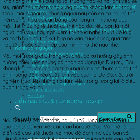
Cha mẹ
Khả năng thể hiện của họ tại trường học và nơi làm việc sẽ
Chương trình đồng hành du học thạc sĩ và phát triển
suy giảm nếu môi trường xung quanh không làm họ thấy
sự nghiệp
thoải mái. Ngoài ra, những người này cần có cơ hội để thể
Tư vấn hướng nghiệp
hiện sự hài hòa và cân bằng của riêng mình thông qua
Trắc nghiệm Indigo
một thể thức nghệ thuật cụ thể nào đó. Nếu bạn là một
Trung tâm Cộng đồng Phát triển Người học Toàn
người như vậy, hãy nghĩ xem thể thức nghệ thuật đó là gì
diện
và cách bạn có thể kết hợp nó vào cuộc sống, quá trình
Lịch hoạt động
học tập hoặc sự nghiệp của mình như thế nào nhé.
Kênh tài nguyên
Trắc nghiệm hướng nghiệp
Một môi trường chú trọng vật chất có xu hướng gây ảnh
Hiểu mình
hưởng nhiều đến những cá nhân có động lực Duy mỹ. Bầu
Hiểu nghề
không khí hoặc cách bài trí tại nơi làm việc thậm chí có thể
Tài liệu tự hướng nghiệp
ảnh hưởng đến hiệu suất làm việc của họ. Do đó, việc trải
Tài liệu chuyên ngành
nghiệm trực tiếp những nơi làm việc trong tương lai là điều
Kênh sức khỏe nghề nghiệp
quan trọng với họ.
Dự án nghiên cứu
Hỏi đáp
Câu hỏi suy ngẫm dành cho người có động lực
DIỄN ĐÀN NGƯỜI LÀM HƯỚNG NGHIỆP
Duy mỹ cao
Search for:
Search Button
Nếu Duy mỹ là một trong hai yếu tố động lực hàng đầu
của bạn, hãy xem xét các câu hỏi dưới đây. Và nhớ rằng,
điểm số cao tỉ lệ thuận với mức độ đam mê của bạn với
yếu tố động lực đó. Nếu bạn có một điểm số rất cao, hãy