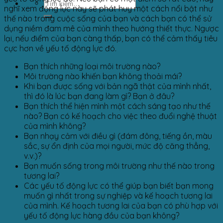
nghĩ xem động lực này sẽ phát huy một cách nổi bật như
thế nào trong cuộc sống của bạn và cách bạn có thể sử
dụng niềm đam mê của mình theo hướng thiết thực. Ngược
lại, nếu điểm của bạn càng thấp, bạn có thể cảm thấy tiêu
cực hơn về yếu tố động lực đó.
Bạn thích những loại môi trường nào?
Môi trường nào khiến bạn không thoải mái?
Khi bạn được sống với bản ngã thật của mình nhất,
thì đó là lúc bạn đang làm gì? Bạn ở đâu?
Bạn thích thể hiện mình một cách sáng tạo như thế
nào? Bạn có kế hoạch cho việc theo đuổi nghệ thuật
của mình không?
Bạn nhạy cảm với điều gì (đám đông, tiếng ồn, màu
sắc, sự ổn định của mọi người, mức độ căng thẳng,
v.v.)?
Bạn muốn sống trong môi trường như thế nào trong
tương lai?
Các yếu tố động lực có thể giúp bạn biết bạn mong
muốn gì nhất trong sự nghiệp và kế hoạch tương lai
của mình. Kế hoạch tương lai của bạn có phù hợp với
yếu tố động lực hàng đầu của bạn không?