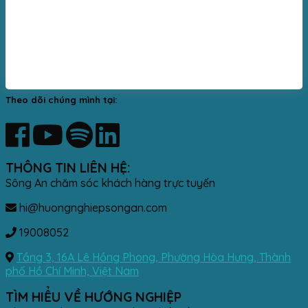
Theo dõi chúng mình tại:
THÔNG TIN LIÊN HỆ:
Sông An chăm sóc khách hàng trực tuyến
hi@huongnghiepsongan.com
19008052
Tầng 3, 16A Lê Hồng Phong, Phường Hòa Hưng, Thành
phố Hồ Chí Minh, Việt Nam
TÌM HIỂU VỀ HƯỚNG NGHIỆP