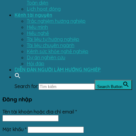
Toàn diện
Lịch hoạt động
Kênh tài nguyên
Trắc nghiệm hướng nghiệp
Hiểu mình
Hiểu nghề
Tài liệu tự hướng nghiệp
Tài liệu chuyên ngành
Kênh sức khỏe nghề nghiệp
Dự án nghiên cứu
Hỏi đáp
DIỄN ĐÀN NGƯỜI LÀM HƯỚNG NGHIỆP
Search for:
Search Button
Đăng nhập
Tên tài khoản hoặc địa chỉ email
*
Mật khẩu
*