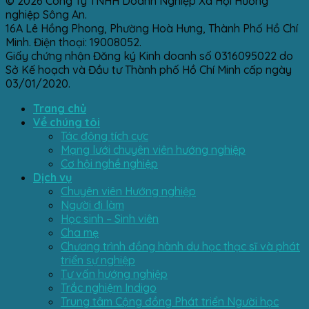
© 2026 Công Ty TNHH Doanh Nghiệp Xã Hội Hướng
nghiệp Sông An.
16A Lê Hồng Phong, Phường Hoà Hưng, Thành Phố Hồ Chí
Minh. Điện thoại: 19008052.
Giấy chứng nhận Đăng ký Kinh doanh số 0316095022 do
Sở Kế hoạch và Đầu tư Thành phố Hồ Chí Minh cấp ngày
03/01/2020.
Trang chủ
Về chúng tôi
Tác động tích cực
Mạng lưới chuyên viên hướng nghiệp
Cơ hội nghề nghiệp
Dịch vụ
Chuyên viên Hướng nghiệp
Người đi làm
Học sinh – Sinh viên
Cha mẹ
Chương trình đồng hành du học thạc sĩ và phát
triển sự nghiệp
Tư vấn hướng nghiệp
Trắc nghiệm Indigo
Trung tâm Cộng đồng Phát triển Người học