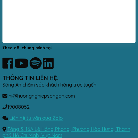
Theo dõi chúng mình tại:
THÔNG TIN LIÊN HỆ:
Sông An chăm sóc khách hàng trực tuyến
hi@huongnghiepsongan.com
19008052
Liên hệ tư vấn qua Zalo
Tầng 3, 16A Lê Hồng Phong, Phường Hòa Hưng, Thành
phố Hồ Chí Minh, Việt Nam