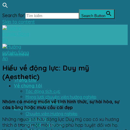
Search for:
Search Button
Skip to content
Bài viết về Indigo
Hiểu về động lực: Duy mỹ
(Aesthetic)
Trang chủ
Về chúng tôi
Tác động tích cực
Mạng lưới chuyên viên hướng nghiệp
Nhóm có mong muốn về tính hình thức, sự hài hòa, sự
Cơ hội nghề nghiệp
cân bằng hoặc mưu cầu cái đẹp
Dịch vụ
Chuyên viên Hướng nghiệp
Người đi làm
Những người sở hữu động lực Duy mỹ cao có xu hướng
Học sinh – Sinh viên
thích ở trong một môi trường phù hợp tuyệt đối với họ.