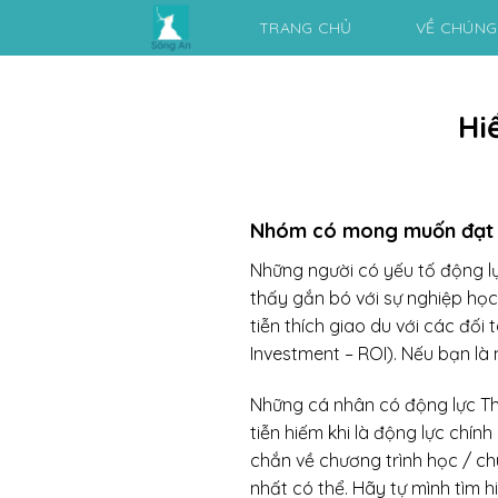
Skip
TRANG CHỦ
VỀ CHÚNG
to
content
Hi
Nhóm có mong muốn đạt đượ
Những người có yếu tố động lự
thấy gắn bó với sự nghiệp học
tiễn thích giao du với các đối
Investment – ROI). Nếu bạn là
Những cá nhân có động lực Thự
tiễn hiếm khi là động lực chí
chắn về chương trình học / c
nhất có thể. Hãy tự mình tìm h