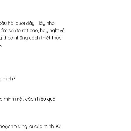
câu hỏi dưới đây. Hãy nhớ
ểm số đó rất cao, hãy nghĩ về
 theo những cách thiết thực.
.
a mình?
ủa mình một cách hiệu quả
hoạch tương lai của mình. Kế