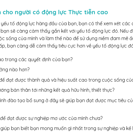
 cho người có động lực Thực tiễn cao
i yếu tố động lực hàng đầu của bạn, bạn có thể xem xét các 
bạn sẽ càng cảm thấy gắn kết với yếu tố động lực đó. Nếu đi
ộc sống của mình và làm thế nào để sử dụng niềm đam mê ấy
p, bạn càng dễ cảm thấy tiêu cực hơn về yếu tố động lực đó
nào trong các quyết định của bạn?
hưởng nào hơn?
để đạt được thành quả và hiệu suất cao trong cuộc sống củ
ớng bản thân tới những kết quả hữu hình, thiết thực?
ình đào tạo bổ sung ở đây sẽ giúp bạn đạt được mục tiêu c
 để đạt được sự nghiệp mơ ước của mình chưa?
 giúp bạn biết bạn mong muốn gì nhất trong sự nghiệp và kế 