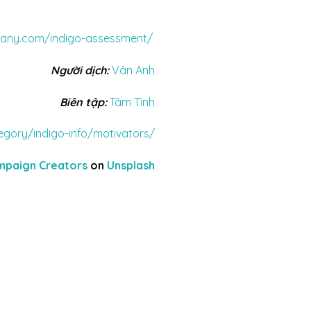
pany.com/indigo-assessment/
Người dịch:
Vân Anh
Biên tập:
Tâm Tình
gory/indigo-info/motivators/
mpaign Creators
on
Unsplash