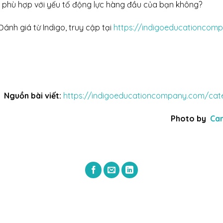
ó phù hợp với yếu tố động lực hàng đầu của bạn không?
Đánh giá từ Indigo, truy cập tại
https://indigoeducationcom
Nguồn bài viết:
https://indigoeducationcompany.com/cate
Photo by
Ca