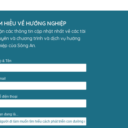
M HIỂU VỀ HƯỚNG NGHIỆP
n các thông tin cập nhật nhất về các tài
yên và chương trình và dịch vụ hướng
iệp của Sông An.
ọ & Tên
mail
ố điện thoại
n đang là...