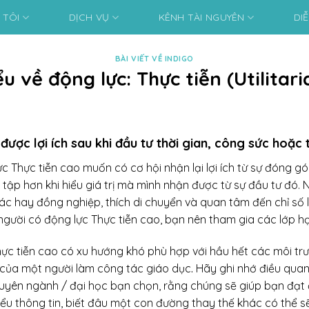
 TÔI
DỊCH VỤ
KÊNH TÀI NGUYÊN
DI
BÀI VIẾT VỀ INDIGO
ểu về động lực: Thực tiễn (Utilitari
c lợi ích sau khi đầu tư thời gian, công sức hoặc t
c Thực tiễn cao muốn có cơ hội nhận lại lợi ích từ sự đóng g
 tập hơn khi hiểu giá trị mà mình nhận được từ sự đầu tư đó.
 tác hay đồng nghiệp, thích di chuyển và quan tâm đến chỉ số l
 người có động lực Thực tiễn cao, bạn nên tham gia các lớp h
c tiễn cao có xu hướng khó phù hợp với hầu hết các môi trư
nh của một người làm công tác giáo dục
.
Hãy ghi nhớ điều quan
huyên ngành / đại học bạn chọn, rằng chúng sẽ giúp bạn đạt
iểu thông tin, biết đâu một con đường thay thế khác có thể s