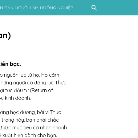
ỄN ĐÀN NGƯỜI LÀM HƯỚNG NGHIỆP
an)
iền bạc.
óp nguồn lực từ họ. Họ cảm
 Những người có động lực Thực
ợi tức đầu tư (Return of
ọc kinh doanh.
ờng học đường, bởi vì Thực
 trọng này, bạn phải chắc
 được mục tiêu cá nhân nhanh
ẽ xuất hiện dành cho bạn.