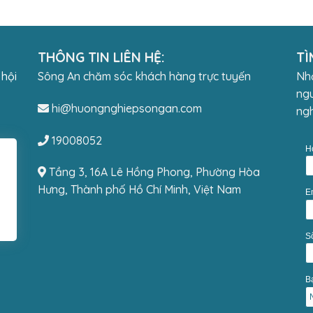
THÔNG TIN LIÊN HỆ:
TÌ
 hội
Sông An chăm sóc khách hàng trực tuyến
Nhậ
ngu
hi@huongnghiepsongan.com
ngh
19008052
H
Tầng 3, 16A Lê Hồng Phong, Phường Hòa
Hưng, Thành phố Hồ Chí Minh, Việt Nam
E
S
Bạ