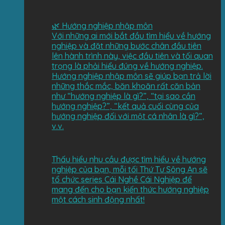
🌿 Hướng nghiệp nhập môn
Với những ai mới bắt đầu tìm hiểu về hướng
nghiệp và đặt những bước chân đầu tiên
lên hành trình này, việc đầu tiên và tối quan
trọng là phải hiểu đúng về hướng nghiệp.
Hướng nghiệp nhập môn sẽ giúp bạn trả lời
những thắc mắc, băn khoăn rất căn bản
như “hướng nghiệp là gì?”, “tại sao cần
hướng nghiệp?”, “kết quả cuối cùng của
hướng nghiệp đối với một cá nhân là gì?”,
v.v.
Thấu hiểu nhu cầu được tìm hiểu về hướng
nghiệp của bạn, mỗi tối Thứ Tư Sông An sẽ
tổ chức series Cái Nghề Cái Nghiệp để
mang đến cho bạn kiến thức hướng nghiệp
một cách sinh động nhất!