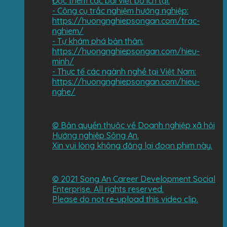
Đọc thêm các bài viết bổ ích tại:
- Công cụ trắc nghiệm hướng nghiệp:
https://huongnghiepsongan.com/trac-
nghiem/
- Tự khám phá bản thân:
https://huongnghiepsongan.com/hieu-
minh/
- Thực tế các ngành nghề tại Việt Nam:
https://huongnghiepsongan.com/hieu-
nghe/
©️ Bản quyền thuộc về Doanh nghiệp xã hội
Hướng nghiệp Sông An.
Xin vui lòng không đăng lại đoạn phim này.
©️ 2021 Song An Career Development Social
Enterprise. All rights reserved.
Please do not re-upload this video clip.