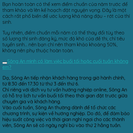
Bạn hoàn toàn có thể xem điểm chuẩn của năm trước để
tham khảo và lên kế hoạch đặt nguyện vọng. Đây là một
cách rất phổ biến để ước lượng khả năng đậu – rớt của thí
sinh.
Tuy nhiên, điểm chuẩn mỗi năm có thể thay đổi tùy theo
số lượng thí sinh đăng ký, mức độ khó của đề thi, chỉ tiêu
tuyển sinh… nên bạn chỉ nên tham khảo khoảng 50%,
không nên phụ thuộc hoàn toàn.
Sông An mình có làm việc buổi tối hoặc cuối tuần không
em?
Dạ, Sông An tiếp nhận khách hàng trong giờ hành chính,
từ 8:30 đến 17:30 từ thứ 3 đến thứ 6.
Chỉ riêng với dịch vụ tư vấn hướng nghiệp online, Sông An
có hỗ trợ lịch tư vấn buổi tối theo thời gian đặt trước giữa
chuyên gia và khách hàng.
Vào cuối tuần, Sông An thường dành để tổ chức các
chương trình, sự kiện về hướng nghiệp. Do đó, để đảm bảo
hiệu suất công việc và thời gian nghỉ ngơi cho các thành
viên, Sông An sẽ có ngày nghỉ bù vào thứ 2 hằng tuần.