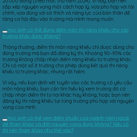
20.000 đồng (theo mức thu năm 2024). Vì vậy, bạn nên
sắp xếp nguyện vọng một cách hợp lý, vừa phù hợp với tài
chính, vừa đúng với sở thích và năng lực của bản thân để
tăng cơ hội đậu vào trường mà mình mong muốn.
Học sinh có thể dùng điểm môn thi năng khiếu cho các
trường khác được không?
Thông thường, điểm thi môn năng khiếu chỉ được dùng cho
đúng trường mà bạn đã đăng ký thi. Khoảng 90–95% các
trường không chấp nhận điểm năng khiếu từ trường khác.
Chỉ có một số ít trường cho phép dùng kết quả thi năng
khiếu từ trường khác, nhưng rất hiếm.
Vì vậy, nếu bạn định xét tuyển vào các trường có yêu cầu
môn năng khiếu, bạn cần tìm hiểu kỹ xem trường đó có
chấp nhận điểm thi từ nơi khác hay không, hoặc bạn nên
đăng ký thi năng khiếu tại từng trường phù hợp với nguyện
vọng của mình.
Học sinh có thể xem điểm chuẩn của ngành năm ngoái
để tham khảo và đặt nguyện vọng được không? Nếu có
thì nên tham khảo như thế nào?