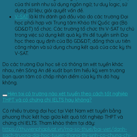
của thí sinh như sử dụng ngôn ngữ; tư duy logic, sử
dụng dữ liệu; giải quyết vấn đề.
V-SAT
là kì thi đánh giá đầu vào do các trường Đại
học phối hợp với Trung tâm Khảo thí Quốc gia (Bộ
GD&ĐT) tổ chức. Các trường tổ chức thi V-SAT tự chủ
trong việc sử dụng kết quả kỳ thi để tuyển sinh Đại
học theo quy định của Bộ GD&ĐT; đồng thời ưu tiên
công nhận và sử dụng chung kết quả của các kỳ thi
V-SAT.
Do các trường Đại học sẽ có thông tin xét tuyển khác
nhau, nên Sông An đề xuất bạn tìm hiểu kỹ xem trường
bạn quan tâm có chấp nhận điểm của kỳ thi đó hay
không.
Hiện tại có trường nào xét tuyển theo cách tốt nghiệp
THPT và có chứng chỉ IELTS hay không?
Có nhiều trường đại học tại Việt Nam xét tuyển bằng
phương thức kết hợp giữa kết quả tốt nghiệp THPT và
chứng chỉ IELTS. Tham khảo thêm tại đây:​
https://thuvienphapluat.vn/ma-so-thue/bai-viet/danh-
sach-truong-dai-hoc-tuyen-thang-thi-sinh-co-chung-chi-