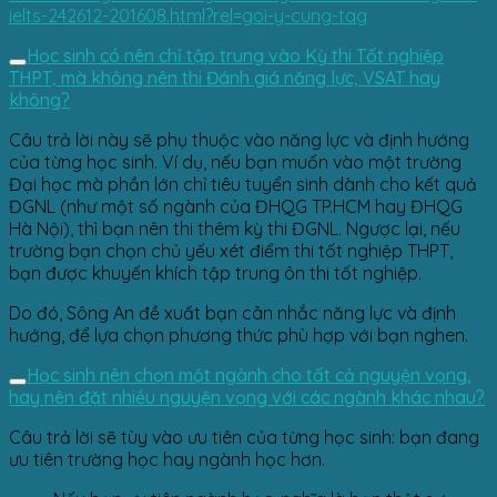
ielts-242612-201608.html?rel=goi-y-cung-tag
Học sinh có nên chỉ tập trung vào Kỳ thi Tốt nghiệp
THPT, mà không nên thi Đánh giá năng lực, VSAT hay
không?
Câu trả lời này sẽ phụ thuộc vào năng lực và định hướng
của từng học sinh. Ví dụ, nếu bạn muốn vào một trường
Đại học mà phần lớn chỉ tiêu tuyển sinh dành cho kết quả
ĐGNL (như một số ngành của ĐHQG TP.HCM hay ĐHQG
Hà Nội), thì bạn nên thi thêm kỳ thi ĐGNL. Ngược lại, nếu
trường bạn chọn chủ yếu xét điểm thi tốt nghiệp THPT,
bạn được khuyến khích tập trung ôn thi tốt nghiệp.
Do đó, Sông An đề xuất bạn cân nhắc năng lực và định
hướng, để lựa chọn phương thức phù hợp với bạn nghen.
Học sinh nên chọn một ngành cho tất cả nguyện vọng,
hay nên đặt nhiều nguyện vọng với các ngành khác nhau?
Câu trả lời sẽ tùy vào ưu tiên của từng học sinh: bạn đang
ưu tiên trường học hay ngành học hơn.