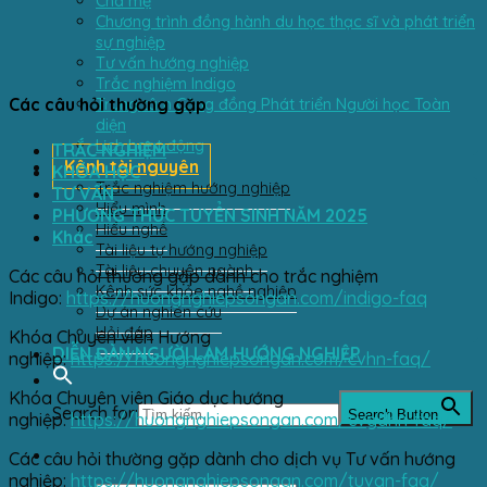
Cha mẹ
Chương trình đồng hành du học thạc sĩ và phát triển
sự nghiệp
Tư vấn hướng nghiệp
Trắc nghiệm Indigo
Trung tâm Cộng đồng Phát triển Người học Toàn
Các câu hỏi thường gặp
diện
Lịch hoạt động
TRẮC NGHIỆM
Kênh tài nguyên
KHÓA HỌC
Trắc nghiệm hướng nghiệp
TƯ VẤN
Hiểu mình
PHƯƠNG THỨC TUYỂN SINH NĂM 2025
Hiểu nghề
Khác
Tài liệu tự hướng nghiệp
Tài liệu chuyên ngành
Các câu hỏi thường gặp dành cho trắc nghiệm
Kênh sức khỏe nghề nghiệp
Indigo:
https://huongnghiepsongan.com/indigo-faq
Dự án nghiên cứu
Hỏi đáp
Khóa Chuyên viên Hướng
DIỄN ĐÀN NGƯỜI LÀM HƯỚNG NGHIỆP
nghiệp:
https://huongnghiepsongan.com/cvhn-faq/
Khóa Chuyên viên Giáo dục hướng
Search for:
Search Button
nghiệp:
https://huongnghiepsongan.com/cvgdhn-faq/
Các câu hỏi thường gặp dành cho dịch vụ Tư vấn hướng
nghiệp:
https://huongnghiepsongan.com/tuvan-faq/