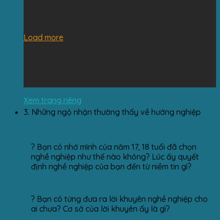
Load more
Xem trang riêng
3.
Những ngộ nhận thường thấy về hướng nghiệp
? Bạn có nhớ mình của năm 17, 18 tuổi đã chọn
nghề nghiệp như thế nào không? Lúc ấy quyết
định nghề nghiệp của bạn đến từ niềm tin gì?
? Bạn có từng đưa ra lời khuyên nghề nghiệp cho
ai chưa? Cơ sở của lời khuyên ấy là gì?