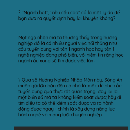
? "Ngành hot", "nhu cầu cao" có là một lý do để
bạn đưa ra quyết định hay lời khuyên không?
Một ngộ nhận mà ta thường thấy trong hướng
nghiệp đó là có nhiều người việc nối thẳng nhu
cầu tuyển dụng với tên 1 ngành học hay tên 1
nghề nghiệp đang phổ biến, với niềm tin rằng học
ngành ấy xong sẽ tìm được việc làm.
? Qua số Hướng Nghiệp Nhập Môn này, Sông An
muốn gửi lời nhắn đến cả nhà là: mặc dù nhu cầu
tuyển dụng quả thực rất quan trọng, đây lại là
một biến số mà ta không kiểm soát được; hãy đi
tìm điều ta có thể kiểm soát được và ra hành
động được ngay - chính là xây dựng năng lực
hành nghề và mạng lưới chuyên nghiệp.