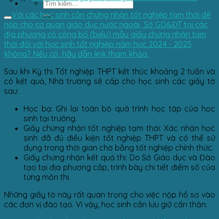
Với các học sinh cần chứng nhận tốt nghiệp tạm thời để
nộp cho cơ quan giáo dục nước ngoài, Sở GD&ĐT tại các
địa phương có công bố (biểu) mẫu giấy chứng nhận tạm
thời đối với học sinh tốt nghiệp năm học 2024 - 2025
không? Nếu có, hãy dẫn link tham khảo.
Sau khi Kỳ thi Tốt nghiệp THPT kết thúc khoảng 2 tuần và
có kết quả, Nhà trường sẽ cấp cho học sinh các giấy tờ
sau:​
Học bạ: Ghi lại toàn bộ quá trình học tập của học
sinh tại trường.​
Giấy chứng nhận tốt nghiệp tạm thời: Xác nhận học
sinh đã đủ điều kiện tốt nghiệp THPT và có thể sử
dụng trong thời gian chờ bằng tốt nghiệp chính thức.​
Giấy chứng nhận kết quả thi: Do Sở Giáo dục và Đào
tạo tại địa phương cấp, trình bày chi tiết điểm số của
từng môn thi.​
Những giấy tờ này rất quan trọng cho việc nộp hồ sơ vào
các đơn vị đào tạo. Vì vậy, học sinh cần lưu giữ cẩn thận.