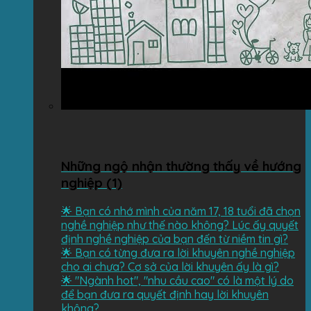
Những ngộ nhận thường thấy về hướng
nghiệp (1)
🌟 Bạn có nhớ mình của năm 17, 18 tuổi đã chọn
nghề nghiệp như thế nào không? Lúc ấy quyết
định nghề nghiệp của bạn đến từ niềm tin gì?
🌟 Bạn có từng đưa ra lời khuyên nghề nghiệp
cho ai chưa? Cơ sở của lời khuyên ấy là gì?
🌟 "Ngành hot", "nhu cầu cao" có là một lý do
để bạn đưa ra quyết định hay lời khuyên
không?