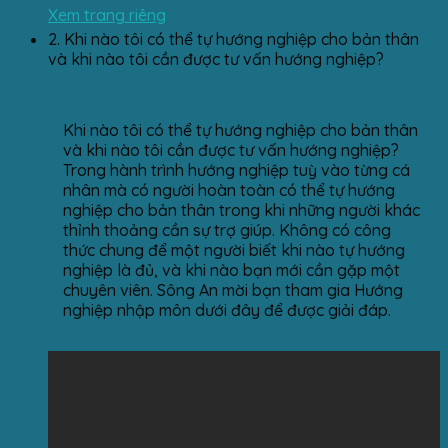
Xem trang riêng
2.
Khi nào tôi có thể tự hướng nghiệp cho bản thân
và khi nào tôi cần được tư vấn hướng nghiệp?
Khi nào tôi có thể tự hướng nghiệp cho bản thân
và khi nào tôi cần được tư vấn hướng nghiệp?
Trong hành trình hướng nghiệp tuỳ vào từng cá
nhân mà có người hoàn toàn có thể tự hướng
nghiệp cho bản thân trong khi những người khác
thỉnh thoảng cần sự trợ giúp. Không có công
thức chung để một người biết khi nào tự hướng
nghiệp là đủ, và khi nào bạn mới cần gặp một
chuyên viên. Sông An mời bạn tham gia Hướng
nghiệp nhập môn dưới đây để được giải đáp.