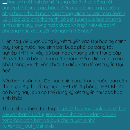
Học sinh tốt nghiệp hệ Trung cấp 9+3 có bằng tốt
nghiệp hệ Trung cấp, bảng điểm môn Trung cấp, chứng
nhận hoàn thành môn phổ thông, điểm số các môn Toán -
Lý - Hoá của phổ thông thì có xét tuyển Đại học chương
trình chính quy trong nước được không? Nếu được thì
phương thức xét tuyển và ngành thế nào?
Hiện nay, để được đăng ký xét tuyển vào Đại học hệ chính
quy trong nước, học sinh bắt buộc phải có bằng tốt
nghiệp THPT. Vì vậy, dù bạn học chương trình Trung cấp
9+3 và đã có bằng Trung cấp, bảng điểm, điểm các môn
phổ thông, v.v. thì vẫn chưa đủ điều kiện để xét tuyển Đại
học.
Nếu bạn muốn học Đại học chính quy trong nước, bạn cần
tham gia Kỳ thi Tốt nghiệp THPT để lấy bằng THPT. Khi đã
có bằng này, bạn có thể đăng ký xét tuyển như các học
sinh khác.
Tham khảo thêm tại đây:
https://thuvienphapluat.vn/chu-
de-van-ban/110/tuyen-sinh-dai-hoc-cao-dang-2024-
tong-hop-van-ban-ve-quy-che-tuyen-sinh?
rel=phap_luat_chitietvb