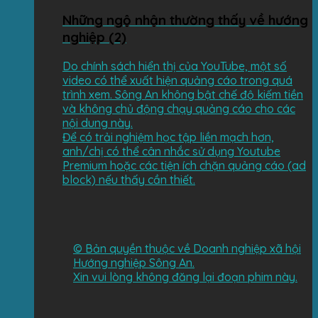
Những ngộ nhận thường thấy về hướng
nghiệp (2)
Do chính sách hiển thị của YouTube, một số
video có thể xuất hiện quảng cáo trong quá
trình xem. Sông An không bật chế độ kiếm tiền
và không chủ động chạy quảng cáo cho các
nội dung này.
Để có trải nghiệm học tập liền mạch hơn,
anh/chị có thể cân nhắc sử dụng Youtube
Premium hoặc các tiện ích chặn quảng cáo (ad
block) nếu thấy cần thiết.
©️ Bản quyền thuộc về Doanh nghiệp xã hội
Hướng nghiệp Sông An.
Xin vui lòng không đăng lại đoạn phim này.