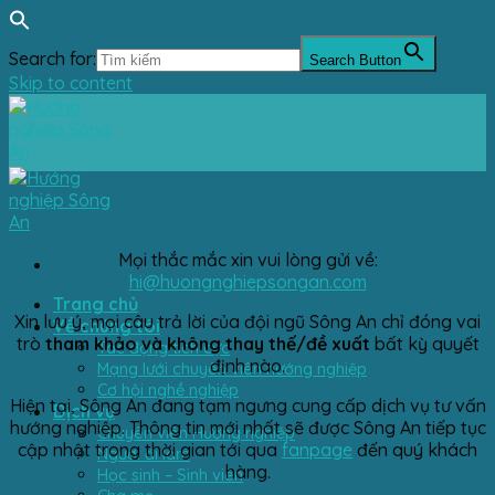
Search for:
Search Button
Skip to content
Mọi thắc mắc xin vui lòng gửi về:
hi@huongnghiepsongan.com
Trang chủ
Xin lưu ý, mọi câu trả lời của đội ngũ Sông An chỉ đóng vai
Về chúng tôi
trò
tham khảo và không thay thế/đề xuất
bất kỳ quyết
Tác động tích cực
định nào.
Mạng lưới chuyên viên hướng nghiệp
Cơ hội nghề nghiệp
Hiện tại, Sông An đang tạm ngưng cung cấp dịch vụ tư vấn
Dịch vụ
hướng nghiệp. Thông tin mới nhất sẽ được Sông An tiếp tục
Chuyên viên Hướng nghiệp
cập nhật trong thời gian tới qua
fanpage
đến quý khách
Người đi làm
hàng.
Học sinh – Sinh viên