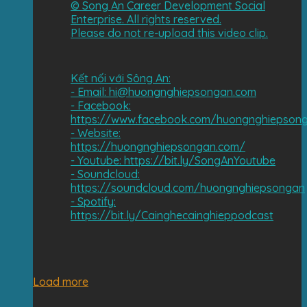
©️ Song An Career Development Social
Enterprise. All rights reserved.
Please do not re-upload this video clip.
Kết nối với Sông An:
- Email: hi@huongnghiepsongan.com
- Facebook:
https://www.facebook.com/huongnghiepson
- Website:
https://huongnghiepsongan.com/​
- Youtube: https://bit.ly/SongAnYoutube​
- Soundcloud:
https://soundcloud.com/huongnghiepsongan​
- Spotify:
https://bit.ly/Cainghecainghieppodcast
Load more