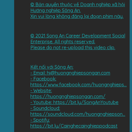
©️ Bản quyền thuộc về Doanh nghiệp xã hội
Hướng nghiệp Sông An.
Xin vui lòng không đăng lại đoạn phim này.
©️ 2021 Song An Career Development Social
Enterprise. All rights reserved.
Please do not re-upload this video clip.
Kết nối với Sông An:
- Email: hi@huongnghiepsongan.com
- Facebook:
https://www.facebook.com/huongnghieps...
- Website:
https://huongnghiepsongan.com/​​
- Youtube: https://bit.ly/SongAnYoutube​​
- Soundcloud:
https://soundcloud.com/huongnghiepson...
- Spotify:
https://bit.ly/Cainghecainghieppodcast