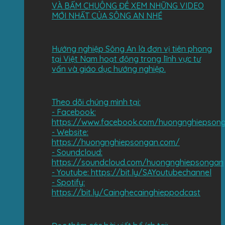
VÀ BẤM CHUÔNG ĐỂ XEM NHỮNG VIDEO
MỚI NHẤT CỦA SÔNG AN NHÉ
Hướng nghiệp Sông An là đơn vị tiên phong
tại Việt Nam hoạt động trong lĩnh vực tư
vấn và giáo dục hướng nghiệp.
Theo dõi chúng mình tại:
- Facebook:
https://www.facebook.com/huongnghiepson
- Website:
https://huongnghiepsongan.com/
- Soundcloud:
https://soundcloud.com/huongnghiepsongan
- Youtube: https://bit.ly/SAYoutubechannel
- Spotify:
https://bit.ly/Cainghecainghieppodcast