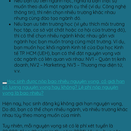
Nếu bạn ưu tiên ngành học, nghĩa là bạn thật sự
muốn theo đuổi một ngành cụ thể (ví dụ: Công nghệ
thông tin), thì nên chọn nhiều trường khác nhau
nhưng cùng đào tạo ngành đó.
Nếu bạn ưu tiên trường học (vì yêu thích môi trường
học tập, cơ sở vật chất hoặc cơ hội của trường đó),
thì có thể chọn nhiều ngành khác nhau gần với
ngành học bạn muốn trong cùng một trường. Ví dụ,
bạn muốn học khối ngành Kinh tế của Đại học Kinh
tế TP. HCM (UEH), bạn có thể đặt nguyện vọng với
các ngành có liên quan với nhau: NV1 – Quản trị kinh
doanh, NV2 – Marketing, NV3 – Thương mại điện tử,
v.v.
Học sinh được nộp bao nhiêu nguyện vọng, có giới hạn
số lượng nguyện vọng hay không? Lệ phí nộp nguyện
vọng là bao nhiêu?
Hiện nay, học sinh đăng ký không giới hạn nguyện vọng,
Do đó, bạn có thể chọn nhiều ngành, và nhiều trường khác
nhau tùy theo mong muốn của mình.
Tuy nhiên, mỗi nguyện vọng sẽ có lệ phí xét tuyển là