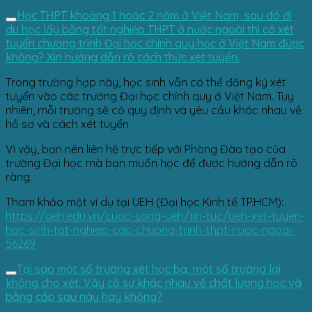
Học THPT khoảng 1 hoặc 2 năm ở Việt Nam, sau đó đi
du học lấy bằng tốt nghiệp THPT ở nước ngoài thì có xét
tuyển chương trình Đại học chính quy học ở Việt Nam được
không? Xin hướng dẫn rõ cách thức xét tuyển.
Trong trường hợp này, học sinh vẫn có thể đăng ký xét
tuyển vào các trường Đại học chính quy ở Việt Nam. Tuy
nhiên, mỗi trường sẽ có quy định và yêu cầu khác nhau về
hồ sơ và cách xét tuyển.
Vì vậy, bạn nên liên hệ trực tiếp với Phòng Đào tạo của
trường Đại học mà bạn muốn học để được hướng dẫn rõ
ràng.
Tham khảo một ví dụ tại UEH (Đại học Kinh tế TP.HCM):
https://ueh.edu.vn/cuoc-song-ueh/tin-tuc/ueh-xet-tuyen-
hoc-sinh-tot-nghiep-cac-chuong-trinh-thpt-nuoc-ngoai-
56269
Tại sao một số trường xét học bạ, một số trường lại
không cho xét. Vậy có sự khác nhau về chất lượng học và
bằng cấp sau này hay không?