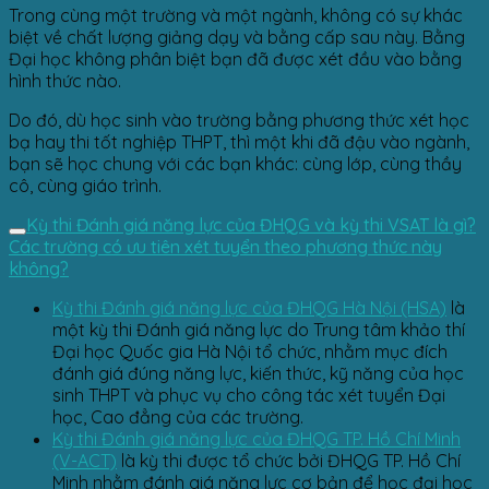
Trong cùng một trường và một ngành, không có sự khác
biệt về chất lượng giảng dạy và bằng cấp sau này. Bằng
Đại học không phân biệt bạn đã được xét đầu vào bằng
hình thức nào.
Do đó, dù học sinh vào trường bằng phương thức xét học
bạ hay thi tốt nghiệp THPT, thì một khi đã đậu vào ngành,
bạn sẽ học chung với các bạn khác: cùng lớp, cùng thầy
cô, cùng giáo trình.
Kỳ thi Đánh giá năng lực của ĐHQG và kỳ thi VSAT là gì?
Các trường có ưu tiên xét tuyển theo phương thức này
không?
Kỳ thi Đánh giá năng lực của ĐHQG Hà Nội (HSA)
là
một kỳ thi Đánh giá năng lực do Trung tâm khảo thí
Đại học Quốc gia Hà Nội tổ chức, nhằm mục đích
đánh giá đúng năng lực, kiến thức, kỹ năng của học
sinh THPT và phục vụ cho công tác xét tuyển Đại
học, Cao đẳng của các trường.
Kỳ thi Đánh giá năng lực của ĐHQG TP. Hồ Chí Minh
(V-ACT)
là kỳ thi được tổ chức bởi ĐHQG TP. Hồ Chí
Minh nhằm đánh giá năng lực cơ bản để học đại học