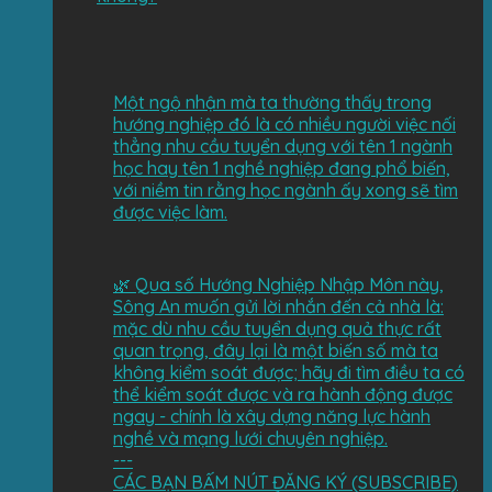
Một ngộ nhận mà ta thường thấy trong
hướng nghiệp đó là có nhiều người việc nối
thẳng nhu cầu tuyển dụng với tên 1 ngành
học hay tên 1 nghề nghiệp đang phổ biến,
với niềm tin rằng học ngành ấy xong sẽ tìm
được việc làm.
🌿 Qua số Hướng Nghiệp Nhập Môn này,
Sông An muốn gửi lời nhắn đến cả nhà là:
mặc dù nhu cầu tuyển dụng quả thực rất
quan trọng, đây lại là một biến số mà ta
không kiểm soát được; hãy đi tìm điều ta có
thể kiểm soát được và ra hành động được
ngay - chính là xây dựng năng lực hành
nghề và mạng lưới chuyên nghiệp.
---
CÁC BẠN BẤM NÚT ĐĂNG KÝ (SUBSCRIBE)