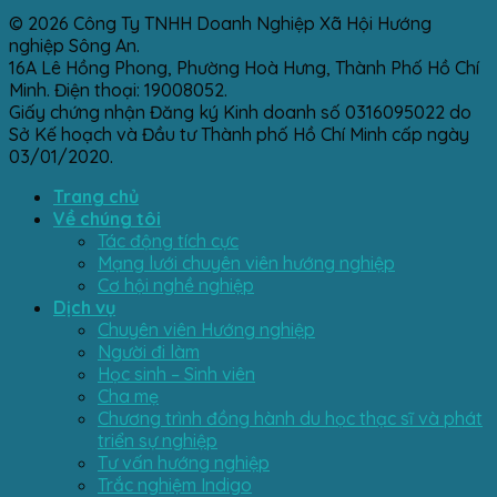
© 2026 Công Ty TNHH Doanh Nghiệp Xã Hội Hướng
nghiệp Sông An.
16A Lê Hồng Phong, Phường Hoà Hưng, Thành Phố Hồ Chí
Minh. Điện thoại: 19008052.
Giấy chứng nhận Đăng ký Kinh doanh số 0316095022 do
Sở Kế hoạch và Đầu tư Thành phố Hồ Chí Minh cấp ngày
03/01/2020.
Trang chủ
Về chúng tôi
Tác động tích cực
Mạng lưới chuyên viên hướng nghiệp
Cơ hội nghề nghiệp
Dịch vụ
Chuyên viên Hướng nghiệp
Người đi làm
Học sinh – Sinh viên
Cha mẹ
Chương trình đồng hành du học thạc sĩ và phát
triển sự nghiệp
Tư vấn hướng nghiệp
Trắc nghiệm Indigo