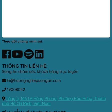
Theo dõi chúng mình tại:
THÔNG TIN LIÊN HỆ:
Sông An chăm sóc khách hàng trực tuyến
hi@huongnghiepsongan.com
19008052
Tầng 3, 16A Lê Hồng Phong, Phường Hòa Hưng, Thành
phố Hồ Chí Minh, Việt Nam