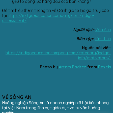
yếu tố động lực hàng đầu của bạn không?
Để tìm hiểu thêm thông tin về Đánh giá từ Indigo, truy cập
tại
https://indigoeducationcompany.com/indigo-
assessment/
Người dịch:
Vân Anh
Biên tập:
Tâm Tình
Nguồn bài viết:
https://indigoeducationcompany.com/category/indigo-
info/motivators/
Photo by
Artem Podrez
from
Pexels
VỀ SÔNG AN
Hướng nghiệp Sông An là doanh nghiệp xã hội tiên phong
tại Việt Nam trong lĩnh vực giáo dục và tư vấn hướng
nghiệp.