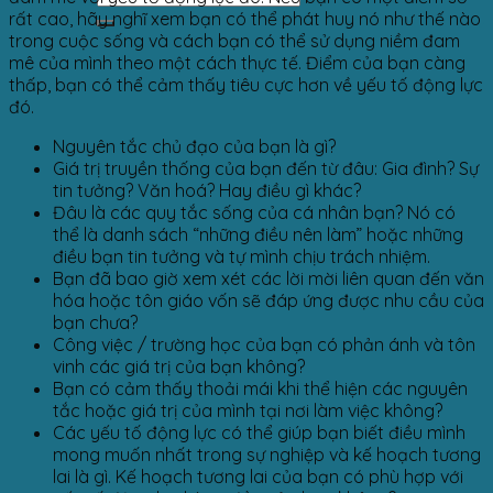
rất cao, hãy nghĩ xem bạn có thể phát huy nó như thế nào
trong cuộc sống và cách bạn có thể sử dụng niềm đam
mê của mình theo một cách thực tế. Điểm của bạn càng
thấp, bạn có thể cảm thấy tiêu cực hơn về yếu tố động lực
đó.
Nguyên tắc chủ đạo của bạn là gì?
Giá trị truyền thống của bạn đến từ đâu: Gia đình? Sự
tin tưởng? Văn hoá? Hay điều gì khác?
Đâu là các quy tắc sống của cá nhân bạn? Nó có
thể là danh sách “những điều nên làm” hoặc những
điều bạn tin tưởng và tự mình chịu trách nhiệm.
Bạn đã bao giờ xem xét các lời mời liên quan đến văn
hóa hoặc tôn giáo vốn sẽ đáp ứng được nhu cầu của
bạn chưa?
Công việc / trường học của bạn có phản ánh và tôn
vinh các giá trị của bạn không?
Bạn có cảm thấy thoải mái khi thể hiện các nguyên
tắc hoặc giá trị của mình tại nơi làm việc không?
Các yếu tố động lực có thể giúp bạn biết điều mình
mong muốn nhất trong sự nghiệp và kế hoạch tương
lai là gì. Kế hoạch tương lai của bạn có phù hợp với