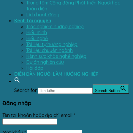
Trung tâm Cộng đồng Phát triển Người học
Toàn diện
Lịch hoạt động
Kênh tài nguyên
Trắc nghiệm hướng nghiệp
Hiểu mình
Hiểu nghề
Tài liệu tự hướng nghiệp
Tài liệu chuyên ngành
Kênh sức khỏe nghề nghiệp
Dự án nghiên cứu
Hỏi đáp
DIỄN ĐÀN NGƯỜI LÀM HƯỚNG NGHIỆP
Search for:
Search Button
Đăng nhập
Tên tài khoản hoặc địa chỉ email
*
Mật khẩu
*