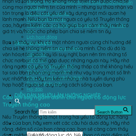
nhận và tôn trọng. Họ không nhất thiết cần được chia sẻ
Chương trình đồng hành du học thạc sĩ và phát triển
cùng mọi người niềm tin của mình – nhưng sự thừa nhận và
sự nghiệp
tôn trọng là điều cốt yếu để xây dựng một mối quan hệ
Tư vấn hướng nghiệp
lành mạnh. Nếu bạn là một người có yếu tố Truyền thống
Trắc nghiệm Indigo
cao, hãy tìm kiếm các cơ hội giúp bạn cảm thấy mình có
Trung tâm Cộng đồng Phát triển Người học Toàn
diện
giá trị và/hoặc cho phép bạn chia sẻ niềm tin ấy.
Lịch hoạt động
Bạn sẽ thấy vui khi có một nhóm người cùng chí hướng để
Kênh tài nguyên
chia sẻ hệ thống niềm tin cụ thể của mình. Cho dù đó là
Trắc nghiệm hướng nghiệp
văn hóa, tôn giáo hay lối suy nghĩ, bạn nên tìm những tổ
Hiểu mình
Hiểu nghề
chức nơi bạn có thể gặp được những người này. Hãy nhớ
Tài liệu tự hướng nghiệp
rằng người có yếu tố Truyền thống thấp có thể không hiểu
Tài liệu chuyên ngành
tại sao bạn phản ứng mạnh mẽ như vậy trong một số lĩnh
Kênh sức khỏe nghề nghiệp
vực nhất định. Hãy tìm kiếm những nhà tuyển dụng phù
Dự án nghiên cứu
hợp hoặc người sẽ quý trọng cách sống của bạn.
Hỏi đáp
DIỄN ĐÀN NGƯỜI LÀM HƯỚNG NGHIỆP
Câu hỏi suy ngẫm dành cho người có động lực
Truyền thống cao
Search for:
Search Button
Nếu Truyền thống là một trong hai yếu tố động lực hàng
đầu của bạn, hãy xem xét các câu hỏi dưới đây. Hãy nhớ
rằng, điểm số của bạn càng cao, bạn sẽ càng cảm thấy
đam mê với yếu tố động lực đó. Nếu bạn có một điểm số