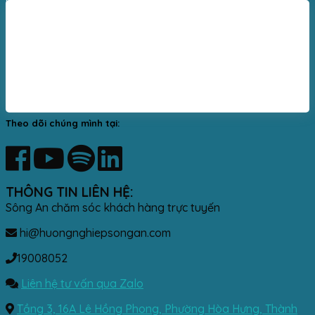
Theo dõi chúng mình tại:
THÔNG TIN LIÊN HỆ:
Sông An chăm sóc khách hàng trực tuyến
hi@huongnghiepsongan.com
19008052
Liên hệ tư vấn qua Zalo
Tầng 3, 16A Lê Hồng Phong, Phường Hòa Hưng, Thành