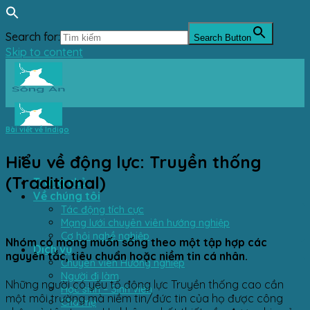
Search for:
Search Button
Skip to content
Bài viết về Indigo
Hiểu về động lực: Truyền thống
(Traditional)
Trang chủ
Về chúng tôi
Tác động tích cực
Mạng lưới chuyên viên hướng nghiệp
Cơ hội nghề nghiệp
Nhóm có mong muốn sống theo một tập hợp các
Dịch vụ
nguyên tắc, tiêu chuẩn hoặc niềm tin cá nhân.
Chuyên viên Hướng nghiệp
Người đi làm
Những người có yếu tố động lực Truyền thống cao cần
Học sinh – Sinh viên
một môi trường mà niềm tin/đức tin của họ được công
Cha mẹ