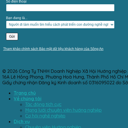
Số điện thoại
Bạn đang là...
Tham khảo chính sách Bảo mật dữ liệu khách hàng của Sông An
© 2026 Công Ty TNHH Doanh Nghiệp Xã Hội Hướng nghiệp 
16A Lê Hồng Phong, Phường Hoà Hưng, Thành Phố Hồ Chí Min
Giấy chứng nhận Đăng ký Kinh doanh số 0316095022 do Sở
Trang chủ
Về chúng tôi
Tác động tích cực
Mạng lưới chuyên viên hướng nghiệp
Cơ hội nghề nghiệp
Dịch vụ
Chuyên viên Hướng nghiệp