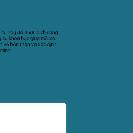
g cụ này đã được dịch sang
 cụ khoa học giúp mỗi cá
ơn về bản thân và xác định
mình.