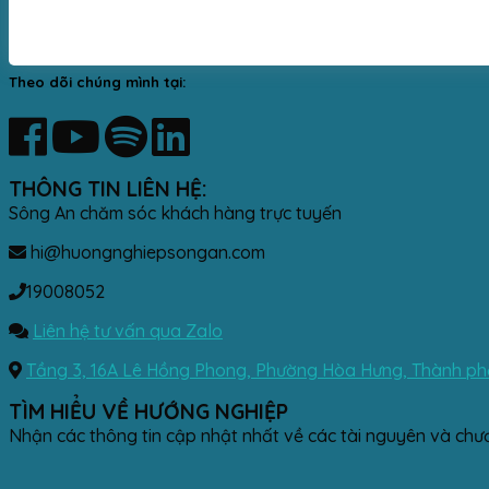
Theo dõi chúng mình tại:
THÔNG TIN LIÊN HỆ:
Sông An chăm sóc khách hàng trực tuyến
hi@huongnghiepsongan.com
19008052
Liên hệ tư vấn qua Zalo
Tầng 3, 16A Lê Hồng Phong, Phường Hòa Hưng, Thành phố
TÌM HIỂU VỀ HƯỚNG NGHIỆP
Nhận các thông tin cập nhật nhất về các tài nguyên và chư