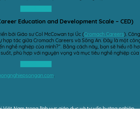
Tìm hiểu thêm
Career Education and Development Scale – CED)
iển bởi Giáo sư Col McCowan tại Úc (
Cromach Careers
). Côn
ự hợp tác giữa Cromach Careers và Sông An. Đây là một công
triển nghề nghiệp của mình?”. Bằng cách này, bạn sẽ hiểu rõ h
suốt, phù hợp với nguyện vọng và mục tiêu nghề nghiệp của 
Tìm hiểu thêm
uongnghiepsongan.com
.
i Việt Nam trong lĩnh vực giáo dục và tư vấn hướng nghiệp.