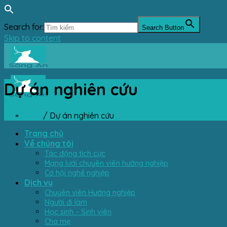
Search for:
Search Button
Skip to content
Dự án nghiên cứu
Trang chủ
/
Dự án nghiên cứu
Trang chủ
Về chúng tôi
Tác động tích cực
T
Mạng lưới chuyên viên hướng nghiệp
Cơ hội nghề nghiệp
Dịch vụ
Chuyên viên Hướng nghiệp
Người đi làm
Học sinh – Sinh viên
Cha mẹ