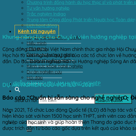
Chương trình đồng hành du học thạc sĩ và phát triển 
Tư vấn hướng nghiệp
Trắc nghiệm Indigo
Trung tâm Cộng đồng Phát triển Người học Toàn diện
Lịch hoạt động
Kênh tài nguyên
Khung năng lực cho Chuyên viên hướng nghiệp tạ
Trắc nghiệm hướng nghiệp
Hiểu mình
Hiểu nghề
Cộng đồng CVHN tại Việt Nam chính thức gia nhập Hội Chu
Tài liệu tự hướng nghiệp
Học hỏi từ kinh nghiệm quý giá của các tổ chức lớn về hướ
Tài liệu chuyên ngành
đắn. Do đó, Doanh nghiệp Xã hội Hướng nghiệp Sông An đã 
Kênh sức khỏe nghề nghiệp
Dự án nghiên cứu
Hỏi đáp
DIỄN ĐÀN NGƯỜI LÀM HƯỚNG NGHIỆP
DỰ ÁN NGHIÊN CỨU VỚI ILO - 2021
Báo cáo “Chuẩn bị sẵn sàng cho nghề nghiệp – Đề
Search for:
Search Button
Năm 2021, Tổ chức Lao động Quốc tế (ILO) đã hợp tác với
hiện khảo sát với hơn 1500 học sinh THPT, sinh viên cao đ
nghiệp của học sinh và giúp hoàn thiện Thang đo giáo dục
được trích dẫn từ báo cáo gốc dựa trên kết quả của khảo sá