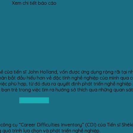
Xem chi tiết báo cáo
ề của tiến sĩ John Holland, vốn được ứng dụng rộng rãi tại 
ân bắt đầu hiểu hơn về đặc tính nghề nghiệp của mình qua cá
iệc phù hợp, từ đó đưa ra quyết định phát triển nghề nghiệp 
bạn trẻ trong việc tìm ra hướng sở thích qua những quan sát
Tìm hiểu thêm
ng cụ “Career Difficulties Inventory” (CDI) của Tiến sĩ Shé
 quá trình lựa chọn và phát triển nghề nghiệp.