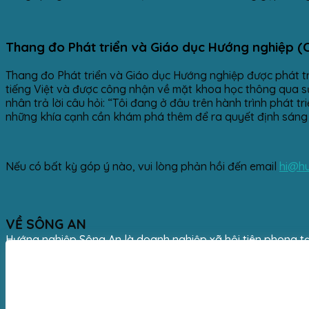
Thang đo Phát triển và Giáo dục Hướng nghiệp (
Thang đo Phát triển và Giáo dục Hướng nghiệp được phát tr
tiếng Việt và được công nhận về mặt khoa học thông qua s
nhân trả lời câu hỏi: “Tôi đang ở đâu trên hành trình phát 
những khía cạnh cần khám phá thêm để ra quyết định sáng 
Nếu có bất kỳ góp ý nào, vui lòng phản hồi đến email
hi@h
VỀ SÔNG AN
Hướng nghiệp Sông An là doanh nghiệp xã hội tiên phong tạ