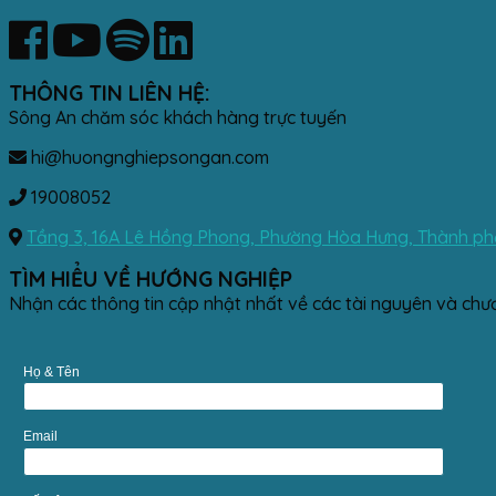
THÔNG TIN LIÊN HỆ:
Sông An chăm sóc khách hàng trực tuyến
hi@huongnghiepsongan.com
19008052
Tầng 3, 16A Lê Hồng Phong, Phường Hòa Hưng, Thành phố
TÌM HIỂU VỀ HƯỚNG NGHIỆP
Nhận các thông tin cập nhật nhất về các tài nguyên và chư
Họ & Tên
Email