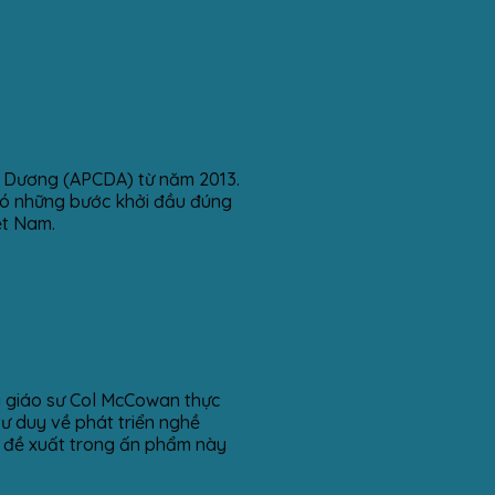
h Dương (APCDA) từ năm 2013.
 có những bước khởi đầu đúng
ệt Nam.
à giáo sư Col McCowan thực
ư duy về phát triển nghề
g đề xuất trong ấn phẩm này