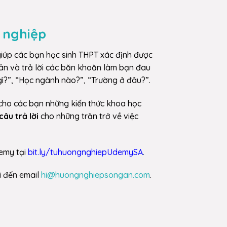
 nghiệp
iúp các bạn học sinh THPT xác định được
ân và trả lời các băn khoăn làm bạn đau
?”, “Học ngành nào?”, “Trường ở đâu?”.
cho các bạn những kiến thức khoa học
câu trả lời
cho những trăn trở về việc
emy tại
bit.ly/tuhuongnghiepUdemySA
.
i đến email
hi@huongnghiepsongan.com
.