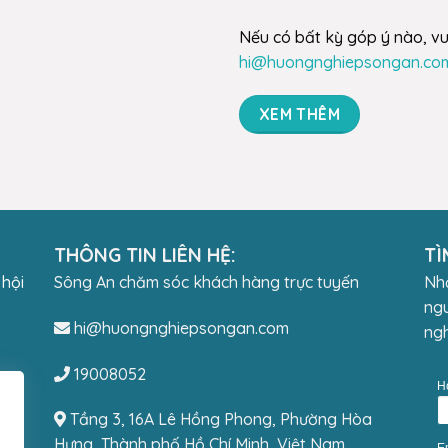
Nếu có bất kỳ góp ý nào, vu
hi@huongnghiepsongan.co
XEM THÊM
THÔNG TIN LIÊN HỆ:
TÌ
 hội
Sông An chăm sóc khách hàng trực tuyến
Nhậ
ngu
hi@huongnghiepsongan.com
ngh
19008052
H
Tầng 3, 16A Lê Hồng Phong, Phường Hòa
Hưng, Thành phố Hồ Chí Minh, Việt Nam