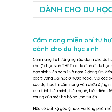
DÀNH CHO DU HỌC
Cẩm nang miễn phí tự h
dành cho du học sinh
Cẩm nang Tự hướng nghiệp dành cho du học
cho (1) học sinh THPT có dự định đi du học 
bạn sinh viên năm 1 và năm 2 đang tìm kiế
các trường đại học ở nước ngoài. Với các b
sau đại học thì cẩm nang vẫn chứa đựng nh
quá trình hiểu mình, hiểu nghề, hiểu điểm 
chung của một bộ hồ sơ ứng tuyển.
Nếu có bất kỳ góp ý nào, vui lòng phản hồ