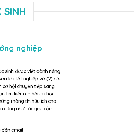
 SINH
ướng nghiệp
 sinh được viết dành riêng
sau khi tốt nghiệp và (2) các
m cơ hội chuyển tiếp sang
ạn tìm kiếm cơ hội du học
ững thông tin hữu ích cho
đến cũng như các yêu cầu
i đến email