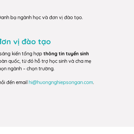
 Danh bạ ngành học và đơn vị đào tạo.
ơn vị đào tạo
 sáng kiến tổng hợp
thông tin tuyển sinh
oàn quốc, từ đó hỗ trợ học sinh và cha mẹ
họn ngành – chọn trường.
hồi đến email
hi@huongnghiepsongan.com
.