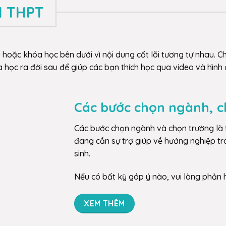
H THPT
u hoặc khóa học bên dưới vì nội dung cốt lõi tương tự nhau. Ch
óa học ra đời sau để giúp các bạn thích học qua video và hình
Các bước chọn ngành, c
Các bước chọn ngành và chọn trường là t
đang cần sự trợ giúp về hướng nghiệp tr
sinh.
Nếu có bất kỳ góp ý nào, vui lòng phản 
XEM THÊM