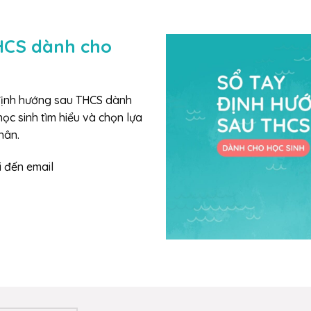
HCS dành cho
 định hướng sau THCS dành
ọc sinh tìm hiểu và chọn lựa
hân.
i đến email