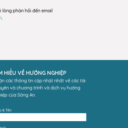
i lòng phản hồi đến email
m
.
M HIỂU VỀ HƯỚNG NGHIỆP
n các thông tin cập nhật nhất về các tài
yên và chương trình và dịch vụ hướng
iệp của Sông An.
ọ & Tên