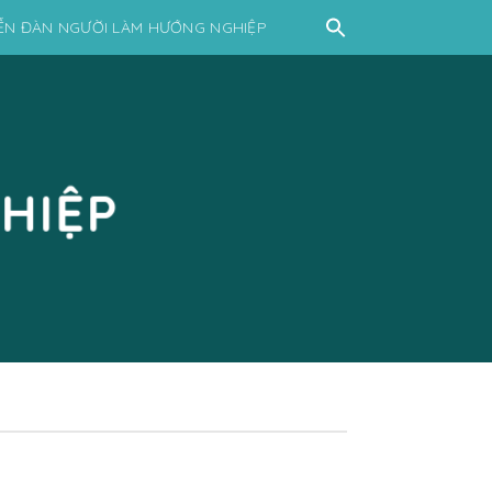
ỄN ĐÀN NGƯỜI LÀM HƯỚNG NGHIỆP
HIỆP