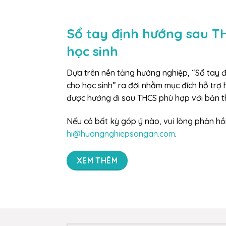
Sổ tay định hướng sau T
học sinh
Dựa trên nền tảng hướng nghiệp, “Sổ tay
cho học sinh” ra đời nhằm mục đích hỗ trợ h
được hướng đi sau THCS phù hợp với bản t
Nếu có bất kỳ góp ý nào, vui lòng phản hồ
hi@huongnghiepsongan.com
.
XEM THÊM