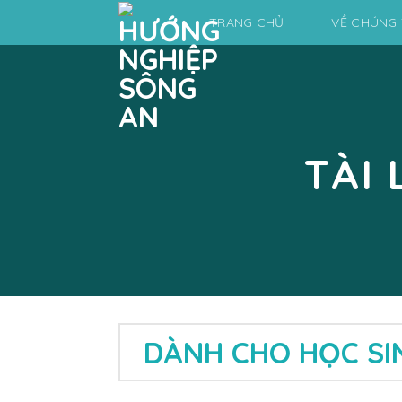
Skip
TRANG CHỦ
VỀ CHÚNG 
to
content
TÀI
DÀNH CHO HỌC SI