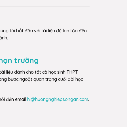
úng tôi bắt đầu với tài liệu để lan tỏa đến
 ảnh.
họn trường
ài liệu dành cho tất cả học sinh THPT
ong bước ngoặt quan trọng cuối đời học
hồi đến email
hi@huongnghiepsongan.com
.