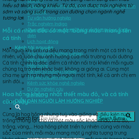
Cha mẹ
hiểu sở thích, năng khiếu. Từ đó, con được trải nghiệm từ
Chương trình đồng hành du học thạc sĩ và phát triển
sớm và sáng suốt trong con đường chọn ngành nghề
sự nghiệp
tương lai.
Tư vấn hướng nghiệp
Trắc nghiệm Indigo
Mỗi cá nhân đều có một “bảng màu” mang tên
Trung tâm Cộng đồng Phát triển Người học Toàn
diện
cá tính
Lịch hoạt động
Kênh tài nguyên
Mỗi người khi sinh ra đều mang trong mình một cá tính tự
Trắc nghiệm hướng nghiệp
nhiên, và luôn chịu ảnh hưởng của môi trường nuôi dưỡng.
Hiểu mình
Cá tính chính là đặc điểm cá nhân nổi trội khiến mỗi người
Hiểu nghề
chúng ta trở nên khác biệt, không ai giống ai. Cùng một
Tài liệu tự hướng nghiệp
cha mẹ sinh ra nhưng mỗi người một tính, kể cả anh chị em
Tài liệu chuyên ngành
sinh đôi.
Kênh sức khỏe nghề nghiệp
Dự án nghiên cứu
Hoa hồng không nhất thiết màu đỏ, và cá tính
Hỏi đáp
cũng vậy
DIỄN ĐÀN NGƯỜI LÀM HƯỚNG NGHIỆP
Cùng là hoa hồng nhưng tuỳ vào giống và điều kiện nuôi
Search for:
Search Button
trồng chúng lại cho ra một màu sắc khác nhau, như đỏ,
trắng, vàng,… Hoa hồng phát triển tự nhiên cùng với màu
sắc của mình, mỗi màu mang một ý nghĩa tượng trưng
khác nhau, phù hợp với sở thích của mỗi người trong từng