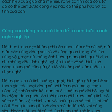
cách hiệu quả giúp cha mẹ hiểu rõ về cá tính của con, từ
đó có thể biết được công việc nào có thể phù hợp với cá
tính của con.
Cùng con dùng màu cá tính để tô nên bức tranh
nghề nghiệp
Một bức tranh đẹp không chỉ cần quan tâm đến nét vẽ, mà
màu sắc cũng đóng vai trò vô cùng quan trọng. Cá tính
cũng vậy, mặc dù không ảnh hưởng mang tính quyết định
như những đặc tính nghề nghiệp thuộc về sở thích khả
năng, nhưng nó cũng là yếu tố rất cần phải cân nhắc khi
chọn nghề.
Một người có cá tính hướng ngoại, thích gặp gỡ bạn bè và
tham gia các hoạt động xã hội bên ngoài mà lại chọn
công việc nhân viên kế toán thuế – một nghề đòi hỏi người
lao động dành phần lớn thời gian ngồi lì trước máy tính, sổ
sách để làm việc chính xác với những con số chi li – thì khó
có thể duy trì hứng thú và đam mê dài lâu đối với công
việc. Hoặc một người có cá tính hướng nội mà lại chọn