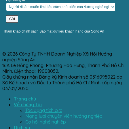
Bạn đang là...
Tham khảo chính sách Bảo mật dữ liệu khách hàng của Sông An
© 2026 Công Ty TNHH Doanh Nghiệp Xã Hội Hướng
nghiệp Sông An.
16A Lê Hồng Phong, Phường Hoà Hưng, Thành Phố Hồ Chí
Minh. Điện thoại: 19008052.
Giấy chứng nhận Đăng ký Kinh doanh số 0316095022 do
Sở Kế hoạch và Đầu tư Thành phố Hồ Chí Minh cấp ngày
03/01/2020.
Trang chủ
Về chúng tôi
Tác động tích cực
Mạng lưới chuyên viên hướng nghiệp
Cơ hội nghề nghiệp
Dịch vụ