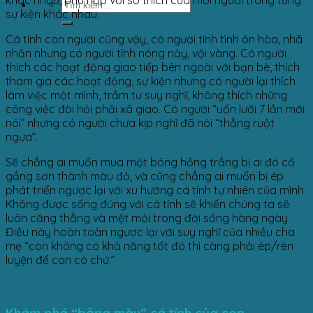
sự kiện khác nhau.
Cá tính con người cũng vậy, có người tính tình ôn hòa, nhã
nhặn nhưng có người tính nóng nảy, vội vàng. Có người
thích các hoạt động giao tiếp bên ngoài với bạn bè, thích
tham gia các hoạt động, sự kiện nhưng có người lại thích
làm việc một mình, trầm tư suy nghĩ, không thích những
công việc đòi hỏi phải xã giao. Có người “uốn lưỡi 7 lần mới
nói” nhưng có người chưa kịp nghĩ đã nói “thẳng ruột
ngựa”.
Sẽ chẳng ai muốn mua một bông hồng trắng bị ai đó cố
gắng sơn thành màu đỏ, và cũng chẳng ai muốn bị ép
phát triển ngược lại với xu hướng cá tính tự nhiên của mình.
Không được sống đúng với cá tính sẽ khiến chúng ta sẽ
luôn căng thẳng và mệt mỏi trong đời sống hàng ngày.
Điều này hoàn toàn ngược lại với suy nghĩ của nhiều cha
mẹ “con không có khả năng tốt đó thì càng phải ép/rèn
luyện để con có chứ.”