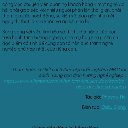
công việc chuyên viên quan hệ khách hàng – một nghề đòi
hỏi phải giao tiếp với nhiều người phần lớn thời gian, phải
tham gia các hoạt động, sự kiện xã giao gần như mỗi
ngày thì thật là khó khăn và áp lực cho họ.
Song song với việc tìm hiểu sở thích, khả năng của con
trên hành trình hướng nghiệp, cha mẹ hãy chú ý đến cả
đặc điểm cá tính để cùng con tô nên bức tranh nghề
nghiệp phù hợp nhất của riêng con.
Tham khảo chi tiết cách thực hiện trắc nghiệm MBTI tại
sách “Cùng con định hướng nghề nghiệp”:
https://www.khaitam.com/khai-tam-khuyen-doc/combo-
giao-duc-huong-nghiep
Tác giả:
Phoenix Ho
Biên tập:
Châu Giang
Hướng dẫn đăng ký bằng tiếng