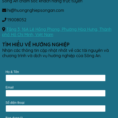
Sông An chăm sóc khách hàng trực tuyến
hi@huongnghiepsongan.com
19008052
Tầng 3, 16A Lê Hồng Phong, Phường Hòa Hưng, Thành
phố Hồ Chí Minh, Việt Nam
TÌM HIỂU VỀ HƯỚNG NGHIỆP
Nhận các thông tin cập nhật nhất về các tài nguyên và
chương trình và dịch vụ hướng nghiệp của Sông An.
Họ & Tên
Email
Số điện thoại