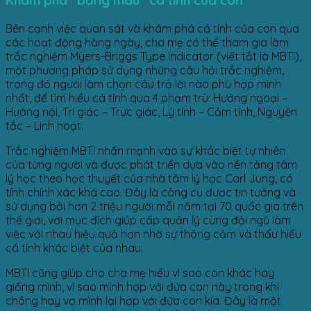
​​​​Khám phá “bảng màu” cá tính của con
Bên cạnh việc quan sát và khám phá cá tính của con qua
các hoạt động hàng ngày, cha mẹ có thể tham gia làm
trắc nghiệm Myers-Briggs Type Indicator (viết tắt là MBTI),
một phương pháp sử dụng những câu hỏi trắc nghiệm,
trong đó người làm chọn câu trả lời nào phù hợp mình
nhất, để tìm hiểu cá tính qua 4 phạm trù: Hướng ngoại –
Hướng nội, Tri giác – Trực giác, Lý tính – Cảm tính, Nguyên
tắc – Linh hoạt.
Trắc nghiệm MBTI nhấn mạnh vào sự khác biệt tự nhiên
của từng người và được phát triển dựa vào nền tảng tâm
lý học theo học thuyết của nhà tâm lý học Carl Jung, có
tính chính xác khá cao. Đây là công cụ được tin tưởng và
sử dụng bởi hơn 2 triệu người mỗi năm tại 70 quốc gia trên
thế giới, với mục đích giúp cấp quản lý cùng đội ngũ làm
việc với nhau hiệu quả hơn nhờ sự thông cảm và thấu hiểu
cá tính khác biệt của nhau.
MBTI cũng giúp cho cha mẹ hiểu vì sao con khác hay
giống mình, vì sao mình hợp với đứa con này trong khi
chồng hay vợ mình lại hợp với đứa con kia. Đây là một