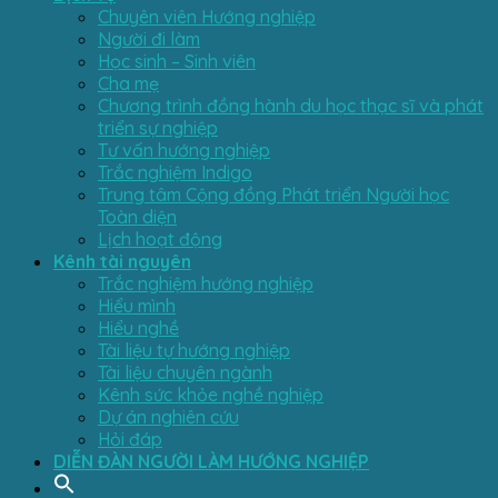
Chuyên viên Hướng nghiệp
Người đi làm
Học sinh – Sinh viên
Cha mẹ
Chương trình đồng hành du học thạc sĩ và phát
triển sự nghiệp
Tư vấn hướng nghiệp
Trắc nghiệm Indigo
Trung tâm Cộng đồng Phát triển Người học
Toàn diện
Lịch hoạt động
Kênh tài nguyên
Trắc nghiệm hướng nghiệp
Hiểu mình
Hiểu nghề
Tài liệu tự hướng nghiệp
Tài liệu chuyên ngành
Kênh sức khỏe nghề nghiệp
Dự án nghiên cứu
Hỏi đáp
DIỄN ĐÀN NGƯỜI LÀM HƯỚNG NGHIỆP