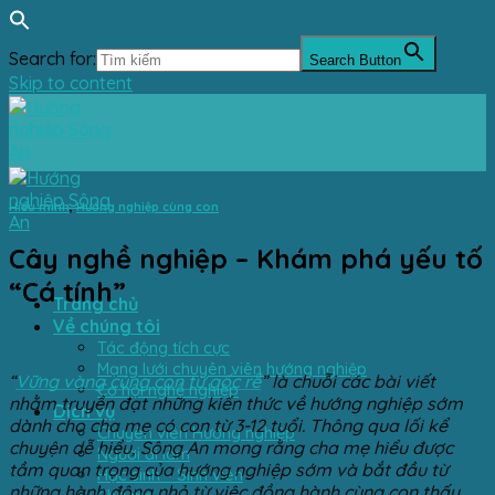
Search for:
Search Button
Skip to content
Hiểu mình
,
Hướng nghiệp cùng con
Cây nghề nghiệp – Khám phá yếu tố
“Cá tính”
Trang chủ
Về chúng tôi
Tác động tích cực
Mạng lưới chuyên viên hướng nghiệp
“
Vững vàng cùng con từ gốc rễ
” là chuỗi các bài viết
Cơ hội nghề nghiệp
nhằm truyền đạt những kiến thức về hướng nghiệp sớm
Dịch vụ
dành cho cha mẹ có con từ 3-12 tuổi. Thông qua lối kể
Chuyên viên Hướng nghiệp
chuyện dễ hiểu, Sông An mong rằng cha mẹ hiểu được
Người đi làm
tầm quan trọng của hướng nghiệp sớm và bắt đầu từ
Học sinh – Sinh viên
những hành động nhỏ từ việc đồng hành cùng con thấu