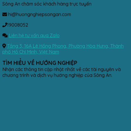
Sông An chăm sóc khách hàng trực tuyến
hi@huongnghiepsongan.com
19008052
Liên hệ tư vấn qua Zalo
Tầng 3, 16A Lê Hồng Phong, Phường Hòa Hưng, Thành
phố Hồ Chí Minh, Việt Nam
TÌM HIỂU VỀ HƯỚNG NGHIỆP
Nhận các thông tin cập nhật nhất về các tài nguyên và
chương trình và dịch vụ hướng nghiệp của Sông An.