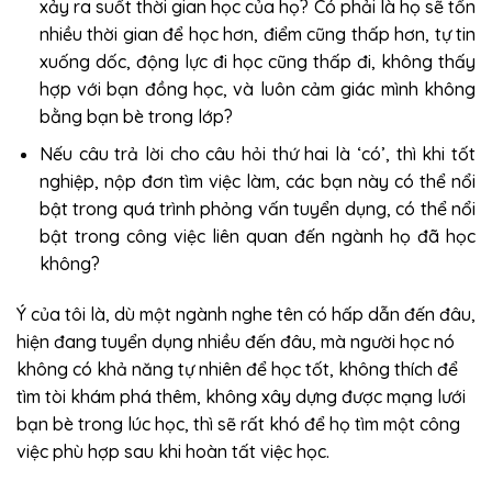
xảy ra suốt thời gian học của họ? Có phải là họ sẽ tốn
nhiều thời gian để học hơn, điểm cũng thấp hơn, tự tin
xuống dốc, động lực đi học cũng thấp đi, không thấy
hợp với bạn đồng học, và luôn cảm giác mình không
bằng bạn bè trong lớp?
Nếu câu trả lời cho câu hỏi thứ hai là ‘có’, thì khi tốt
nghiệp, nộp đơn tìm việc làm, các bạn này có thể nổi
bật trong quá trình phỏng vấn tuyển dụng, có thể nổi
bật trong công việc liên quan đến ngành họ đã học
không?
Ý của tôi là, dù một ngành nghe tên có hấp dẫn đến đâu,
hiện đang tuyển dụng nhiều đến đâu, mà người học nó
không có khả năng tự nhiên để học tốt, không thích để
tìm tòi khám phá thêm, không xây dựng được mạng lưới
bạn bè trong lúc học, thì sẽ rất khó để họ tìm một công
việc phù hợp sau khi hoàn tất việc học.