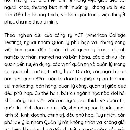
nói ‘không’ với cha mẹ, lanh lẹ trong việc giao tiếp với
người khác, thường biết mình muốn gì, không ưa bị ép
làm điều họ không thích, và khá giỏi trong việc thuyết
phục cha mẹ theo ý mình.
Theo nghiên cứu của công ty ACT (American College
Testing), người nhóm Quản lý phù hợp với những công
việc liên quan đến ‘quản trị và quản lý trong doanh
nghiệp tư nhân, marketing và bán hàng, các dịch vụ liên
quan đến tuyển dụng, các vị trí quản trị và quản lý trong
cơ quan nhà nước, trường học.’ Do đó, các ngành học
nào liên quan đến quản trị doanh nghiệp, quản lý nhân
sự, marketing, bán hàng, quản lý công, quản trị giáo dục
đều phù hợp. Cụ thể hơn, bất cứ ngành học nào đòi hỏi
khả năng làm việc với con người, sở thích về quản trị,
quản lý, lãnh đạo con người, khả năng học thương mại,
kinh tế, kinh doanh, chính trị, đều phù hợp. Tuy nhiên, cần
phải để ý là nhóm Quản lý rất không thích và không giỏi
tự nhiên khi phải chú ý đến chi tiết, sự ngăn nắp, sắp xếp