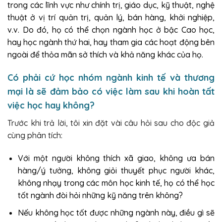
trong các lĩnh vực như chính trị, giáo dục, kỹ thuật, nghệ
thuật ở vị trí quản trị, quản lý, bán hàng, khởi nghiệp,
v.v. Do đó, họ có thể chọn ngành học ở bậc Cao học,
hay học ngành thứ hai, hay tham gia các hoạt động bên
ngoài để thỏa mãn sở thích và khả năng khác của họ.
Có phải cứ học nhóm ngành kinh tế và thương
mại là sẽ đảm bảo có việc làm sau khi hoàn tất
việc học hay không?
Trước khi trả lời, tôi xin đặt vài câu hỏi sau cho độc giả
cùng phân tích:
Với một người không thích xã giao, không ưa bán
hàng/ý tưởng, không giỏi thuyết phục người khác,
không nhạy trong các môn học kinh tế, họ có thể học
tốt ngành đòi hỏi những kỹ năng trên không?
Nếu không học tốt được những ngành này, điều gì sẽ