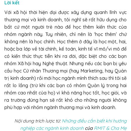
Lời kết
Với xã hội thời hiện đại được xây dựng quanh lĩnh vực
thương mại và kinh doanh, tôi nghĩ sẽ rất hữu dụng cho
bất cứ một người trẻ nào để học thêm kiến thức của
nhóm ngành này. Tuy nhiên, chỉ nên là ‘học thêm’ chứ
không nên là học chính. Học thêm ở đây là học một, hai,
hoặc ba lớp về tài chính, kế toán, kinh tế vĩ mô/vi mô để
có kiến thức thực tiễn khi ra đời, đặc biệt cho các bạn
nhóm Xã hội hay Nghệ thuật. Nhưng nếu các bạn bị yêu
cầu học Cử nhân Thương mại (hay Marketing, hay Quản
trị kinh doanh) rồi mới học ngành mình thích sau thì tôi sẽ
rất lo lắng (trừ khi các bạn có nhóm Quản lý trong hai
nhóm cao nhất của họ) vì khả năng học tốt, học giỏi, và
ra trường đúng hạn sẽ rất khó cho những người không
phù hợp với nhóm ngành thương mại và kinh doanh.
Nội dung trích lược từ:
Những điều cần biết khi hướng
nghiệp các ngành kinh doanh
của
RMIT & Cha Mẹ