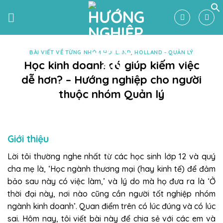
Skip
to
content
BÀI VIẾT VỀ TỪNG NHÓM HOLLAND
,
HOLLAND - QUẢN LÝ
Học kinh doanh có giúp kiếm việc
dễ hơn? – Hướng nghiệp cho người
thuộc nhóm Quản lý
Giới thiệu
Lời tôi thường nghe nhất từ các học sinh lớp 12 và quý
cha mẹ là, ‘Học ngành thương mại (hay kinh tế) để đảm
bảo sau này có việc làm,’ và lý do mà họ đưa ra là ‘Ở
thời đại này, nơi nào cũng cần người tốt nghiệp nhóm
ngành kinh doanh’. Quan điểm trên có lúc đúng và có lúc
sai. Hôm nay, tôi viết bài này để chia sẻ với các em và