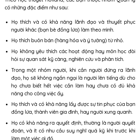
có những đặc điểm như sau:
Họ thích và có khả năng lãnh đạo và thuyết phục
người khác (bạn bè đồng lứa) làm theo mình.
Họ thích buôn bán (hàng hóa và ý tưởng) từ nhỏ.
Họ không yêu thích các hoạt động hay môn học đòi
hỏi sự quan sát kỹ càng, nghiên cứu và phân tích.
Trong một nhóm người, khi cần người đứng ra lãnh
đạo, họ sẽ không ngần ngại là người lên tiếng dù cho
họ chưa biết hết việc cần làm hay chưa có đủ khả
năng cho công việc ấy.
Họ thích và có khả năng lấy được sự tin phục của bạn
đồng lứa, thành viên gia đình, hay người xung quanh.
Họ có khả năng ra quyết định, thường là người quyết
đoán, và ít có nhu cầu suy nghĩ quá kỹ khi trước khi
làm một việc gì đó.