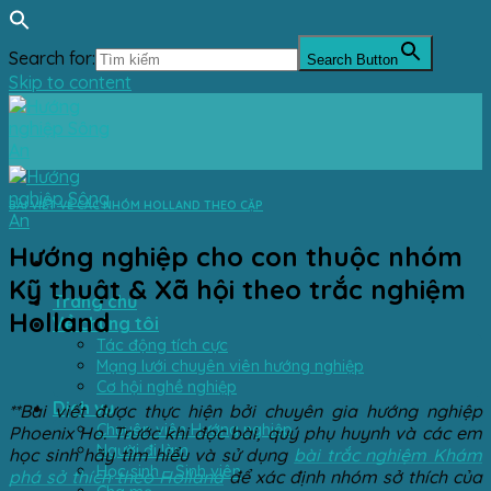
Search for:
Search Button
Skip to content
BÀI VIẾT VỀ CÁC NHÓM HOLLAND THEO CẶP
Hướng nghiệp cho con thuộc nhóm
Kỹ thuật & Xã hội theo trắc nghiệm
Trang chủ
Holland
Về chúng tôi
Tác động tích cực
Mạng lưới chuyên viên hướng nghiệp
Cơ hội nghề nghiệp
Dịch vụ
**Bài viết được thực hiện bởi chuyên gia hướng nghiệp
Chuyên viên Hướng nghiệp
Phoenix Ho. Trước khi đọc bài, quý phụ huynh và các em
Người đi làm
học sinh hãy tìm hiểu và sử dụng
bài trắc nghiệm Khám
Học sinh – Sinh viên
phá sở thích theo Holland
để xác định nhóm sở thích của