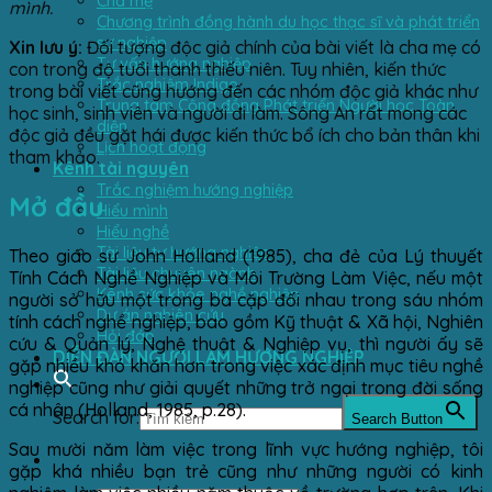
Cha mẹ
mình.
Chương trình đồng hành du học thạc sĩ và phát triển
sự nghiệp
Xin lưu ý:
Đối tượng độc giả chính của bài viết là cha mẹ có
Tư vấn hướng nghiệp
con trong độ tuổi thanh thiếu niên. Tuy nhiên, kiến thức
Trắc nghiệm Indigo
trong bài viết cũng hướng đến các nhóm độc giả khác như
Trung tâm Cộng đồng Phát triển Người học Toàn
học sinh, sinh viên và người đi làm. Sông An rất mong các
diện
độc giả đều gặt hái được kiến thức bổ ích cho bản thân khi
Lịch hoạt động
tham khảo.
Kênh tài nguyên
Trắc nghiệm hướng nghiệp
Mở đầu
Hiểu mình
Hiểu nghề
Tài liệu tự hướng nghiệp
Theo giáo sư John Holland (1985), cha đẻ của Lý thuyết
Tài liệu chuyên ngành
Tính Cách Nghề Nghiệp và Môi Trường Làm Việc, nếu một
Kênh sức khỏe nghề nghiệp
người sở hữu một trong ba cặp đối nhau trong sáu nhóm
Dự án nghiên cứu
tính cách nghề nghiệp, bao gồm Kỹ thuật & Xã hội, Nghiên
Hỏi đáp
cứu & Quản lý, Nghệ thuật & Nghiệp vụ, thì người ấy sẽ
DIỄN ĐÀN NGƯỜI LÀM HƯỚNG NGHIỆP
gặp nhiều khó khăn hơn trong việc xác định mục tiêu nghề
nghiệp cũng như giải quyết những trở ngại trong đời sống
cá nhân (Holland, 1985, p.28).
Search for:
Search Button
Sau mười năm làm việc trong lĩnh vực hướng nghiệp, tôi
gặp khá nhiều bạn trẻ cũng như những người có kinh