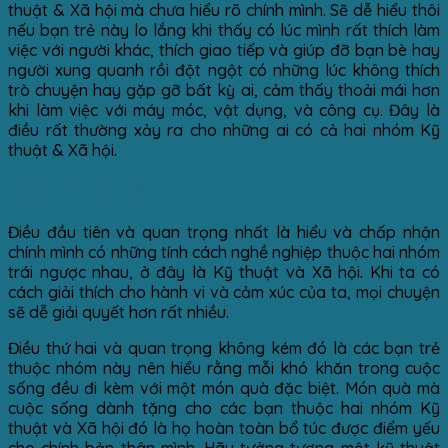
thuật & Xã hội mà chưa hiểu rõ chính mình. Sẽ dễ hiểu thôi
nếu bạn trẻ này lo lắng khi thấy có lúc mình rất thích làm
việc với người khác, thích giao tiếp và giúp đỡ bạn bè hay
người xung quanh rồi đột ngột có những lúc không thích
trò chuyện hay gặp gỡ bất kỳ ai, cảm thấy thoải mái hơn
khi làm việc với máy móc, vật dụng, và công cụ. Đây là
điều rất thường xảy ra cho những ai có cả hai nhóm Kỹ
thuật & Xã hội.
Giải pháp là gì?
Điều đầu tiên và quan trọng nhất là hiểu và chấp nhận
chính mình có những tính cách nghề nghiệp thuộc hai nhóm
trái ngược nhau, ở đây là Kỹ thuật và Xã hội. Khi ta có
cách giải thích cho hành vi và cảm xúc của ta, mọi chuyện
sẽ dễ giải quyết hơn rất nhiều.
Điều thứ hai và quan trọng không kém đó là các bạn trẻ
thuộc nhóm này nên hiểu rằng mỗi khó khăn trong cuộc
sống đều đi kèm với một món quà đặc biệt. Món quà mà
cuộc sống dành tặng cho các bạn thuộc hai nhóm Kỹ
thuật và Xã hội đó là họ hoàn toàn bổ túc được điểm yếu
cho chính bản thân mình. Hãy tưởng tượng một kỹ thuật