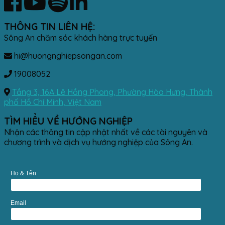
THÔNG TIN LIÊN HỆ:
Sông An chăm sóc khách hàng trực tuyến
hi@huongnghiepsongan.com
19008052
Tầng 3, 16A Lê Hồng Phong, Phường Hòa Hưng, Thành
phố Hồ Chí Minh, Việt Nam
TÌM HIỂU VỀ HƯỚNG NGHIỆP
Nhận các thông tin cập nhật nhất về các tài nguyên và
chương trình và dịch vụ hướng nghiệp của Sông An.
Họ & Tên
Email