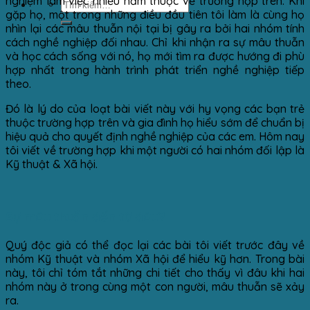
nghiệm làm việc nhiều năm thuộc về trường hợp trên. Khi
gặp họ, một trong những điều đầu tiên tôi làm là cùng họ
nhìn lại các mâu thuẫn nội tại bị gây ra bởi hai nhóm tính
cách nghề nghiệp đối nhau. Chỉ khi nhận ra sự mâu thuẫn
và học cách sống với nó, họ mới tìm ra được hướng đi phù
hợp nhất trong hành trình phát triển nghề nghiệp tiếp
theo.
Đó là lý do của loạt bài viết này với hy vọng các bạn trẻ
thuộc trường hợp trên và gia đình họ hiểu sớm để chuẩn bị
hiệu quả cho quyết định nghề nghiệp của các em. Hôm nay
tôi viết về trường hợp khi một người có hai nhóm đối lập là
Kỹ thuật & Xã hội.
Sự mâu thuẫn đến từ đâu?
Quý độc giả có thể đọc lại các bài tôi viết trước đây về
nhóm Kỹ thuật và nhóm Xã hội để hiểu kỹ hơn. Trong bài
này, tôi chỉ tóm tắt những chi tiết cho thấy vì đâu khi hai
nhóm này ở trong cùng một con người, mâu thuẫn sẽ xảy
ra.