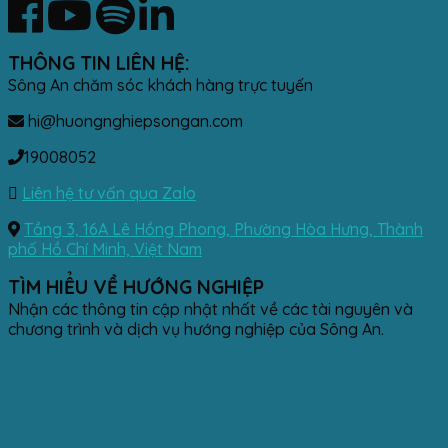
THÔNG TIN LIÊN HỆ:
Sông An chăm sóc khách hàng trực tuyến
hi@huongnghiepsongan.com
19008052
Liên hệ tư vấn qua Zalo
Tầng 3, 16A Lê Hồng Phong, Phường Hòa Hưng, Thành
phố Hồ Chí Minh, Việt Nam
TÌM HIỂU VỀ HƯỚNG NGHIỆP
Nhận các thông tin cập nhật nhất về các tài nguyên và
chương trình và dịch vụ hướng nghiệp của Sông An.