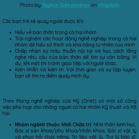
Photo by
Teymur Gahramanov
on
Unsplash
Các bạn trẻ sẽ quay người được khi:
Hiểu về bản thân trong cả hai nhóm
Trải nghiệm các hoạt động nghề nghiệp trong cả hai
nhóm để hiểu sở thích và khả năng tự nhiên của mình
Chấp nhận sự mâu thuẫn nội tại và học cách lắng
nghe nhu cầu của bản thân để tìm sự cân bằng. Ví
dụ, khi mệt thì tránh giao tiếp với người khác.
Kiên nhẫn và kiên trì. Với thời gian và sự tập luyện,
bạn sẽ tìm ra điểm quay mình ấy.
Cơ hội nghề nghiệp
Theo Mạng nghề nghiệp của Mỹ (Onet) có một số công
việc phù hợp cho những người có hai nhóm Kỹ thuật và Xã
hội:
Nhóm ngành thuộc khối Chữa trị
: Nhà thần kinh học,
Bác sĩ sản khoa/phụ khoa/nhãn khoa, Bác sĩ vật lý
và phục hồi chức năng, Trị liệu vật lý, Trợ lý bác sĩ,