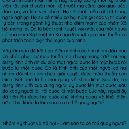
viên rất giỏi chuyên môn kỹ thuật mà cũng giỏi giao tiếp,
đào tạo, và làm việc nhóm! Họ sẽ phát triển rất tốt trong
nghề nghiệp. Họ sẽ có nhiều cơ hội nắm giữ các vị trí quản
lý bên trong ngành kỹ thuật nhờ điểm mạnh của nhóm Xã
hội mang lại. Đó là bức tranh tuyệt vời nhất của một người
có hai nhóm Kỹ thuật và Xã hội đã vượt qua mâu thuẫn và
phát triển toàn diện thế mạnh của mình.
Vậy làm sao để kết hợp điểm mạnh của hai nhóm đối nhau
và khắc phục sự mâu thuẫn mà chúng mang tới? Tôi hay
dùng hình ảnh ẩn dụ của một người bước lên một bước rồi
bước lùi một bước. Đó là hình ảnh của một người có hai
nhóm đối nhau khi chưa giải quyết được mâu thuẫn của
mình. Kết quả là họ mãi quay về khởi điểm. Sau đó, tôi
dùng hình ảnh của cùng người ấy bước lên một bước, sau
đó xoay người lại, rồi bước lùi một bước. Lúc này, người ấy
đã tiến lên được hai bước chứ không quay về khởi điểm
nữa. Chìa khóa là làm sao ta có thể quay người?
Nhóm Kỹ thuật và Xã hội – Làm sao ta có thể quay người?