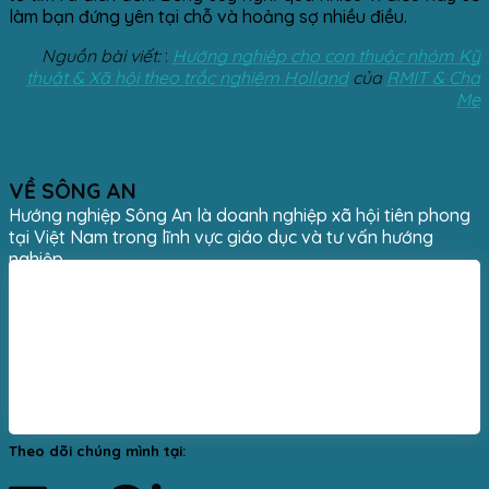
làm bạn đứng yên tại chỗ và hoảng sợ nhiều điều.
Nguồn bài viết:
:
Hướng nghiệp cho con thuộc nhóm Kỹ
thuật & Xã hội theo trắc nghiệm Holland
của
RMIT & Cha
Mẹ
VỀ SÔNG AN
Hướng nghiệp Sông An là doanh nghiệp xã hội tiên phong
tại Việt Nam trong lĩnh vực giáo dục và tư vấn hướng
nghiệp.
Theo dõi chúng mình tại: