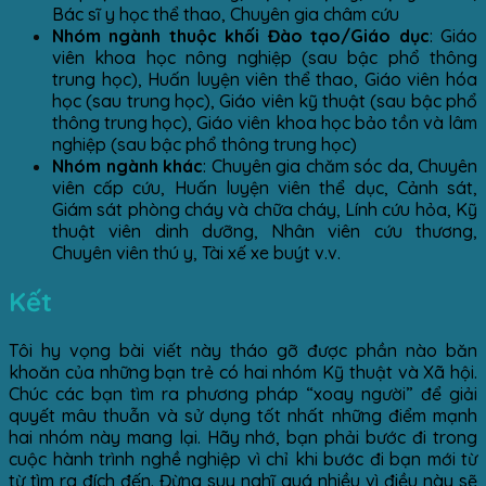
Bác sĩ y học thể thao, Chuyên gia châm cứu
Nhóm ngành thuộc khối Đào tạo/Giáo dục
: Giáo
viên khoa học nông nghiệp (sau bậc phổ thông
trung học), Huấn luyện viên thể thao, Giáo viên hóa
học (sau trung học), Giáo viên kỹ thuật (sau bậc phổ
thông trung học), Giáo viên khoa học bảo tồn và lâm
nghiệp (sau bậc phổ thông trung học)
Nhóm ngành khác
: Chuyên gia chăm sóc da, Chuyên
viên cấp cứu, Huấn luyện viên thể dục, Cảnh sát,
Giám sát phòng cháy và chữa cháy, Lính cứu hỏa, Kỹ
thuật viên dinh dưỡng, Nhân viên cứu thương,
Chuyên viên thú y, Tài xế xe buýt v.v.
Kết
Tôi hy vọng bài viết này tháo gỡ được phần nào băn
khoăn của những bạn trẻ có hai nhóm Kỹ thuật và Xã hội.
Chúc các bạn tìm ra phương pháp “xoay người” để giải
quyết mâu thuẫn và sử dụng tốt nhất những điểm mạnh
hai nhóm này mang lại. Hãy nhớ, bạn phải bước đi trong
cuộc hành trình nghề nghiệp vì chỉ khi bước đi bạn mới từ
từ tìm ra đích đến. Đừng suy nghĩ quá nhiều vì điều này sẽ