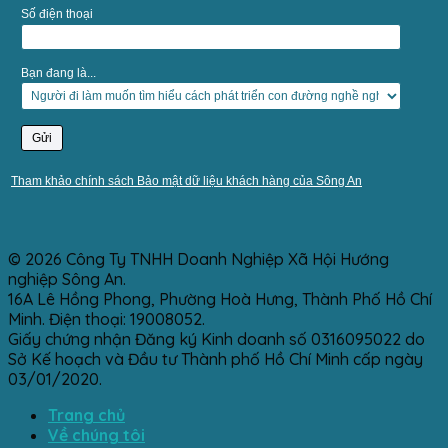
Số điện thoại
Bạn đang là...
Tham khảo chính sách Bảo mật dữ liệu khách hàng của Sông An
© 2026 Công Ty TNHH Doanh Nghiệp Xã Hội Hướng
nghiệp Sông An.
16A Lê Hồng Phong, Phường Hoà Hưng, Thành Phố Hồ Chí
Minh. Điện thoại: 19008052.
Giấy chứng nhận Đăng ký Kinh doanh số 0316095022 do
Sở Kế hoạch và Đầu tư Thành phố Hồ Chí Minh cấp ngày
03/01/2020.
Trang chủ
Về chúng tôi