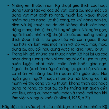
Những em thuộc nhóm Kỹ thuật yêu thích các hoạt
động tương tác với các đồ vật, công cụ, máy móc và
động vật một cách rõ ràng, mạch lạc. Người thuộc
nhóm này có năng lực thủ công, cơ khí, nông nghiệp,
điện và kỹ thuật và do đó không thích các hoạt
động mang tính lý thuyết hay xã giao. Nói ngắn gọn,
người thuộc nhóm Kỹ thuật có các xu hướng không
thích đoàn thể, ít ưa giao tiếp với con người, thoải
mái hơn khi làm việc một mình với đồ vật, máy móc,
dụng cụ, cây cối, hay động vật (Holland, 1985, p.19).
Trong khi đó, những em thuộc nhóm Xã hội lại ưa các
hoạt động tương tác với con người để tuyên truyền,
huấn luyện, phát triển, chữa lành hoặc giác ngộ.
Người thuộc nhóm này có năng lực giao tiếp với các
cá nhân và năng lực liên quan đến giáo dục. Nói
ngắn gọn, người thuộc nhóm Xã hội không có thế
mạnh về thủ công và kỹ thuật, không thích các hoạt
động rõ ràng, có trật tự, có hệ thống liên quan đến
vật liệu, công cụ hoặc máy móc và thoải mái hơn khi
làm việc với người khác (Holland, 1985, p.21).
Hãy đặt mình vào vị trí của một bạn trẻ có hai nhóm Kỹ