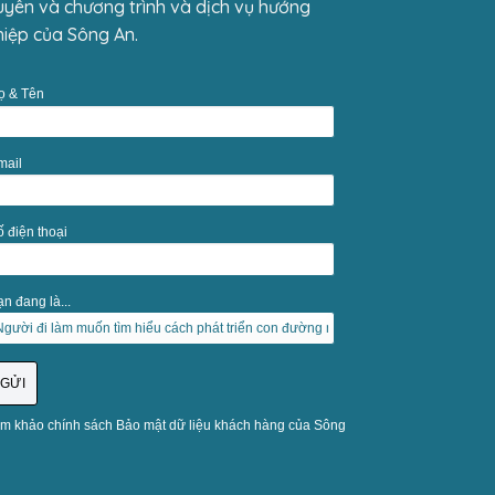
yên và chương trình và dịch vụ hướng
iệp của Sông An.
ọ & Tên
mail
ố điện thoại
n đang là...
m khảo chính sách Bảo mật dữ liệu khách hàng của Sông