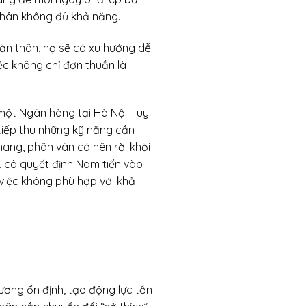
thân không đủ khả năng.
bản thân, họ sẽ có xu hướng dễ
ệc không chỉ đơn thuần là
n một Ngân hàng tại Hà Nội. Tuy
tiếp thu những kỹ năng cần
mang, phân vân có nên rời khỏi
, cô quyết định Nam tiến vào
iệc không phù hợp với khả
lương ổn định, tạo động lực tồn