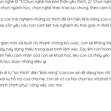
họn nghề là “1/Chọn nghề mà bản thân yêu thích; 2/ Chọn ng
g chọn ngành học, chọn nghề theo trào lưu chung, theo cảm tí
ợ con trải nghiệm những sở thích để tìm hiểu khả năng của c
mẹ cần yêu cầu con cam kết trải nghiệm đủ thời gian, ít nhất 
 gian một vài buổi rồi nhanh chóng bỏ cuộc, con sẽ không thể
gày nay đang thiếu trong quá trình làm việc. Sau khi con ho
tìm hiểu cảm nhận của con về khoá học, liệu con có thấy yêu
ã học được những điều gì.
 đi từ “sở thích” đến “khả năng” của con sẽ dễ dàng hơn rất n
, với sự hỗ trợ của cha mẹ, con sẽ có cơ hội chọn lọc và phát
rình chinh phục công việc ước mơ.