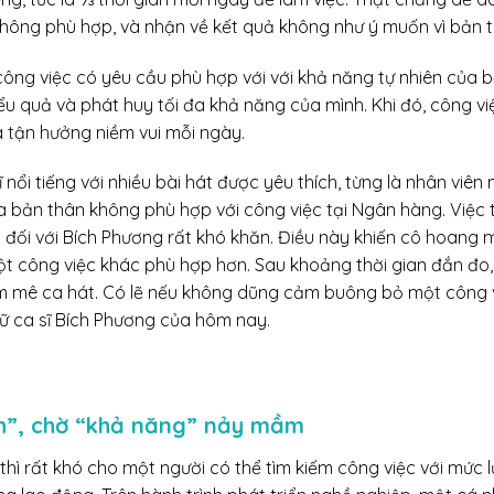
không phù hợp, và nhận về kết quả không như ý muốn vì bản 
 công việc có yêu cầu phù hợp với với khả năng tự nhiên của 
u quả và phát huy tối đa khả năng của mình. Khi đó, công vi
 tận hưởng niềm vui mỗi ngày.
sĩ nổi tiếng với nhiều bài hát được yêu thích, từng là nhân viê
a bản thân không phù hợp với công việc tại Ngân hàng. Việc 
 đối với Bích Phương rất khó khăn. Điều này khiến cô hoang 
t công việc khác phù hợp hơn. Sau khoảng thời gian đắn đo,
m mê ca hát. Có lẽ nếu không dũng cảm buông bỏ một công v
ữ ca sĩ Bích Phương của hôm nay.
ch”, chờ “khả năng” nảy mầm
” thì rất khó cho một người có thể tìm kiếm công việc với mức 