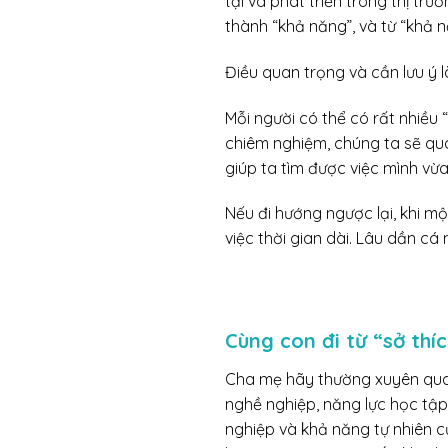
tại và phát triển trong thị tr
thành “khả năng”, và từ “khả 
Điều quan trọng và cần lưu ý l
Mỗi người có thể có rất nhiều
chiêm nghiệm, chúng ta sẽ qu
giúp ta tìm được việc mình vừa
Nếu đi hướng ngược lại, khi mộ
việc thời gian dài. Lâu dần c
Cùng con đi từ “sở thí
Cha mẹ hãy thường xuyên quan 
nghề nghiệp, năng lực học tập
nghiệp và khả năng tự nhiên 