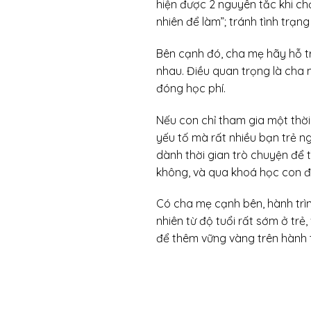
hiện được 2 nguyên tắc khi c
nhiên để làm”; tránh tình trạn
Bên cạnh đó, cha mẹ hãy hỗ tr
nhau. Điều quan trọng là cha 
đóng học phí.
Nếu con chỉ tham gia một thời
yếu tố mà rất nhiều bạn trẻ n
dành thời gian trò chuyện để 
không, và qua khoá học con đ
Có cha mẹ cạnh bên, hành trình
nhiên từ độ tuổi rất sớm ở trẻ
để thêm vững vàng trên hành t