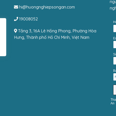
ngu
hi@huongnghiepsongan.com
ngh
19008052
H
Tầng 3, 16A Lê Hồng Phong, Phường Hòa
Hưng, Thành phố Hồ Chí Minh, Việt Nam
E
S
Bạ
Tha
An