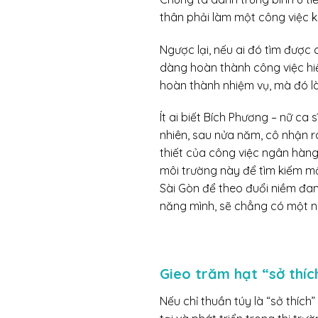
thân phải làm một công việc 
Ngược lại, nếu ai đó tìm được
dàng hoàn thành công việc hiể
hoàn thành nhiệm vụ, mà đó là
Ít ai biết Bích Phương – nữ ca 
nhiên, sau nửa năm, cô nhận r
thiết của công việc ngân hàng
môi trường này để tìm kiếm mộ
Sài Gòn để theo đuổi niềm đa
năng mình, sẽ chẳng có một n
Gieo trăm hạt “sở thí
Nếu chỉ thuần túy là “sở thích