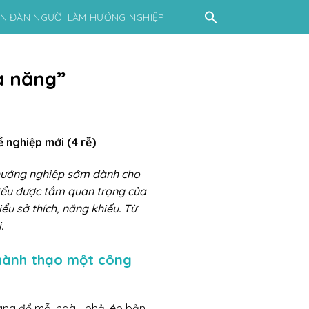
ỄN ĐÀN NGƯỜI LÀM HƯỚNG NGHIỆP
ả năng”
 nghiệp mới (4 rễ)
ề hướng nghiệp sớm dành cho
hiểu được tầm quan trọng của
u sở thích, năng khiếu. Từ
.
Thành thạo một công
dàng để mỗi ngày phải ép bản