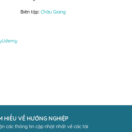
Biên tập:
Châu Giang
gkyUdemy
M HIỂU VỀ HƯỚNG NGHIỆP
n các thông tin cập nhật nhất về các tài