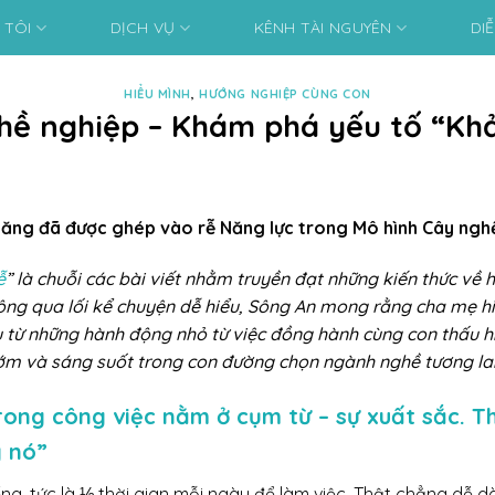
 TÔI
DỊCH VỤ
KÊNH TÀI NGUYÊN
DI
HIỂU MÌNH
,
HƯỚNG NGHIỆP CÙNG CON
hề nghiệp – Khám phá yếu tố “Kh
ăng đã được ghép vào rễ Năng lực trong Mô hình Cây nghề
ễ
” là chuỗi các bài viết nhằm truyền đạt những kiến thức v
Thông qua lối kể chuyện dễ hiểu, Sông An mong rằng cha mẹ 
từ những hành động nhỏ từ việc đồng hành cùng con thấu hiể
sớm và sáng suốt trong con đường chọn ngành nghề tương lai
trong công việc nằm ở cụm từ – sự xuất sắc. 
g nó”
ếng, tức là ⅓ thời gian mỗi ngày để làm việc. Thật chẳng dễ 