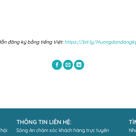
ẫn đăng ký bằng tiếng Việt:
https://bit.ly/Huongdandan
THÔNG TIN LIÊN HỆ:
TÌ
 hội
Sông An chăm sóc khách hàng trực tuyến
Nhậ