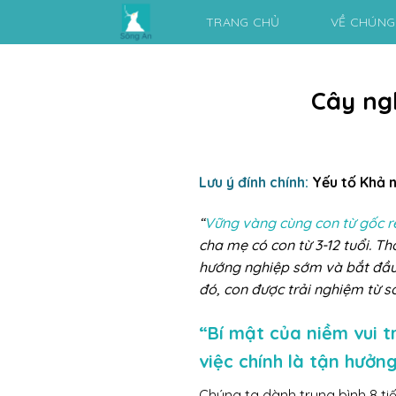
Skip
TRANG CHỦ
VỀ CHÚNG
to
content
Cây ng
Lưu ý đính chính:
Yếu tố Khả n
“
Vững vàng cùng con từ gốc r
cha mẹ có con từ 3-12 tuổi. 
hướng nghiệp sớm và bắt đầu 
đó, con được trải nghiệm từ 
“Bí mật của niềm vui 
việc chính là tận hưởn
Chúng ta dành trung bình 8 ti