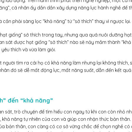
ường lao động. Trên hành trình phát triển nghề nghiệp, một cá 
năng”, cá nhân ấy dần dần xây dựng năng lực hành nghề để t
à cần phải sàng lọc “khả năng” từ “sở thích” thay vì ngược lại.
 “hạt giống” sở thích trong tay, nhưng qua quá nuôi dưỡng hạ
an sát được hạt giống “sở thích” nào sẽ nảy mầm thành “khả
 yêu thích và vừa làm giỏi.
t người tìm ra cái họ có khả năng làm nhưng lại không thích, 
á nhân đó sẽ dễ mất động lực, mất năng suất, dẫn đến kết quả
ch” đến “khả năng”
sát, trò chuyện để tìm hiểu con ngay từ khi con còn nhỏ nh
, khả năng tự nhiên của con và giúp con nhận thức bản thân. 
của bản thân, con càng có cơ sở vững chắc để chọn nghề có