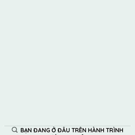
Bạn có biết?
Sở thích – Năng
khiếu – Kỹ năng – Thành tựu
Hiểu mình –
Hiểu ngành – Hiểu nghề – Lập kế hoạch nghề nghiệp.
BẠN ĐANG Ở ĐÂU TRÊN HÀNH TRÌNH