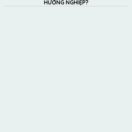
HƯỚNG NGHIỆP?
Trắc nghiệm “Bạn đang ở đâu trên hành trình hướng
nghiệp?”
giúp bạn xác định bản thân đang gặp khó
khăn trong giai đoạn nào trong quá trình lựa chọn
ngành nghề, cụ thể gồm 4 bước:
Hiểu mình, Thu thập
thông tin, Đưa ra lựa chọn và Lập kế hoạch.
LÀM TRẮC NGHIỆM