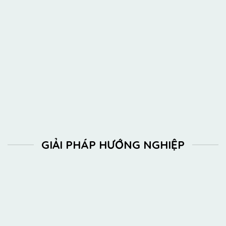
Tổng hợp trắc nghiệm
giúp bạn thấu hiểu bản thân
theo 5 khía cạnh, tượng trưng cho 5 rễ của mô hình lý
thuyết Cây nghề nghiệp, bao gồm:
Sở thích, Năng lực
học tập, Cá tính, Khả năng, Giá trị nghề nghiệp
KHÁM PHÁ NGAY
GIẢI PHÁP HƯỚNG NGHIỆP
Tài nguyên