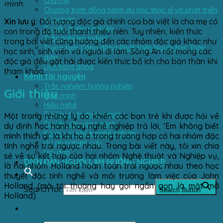
Cha mẹ
mình.
Chương trình đồng hành du học thạc sĩ và phát triển
sự nghiệp
Xin lưu ý:
Đối tượng độc giả chính của bài viết là cha mẹ có
Tư vấn hướng nghiệp
con trong độ tuổi thanh thiếu niên. Tuy nhiên, kiến thức
Trắc nghiệm Indigo
trong bài viết cũng hướng đến các nhóm độc giả khác như
Trung tâm Cộng đồng Phát triển Người học Toàn
học sinh, sinh viên và người đi làm. Sông An rất mong các
diện
độc giả đều gặt hái được kiến thức bổ ích cho bản thân khi
Lịch hoạt động
tham khảo.
Kênh tài nguyên
Trắc nghiệm hướng nghiệp
Giới thiệu
Hiểu mình
Hiểu nghề
Tài liệu tự hướng nghiệp
Một trong những lý do khiến các bạn trẻ khi được hỏi về
Tài liệu chuyên ngành
dự định học hành hay nghề nghiệp trả lời, ‘Em không biết
Kênh sức khỏe nghề nghiệp
mình thích gì’ là khi họ ở trong trường hợp có hai nhóm đặc
Dự án nghiên cứu
tính nghề trái ngược nhau. Trong bài viết này, tôi xin chia
Hỏi đáp
sẻ về sự kết hợp của hai nhóm Nghệ thuật và Nghiệp vụ,
DIỄN ĐÀN NGƯỜI LÀM HƯỚNG NGHIỆP
là hai nhóm Holland hoàn toàn trái ngược nhau theo học
thuyết đặc tính nghề và môi trường làm việc của John
Holland (mà tôi thường hay gọi ngắn gọn là mật mã
Search for:
Search Button
Holland).