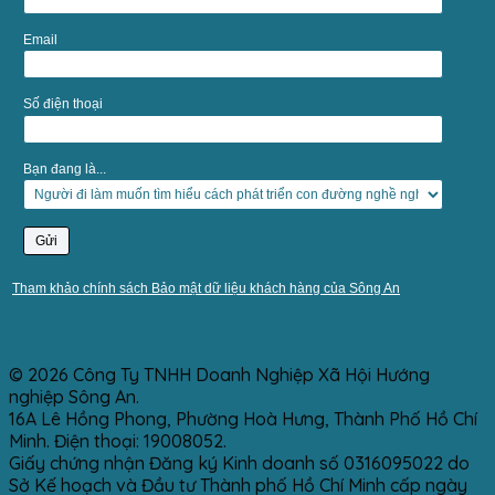
Email
Số điện thoại
Bạn đang là...
Tham khảo chính sách Bảo mật dữ liệu khách hàng của Sông An
© 2026 Công Ty TNHH Doanh Nghiệp Xã Hội Hướng
nghiệp Sông An.
16A Lê Hồng Phong, Phường Hoà Hưng, Thành Phố Hồ Chí
Minh. Điện thoại: 19008052.
Giấy chứng nhận Đăng ký Kinh doanh số 0316095022 do
Sở Kế hoạch và Đầu tư Thành phố Hồ Chí Minh cấp ngày