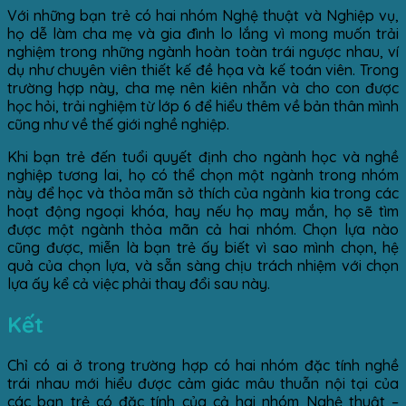
Với những bạn trẻ có hai nhóm Nghệ thuật và Nghiệp vụ,
họ dễ làm cha mẹ và gia đình lo lắng vì mong muốn trải
nghiệm trong những ngành hoàn toàn trái ngược nhau, ví
dụ như chuyên viên thiết kế đề họa và kế toán viên. Trong
trường hợp này, cha mẹ nên kiên nhẫn và cho con được
học hỏi, trải nghiệm từ lớp 6 để hiểu thêm về bản thân mình
cũng như về thế giới nghề nghiệp.
Khi bạn trẻ đến tuổi quyết định cho ngành học và nghề
nghiệp tương lai, họ có thể chọn một ngành trong nhóm
này để học và thỏa mãn sở thích của ngành kia trong các
hoạt động ngoại khóa, hay nếu họ may mắn, họ sẽ tìm
được một ngành thỏa mãn cả hai nhóm. Chọn lựa nào
cũng được, miễn là bạn trẻ ấy biết vì sao mình chọn, hệ
quả của chọn lựa, và sẵn sàng chịu trách nhiệm với chọn
lựa ấy kể cả việc phải thay đổi sau này.
Kết
Chỉ có ai ở trong trường hợp có hai nhóm đặc tính nghề
trái nhau mới hiểu được cảm giác mâu thuẫn nội tại của
các bạn trẻ có đặc tính của cả hai nhóm Nghệ thuật –