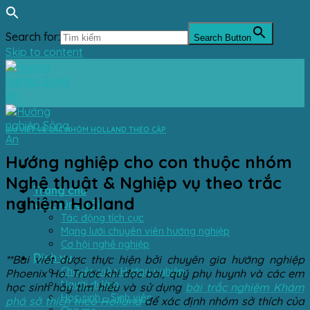
Search for:
Search Button
Skip to content
BÀI VIẾT VỀ CÁC NHÓM HOLLAND THEO CẶP
Hướng nghiệp cho con thuộc nhóm
Nghệ thuật & Nghiệp vụ theo trắc
Trang chủ
nghiệm Holland
Về chúng tôi
Tác động tích cực
Mạng lưới chuyên viên hướng nghiệp
Cơ hội nghề nghiệp
Dịch vụ
**Bài viết được thực hiện bởi chuyên gia hướng nghiệp
Chuyên viên Hướng nghiệp
Phoenix Ho. Trước khi đọc bài, quý phụ huynh và các em
Người đi làm
học sinh hãy tìm hiểu và sử dụng
bài trắc nghiệm Khám
Học sinh – Sinh viên
phá sở thích theo Holland
để xác định nhóm sở thích của