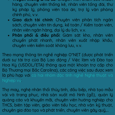
hàng, chuyên viên thống kê, nhân viên tổng đài, thư
ký pháp lý, phóng viên tòa án, trợ lý văn phòng
chính phủ, v.v.
Giao dịch tài chính
: Chuyên viên phân tích ngân
sách, chuyên viên tín dụng, kế toán / Kiểm toán viên,
nhân viên ngân
hàng, đại lý du lịch, v.v.
Phân phối & điều phối
: Giám sát kho, nhân viên
chuyển phát nhanh, nhân viên xuất nhập khẩu,
chuyên viên kiểm soát không lưu, v.v.
Theo mạng thông tin nghề nghiệp O*NET (được phát triển
dưới sự tài trợ của Bộ Lao động / Việc làm và Đào tạo
Hoa Kỳ (USDOL/ETA) thông qua một khoản trợ cấp cho
Bộ Thương mại Bắc Carolina), các công việc sau được xem
là phù hợp với
cả hai nhóm đặc tính nghề Nghệ thuật và
Nghiệp vụ
:
Thợ may, nghệ nhân thổi thủy tinh, đầu bếp, nhà tạo mẫu
vải và trang phục, nhà sản xuất mô hình (gỗ), quản lý
quảng cáo và khuyến mãi, chuyên viên hướng nghiệp cho
THCS, biên tập viên, giáo viên tiểu học, nhà văn kỹ thuật,
chuyên gia đào tạo và phát triển, chuyên viên gây quỹ,…