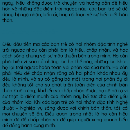
ngày. Nếu không được trò chuyện và hướng dẫn để hiểu
hơn về những đặc điểm trái ngược này, các bạn trẻ sẽ dễ
dàng bị ngộ nhận, bối rối, hay rối loạn về sự hiểu biết bản
thân.
Sống cùng mâu thuẫn
Điều đầu tiên mà các bạn trẻ có hai nhóm đặc tính nghề
trái ngược nhau cần phải làm là hiểu, chấp nhận, và học
cách sống chung với sự mâu thuẫn bên trong mình. Họ cần
phải hiểu vì sao có những lúc họ thế này, những lúc khác
họ lại trái ngược hoàn toàn với phần kia của mình. Họ cần
phải hiểu để chấp nhận rằng cả hai phần khác nhau ấy
đều là mình, và sự cố gắng bỏ một trong hai phần ấy đi
đều không tốt cho sự phát triển toàn diện của chính bản
thân. Cuối cùng, khi hiểu và chấp nhận được, họ sẽ nở rộ vì
sự thật là điểm mạnh của nhóm này bổ túc cho điểm yếu
của nhóm kia. Khi các bạn trẻ có hai nhóm đặc tính Nghệ
thuật – Nghiệp vụ sống được với chính bản thân, tất cả
mọi chuyện sẽ ổn. Điều quan trọng nhất là họ cần hiểu
mình đủ để chấp nhận và để giúp người xung quanh hiểu
để đồng hành cùng mình.