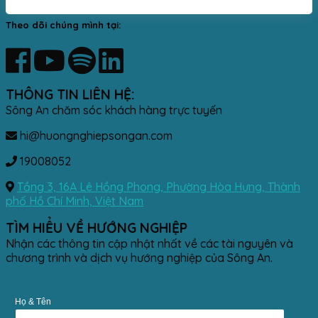
Theo dõi chúng mình tại:
THÔNG TIN LIÊN HỆ:
Sông An chăm sóc khách hàng trực tuyến
hi@huongnghiepsongan.com
19008052
Tầng 3, 16A Lê Hồng Phong, Phường Hòa Hưng, Thành
phố Hồ Chí Minh, Việt Nam
TÌM HIỂU VỀ HƯỚNG NGHIỆP
Nhận các thông tin cập nhật nhất về các tài nguyên và
chương trình và dịch vụ hướng nghiệp của Sông An.
Họ & Tên