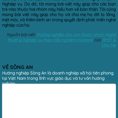
Nghiệp vụ. Do đó, tôi mong bài viết này giúp cho các bạn
trẻ nào thuộc hai nhóm này hiểu hơn về bản thân. Tôi cũng
mong bài viết này giúp cho họ và cha mẹ họ đỡ lo lắng,
mệt mỏi, và thêm bình an trong quyết định phát triển nghề
nghiệp của họ.
Nguồn bài viết:
Hướng nghiệp cho con thuộc nhóm Nghệ
thuật & Nghiệp vụ theo trắc nghiệm Holland
của
RMIT &
Cha Mẹ
VỀ SÔNG AN
Hướng nghiệp Sông An là doanh nghiệp xã hội tiên phong
tại Việt Nam trong lĩnh vực giáo dục và tư vấn hướng
nghiệp.