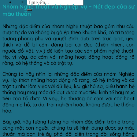
Nhóm Nghệ thuật và Nghiệp vụ – Nét đẹp của sự
mâu thuẫn
Những đặc điểm của nhóm Nghệ thuật bao gồm nhu cầu
được tự do và không bị gò ép theo khuôn khổ, có trí tưởng
tượng phong phú và quyết định dựa trên trực giác, yêu
thích và dễ bị cảm động bởi cái đẹp (thiên nhiên, con
người, đồ vật, v.v.) để kiến tạo các sản phẩm nghệ thuật.
Họ, vì vậy, ác cảm với những hoạt động hoạt động rõ
ràng, có hệ thống và có trật tự.
Chúng ta hãy nhìn lại những đặc điểm của nhóm Nghiệp
vụ. Họ thích những hoạt động rõ ràng, có hệ thống và có
trật tự như làm việc với dữ liệu, lưu giữ hồ sơ, điều hành hệ
thống hay máy móc để đạt được mục tiêu kinh tế hay mục
tiêu của tổ chức. Vì vậy, họ thường ác cảm với các hoạt
động mơ hồ, tự do, trải nghiệm hoặc không được hệ thống
hóa.
Bây giờ, hãy tưởng tượng hai nhóm đặc điểm trên ở trong
cùng một con người, chúng ta sẽ hình dung được sự mâu
thuẫn mà bạn trẻ ấy phải đối diện trong đời sống hằng