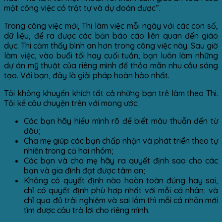
một công việc có trật tự và dự đoán được”.
Trong công việc mới, Thi làm việc mỗi ngày với các con số,
dữ liệu, để ra được các bản báo cáo liên quan đến giáo
dục. Thi cảm thấy bình an hơn trong công việc này. Sau giờ
làm việc, vào buổi tối hay cuối tuần, bạn luôn làm những
dự án mỹ thuật của riêng mình để thỏa mãn nhu cầu sáng
tạo. Với bạn, đây là giải pháp hoàn hảo nhất.
Tôi không khuyến khích tất cả những bạn trẻ làm theo Thi.
Tôi kể câu chuyện trên với mong ước:
Các bạn hãy hiểu mình rõ để biết mâu thuẫn đến từ
đâu;
Cha mẹ giúp các bạn chấp nhận và phát triển theo tự
nhiên trong cả hai nhóm;
Các bạn và cha mẹ hãy ra quyết định sao cho các
bạn và gia đình đạt được tâm an;
Không có quyết định nào hoàn toàn đúng hay sai,
chỉ có quyết định phù hợp nhất với mỗi cá nhân; và
chỉ qua đủ trải nghiệm và sai lầm thì mỗi cá nhân mới
tìm được câu trả lời cho riêng mình.