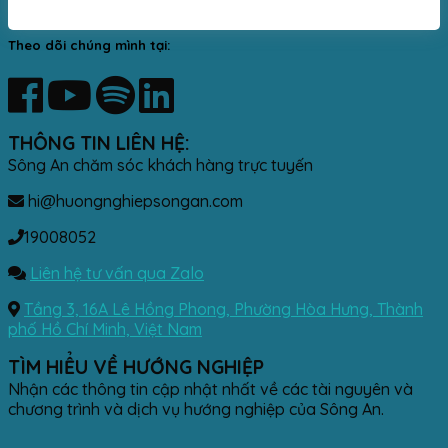
Theo dõi chúng mình tại:
THÔNG TIN LIÊN HỆ:
Sông An chăm sóc khách hàng trực tuyến
hi@huongnghiepsongan.com
19008052
Liên hệ tư vấn qua Zalo
Tầng 3, 16A Lê Hồng Phong, Phường Hòa Hưng, Thành
phố Hồ Chí Minh, Việt Nam
TÌM HIỂU VỀ HƯỚNG NGHIỆP
Nhận các thông tin cập nhật nhất về các tài nguyên và
chương trình và dịch vụ hướng nghiệp của Sông An.