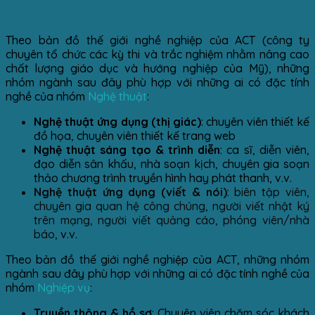
Thế giới nghề nghiệp
Theo bản đồ thế giới nghề nghiệp của ACT (công ty
chuyên tổ chức các kỳ thi và trắc nghiệm nhằm nâng cao
chất lượng giáo dục và hướng nghiệp của Mỹ), những
nhóm ngành sau đây phù hợp với những ai có đặc tính
nghề của nhóm
Nghệ thuật
:
Nghệ thuật ứng dụng (thị giác)
: chuyên viên thiết kế
đồ họa, chuyên viên thiết kế trang web
Nghệ thuật sáng tạo & trình diễn
: ca sĩ, diễn viên,
đạo diễn sân khấu, nhà soạn kịch, chuyên gia soạn
thảo chương trình truyền hình hay phát thanh, v.v.
Nghệ thuật ứng dụng (viết & nói)
: biên tập viên,
chuyên gia quan hệ công chúng, người viết nhật ký
trên mạng, người viết quảng cáo, phóng viên/nhà
báo,
v.v.
Theo bản đồ thế giới nghề nghiệp của ACT, những nhóm
ngành sau đây phù hợp với những ai có đặc tính nghề của
nhóm
Nghiệp vụ
:
Truyền thông & hồ sơ
: Chuyên viên chăm sóc khách