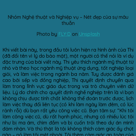
Nhóm Nghệ thuật và Nghiệp vụ – Nét đẹp của sự mâu
thuẫn
Photo by
FLY:D
on
Unsplash
Khi viết bài này, trong đầu tôi luôn hiện ra hình ảnh của Thi
(đã đổi tên vì lý do bảo mật), một người có thể nói là ví dụ
đặc trưng của bài viết này. Thi yêu thích ngành mỹ thuật từ
nhỏ và theo học ngành mỹ thuật ứng dụng, tốt nghiệp loại
giỏi, và làm việc trong ngành ba năm. Tuy được đánh giá
cao bởi sếp và đồng nghiệp, Thi quyết định chuyển qua
làm trong lĩnh vực giáo dục trong vai trò chuyên viên dữ
liệu. Lý do chính cho quyết định nghề nghiệp trên là vì bạn
không chịu được tính chất không thể đoán trước được, lịch
làm việc thay đổi liên tục (có khi làm ngày làm đêm, có lúc
rảnh rỗi) dù bạn rất yêu công việc cũ. Bạn tâm sự: “Khi tôi
làm công việc cũ, dù rất hạnh phúc, nhưng có nhiều lúc tôi
như bị ma ám, chìm đắm và bị cuốn trôi theo dự án mình
đảm nhận. Và thú thật là tôi không thích cảm giác ấy chút
nào – nó làm tôi mệt nhoài. Tôi thèm cảm giác an toàn của