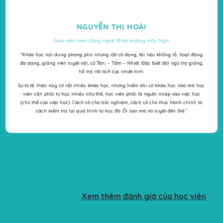
NGUYỄN THỊ HOÀI
Giáo viên môn Công nghệ 10 tại trường Hữu Nghị
“Khóa học nội dung phong phú nhưng rất cô đọng, tài liệu khổng lồ, hoạt động
đa dạng, giảng viên tuyệt vời, có Tâm – Tầm – Nhiệt. Đặc biệt đội ngũ trợ giảng,
hỗ trợ rất tích cực nhiệt tình.
Sự tử tế. Hiện nay có rất nhiều khóa học, nhưng hiếm khi có khóa học nào mà học
viên cần phải tự học nhiều như thế, học viên phải là người nhập vào việc học
(chủ thể của việc học). Cách cô cho trải nghiệm, cách cô cho thực hành chính là
cách kiểm tra lại quá trình tự học đó. Ôi sao mà nó tuyệt đến thế.”
Xem thêm đánh giá của học viên