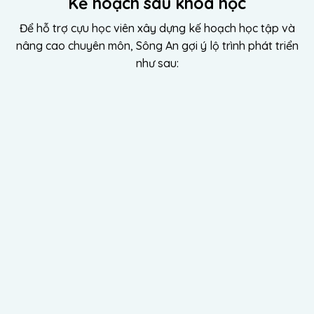
Kế hoạch sau khoá học
Để hỗ trợ cựu học viên xây dựng kế hoạch học tập và
nâng cao chuyên môn, Sông An gợi ý lộ trình phát triển
như sau:
Tiếp tục học
Thực hành
Huấn luyện nhóm và Hội thảo chuyên đề
Tham khảo hành trình sau khóa học