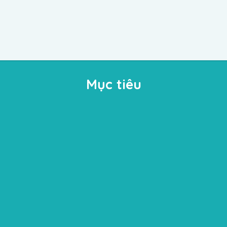
kế bài bản để cựu học viên được liên
tục thực hành, giám sát khi hành
nghề.
Mục tiêu
Áp dụng lý thuyết hướng nghiệp căn bản
vào
công tác giáo dục hướng nghiệp, tư vấn hướng
dẫn nhanh trong hướng nghiệp, và tư vấn
hướng nghiệp cá nhân.