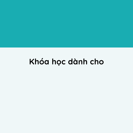
của thời đại, thực trạng của thị trường đào tạo
và thị trường lao động theo nguồn tin đáng tin
cậy
Thực hiện
tư vấn hướng dẫn nhanh
trong
hướng nghiệp cho cá nhân
Khóa học dành cho
Giáo viên THCS/THPT