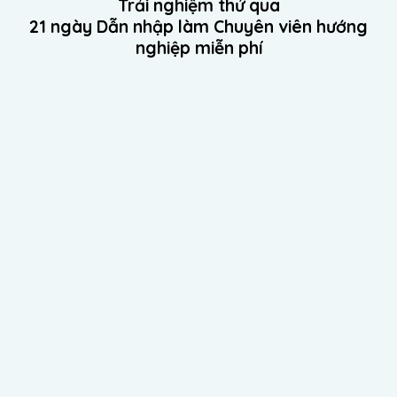
Trải nghiệm thử qua
21 ngày Dẫn nhập làm Chuyên viên hướng
nghiệp miễn phí
9 email
 6 chìa khóa
ẫn của Phoenix Ho