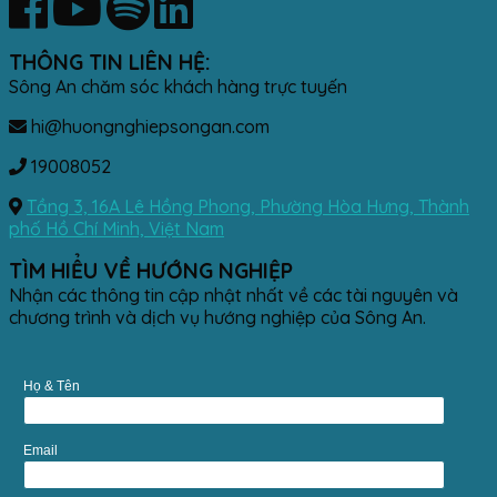
THÔNG TIN LIÊN HỆ:
Sông An chăm sóc khách hàng trực tuyến
hi@huongnghiepsongan.com
19008052
Tầng 3, 16A Lê Hồng Phong, Phường Hòa Hưng, Thành
phố Hồ Chí Minh, Việt Nam
TÌM HIỂU VỀ HƯỚNG NGHIỆP
Nhận các thông tin cập nhật nhất về các tài nguyên và
chương trình và dịch vụ hướng nghiệp của Sông An.
Họ & Tên
Email