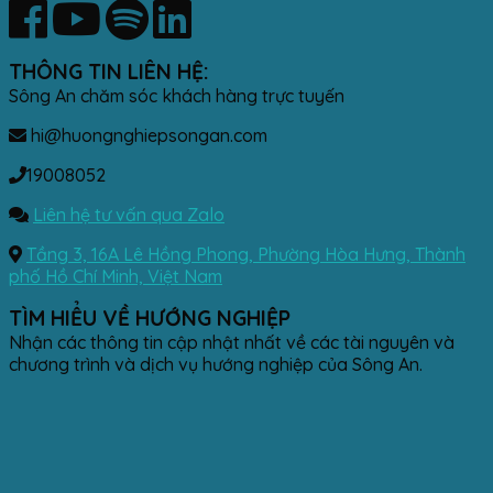
THÔNG TIN LIÊN HỆ:
Sông An chăm sóc khách hàng trực tuyến
hi@huongnghiepsongan.com
19008052
Liên hệ tư vấn qua Zalo
Tầng 3, 16A Lê Hồng Phong, Phường Hòa Hưng, Thành
phố Hồ Chí Minh, Việt Nam
TÌM HIỂU VỀ HƯỚNG NGHIỆP
Nhận các thông tin cập nhật nhất về các tài nguyên và
chương trình và dịch vụ hướng nghiệp của Sông An.