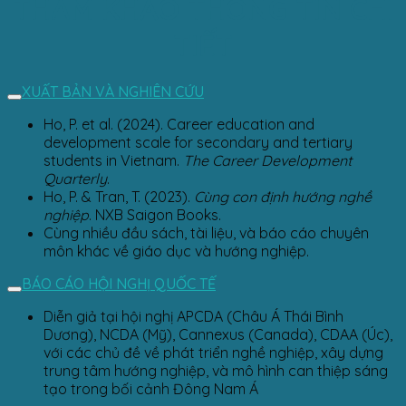
THAM KHẢO THÔNG TIN CHI
TIẾT
XUẤT BẢN VÀ NGHIÊN CỨU
Ho, P. et al. (2024). Career education and
development scale for secondary and tertiary
students in Vietnam.
The Career Development
Quarterly
.
Ho, P. & Tran, T. (2023).
Cùng con định hướng nghề
nghiệp
. NXB Saigon Books.
Cùng nhiều đầu sách, tài liệu, và báo cáo chuyên
môn khác về giáo dục và hướng nghiệp.
BÁO CÁO HỘI NGHỊ QUỐC TẾ
Diễn giả tại hội nghị APCDA (Châu Á Thái Bình
Dương), NCDA (Mỹ), Cannexus (Canada), CDAA (Úc),
với các chủ đề về phát triển nghề nghiệp, xây dựng
trung tâm hướng nghiệp, và mô hình can thiệp sáng
tạo trong bối cảnh Đông Nam Á