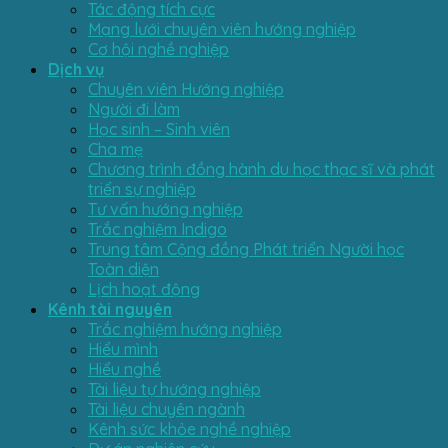
Tác động tích cực
Mạng lưới chuyên viên hướng nghiệp
Cơ hội nghề nghiệp
Dịch vụ
Chuyên viên Hướng nghiệp
Người đi làm
Học sinh – Sinh viên
Cha mẹ
Chương trình đồng hành du học thạc sĩ và phát
triển sự nghiệp
Tư vấn hướng nghiệp
Trắc nghiệm Indigo
Trung tâm Cộng đồng Phát triển Người học
Toàn diện
Lịch hoạt động
Kênh tài nguyên
Trắc nghiệm hướng nghiệp
Hiểu mình
Hiểu nghề
Tài liệu tự hướng nghiệp
Tài liệu chuyên ngành
Kênh sức khỏe nghề nghiệp