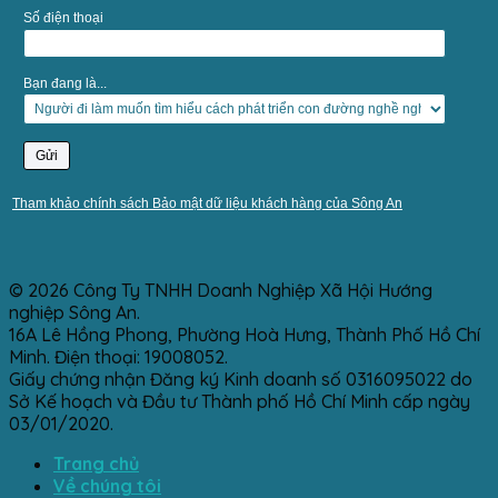
Số điện thoại
Bạn đang là...
Tham khảo chính sách Bảo mật dữ liệu khách hàng của Sông An
© 2026 Công Ty TNHH Doanh Nghiệp Xã Hội Hướng
nghiệp Sông An.
16A Lê Hồng Phong, Phường Hoà Hưng, Thành Phố Hồ Chí
Minh. Điện thoại: 19008052.
Giấy chứng nhận Đăng ký Kinh doanh số 0316095022 do
Sở Kế hoạch và Đầu tư Thành phố Hồ Chí Minh cấp ngày
03/01/2020.
Trang chủ
Về chúng tôi