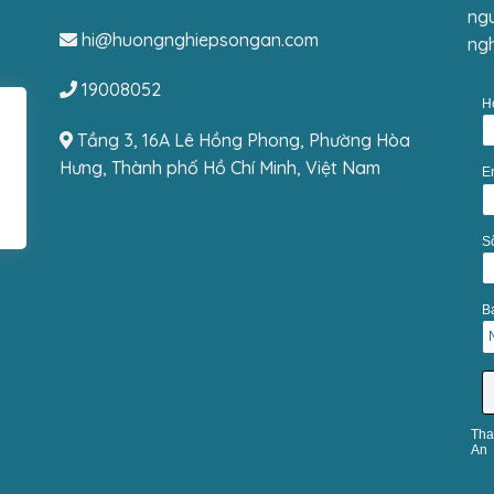
ngu
hi@huongnghiepsongan.com
ngh
19008052
H
Tầng 3, 16A Lê Hồng Phong, Phường Hòa
Hưng, Thành phố Hồ Chí Minh, Việt Nam
E
S
Bạ
Tha
An