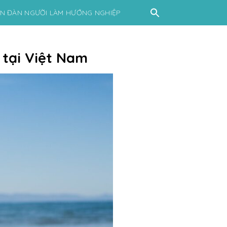
ỄN ĐÀN NGƯỜI LÀM HƯỚNG NGHIỆP
 tại Việt Nam