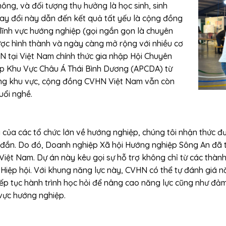
hông, và đối tượng thụ hưởng là học sinh, sinh
thay đổi này dẫn đến kết quả tất yếu là cộng đồng
lĩnh vực hướng nghiệp (gọi ngắn gọn là chuyên
ợc hình thành và ngày càng mở rộng với nhiều cơ
N tại Việt Nam chính thức gia nhập Hội Chuyên
p Khu Vực Châu Á Thái Bình Dương (APCDA) từ
ong khu vực, cộng đồng CVHN Việt Nam vẫn còn
uổi nghề.
á của các tổ chức lớn về hướng nghiệp, chúng tôi nhận thức đ
đắn. Do đó, Doanh nghiệp Xã hội Hướng nghiệp Sông An đã tà
Việt Nam. Dự án này kêu gọi sự hỗ trợ không chỉ từ các thà
 Hiệp hội. Với khung năng lực này, CVHN có thể tự đánh giá n
 tiếp tục hành trình học hỏi để nâng cao năng lực cũng như đ
 vực hướng nghiệp.