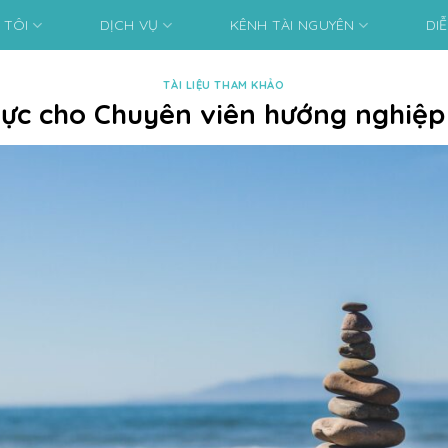
 TÔI
DỊCH VỤ
KÊNH TÀI NGUYÊN
DI
TÀI LIỆU THAM KHẢO
ực cho Chuyên viên hướng nghiệp