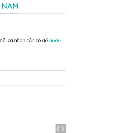
T NAM
mỗi cá nhân cần có để
hoàn