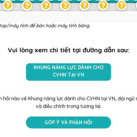
ptop/máy tính để bàn hoặc máy tính bảng.
Vui lòng xem chi tiết tại đường dẫn sau:
KHUNG NĂNG LỰC DÀNH CHO
CVHN TẠI VN
n hồi nào về Khung năng lực dành cho CVHN tại VN, đội ngũ
và điều chỉnh trong tương lai.
GÓP Ý VÀ PHẢN HỒI