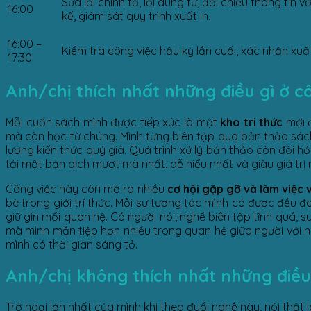
Sửa lỗi chính tả, lỗi dùng từ, đối chiếu thông tin
16:00
kế, giám sát quy trình xuất in.
16:00 –
Kiểm tra công việc hậu kỳ lần cuối, xác nhận xuấ
17:30
Anh/chị thích nhất những điều gì ở c
Mỗi cuốn sách mình được tiếp xúc là một
kho tri thức
mới đ
mà còn học từ chúng. Mình từng biên tập qua bản thảo sách 
lượng kiến thức quý giá. Quá trình xử lý bản thảo còn đòi h
tải một bản dịch mượt mà nhất, dễ hiểu nhất và giàu giá trị
Công việc này còn mở ra nhiều
cơ hội gặp gỡ và làm việc 
bè trong giới trí thức. Mỗi sự tương tác mình có được đều 
giữ gìn mối quan hệ. Có người nói, nghề biên tập tĩnh quá, 
mà mình mẫn tiệp hơn nhiều trong quan hệ giữa người với
mình có thời gian sáng tỏ.
Anh/chị không thích nhất những điều 
Trở ngại lớn nhất của mình khi theo đuổi nghề này, nói thật 