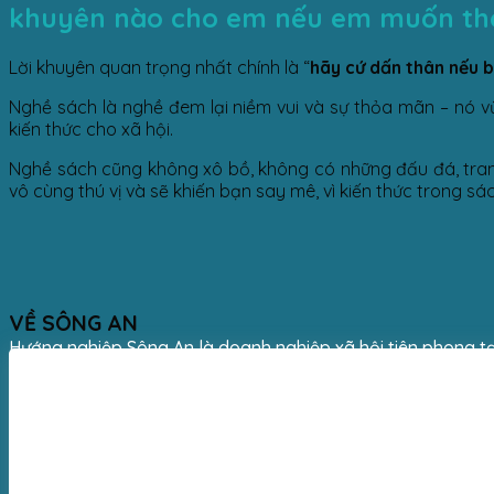
khuyên nào cho em nếu em muốn th
Lời khuyên quan trọng nhất chính là “
hãy cứ dấn thân nếu 
Nghề sách là nghề đem lại niềm vui và sự thỏa mãn – nó v
kiến thức cho xã hội.
Nghề sách cũng không xô bồ, không có những đấu đá, tranh 
vô cùng thú vị và sẽ khiến bạn say mê, vì kiến thức trong sác
VỀ SÔNG AN
Hướng nghiệp Sông An là doanh nghiệp xã hội tiên phong tạ