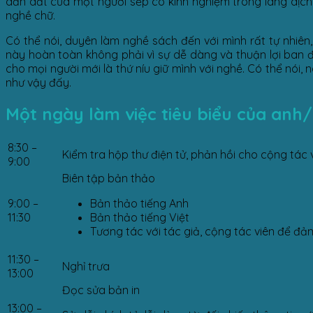
dẫn dắt của một người sếp có kinh nghiệm trong làng dịch t
nghề chữ.
Có thể nói, duyên làm nghề sách đến với mình rất tự nhiên
này hoàn toàn không phải vì sự dễ dàng và thuận lợi ban đầ
cho mọi người mới là thứ níu giữ mình với nghề. Có thể nói
như vậy đấy.
Một ngày làm việc tiêu biểu của anh/
8:30 –
Kiểm tra hộp thư điện tử, phản hồi cho cộng tác v
9:00
Biên tập bản thảo
9:00 –
Bản thảo tiếng Anh
11:30
Bản thảo tiếng Việt
Tương tác với tác giả, cộng tác viên để đả
11:30 –
Nghỉ trưa
13:00
Đọc sửa bản in
13:00 –