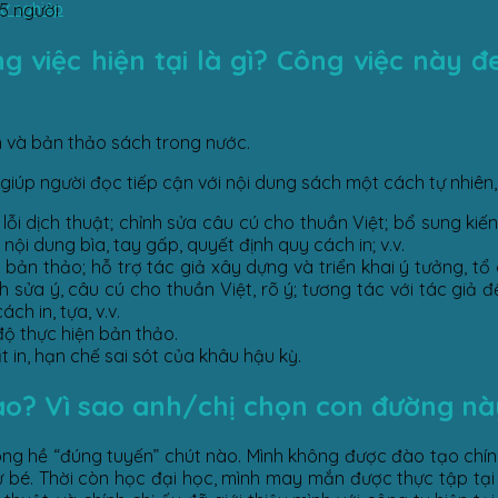
sự nghiệp
25 người
 việc hiện tại là gì?
Công việc này đe
ăn và bản thảo sách trong nước.
iúp người đọc tiếp cận với nội dung sách một cách tự nhiên, 
 lỗi dịch thuật; chỉnh sửa câu cú cho thuần Việt; bổ sung ki
ội dung bìa, tay gấp, quyết định quy cách in; v.v.
 bản thảo; hỗ trợ tác giả xây dựng và triển khai ý tưởng, t
nh sửa ý, câu cú cho thuần Việt, rõ ý; tương tác với tác giả 
h in, tựa, v.v.
độ thực hiện bản thảo.
t in, hạn chế sai sót của khâu hậu kỳ.
ào? Vì sao anh/chị chọn con đường nà
ông hề “đúng tuyến” chút nào. Mình không được đào tạo chí
 bé. Thời còn học đại học, mình may mắn được thực tập tại 