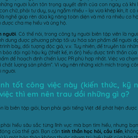
những người luôn tôn trọng quyết định của con ngay cả khi 
n chữ, phải tư duy, suy ngẫm nhiều – lại vừa khép kín, ít có 
à nghề giúp rèn dũa kỹ năng toàn diện và mở ra nhiều cơ hội 
ã được cha mẹ hiểu và ủng hộ.
n người
. Có thể nói, trong công ty người biên tập viên là ngư
hình dung được phương pháp tối ưu hóa sản phẩm để người đ
ình bày, đối tượng độc giả, v.v. Tuy nhiên, để truyền tải nh
 bảo đội ngũ hậu kỳ (thiết kế, in ấn) hiểu được tinh thần củ
phẩm để hoạch định chiến lược PR phù hợp nhất. Việc va chạ
ả vì chất lượng sản phẩm”. Vì vậy nên những xích mích trong 
i người.
 tốt công việc này (kiến thức, kỹ nă
iệc thì em nên trau dồi những gì ạ?
 là biên tập giỏi, bạn phải giỏi tiếng Việt để phát hiện đư
 phải hiểu sâu sắc từng lĩnh vực mà bạn tìm hiểu, nhưng bạ
n động của thế giới. Bạn cần
tinh thần học hỏi, cầu tiến
, khôn
xử lý một bản thảo không thuộc phạm trù hiểu biết của bản t