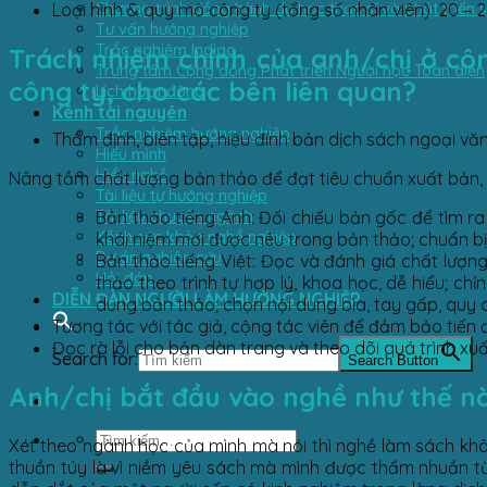
Chương trình đồng hành du học thạc sĩ và phát triển 
Loại hình & quy mô công ty (tổng số nhân viên): 20 – 
Tư vấn hướng nghiệp
Trắc nghiệm Indigo
Trách nhiệm chính của anh/chị ở công
Trung tâm Cộng đồng Phát triển Người học Toàn diện
công ty, cho các bên liên quan?
Lịch hoạt động
Kênh tài nguyên
Trắc nghiệm hướng nghiệp
Thẩm định, biên tập, hiệu đính bản dịch sách ngoại v
Hiểu mình
Hiểu nghề
Nâng tầm chất lượng bản thảo để đạt tiêu chuẩn xuất bản, g
Tài liệu tự hướng nghiệp
Tài liệu chuyên ngành
Bản thảo tiếng Anh
: Đối chiếu bản gốc để tìm ra
Kênh sức khỏe nghề nghiệp
khái niệm mới được nêu trong bản thảo; chuẩn bị n
Dự án nghiên cứu
Bản thảo tiếng Việt
: Đọc và đánh giá chất lượng
Hỏi đáp
thảo theo trình tự hợp lý, khoa học, dễ hiểu; chỉ
DIỄN ĐÀN NGƯỜI LÀM HƯỚNG NGHIỆP
dung bản thảo; chọn nội dung bìa, tay gấp, quy các
Tương tác với tác giả, cộng tác viên để đảm bảo tiến 
Đọc rà lỗi cho bản dàn trang và theo dõi quá trình xuấ
Search for:
Search Button
Anh/chị bắt đầu vào nghề như thế n
Xét theo ngành học của mình mà nói thì nghề làm sách kh
thuần túy là vì niềm yêu sách mà mình được thấm nhuần từ