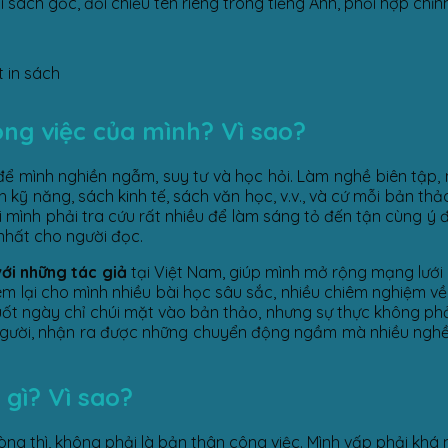
 với sách gốc, đối chiếu tên riêng trong tiếng Anh, phối hợp chỉ
t in sách
ông việc của mình? Vì sao?
ể mình nghiền ngẫm, suy tư và học hỏi. Làm nghề biên tập, 
kỹ năng, sách kinh tế, sách văn học, v.v., và cứ mỗi bản thả
ỏi mình phải tra cứu rất nhiều để làm sáng tỏ đến tận cùng ý 
 nhất cho người đọc.
với những tác giả
tại Việt Nam, giúp mình mở rộng mạng lưới
đem lại cho mình nhiều bài học sâu sắc, nhiều chiêm nghiệm v
suốt ngày chỉ chúi mặt vào bản thảo, nhưng sự thực không phả
 người, nhận ra được những chuyển động ngầm mà nhiều ngh
gì? Vì sao?
lòng thì, không phải là bản thân công việc. Mình vấp phải khá