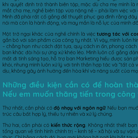
khi quyết định trở thành biên tập, mặc dù cha mẹ mình là 
mắt cha mẹ, nghề biên tập vừa nặng nề – phải làm việc với co
Mình đã phải rất cố gắng để thuyết phục gia đình rằng đây l
nói mà còn là hành động, và may mắn là nỗ lực của mình đ
Một trở ngại khác của nghề chính là việc
tương tác với co
gắn bó với sản phẩm của công ty nhất. Vì vậy, mình luôn 
– chẳng hạn như cách đặt tựa, quy cách in ấn, phong cách tr
ban khác đòi hỏi sự ứng xử khéo léo. Mình luôn cố gắng đảm
mất đi tính sáng tạo, hỗ trợ ban Marketing hiểu được sản 
khỏi, nhưng mình luôn xử lý với tinh thần hợp tác và “tất c
dịu, không gây ảnh hưởng đến hòa khí và năng suất của mọ
Những điều kiện cần có để hoàn thành
Nếu em muốn thăng tiến trong công v
Thứ nhất, cần phải có
độ nhạy với ngôn ngữ
. Nếu bạn muốn
trúc câu bất hợp lý, thiếu tự nhiên và xử lý chúng.
Thứ hai, cần phải có
kiến thức rộng
. Không nhất thiết bạn
tổng quan về tình hình chính trị – kinh tế – xã hội và sự vậ
thức. Chỉ bằng cách đó, bạn mới không bỡ ngỡ khi bắt tay 