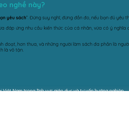
eo nghề này?
bạn yêu sách
”. Đừng suy nghĩ, đừng đắn đo, nếu bạn đủ yêu th
ừa đáp ứng nhu cầu kiến thức của cá nhân, vừa có ý nghĩa 
đoạt, hơn thua, và những người làm sách đa phần là người t
h là vô tận.
i Việt Nam trong lĩnh vực giáo dục và tư vấn hướng nghiệp.