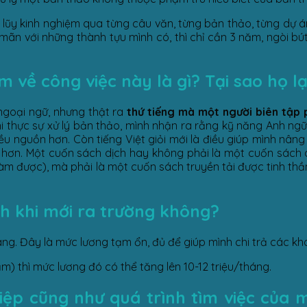
ch lũy kinh nghiệm qua từng câu văn, từng bản thảo, từng dự
ãn với những thành tựu mình có, thì chỉ cần 3 năm, ngòi bú
về công việc này là gì? Tại sao họ lạ
/ngoại ngữ, nhưng thật ra
thứ tiếng mà một người biên tập p
 khi thực sự xử lý bản thảo, mình nhận ra rằng kỹ năng Anh n
iều nguồn hơn. Còn tiếng Việt giỏi mới là điều giúp mình nâng
ả hơn. Một cuốn sách dịch hay không phải là một cuốn sách 
làm được), mà phải là một cuốn sách truyền tải được tinh thần
nh khi mới ra trường không?
ng. Đây là mức lương tạm ổn, đủ để giúp mình chi trả các kho
m) thì mức lương đó có thể tăng lên 10-12 triệu/tháng.
iệp cũng như quá trình tìm việc của m