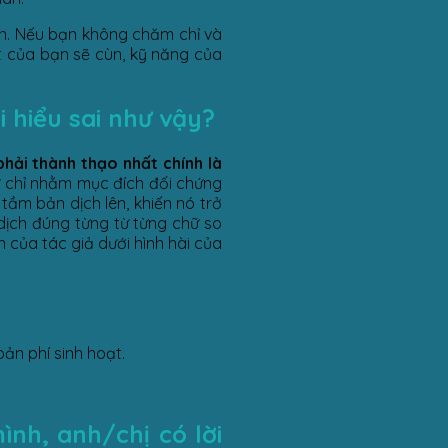
 án. Nếu bạn không chăm chỉ và
t của bạn sẽ cùn, kỹ năng của
i hiểu sai như vậy?
hải thành thạo nhất chính là
gữ chỉ nhằm mục đích đối chứng
 tầm bản dịch lên, khiến nó trở
dịch đúng từng từ từng chữ so
 của tác giả dưới hình hài của
ản phí sinh hoạt.
ình, anh/chị có lời