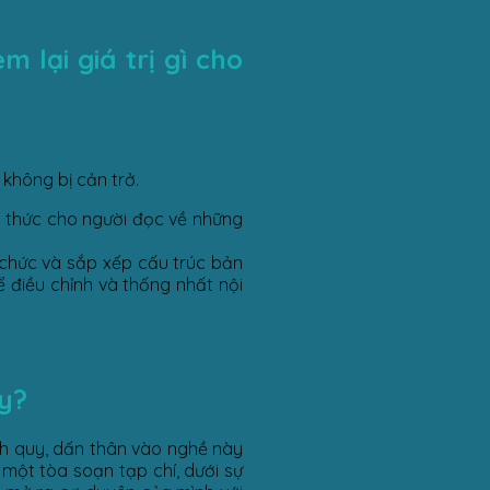
m lại giá trị gì cho
không bị cản trở.
ến thức cho người đọc về những
ổ chức và sắp xếp cấu trúc bản
để điều chỉnh và thống nhất nội
y?
nh quy, dấn thân vào nghề này
một tòa soạn tạp chí, dưới sự