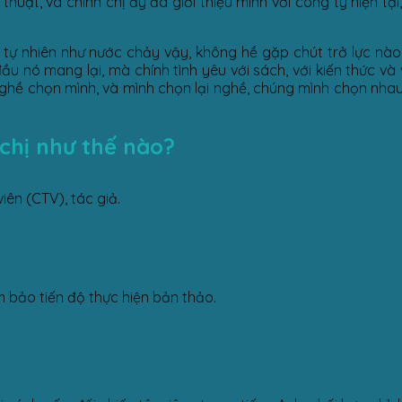
huật, và chính chị ấy đã giới thiệu mình với công ty hiện tạ
, tự nhiên như nước chảy vậy, không hề gặp chút trở lực nà
u nó mang lại, mà chính tình yêu với sách, với kiến thức và 
, nghề chọn mình, và mình chọn lại nghề, chúng mình chọn nha
chị như thế nào?
iên (CTV), tác giả.
m bảo tiến độ thực hiện bản thảo.