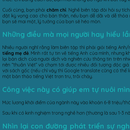
Cuối cùng, bạn phải
chăm chỉ
. Nghề biên tập đòi hỏi sự tí
đặt kỳ vọng cao cho bản thân, nếu bạn dễ dãi và dễ thỏa m
bạn sẽ mai một, lý tưởng của bạn sẽ héo mòn.
Những điều mà mọi người hay hiểu lầm 
Nhiều người nghĩ rằng làm biên tập thì phải giỏi tiếng Anh
tiếng mẹ đẻ
. Mình rất tự tin về tiếng Anh của mình, nhưng
lại bản dịch của người dịch và nghiên cứu thông tin trên nh
nên “thuần Việt” và chạm tới được nhiều đối tượng độc gi
với sách gốc (nếu chỉ vậy thì Google translate cũng có thể 
một bản thảo tiếng Việt trơn tru, trôi chảy.
Công việc này có giúp em tự nuôi mì
Mức lương khởi điểm của ngành này vào khoản 6-8 triệu/thá
Sau khi có kinh nghiệm trong nghề hơn (thường là sau 1-3 nă
Nhìn lại con đường phát triển sự ngh