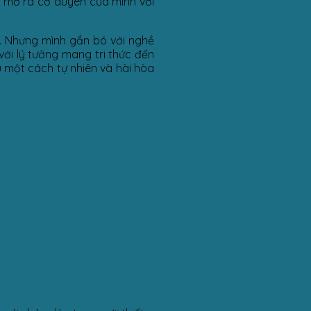
i, mở ra cơ duyên của mình với
o. Nhưng mình gắn bó với nghề
với lý tưởng mang tri thức đến
u một cách tự nhiên và hài hòa