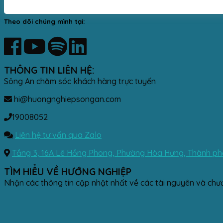
Theo dõi chúng mình tại:
THÔNG TIN LIÊN HỆ:
Sông An chăm sóc khách hàng trực tuyến
hi@huongnghiepsongan.com
19008052
Liên hệ tư vấn qua Zalo
Tầng 3, 16A Lê Hồng Phong, Phường Hòa Hưng, Thành phố
TÌM HIỂU VỀ HƯỚNG NGHIỆP
Nhận các thông tin cập nhật nhất về các tài nguyên và chư