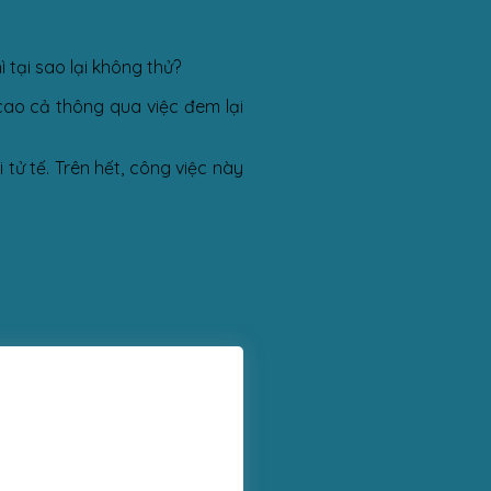
ì tại sao lại không thử?
cao cả thông qua việc đem lại
ử tế. Trên hết, công việc này