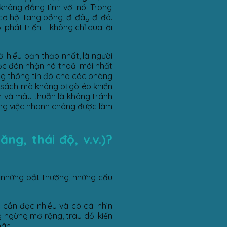
không đồng tình với nó. Trong
cơ hội tang bồng, đi đây đi đó.
phát triển – không chỉ qua lời
ời hiểu bản thảo nhất, là người
ọc đón nhận nó thoải mái nhất
ững thông tin đó cho các phòng
a sách mà không bị gò ép khiến
m và mâu thuẫn là không tránh
công việc nhanh chóng được làm
ng, thái độ, v.v.)?
ợc những bất thường, những cấu
n cần đọc nhiều và có cái nhìn
g ngừng mở rộng, trau dồi kiến
hân.