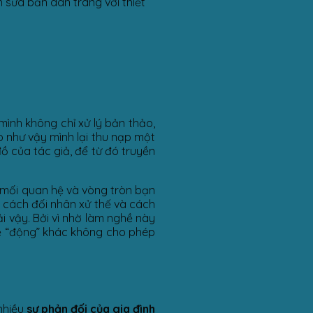
nh sửa bản dàn trang với thiết
mình không chỉ xử lý bản thảo,
o như vậy mình lại thu nạp một
đồ của tác giả, để từ đó truyền
 mối quan hệ và vòng tròn bạn
ề cách đối nhân xử thế và cách
i vậy. Bởi vì nhờ làm nghề này
ề “động” khác không cho phép
 nhiều
sự phản đối của gia đình