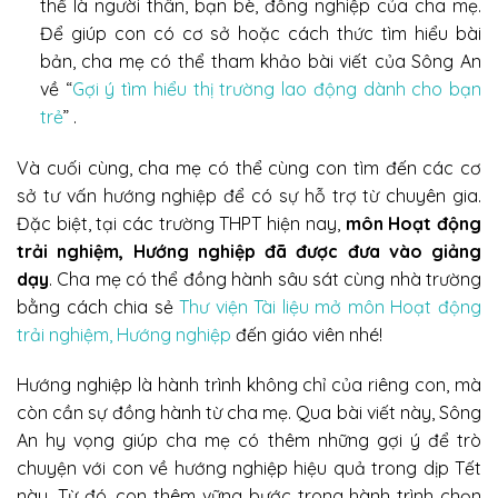
thể là người thân, bạn bè, đồng nghiệp của cha mẹ.
Để giúp con có cơ sở hoặc cách thức tìm hiểu bài
bản, cha mẹ có thể tham khảo bài viết của Sông An
về “
Gợi ý tìm hiểu thị trường lao động dành cho bạn
trẻ
” .
Và cuối cùng, cha mẹ có thể cùng con tìm đến các cơ
sở tư vấn hướng nghiệp để có sự hỗ trợ từ chuyên gia.
Đặc biệt, tại các trường THPT hiện nay,
môn Hoạt động
trải nghiệm, Hướng nghiệp đã được đưa vào giảng
dạy
. Cha mẹ có thể đồng hành sâu sát cùng nhà trường
bằng cách chia sẻ
Thư viện Tài liệu mở môn Hoạt động
trải nghiệm, Hướng nghiệp
đến giáo viên nhé!
Hướng nghiệp là hành trình không chỉ của riêng con, mà
còn cần sự đồng hành từ cha mẹ. Qua bài viết này, Sông
An hy vọng giúp cha mẹ có thêm những gợi ý để trò
chuyện với con về hướng nghiệp hiệu quả trong dịp Tết
này. Từ đó, con thêm vững bước trong hành trình chọn