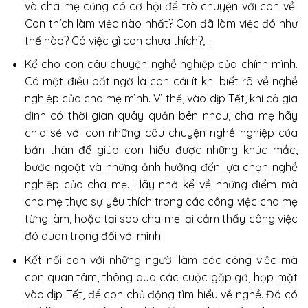
và cha mẹ cũng có cơ hội để trò chuyện với con về:
Con thích làm việc nào nhất? Con đã làm việc đó như
thế nào? Có việc gì con chưa thích?,…
Kể cho con câu chuyện nghề nghiệp của chính mình.
Có một điều bất ngờ là con cái ít khi biết rõ về nghề
nghiệp của cha mẹ mình. Vì thế, vào dịp Tết, khi cả gia
đình có thời gian quây quần bên nhau, cha mẹ hãy
chia sẻ với con những câu chuyện nghề nghiệp của
bản thân để giúp con hiểu được những khúc mắc,
bước ngoặt và những ảnh hưởng đến lựa chọn nghề
nghiệp của cha mẹ. Hãy nhớ kể về những điểm mà
cha mẹ thực sự yêu thích trong các công việc cha mẹ
từng làm, hoặc tại sao cha mẹ lại cảm thấy công việc
đó quan trọng đối với mình.
Kết nối con với những người làm các công việc mà
con quan tâm, thông qua các cuộc gặp gỡ, họp mặt
vào dịp Tết, để con chủ động tìm hiểu về nghề. Đó có