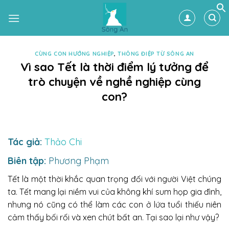
Skip
to
content
CÙNG CON HƯỚNG NGHIỆP
,
THÔNG ĐIỆP TỪ SÔNG AN
Vì sao Tết là thời điểm lý tưởng để
trò chuyện về nghề nghiệp cùng
con?
Tác giả:
Thảo Chi
Biên tập:
Phương Phạm
Tết là một thời khắc quan trọng đối với người Việt chúng
ta. Tết mang lại niềm vui của không khí sum họp gia đình,
nhưng nó cũng có thể làm các con ở lứa tuổi thiếu niên
cảm thấy bối rối và xen chút bất an. Tại sao lại như vậy?