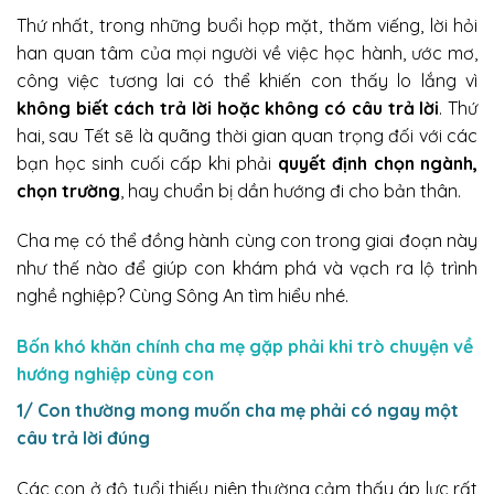
Thứ nhất, trong những buổi họp mặt, thăm viếng, lời hỏi
han quan tâm của mọi người về việc học hành, ước mơ,
công việc tương lai có thể khiến con thấy lo lắng vì
không biết cách trả lời hoặc không có câu trả lời
. Thứ
hai, sau Tết sẽ là quãng thời gian quan trọng đối với các
bạn học sinh cuối cấp khi phải
quyết định chọn ngành,
chọn trường
, hay chuẩn bị dần hướng đi cho bản thân.
Cha mẹ có thể đồng hành cùng con trong giai đoạn này
như thế nào để giúp con khám phá và vạch ra lộ trình
nghề nghiệp? Cùng Sông An tìm hiểu nhé.
Bốn khó khăn chính cha mẹ gặp phải khi trò chuyện về
hướng nghiệp cùng con
1/ Con thường mong muốn cha mẹ phải có ngay một
câu trả lời đúng
Các con ở độ tuổi thiếu niên thường cảm thấy áp lực rất