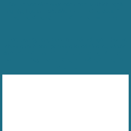
Sau khi xác định được các nhóm sở thích nghề
nghiệp, học sinh bắt đầu
khoanh vùng
được
lĩnh
vực nghề nghiệp có thể phù hợp với mình
.
Từ đó, bạn ấy từng bước tìm hiểu về ngành học và
chương trình đào tạo tương lai để rồi quay về xác
định
các môn học mình nên chọn trong hành trình
học THPT
hay
chọn trường cao đẳng/trung cấp
tương ứng.