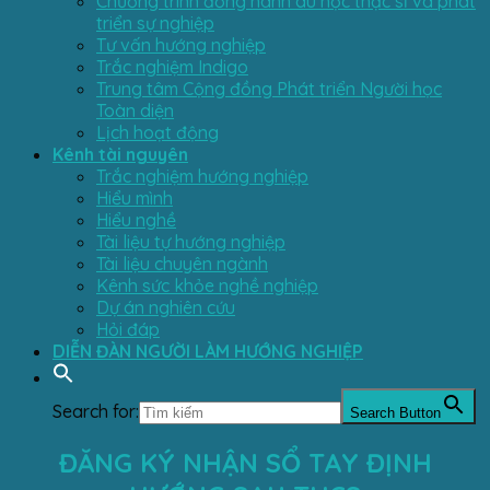
Chương trình đồng hành du học thạc sĩ và phát
triển sự nghiệp
Tư vấn hướng nghiệp
Trắc nghiệm Indigo
Trung tâm Cộng đồng Phát triển Người học
Toàn diện
Lịch hoạt động
Kênh tài nguyên
Trắc nghiệm hướng nghiệp
Hiểu mình
Hiểu nghề
Tài liệu tự hướng nghiệp
Tài liệu chuyên ngành
Kênh sức khỏe nghề nghiệp
Dự án nghiên cứu
Hỏi đáp
DIỄN ĐÀN NGƯỜI LÀM HƯỚNG NGHIỆP
Search for:
Search Button
ĐĂNG KÝ NHẬN SỔ TAY ĐỊNH