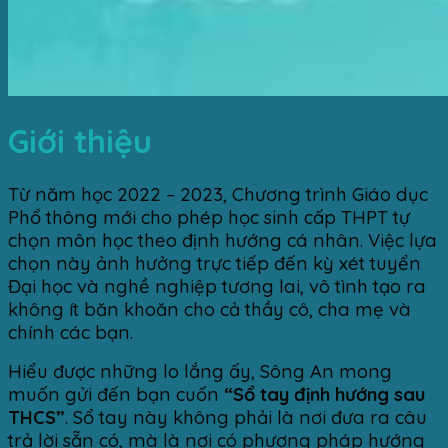
Giới thiệu
Từ năm học 2022 – 2023, Chương trình Giáo dục
Phổ thông mới cho phép học sinh cấp THPT tự
chọn môn học theo định hướng cá nhân. Việc lựa
chọn này ảnh hưởng trực tiếp đến kỳ xét tuyển
Đại học và nghề nghiệp tương lai, vô tình tạo ra
không ít băn khoăn cho cả thầy cô, cha mẹ và
chính các bạn.
Hiểu được những lo lắng ấy, Sông An mong
muốn gửi đến bạn cuốn
“Sổ tay định hướng sau
THCS”
. Sổ tay này không phải là nơi đưa ra câu
trả lời sẵn có, mà là nơi có phương pháp hướng