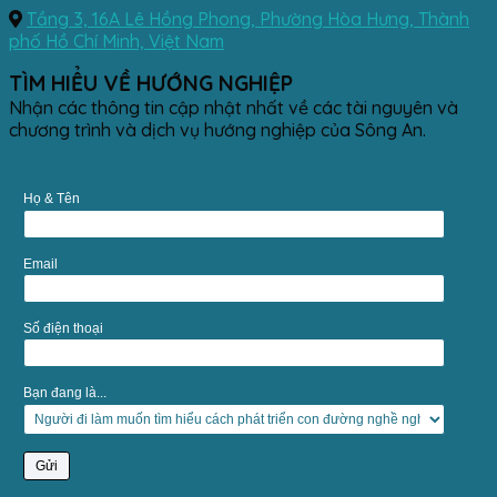
Tầng 3, 16A Lê Hồng Phong, Phường Hòa Hưng, Thành
phố Hồ Chí Minh, Việt Nam
TÌM HIỂU VỀ HƯỚNG NGHIỆP
Nhận các thông tin cập nhật nhất về các tài nguyên và
chương trình và dịch vụ hướng nghiệp của Sông An.
Họ & Tên
Email
Số điện thoại
Bạn đang là...