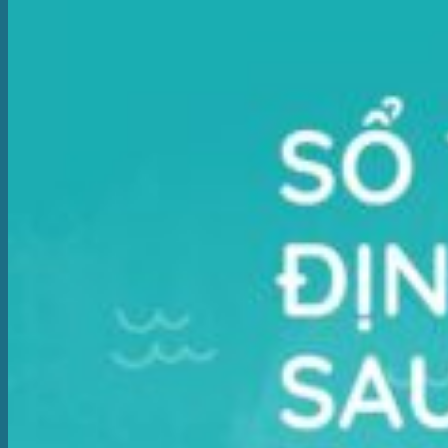
Cha mẹ
Chương trình đồng hành du học thạc sĩ và phát triển
sự nghiệp
Tư vấn hướng nghiệp
Trắc nghiệm Indigo
Trung tâm Cộng đồng Phát triển Người học Toàn
diện
Lịch hoạt động
Kênh tài nguyên
Trắc nghiệm hướng nghiệp
Hiểu mình
Hiểu nghề
Tài liệu tự hướng nghiệp
Tài liệu chuyên ngành
Kênh sức khỏe nghề nghiệp
Dự án nghiên cứu
Hỏi đáp
DIỄN ĐÀN NGƯỜI LÀM HƯỚNG NGHIỆP
Search for:
Search Button