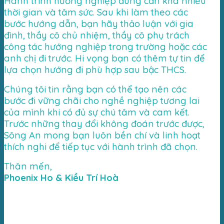
Hành trình hướng nghiệp đúng cần khá nhiều
thời gian và tâm sức. Sau khi làm theo các
bước hướng dẫn, bạn hãy thảo luận với gia
đình, thầy cô chủ nhiệm, thầy cô phụ trách
công tác hướng nghiệp trong trường hoặc các
anh chị đi trước. Hi vọng bạn có thêm tự tin để
lựa chọn hướng đi phù hợp sau bậc THCS.
Chúng tôi tin rằng bạn có thể tạo nên các
bước đi vững chãi cho nghề nghiệp tương lai
của mình khi có đủ sự chú tâm và cam kết.
Trước những thay đổi không đoán trước được,
Sông An mong bạn luôn bền chí và linh hoạt
thích nghi để tiếp tục với hành trình đã chọn.
Thân mến,
Phoenix Ho & Kiều Trí Hoà
Trong năm học 2022-2023 sắp tới,
chương trình Giáo dục Phổ thông 2018 sẽ
được triển khai cho học sinh tốt nghiệp