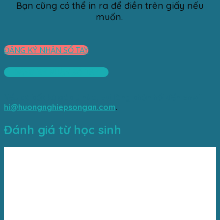
Bạn cũng có thể in ra để điền trên giấy nếu
muốn.
ĐĂNG KÝ NHẬN SỔ TAY
ĐĂNG KÝ NHẬN SỔ TAY
Nếu có bất kỳ góp ý nào, vui lòng phản hồi đến email
hi@huongnghiepsongan.com
.
Đánh giá từ học sinh