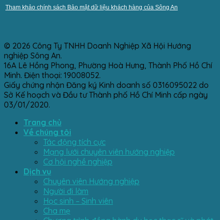
Tham khảo chính sách Bảo mật dữ liệu khách hàng của Sông An
© 2026 Công Ty TNHH Doanh Nghiệp Xã Hội Hướng
nghiệp Sông An.
16A Lê Hồng Phong, Phường Hoà Hưng, Thành Phố Hồ Chí
Minh. Điện thoại: 19008052.
Giấy chứng nhận Đăng ký Kinh doanh số 0316095022 do
Sở Kế hoạch và Đầu tư Thành phố Hồ Chí Minh cấp ngày
03/01/2020.
Trang chủ
Về chúng tôi
Tác động tích cực
Mạng lưới chuyên viên hướng nghiệp
Cơ hội nghề nghiệp
Dịch vụ
Chuyên viên Hướng nghiệp
Người đi làm
Học sinh – Sinh viên
Cha mẹ