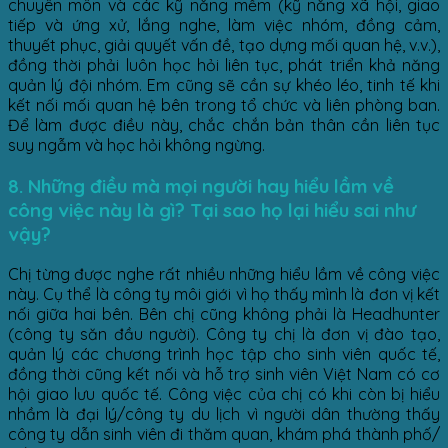
chuyên môn và các kỹ năng mềm (kỹ năng xã hội, giao
tiếp và ứng xử, lắng nghe, làm việc nhóm, đồng cảm,
thuyết phục, giải quyết vấn đề, tạo dựng mối quan hệ, v.v.),
đồng thời phải luôn học hỏi liên tục, phát triển khả năng
quản lý đội nhóm. Em cũng sẽ cần sự khéo léo, tinh tế khi
kết nối mối quan hệ bên trong tổ chức và liên phòng ban.
Để làm được điều này, chắc chắn bản thân cần liên tục
suy ngẫm và học hỏi không ngừng.
8. Những điều mà mọi người hay hiểu lầm về
công việc này là gì? Tại sao họ lại hiểu sai như
vậy?
Chị từng được nghe rất nhiều những hiểu lầm về công việc
này. Cụ thể là công ty môi giới vì họ thấy mình là đơn vị kết
nối giữa hai bên. Bên chị cũng không phải là Headhunter
(công ty săn đầu người). Công ty chị là đơn vị đào tạo,
quản lý các chương trình học tập cho sinh viên quốc tế,
đồng thời cũng kết nối và hỗ trợ sinh viên Việt Nam có cơ
hội giao lưu quốc tế. Công việc của chị có khi còn bị hiểu
nhầm là đại lý/công ty du lịch vì người dân thường thấy
công ty dẫn sinh viên đi thăm quan, khám phá thành phố/