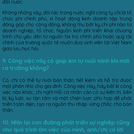
đất nước.
Không những vậy, đối tác trong nước nghĩ công ty chị là tổ
chức phi chính phủ, vì hoạt động kinh doanh tập trung
đóng góp cho cộng đồng, không thu bất kỳ chi phí nào từ
doanh nghiệp, tổ chức. Nguồn kinh phí triển khai chương
trình chủ yếu đến từ nguồn tài trợ chính phủ hoặc quỹ tài
chính của trường quốc tế muốn đưa sinh viên tới Việt Nam
giao lưu, học hỏi.
9. Công việc này có giúp em tự nuôi mình khi mới
ra trường không?
Có, chị có thể tự nuôi bản thân, tiết kiệm và hỗ trợ được
một phần nhỏ cho gia đình. Công việc này, hay bất kì công
việc nào khác, chị nghĩ mỗi cá nhân cần có sự kiên trì, bền
bỉ, kỷ luật, sự tận tâm và một chiến lược phù hợp để phát
triển toàn diện, tạo ra nguồn thu nhập vững chắc cho bản
thân.
10. Nhìn lại con đường phát triển sự nghiệp cũng
như quá trình tìm việc của mình, anh/chị có lời