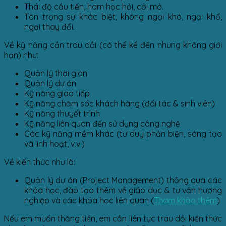
Thái độ cầu tiến, ham học hỏi, cởi mở.
Tôn trọng sự khác biệt, không ngại khó, ngại khổ,
ngại thay đổi.
Về kỹ năng cần trau dồi (có thể kể đến nhưng không giới
hạn) như:
Quản lý thời gian
Quản lý dự án
Kỹ năng giao tiếp
Kỹ năng chăm sóc khách hàng (đối tác & sinh viên)
Kỹ năng thuyết trình
Kỹ năng liên quan đến sử dụng công nghệ
Các kỹ năng mềm khác (tư duy phản biện, sáng tạo
và linh hoạt, v.v.)
Về kiến thức như là:
Quản lý dự án (Project Management) thông qua các
khóa học, đào tạo thêm về giáo dục & tư vấn hướng
nghiệp và các khóa học liên quan (
Tham khảo thêm
)
Nếu em muốn thăng tiến, em cần liên tục trau dồi kiến thức