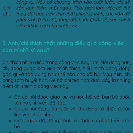
công ty. Nếu có chương trình vào cuối tuần, chị sẽ
Ghi
cần làm thêm một ngày. Thời gian làm việc có thể
chú
thay đổi dựa trên tính chất chương trình, các vấn đề
phát sinh (nếu có), thay đổi Luật Quốc tế, các chính
sách khác của nhà nước, v.v.
5. Anh/chị thích nhất những điều gì ở công việc
của mình? Vì sao?
Chị thích nhiều điều trong công việc này lắm. Nói đúng hơn,
chị đang được làm việc mình thích, hiểu mình đang đóng
góp gì và tác động như thế nào cho xã hội. Vậy nên, chị
càng tâm huyết hơn. Để nói chi tiết hơn, dưới đây là những
điểm chị thích ở công việc này:
Có cơ hội được giao lưu và học hỏi với bạn bè quốc
tế như sinh viên, đối tác.
Có cơ hội được làm việc với đa dạng tổ chức ở các
lĩnh vực khác nhau.
Được giúp đỡ, đồng hành và thấy sự phát triển của
họ.
Công việc luôn có tính mới mỗi ngày: Chị gặp gỡ