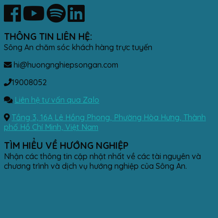
THÔNG TIN LIÊN HỆ:
Sông An chăm sóc khách hàng trực tuyến
hi@huongnghiepsongan.com
19008052
Liên hệ tư vấn qua Zalo
Tầng 3, 16A Lê Hồng Phong, Phường Hòa Hưng, Thành
phố Hồ Chí Minh, Việt Nam
TÌM HIỂU VỀ HƯỚNG NGHIỆP
Nhận các thông tin cập nhật nhất về các tài nguyên và
chương trình và dịch vụ hướng nghiệp của Sông An.