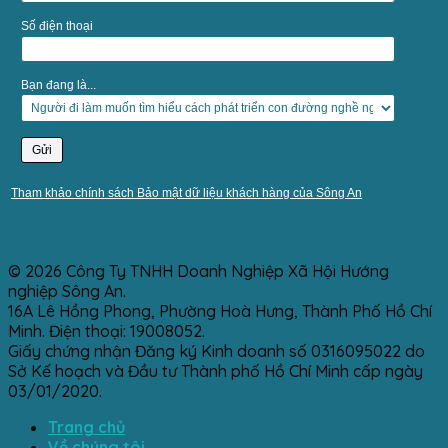
Số điện thoại
Bạn đang là...
Tham khảo chính sách Bảo mật dữ liệu khách hàng của Sông An
© 2026 Công Ty TNHH Doanh Nghiệp Xã Hội Hướng
nghiệp Sông An.
16A Lê Hồng Phong, Phường Hoà Hưng, Thành Phố Hồ Chí
Minh. Điện thoại: 19008052.
Giấy chứng nhận Đăng ký Kinh doanh số 0316095022 do
Sở Kế hoạch và Đầu tư Thành phố Hồ Chí Minh cấp ngày
03/01/2020.
Trang chủ
Về chúng tôi