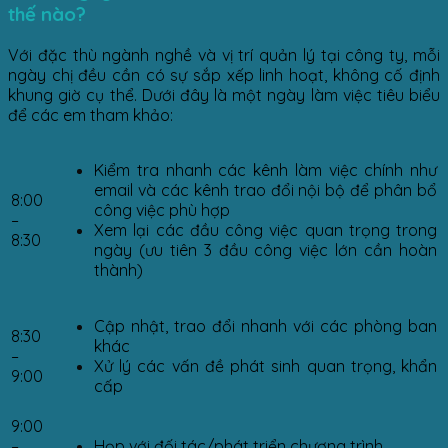
thế nào?
Với đặc thù ngành nghề và vị trí quản lý tại công ty, mỗi
ngày chị đều cần có sự sắp xếp linh hoạt, không cố định
khung giờ cụ thể. Dưới đây là một ngày làm việc tiêu biểu
để các em tham khảo:
Kiểm tra nhanh các kênh làm việc chính như
email và các kênh trao đổi nội bộ để phân bổ
8:00
công việc phù hợp
–
Xem lại các đầu công việc quan trọng trong
8:30
ngày (ưu tiên 3 đầu công việc lớn cần hoàn
thành)
Cập nhật, trao đổi nhanh với các phòng ban
8:30
khác
–
Xử lý các vấn đề phát sinh quan trọng, khẩn
9:00
cấp
9:00
–
Họp với đối tác/phát triển chương trình