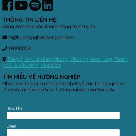
THÔNG TIN LIÊN HỆ:
Sông An chăm sóc khách hàng trực tuyến
hi@huongnghiepsongan.com
19008052
Tầng 3, 16A Lê Hồng Phong, Phường Hòa Hưng, Thành
phố Hồ Chí Minh, Việt Nam
TÌM HIỂU VỀ HƯỚNG NGHIỆP
Nhận các thông tin cập nhật nhất về các tài nguyên và
chương trình và dịch vụ hướng nghiệp của Sông An.
Họ & Tên
Email