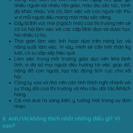
nhiều người với nhiều tôn giáo, màu da, sắc tộc, trình
độ khác nhau. Với chị, làm việc với con người rất thú
vị vì mỗi người đều mang một màu sắc riêng.
Đây là lĩnh vực mới (ngách mới) của thị trường nên sẽ
có cơ hội làm việc với các cấp lãnh đạo và được học
hỏi nhiều từ họ.
Thời gian làm việc linh hoạt dựa trên năng lực và
năng suất làm việc. Vì vậy, mình sẽ cần tinh thần kỷ
luật, có sự sắp xếp hiệu quả.
Làm việc trong môi trường giáo dục nên khá lành
tính, vì đa số mọi người đều hướng tới việc giúp đỡ,
nâng đỡ con người, tạo tác động tích cực cho xã
hội.
Công ty vừa và nhỏ nên cần tính thích nghi nhanh với
sự thay đổi của thị trường và nhu cầu đối tác/khách
hàng.
Cởi mở đưa ra sáng kiến, ý tưởng mới trong sự đón
nhận.
6. Anh/chị không thích nhất những điều gì? Vì
sao?