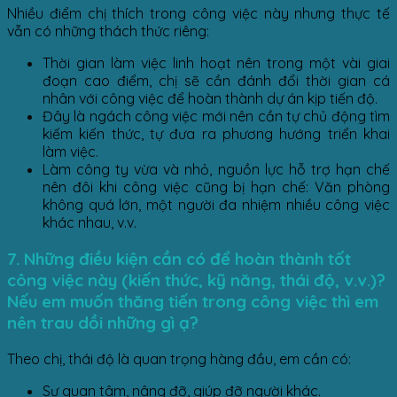
Nhiều điểm chị thích trong công việc này nhưng thực tế
vẫn có những thách thức riêng:
Thời gian làm việc linh hoạt nên trong một vài giai
đoạn cao điểm, chị sẽ cần đánh đổi thời gian cá
nhân với công việc để hoàn thành dự án kịp tiến độ.
Đây là ngách công việc mới nên cần tự chủ động tìm
kiếm kiến thức, tự đưa ra phương hướng triển khai
làm việc.
Làm công ty vừa và nhỏ, nguồn lực hỗ trợ hạn chế
nên đôi khi công việc cũng bị hạn chế: Văn phòng
không quá lớn, một người đa nhiệm nhiều công việc
khác nhau, v.v.
7. Những điều kiện cần có để hoàn thành tốt
công việc này (kiến thức, kỹ năng, thái độ, v.v.)?
Nếu em muốn thăng tiến trong công việc thì em
nên trau dồi những gì ạ?
Theo chị, thái độ là quan trọng hàng đầu, em cần có:
Sự quan tâm, nâng đỡ, giúp đỡ người khác.