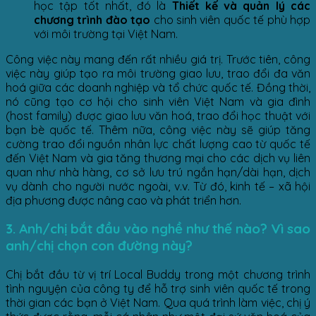
học tập tốt nhất, đó là
Thiết kế và quản lý các
chương trình đào tạo
cho sinh viên quốc tế phù hợp
với môi trường tại Việt Nam.
Công việc này mang đến rất nhiều giá trị. Trước tiên, công
việc này giúp tạo ra môi trường giao lưu, trao đổi đa văn
hoá giữa các doanh nghiệp và tổ chức quốc tế. Đồng thời,
nó cũng tạo cơ hội cho sinh viên Việt Nam và gia đình
(host family) được giao lưu văn hoá, trao đổi học thuật với
bạn bè quốc tế. Thêm nữa, công việc này sẽ giúp tăng
cường trao đổi nguồn nhân lực chất lượng cao từ quốc tế
đến Việt Nam và gia tăng thương mại cho các dịch vụ liên
quan như nhà hàng, cơ sở lưu trú ngắn hạn/dài hạn, dịch
vụ dành cho người nước ngoài, v.v. Từ đó, kinh tế – xã hội
địa phương được nâng cao và phát triển hơn.
3. Anh/chị bắt đầu vào nghề như thế nào? Vì sao
anh/chị chọn con đường này?
Chị bắt đầu từ vị trí Local Buddy trong một chương trình
tình nguyện của công ty để hỗ trợ sinh viên quốc tế trong
thời gian các bạn ở Việt Nam. Qua quá trình làm việc, chị ý