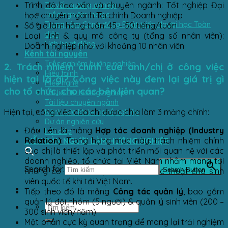
Tư vấn hướng nghiệp
Trình độ học vấn và chuyên ngành: Tốt nghiệp Đại
Trắc nghiệm Indigo
học chuyên ngành Tài chính Doanh nghiệp
Trung tâm Cộng đồng Phát triển Người học Toàn
Số giờ làm hằng tuần: 45 – 50 tiếng/tuần
diện
Loại hình & quy mô công ty (tổng số nhân viên):
Lịch hoạt động
Doanh nghiệp nhỏ với khoảng 10 nhân viên
Kênh tài nguyên
Trắc nghiệm hướng nghiệp
2. Trách nhiệm chính của anh/chị ở công việc
Hiểu mình
hiện tại là gì? Công việc này đem lại giá trị gì
Hiểu nghề
cho tổ chức, cho các bên liên quan?
Tài liệu tự hướng nghiệp
Tài liệu chuyên ngành
Hiện tại, công việc của chị được chia làm 3 mảng chính:
Kênh sức khỏe nghề nghiệp
Dự án nghiên cứu
Đầu tiên là mảng
Hợp tác doanh nghiệp (Industry
Hỏi đáp
Relation)
: Trong hạng mục này, trách nhiệm chính
DIỄN ĐÀN NGƯỜI LÀM HƯỚNG NGHIỆP
của chị là thiết lập và phát triển mối quan hệ với các
doanh nghiệp, tổ chức tại Việt Nam nhằm mang tới
Search for:
những cơ hội làm việc, trao đổi học thuật cho sinh
Search Button
viên quốc tế khi tới Việt Nam.
Tiếp theo đó là mảng
Công tác quản lý
, bao gồm
quản lý đội nhóm (5 người) & quản lý sinh viên (200 –
300 sinh viên/năm).
Một phần cực kỳ quan trọng để mang lại trải nghiệm