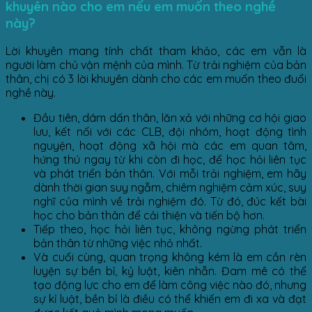
khuyên nào cho em nếu em muốn theo nghề
này?
Lời khuyên mang tính chất tham khảo, các em vẫn là
người làm chủ vận mệnh của mình. Từ trải nghiệm của bản
thân, chị có 3 lời khuyên dành cho các em muốn theo đuổi
nghề này.
Đầu tiên, dám dấn thân, lăn xả với những cơ hội giao
lưu, kết nối với các CLB, đội nhóm, hoạt động tình
nguyện, hoạt động xã hội mà các em quan tâm,
hứng thú ngay từ khi còn đi học, để học hỏi liên tục
và phát triển bản thân. Với mỗi trải nghiệm, em hãy
dành thời gian suy ngẫm, chiêm nghiệm cảm xúc, suy
nghĩ của mình về trải nghiệm đó. Từ đó, đúc kết bài
học cho bản thân để cải thiện và tiến bộ hơn.
Tiếp theo, học hỏi liên tục, không ngừng phát triển
bản thân từ những việc nhỏ nhất.
Và cuối cùng, quan trọng không kém là em cần rèn
luyện sự bền bỉ, kỷ luật, kiên nhẫn. Đam mê có thể
tạo động lực cho em để làm công việc nào đó, nhưng
sự kỉ luật, bền bỉ là điều có thể khiến em đi xa và đạt