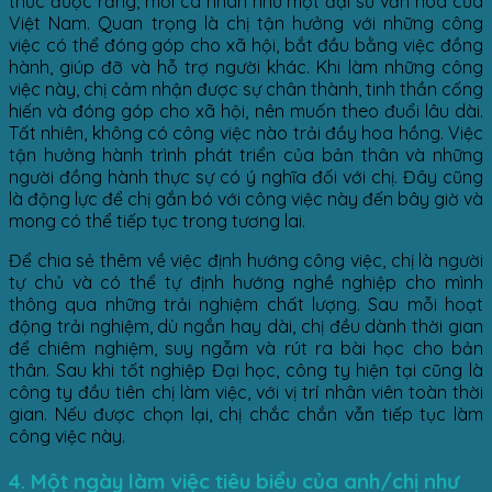
thức được rằng, mỗi cá nhân như một đại sứ văn hoá của
Việt Nam. Quan trọng là chị tận hưởng với những công
việc có thể đóng góp cho xã hội, bắt đầu bằng việc đồng
hành, giúp đỡ và hỗ trợ người khác. Khi làm những công
việc này, chị cảm nhận được sự chân thành, tinh thần cống
hiến và đóng góp cho xã hội, nên muốn theo đuổi lâu dài.
Tất nhiên, không có công việc nào trải đầy hoa hồng. Việc
tận hưởng hành trình phát triển của bản thân và những
người đồng hành thực sự có ý nghĩa đối với chị. Đây cũng
là động lực để chị gắn bó với công việc này đến bây giờ và
mong có thể tiếp tục trong tương lai.
Để chia sẻ thêm về việc định hướng công việc, chị là người
tự chủ và có thể tự định hướng nghề nghiệp cho mình
thông qua những trải nghiệm chất lượng. Sau mỗi hoạt
động trải nghiệm, dù ngắn hay dài, chị đều dành thời gian
để chiêm nghiệm, suy ngẫm và rút ra bài học cho bản
thân. Sau khi tốt nghiệp Đại học, công ty hiện tại cũng là
công ty đầu tiên chị làm việc, với vị trí nhân viên toàn thời
gian. Nếu được chọn lại, chị chắc chắn vẫn tiếp tục làm
công việc này.
4. Một ngày làm việc tiêu biểu của anh/chị như