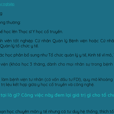
sự nghiệp
ng
hông thường:
 học lên Thạc sĩ Y học cổ truyền.
nh viên tốt nghiệp Cử nhân Quản lý Bệnh viện hoặc Cử nh
uản lý tổ chức y tế.
 học phần bổ sung như Tổ chức quản lý y tế, Kinh tế vĩ mô, T
iện (khóa học 3 tháng, dành cho mọi nhân sự trong bệnh v
 làm bệnh viện tư nhân (có vốn đầu tư FDI), quy mô khoảng 3
ị liệu kết hợp giữa y học cổ truyền và công nghệ.
ại là gì? Công việc này đem lại giá trị gì cho tổ ch
ạn học chuyên môn y tế nhưng có tư duy hệ thống, thích tổ