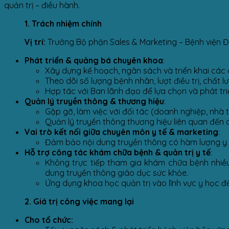
quản trị – điều hành.
1. Trách nhiệm chính
Vị trí:
Trưởng Bộ phận Sales & Marketing – Bệnh viện 
Phát triển & quảng bá chuyên khoa
:
Xây dựng kế hoạch, ngân sách và triển khai các 
Theo dõi số lượng bệnh nhân, lượt điều trị, chất l
Hợp tác với Ban lãnh đạo để lựa chọn và phát t
Quản lý truyền thông & thương hiệu
:
Gặp gỡ, làm việc với đối tác (doanh nghiệp, nhà 
Quản lý truyền thông thương hiệu liên quan đến
Vai trò kết nối giữa chuyên môn y tế & marketing
:
Đảm bảo nội dung truyền thông có hàm lượng y tế
Hỗ trợ công tác khám chữa bệnh & quản trị y tế
:
Không trực tiếp tham gia khám chữa bệnh nhiều 
dung truyền thông giáo dục sức khỏe.
Ứng dụng khoa học quản trị vào lĩnh vực y học đ
2. Giá trị công việc mang lại
Cho tổ chức: