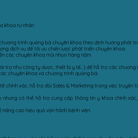
Đa khoa tư nhân
chương trình quảng bá chuyên khoa theo định hướng phát tri
ượng dịch vụ để tối ưu chiến lược phát triển chuyên khoa.
riển các chuyên khoa mũi nhọn hàng năm.
tài trợ như công ty dược, thiết bị y tế…) để hỗ trợ các chươn
 các chuyên khoa và chương trình quảng bá.
 chính xác, hỗ trợ đội Sales & Marketing trong việc truyền t
nhưng có thể hỗ trợ cung cấp thông tin y khoa chính xác, 
ể nâng cao hiệu quả vận hành bệnh viện.