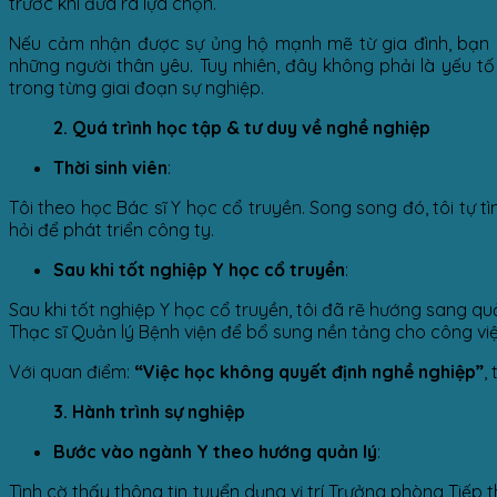
trước khi đưa ra lựa chọn.
Nếu cảm nhận được sự ủng hộ mạnh mẽ từ gia đình, bạn c
những người thân yêu. Tuy nhiên, đây không phải là yếu t
trong từng giai đoạn sự nghiệp.
2. Quá trình học tập & tư duy về nghề nghiệp
Thời sinh viên
:
Tôi theo học Bác sĩ Y học cổ truyền. Song song đó, tôi tự
hỏi để phát triển công ty.
Sau khi tốt nghiệp Y học cổ truyền
:
Sau khi tốt nghiệp Y học cổ truyền, tôi đã rẽ hướng sang quả
Thạc sĩ Quản lý Bệnh viện để bổ sung nền tảng cho công vi
Với quan điểm:
“Việc học không quyết định nghề nghiệp”
,
3. Hành trình sự nghiệp
Bước vào ngành Y theo hướng quản lý
:
Tình cờ thấy thông tin tuyển dụng vị trí Trưởng phòng Tiếp