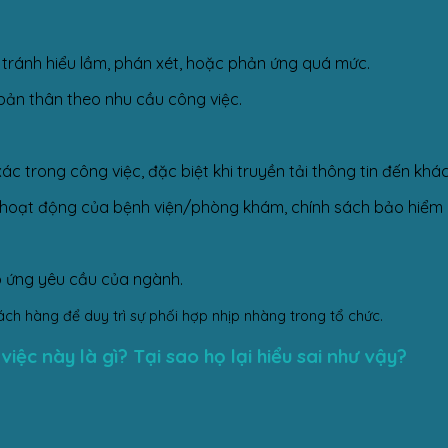
, tránh hiểu lầm, phán xét, hoặc phản ứng quá mức.
n bản thân theo nhu cầu công việc.
xác trong công việc, đặc biệt khi truyền tải thông tin đến khá
 hoạt động của bệnh viện/phòng khám, chính sách bảo hiểm y 
áp ứng yêu cầu của ngành.
ách hàng để duy trì sự phối hợp nhịp nhàng trong tổ chức.
iệc này là gì? Tại sao họ lại hiểu sai như vậy?