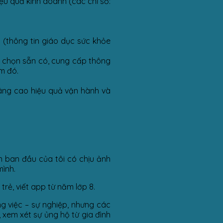
ệu quả kinh doanh (các chỉ số:
 (thông tin giáo dục sức khỏe
ựa chọn sẵn có, cung cấp thông
ểm đó.
nâng cao hiệu quả vận hành và
n ban đầu của tôi có chịu ảnh
mình.
trẻ, viết app từ năm lớp 8.
g việc – sự nghiệp, nhưng các
xem xét sự ủng hộ từ gia đình