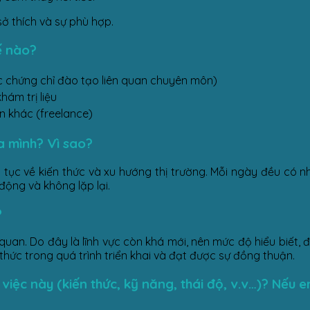
ở thích và sự phù hợp.
ế nào?
c chứng chỉ đào tạo liên quan chuyên môn)
ám trị liệu
 khác (freelance)
ủa mình? Vì sao?
ên tục về kiến thức và xu hướng thị trường. Mỗi ngày đều có 
 động và không lặp lại.
?
quan. Do đây là lĩnh vực còn khá mới, nên mức độ hiểu biết, 
thức trong quá trình triển khai và đạt được sự đồng thuận.
việc này (kiến thức, kỹ năng, thái độ, v.v…)? Nếu 