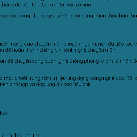
thống để tiếp tục đảm nhiệm vai trò này.
 gò bó trong khung giờ cố định, và cũng nhận thấy bản thâ
ng muốn nâng cao chuyên môn chuyên ngành, nên đã tiếp tục 
 viện để hoàn thành chứng chỉ hành nghề chuyên môn.
 nhân để chuyển sang quản lý hệ thống phòng khám tư nhân. S
 một chuỗi trung tâm trị liệu ứng dụng công nghệ cao. Tôi đ
iển phù hợp và đáp ứng đủ các tiêu chí:
thân
 cảm thấy hối tiếc.