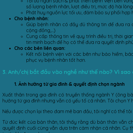
Tối ưu ngân sách & phát triển bệnh viện bền vữn
số lượng bệnh nhân, lượt điều trị, mức độ hài lòng 
Phát huy nguồn lực tối ưu, đảm bảo sự phối hợp 
Cho bệnh nhân:
Giúp bệnh nhân có đầy đủ thông tin để đưa ra q
cộng đồng,…)
Cung cấp thông tin về quy trình điều trị, thời g
tin minh bạch để họ có thể đưa ra quyết định phù 
Cho các bên liên quan:
Kết nối bệnh viện với các bên như bảo hiểm, bá
phục vụ bệnh nhân tốt hơn.
3. Anh/chị bắt đầu vào nghề như thế nào? Vì sao
1. Ảnh hưởng từ gia đình & quyết định chọn ngành
Xuất thân trong gia đình có truyền thống ngành Y (ông bà 
hưởng từ gia đình nhưng vẫn có yếu tố cá nhân. Tôi chọn Y h
Nếu được chọn lại theo đam mê ban đầu, tôi nghĩ có thể tôi 
Từ đúc kết của bản thân, tôi thấy rằng dù bản thân vẫn ch
quyết định cuối cùng vẫn dựa trên cảm nhận cá nhân. Cụ th