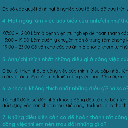
Đa số các quyết định nghề nghiệp của tôi đều đã dựa trên s
4. Một ngày làm việc tiêu biểu của anh/chị như th
07:00 – 12:00
Làm ở bệnh viện (tu nghiệp để hoàn thành cá
13:00 – 19:00
Làm quản lý chuyên môn ở trung tâm phòng kh
19:00 – 23:00
Cố vấn cho các dự án mở phòng khám tư nhân
5. Anh/chị
thích nhất những điều gì ở công việc c
Điều tôi thích nhất ở công việc của mình là sự cập nhật li
mới và cách tiếp cận mới, khiến công việc luôn đổi mới, sinh
6. Anh/chị không
thích nhất những điều gì? Vì sao
Tôi nghĩ đó là sự đón nhận không đồng đều từ các bên liên 
đối tượng vẫn còn khác nhau. Điều này đôi khi tạo ra thách 
7. Những điều kiện cần có để hoàn thành tốt công 
công việc thì em nên trau dồi những gì ạ?