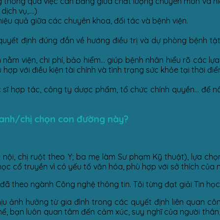
g thông qua việc cân bằng giữa chất lượng chuyên môn và hi
dịch vụ,….)
hiệu quả giữa các chuyên khoa, đối tác và bệnh viện.
uyết định đúng đắn về hướng điều trị và dự phòng bệnh tật
ian nằm viện, chi phí, bảo hiểm… giúp bệnh nhân hiểu rõ các l
hợp với điều kiện tài chính và tình trạng sức khỏe tại thời đi
c sĩ hợp tác, công ty dược phẩm, tổ chức chính quyền… để 
 anh/chị chọn con đường này?
nội, chị ruột theo Y; ba mẹ làm Sư phạm Kỹ thuật), lựa chọ
ọc cổ truyền vì có yếu tố văn hóa, phù hợp với sở thích của 
đã theo ngành Công nghệ thông tin. Tôi từng đạt giải Tin học 
ịu ảnh hưởng từ gia đình trong các quyết định liên quan côn
ể, bạn luôn quan tâm đến cảm xúc, suy nghĩ của người thân, 