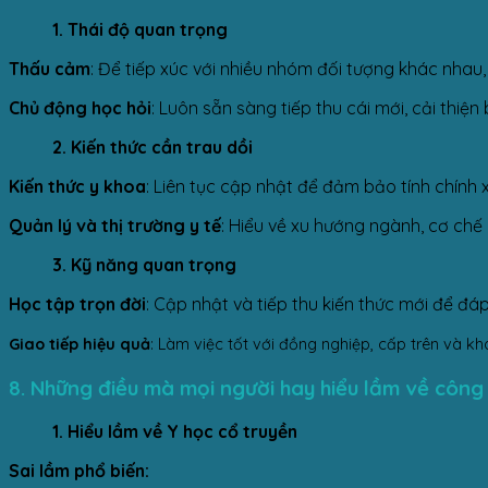
1. Thái độ quan trọng
Thấu cảm
: Để tiếp xúc với nhiều nhóm đối tượng khác nhau
Chủ động học hỏi
: Luôn sẵn sàng tiếp thu cái mới, cải thiệ
2. Kiến thức cần trau dồi
Kiến thức y khoa
: Liên tục cập nhật để đảm bảo tính chính 
Quản lý và thị trường y tế
: Hiểu về xu hướng ngành, cơ chế
3. Kỹ năng quan trọng
Học tập trọn đời
: Cập nhật và tiếp thu kiến thức mới để đ
Giao tiếp hiệu quả
: Làm việc tốt với đồng nghiệp, cấp trên và kh
8. Những điều mà mọi người hay hiểu lầm về công v
1. Hiểu lầm về Y học cổ truyền
Sai lầm phổ biến: