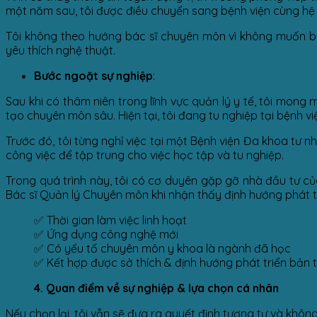
một năm sau, tôi được điều chuyển sang bệnh viện cùng hệ 
Tôi không theo hướng bác sĩ chuyên môn vì không muốn bị
yêu thích nghệ thuật.
Bước ngoặt sự nghiệp
:
Sau khi có thâm niên trong lĩnh vực quản lý y tế, tôi mo
tạo chuyên môn sâu. Hiện tại, tôi đang tu nghiệp tại bệnh
Trước đó, tôi từng nghỉ việc tại một Bệnh viện Đa khoa tư
công việc để tập trung cho việc học tập và tu nghiệp.
Trong quá trình này, tôi có cơ duyên gặp gỡ nhà đầu tư của
Bác sĩ Quản lý Chuyên môn khi nhận thấy định hướng phát tr
✅ Thời gian làm việc linh hoạt
✅ Ứng dụng công nghệ mới
✅ Có yếu tố chuyên môn y khoa là ngành đã học
✅ Kết hợp được sở thích & định hướng phát triển bản 
4. Quan điểm về sự nghiệp & lựa chọn cá nhân
Nếu chọn lại, tôi vẫn sẽ đưa ra quyết định tương tự và không