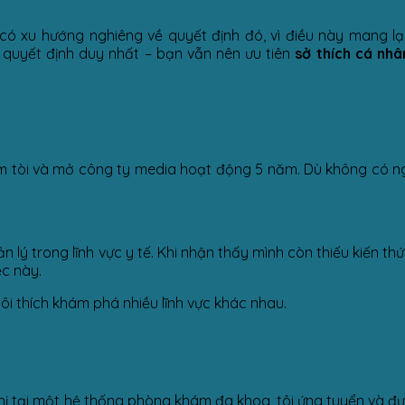
ó xu hướng nghiêng về quyết định đó, vì điều này mang lạ
ố quyết định duy nhất – bạn vẫn nên ưu tiên
sở thích cá nhâ
 tìm tòi và mở công ty media hoạt động 5 năm. Dù không có n
n lý trong lĩnh vực y tế. Khi nhận thấy mình còn thiếu kiến th
ệc này.
 tôi thích khám phá nhiều lĩnh vực khác nhau.
 thị tại một hệ thống phòng khám đa khoa, tôi ứng tuyển và 