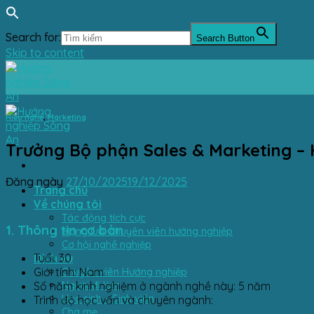
Search for:
Search Button
Skip to content
Hiểu nghề
,
Marketing
Trưởng Bộ phận Sales & Marketing – 
Đăng ngày
27/10/2025
19/12/2025
Trang chủ
Về chúng tôi
Tác động tích cực
1. Thông tin cơ bản
Mạng lưới chuyên viên hướng nghiệp
Cơ hội nghề nghiệp
Dịch vụ
Tuổi: 30
Chuyên viên Hướng nghiệp
Giới tính: Nam
Người đi làm
Số năm kinh nghiệm ở ngành nghề này: 5 năm
Học sinh – Sinh viên
Trình độ học vấn và chuyên ngành:
Cha mẹ