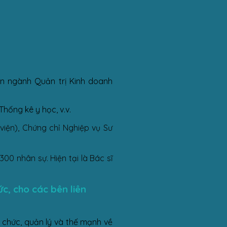
ân ngành Quản trị Kinh doanh
hống kê y học, v.v.
iện), Chứng chỉ Nghiệp vụ Sư
00 nhân sự. Hiện tại là Bác sĩ
ức, cho các bên liên
 chức, quản lý và thế mạnh về