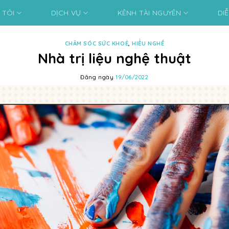
 TÔI
DỊCH VỤ
KÊNH TÀI NGUYÊN
DI
CHĂM SÓC SỨC KHOẺ
,
HIỂU NGHỀ
Nhà trị liệu nghệ thuật
Đăng ngày
19/06/2022