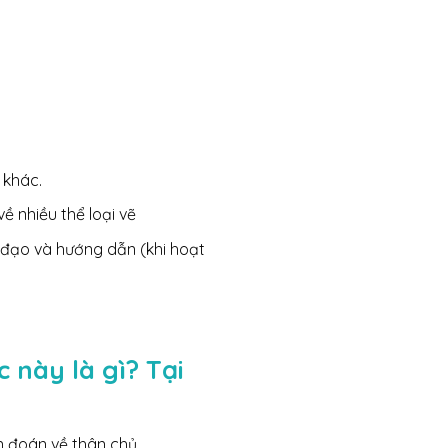
 khác.
ề nhiều thể loại vẽ
h đạo và hướng dẫn (khi hoạt
 này là gì? Tại
ẩn đoán về thân chủ