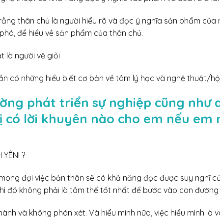
in rằng thân chủ là người hiểu rõ và đọc ý nghĩa sản phẩm của m
 phá, để hiểu về sản phẩm của thân chủ.
t là người vẽ giỏi
 cần có những hiểu biết cơ bản về tâm lý học và nghệ thuật/h
đường phát triển sự nghiệp cũng như 
ị có lời khuyên nào cho em nếu em
 YÊN! ?
 mong đợi việc bản thân sẽ có khả năng đọc được suy nghĩ c
hì đó không phải là tâm thế tốt nhất để bước vào con đường
nh và không phán xét. Và hiểu mình nữa, việc hiểu mình là v