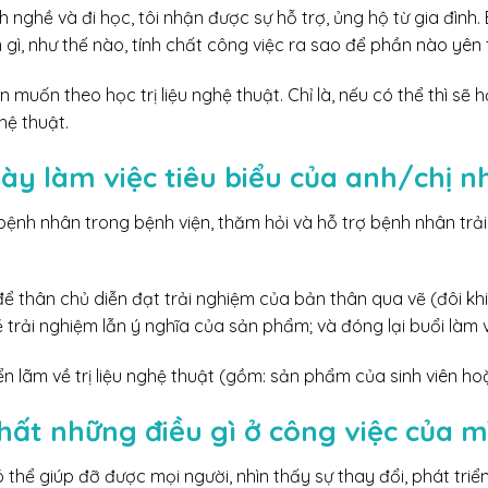
 nghề và đi học, tôi nhận được sự hỗ trợ, ủng hộ từ gia đình. 
àm gì, như thế nào, tính chất công việc ra sao để phần nào y
 muốn theo học trị liệu nghệ thuật. Chỉ là, nếu có thể thì sẽ 
ghệ thuật.
ày làm việc tiêu biểu của anh/chị n
bệnh nhân trong bệnh viện, thăm hỏi và hỗ trợ bệnh nhân trả
ể thân chủ diễn đạt trải nghiệm của bản thân qua vẽ (đôi khi là
 trải nghiệm lẫn ý nghĩa của sản phẩm; và đóng lại buổi làm v
iển lãm về trị liệu nghệ thuật (gồm: sản phẩm của sinh viên h
nhất những điều gì ở công việc của m
ó thể giúp đỡ được mọi người, nhìn thấy sự thay đổi, phát tri