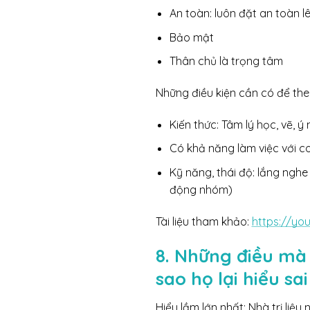
An toàn: luôn đặt an toàn lê
Bảo mật
Thân chủ là trọng tâm
Những điều kiện cần có để the
Kiến thức: Tâm lý học, vẽ, ý
Có khả năng làm việc với co
Kỹ năng, thái độ: lắng nghe
động nhóm)
Tài liệu tham khảo:
https://y
8. Những điều mà 
sao họ lại hiểu sa
Hiểu lầm lớn nhất: Nhà trị li