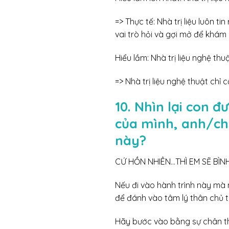
=> Thực tế: Nhà trị liệu luôn t
vai trò hỏi và gợi mở để khám
Hiểu lầm: Nhà trị liệu nghệ thuậ
=> Nhà trị liệu nghệ thuật chỉ
10. Nhìn lại con 
của mình, anh/ch
này?
CỨ HỒN NHIÊN…THÌ EM SẼ BÌNH
Nếu đi vào hành trình này mà
để đánh vào tâm lý thân chủ t
Hãy bước vào bằng sự chân thà