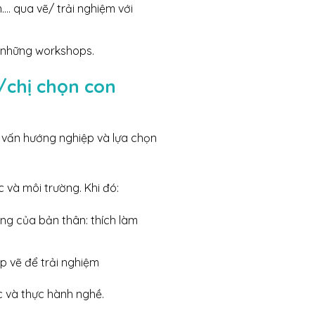
…. qua vẽ/ trải nghiệm với
a những workshops.
/chị chọn con
tư vấn hướng nghiệp và lựa chọn
c và môi trường. Khi đó:
ng của bản thân: thích làm
ớp vẽ để trải nghiệm
c và thực hành nghề.