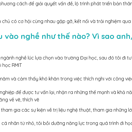
hương cách để giải quyết vấn đề, lộ trình phát triển bản thân
 chủ có cơ hội cùng nhau gặp gỡ, kết nối và trải nghiệm qu
u vào nghề như thế nào? Vì sao anh
ề ngành nghề lúc lựa chọn vào trường Đại học, sau đó tôi đi 
i học RMIT
 2 năm và cảm thấy khó khăn trong việc thích nghi với công việ
nghiệp để được tư vấn lại, nhận ra những thế mạnh và khả nă
ăng về vẽ, thích vẽ
 tham gia các sự kiện về trị liệu nghệ thuật, tham gia những l
 cá nhân từ nhỏ, tôi bồi dưỡng năng lực trong quá trình đi họ