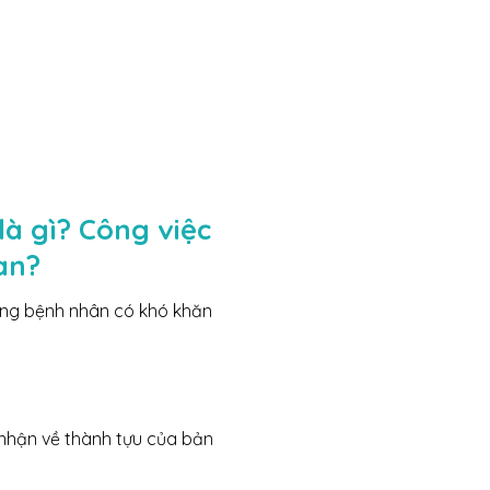
là gì? Công việc
an?
hững bệnh nhân có khó khăn
i nhận về thành tựu của bản