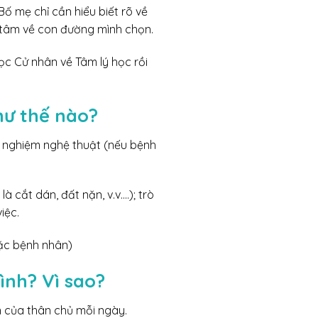
Bố mẹ chỉ cần hiểu biết rõ về
ên tâm về con đường mình chọn.
học Cử nhân về Tâm lý học rồi
hư thế nào?
i nghiệm nghệ thuật (nếu bệnh
 cắt dán, đất nặn, v.v.…); trò
iệc.
oặc bệnh nhân)
ình? Vì sao?
ển của thân chủ mỗi ngày.