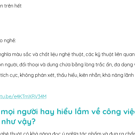
n trên hết
o nghề:
 nghĩa màu sắc và chất liệu nghệ thuật, các kỹ thuật liên quan
n người, đối thoại và dung chứa bằng lòng trắc ẩn, đa dạng v
 tích cực, không phán xét, thấu hiểu, kiên nhẫn; khả năng lãn
outu.be/e4KTmXRV34M
mọi người hay hiểu lầm về công việc
i như vậy?
ệu nghệ thuật có khả năng đọc ý nghĩa tác phẩm và đưa ra ch