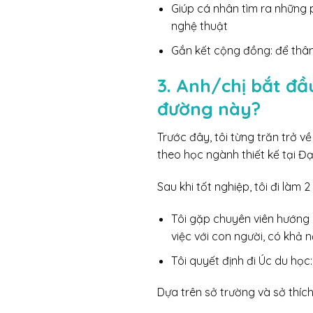
Giúp cá nhân tìm ra những p
nghệ thuật
Gắn kết cộng đồng: để thân
3. Anh/chị bắt đầ
đường này?
Trước đây, tôi từng trăn trở v
theo học ngành thiết kế tại Đạ
Sau khi tốt nghiệp, tôi đi làm
Tôi gặp chuyên viên hướng 
việc với con người, có khả n
Tôi quyết định đi Úc du học:
Dựa trên sở trường và sở thích