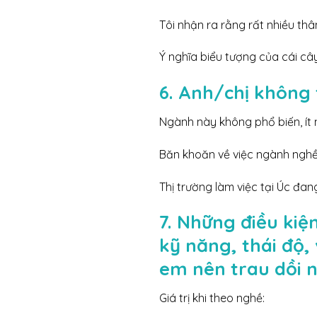
Tôi nhận ra rằng rất nhiều thâ
Ý nghĩa biểu tượng của cái cây
6. Anh/chị không 
Ngành này không phổ biến, ít n
Băn khoăn về việc ngành nghề
Thị trường làm việc tại Úc đan
7. Những điều kiệ
kỹ năng, thái độ,
em nên trau dồi 
Giá trị khi theo nghề: