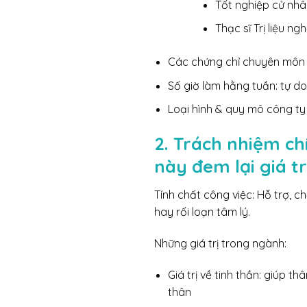
Tốt nghiệp cử nhâ
Thạc sĩ Trị liệu n
Các chứng chỉ chuyên môn 
Số giờ làm hằng tuần: tự do,
Loại hình & quy mô công ty 
2. Trách nhiệm chí
này đem lại giá tr
Tính chất công việc: Hỗ trợ, 
hay rối loạn tâm lý.
Những giá trị trong ngành:
Giá trị về tinh thần: giúp 
thân