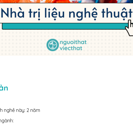
bản
h nghề này: 2 năm
 ngành: