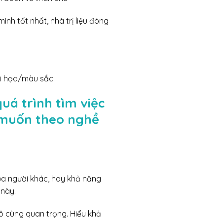
ình tốt nhất, nhà trị liệu đóng
ội họa/màu sắc.
quá trình tìm việc
 muốn theo nghề
ủa người khác, hay khả năng
 này.
ô cùng quan trọng. Hiểu khả