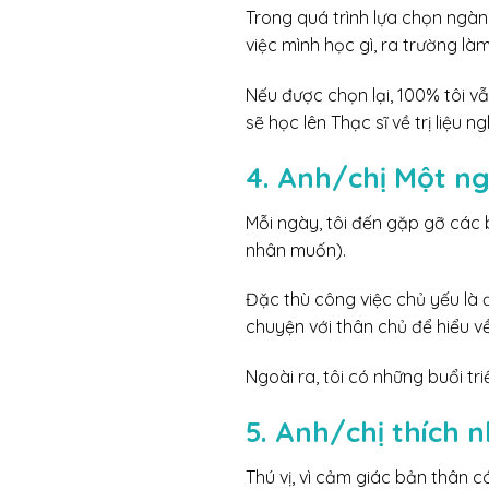
Trong quá trình lựa chọn ngành
việc mình học gì, ra trường l
Nếu được chọn lại, 100% tôi vẫn
sẽ học lên Thạc sĩ về trị liệu n
4. Anh/chị Một ng
Mỗi ngày, tôi đến gặp gỡ các 
nhân muốn).
Đặc thù công việc chủ yếu là đ
chuyện với thân chủ để hiểu về
Ngoài ra, tôi có những buổi tr
5. Anh/chị thích 
Thú vị, vì cảm giác bản thân c