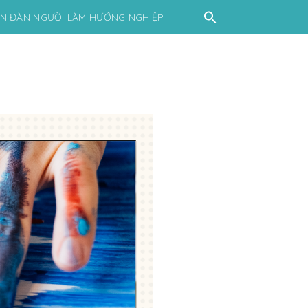
ỄN ĐÀN NGƯỜI LÀM HƯỚNG NGHIỆP