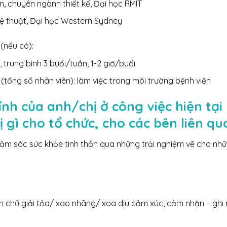
n, chuyên ngành thiết kế, Đại học RMIT
ghệ thuật, Đại học Western Sydney
(nếu có):
 trung bình 3 buổi/tuần, 1-2 giờ/buổi
(tổng số nhân viên): làm việc trong môi trường bệnh viện
nh của anh/chị ở công việc hiện tại 
ị gì cho tổ chức, cho các bên liên qu
chăm sóc sức khỏe tinh thần qua những trải nghiệm vẽ cho n
thân chủ giải tỏa/ xao nhãng/ xoa dịu cảm xúc, cảm nhận – gh