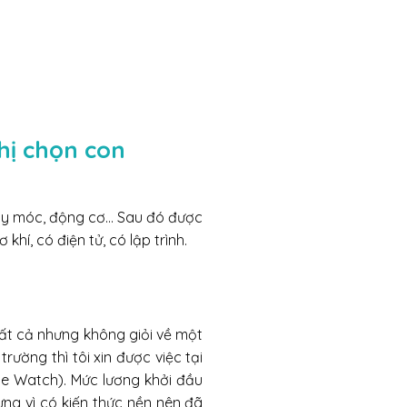
hị chọn con
máy móc, động cơ… Sau đó được
hí, có điện tử, có lập trình.
tất cả nhưng không giỏi về một
ường thì tôi xin được việc tại
le Watch). Mức lương khởi đầu
ng vì có kiến thức nền nên đã