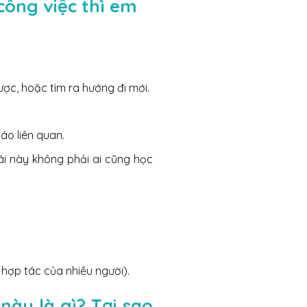
công việc thì em
ợc, hoặc tìm ra hướng đi mới.
báo liên quan.
Cái này không phải ai cũng học
 hợp tác của nhiều người).
ày là gì? Tại sao