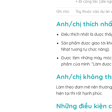
+ Đi công tác (dài ng
Ghi chú:
Tùy thuộc vào dự án v
Anh/chị thích nhấ
Điều thích nhất là được thấ
Sản phẩm được giao tới kh
Nhật tương tự chức năng).
Được làm những máy móc m
phẩm của mình. “Làm được t
Anh/chị không thí
Làm theo đam mê nên thường k
hiện tại thì rất hạnh phúc.
Những điều kiện c