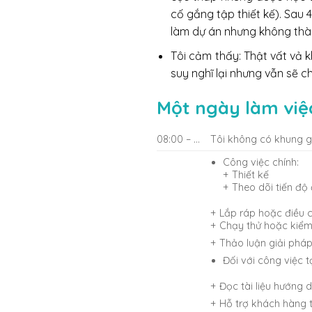
cố gắng tập thiết kế). Sau 
làm dự án nhưng không thà
Tôi cảm thấy: Thật vất vả 
suy nghĩ lại nhưng vẫn sẽ 
Một ngày làm việc
08:00 – …
Tôi không có khung g
Công việc chính:
+ Thiết kế
+ Theo dõi tiến độ
+ Lắp ráp hoặc điều ch
+ Chạy thử hoặc kiểm t
+ Thảo luận giải pháp
Đối với công việc t
+ Đọc tài liệu hướng d
+ Hỗ trợ khách hàng t