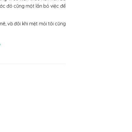
rước đó cũng một lần bỏ việc để
ê, và đôi khi mệt mỏi tôi cũng
?