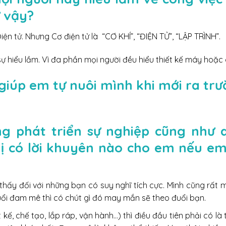
ư vậy?
iện tử. Nhưng Cơ điện tử là “CƠ KHÍ”, “ĐIỆN TỬ”, “LẬP TRÌNH”.
ự hiểu lầm. Vì đa phần mọi người đều hiểu thiết kế máy hoặc 
giúp em tự nuôi mình khi mới ra tr
ng phát triển sự nghiệp cũng như q
hị có lời khuyên nào cho em nếu e
thấy đối với những bạn có suy nghĩ tích cực. Mình cũng rất
 đuổi đam mê thì có chút gì đó may mắn sẽ theo đuổi bạn.
 kế, chế tạo, lắp ráp, vận hành…) thì điều đầu tiên phải có là