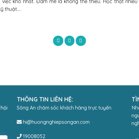
iệc khó nhất. Đam mê là không thể thiếu. Học thật nhiều 
kỹ thuật….
THÔNG TIN LIÊN HỆ:
TÌ
 hội
Sông An chăm sóc khách hàng trực tuyến
Nhậ
ngu
hi@huongnghiepsongan.com
ngh
19008052