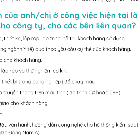
 của anh/chị ở công việc hiện tại là
 cho công ty, cho các bên liên quan?
, thiết kế, lắp ráp, lập trình, hỗ trợ khách hàng sử dụng.
ng ngành Y tế) dựa theo yêu cầu cụ thể của khách hàng.
áp cho khách hàng.
h lắp ráp và thử nghiệm cơ khí.
n thiết bị trong công nghiệp) để chạy máy.
và truyền thông trên máy tính (lập trình C# hoặc C++).
giao cho khách hàng.
h.
 đặt, vận hành, hướng dẫn công nghệ cho hệ thống kiểm soát 
nước Đông Nam Á).