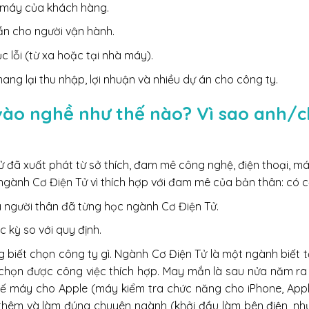
hà máy của khách hàng.
ẫn cho người vận hành.
c lỗi (từ xa hoặc tại nhà máy).
ang lại thu nhập, lợi nhuận và nhiều dự án cho công ty.
vào nghề như thế nào? Vì sao anh/c
ử đã xuất phát từ sở thích, đam mê công nghệ, điện thoại, 
ngành Cơ Điện Tử vì thích hợp với đam mê của bản thân: có cơ k
là người thân đã từng học ngành Cơ Điện Tử.
 kỳ so với quy định.
ng biết chọn công ty gì. Ngành Cơ Điện Tử là một ngành biết 
 chọn được công việc thích hợp. May mắn là sau nửa năm ra tr
kế máy cho Apple (máy kiểm tra chức năng cho iPhone, App
hêm và làm đúng chuyên ngành (khởi đầu làm bên điện, như