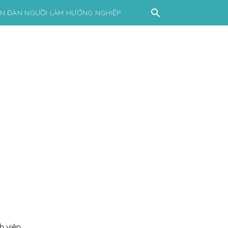
ỄN ĐÀN NGƯỜI LÀM HƯỚNG NGHIỆP
 viên.