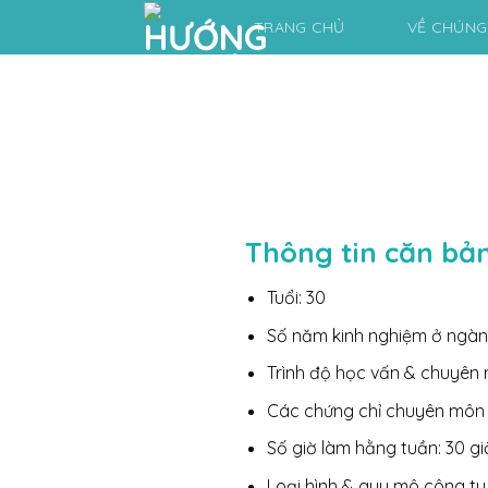
Skip
TRANG CHỦ
VỀ CHÚNG
to
content
Thông tin căn bả
Tuổi: 30
Số năm kinh nghiệm ở ngàn
Trình độ học vấn & chuyên 
Các chứng chỉ chuyên môn 
Số giờ làm hằng tuần: 30 gi
Loại hình & quy mô công ty 