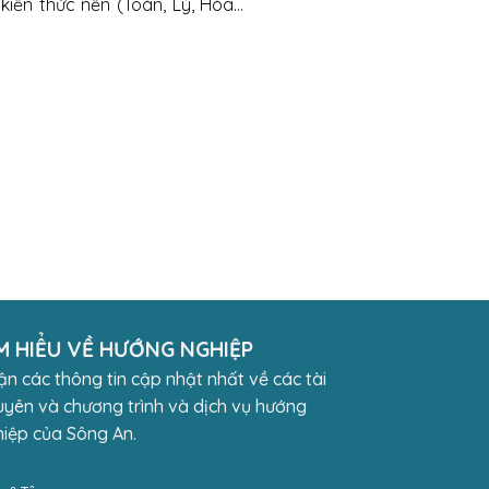
kiến thức nền (Toán, Lý, Hóa…
M HIỂU VỀ HƯỚNG NGHIỆP
n các thông tin cập nhật nhất về các tài
yên và chương trình và dịch vụ hướng
iệp của Sông An.