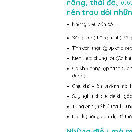
năng, thái độ, v.
nên trau dồi nhữn
Những điều cần có:
Sáng tạo (thông minh) để g
Tính cẩn thận (giúp cho sếp
Kiến thức chung tốt (Cơ khí,
Có khả năng lập trình (Có 
được).
Chịu khó – làm vì đam mê th
Suy nghĩ tích cực để khi gặ
Tiếng Anh (để hiểu tài liệu
Học kỹ năng quản lý để thăn
Những điều mà mọ