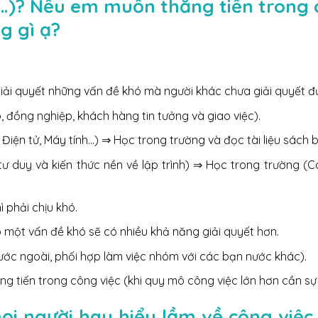
v…)? Nếu em muốn thăng tiến trong 
g gì ạ?
iải quyết những vấn đề khó mà người khác chưa giải quyết đư
, đồng nghiệp, khách hàng tin tưởng và giao việc).
 Điện tử, Máy tính…) ⇒ Học trong trường và đọc tài liệu sách 
tư duy và kiến thức nền về lập trình) ⇒ Học trong trường (
ì phải chịu khó.
p một vấn đề khó sẽ có nhiều khả năng giải quyết hơn.
 nước ngoài, phối hợp làm việc nhóm với các bạn nước khác).
g tiến trong công việc (khi quy mô công việc lớn hơn cần sự
i người hay hiểu lầm về công việc n