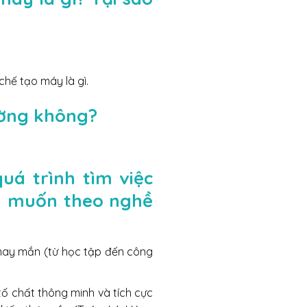
chế tạo máy là gì.
ường không?
uá trình tìm việc
m muốn theo nghề
 may mắn (từ học tập đến công
 tố chất thông minh và tích cực