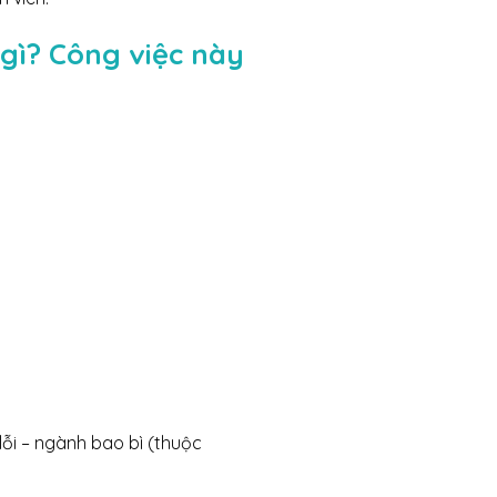
 gì? Công việc này
lỗi – ngành bao bì (thuộc