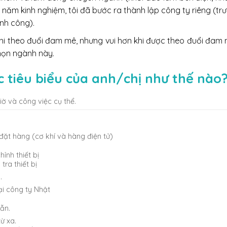
4 năm kinh nghiệm, tôi đã bước ra thành lập công ty riêng (t
nh công).
khi theo đuổi đam mê, nhưng vui hơn khi được theo đuổi đam m
chọn ngành này.
 tiêu biểu của anh/chị như thế nào
iờ và công việc cụ thể.
 đặt hàng (cơ khí và hàng điện tử)
ỉnh thiết bị
ra thiết bị
.
ại công ty Nhật
ẫn.
ừ xa.