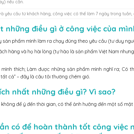
ày) nếu cần.
à yêu cầu từ khách hàng, công việc có thể làm 7 ngày trong tuần, 
t những điều gì ở công việc của mìn
y sản phẩm mình làm ra chạy đúng theo yêu cầu (tư duy người
ách hàng và họ hài lòng (tự hào là sản phẩm Việt Nam như
ình thích; Làm được những sản phẩm mình nghĩ ra; Có th
ất cả” – đây là câu tôi thường chém gió.
ch nhất những điều gì? Vì sao?
hông để ý đến thời gian, có thể ảnh hưởng đến một số mặt
ần có để hoàn thành tốt công việc n