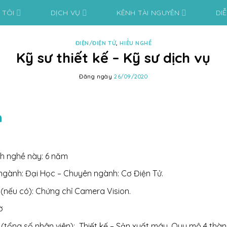
 TÔI
DỊCH VỤ
KÊNH TÀI NGUYÊN
DI
ĐIỆN/ĐIỆN TỬ
,
HIỂU NGHỀ
Kỹ sư thiết kế – Kỹ sư dịch vụ
Đăng ngày
26/09/2020
n
h nghề này: 6 năm
ngành: Đại Học – Chuyên ngành: Cơ Điện Tử.
(nếu có): Chứng chỉ Camera Vision.
ờ
(tổng số nhân viên): Thiết kế – Sản xuất máy, Quy mô 4 thành