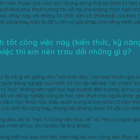
n môn thuần (có cảm xúc nhưng đồng thời lại thích tự làm 
người khai phá, thích tương tác xã hội chứ không thích ngồi c
c nhau này với những tố chất sẵn có (Holland) của bản th
rồi cũng may mắn là đã tự tìm ra giải pháp cho riêng mình, v
tốt công việc này (kiến thức, kỹ năng,
iệc thì em nên trau dồi những gì ạ?
 là cái gì đó giống như “vốn ban đầu”, còn bạn muốn giỏi bấ
 người đồng nghiệp của mình có tốc độ tiến bộ “rất chậm” tr
, từ “học” không nên nghĩ hạn hẹp là phải đến trường, là học 
đổi với đồng nghiệp cũng là học; làm thuê cho người khác gi
àn cách học khác nữa. Điều quan trọng là bạn phải có tâm th
ứu sinh thì càng hay, nhưng nếu không được thì vẫn có nhiề
ng đầu, đó là:
“Học từ công việc thực tế” và “Học từ người gi
bọn mình đi học tìm tài liệu rất khó khăn).
không biết nói sao cho hết, bạn hãy lao vào công việc thực t