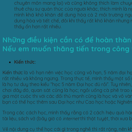
chuyên môn mang lại) và cũng không thích làm chuyê
thuê chịu sự quản thúc của người khác, thích mình là 
mình khá khó khăn để dung hòa cả 2 môi trường ngượ
dung hòa và tiết chế, đôi khi thấy rất khó khăn nhưng 
thấy ổn hơn rất nhiều.
Những điều kiện cần có để hoàn thành 
Nếu em muốn thăng tiến trong công v
Kiến thức:
Kiến thức
là vô hạn nên việc học cũng vô hạn,
5 năm đại học
rất nhiều và không ngừng. Trong thực tế, mình thấy một số
là họ tư duy theo kiểu “học 5 năm Đại học đủ rồi”. Tuy nhiên
chơi đây đó, quan sát cũng là học; ngồi uống cà phê trao 
gia một cuộc thi với các đối thủ mạnh cũng là học và vô v
bạn có thể học thêm sau Đại học như Cao học hoặc Nghiên c
Trong các cách học, mình thấy rằng có 2 cách hiệu quả hà
tài liệu, sách vở (bây giờ có
internet
thì thật tuyệt, thời xưa 
Về nội dung cụ thể học cái gì trong nghề thì rất rộng, nên 