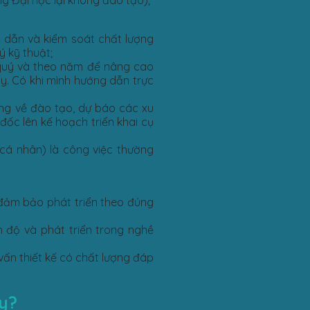
g Đại học lại không đào tạo);
g dẫn và kiểm soát chất lượng
ý kỹ thuật;
 quý và theo năm để nâng cao
ty. Có khi mình hướng dẫn trực
ường về đào tạo, dự báo các xu
đốc lên kế hoạch triển khai cụ
 cá nhân) là công việc thường
 đảm bảo phát triển theo đúng
h độ và phát triển trong nghề
ấn thiết kế có chất lượng đáp
y?