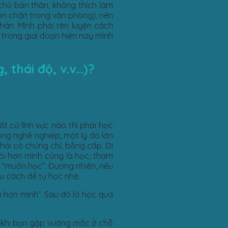
chủ bản thân, không thích làm
hôn chân trong văn phòng), nên
ân. Mình phải rèn luyện cách
à trong giai đoạn hiện nay mình
 thái độ, v.v…)?
t cứ lĩnh vực nào thì phải học
ong nghề nghiệp, một lý do lớn
phải có chứng chỉ, bằng cấp. Đi
ỏi hơn mình cũng là học; tham
ế “muốn học”. Đương nhiên, nếu
u cách để tự học nhé.
ỏi hơn mình”. Sau đó là học qua
ế, khi bạn gặp vướng mắc ở chỗ