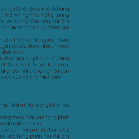
ý tưởng tốt và được khách hàng
. Mỗi khi nghĩ ra một ý tưởng
c vui sướng. Sau này, khi làm
h vẫn giữ một mức độ tham gia
thuần, thậm chí bị ngược nhau.
luyện và sửa được nhiều nhược
 khác nhau.
ười khác giải quyết vấn đề đang
 thú vị và tích cực. Ngoài ra,
ái gì đó mới trong nghiên cứu
h cực của họ cho mình biết.
à một điều mình không hề thích.
không thoải mái và không phát
doanh nghiệp riêng.
lập nhau, nhưng mình chọn cả 2
 cảm xúc hưng phấn mà khi làm