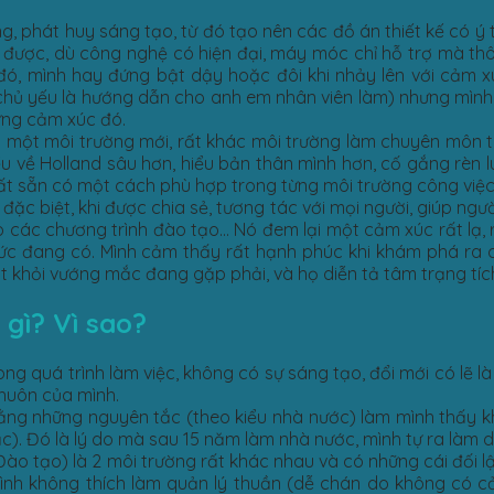
ng, phát huy sáng tạo, từ đó tạo nên các đồ án thiết kế có 
ược, dù công nghệ có hiện đại, máy móc chỉ hỗ trợ mà thôi)
đó, mình hay đứng bật dậy hoặc đôi khi nhảy lên với cảm xú
(chủ yếu là hướng dẫn cho anh em nhân viên làm) nhưng mìn
ững cảm xúc đó.
ng một môi trường mới, rất khác môi trường làm chuyên môn 
u về Holland sâu hơn, hiểu bản thân mình hơn, cố gắng rèn 
ất sẵn có một cách phù hợp trong từng môi trường công việc
đặc biệt, khi được chia sẻ, tương tác với mọi người, giúp ng
các chương trình đào tạo… Nó đem lại một cảm xúc rất lạ, rất
thức đang có. Mình cảm thấy rất hạnh phúc khi khám phá ra c
t khỏi vướng mắc đang gặp phải, và họ diễn tả tâm trạng tíc
gì? Vì sao?
ng quá trình làm việc, không có sự sáng tạo, đổi mới có lẽ l
khuôn của mình.
bằng những nguyên tắc (theo kiểu nhà nước) làm mình thấy 
ắc). Đó là lý do mà sau 15 năm làm nhà nước, mình tự ra làm 
Đào tạo) là 2 môi trường rất khác nhau và có những cái đối 
 mình không thích làm quản lý thuần (dễ chán do không có