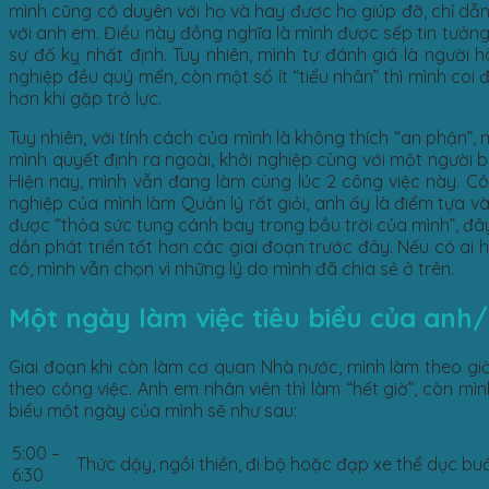
mình cũng có duyên với họ và hay được họ giúp đỡ, chỉ dẫn
với anh em. Điều này đồng nghĩa là mình được sếp tin tưởng
sự đố kỵ nhất định. Tuy nhiên, mình tự đánh giá là ngườ
nghiệp đều quý mến, còn một số ít “tiểu nhân” thì mình coi 
hơn khi gặp trở lực.
Tuy nhiên, với tính cách của mình là không thích “an phận”
mình quyết định ra ngoài, khởi nghiệp cùng với một người 
Hiện nay, mình vẫn đang làm cùng lúc 2 công việc này. C
nghiệp của mình làm Quản lý rất giỏi, anh ấy là điểm tựa và
được “thỏa sức tung cánh bay trong bầu trời của mình”, đây
dần phát triển tốt hơn các giai đoạn trước đây. Nếu có ai h
có, mình vẫn chọn vì những lý do mình đã chia sẻ ở trên.
Một ngày làm việc tiêu biểu của anh/
Giai đoạn khi còn làm cơ quan Nhà nước, mình làm theo giờ 
theo công việc. Anh em nhân viên thì làm “hết giờ”, còn mìn
biểu một ngày của mình sẽ như sau:
5:00 –
Thức dậy, ngồi thiền, đi bộ hoặc đạp xe thể dục bu
6:30