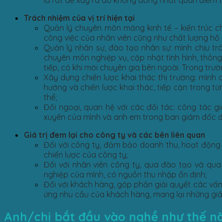
là rất dễ xảy ra do không đồng nhất quan điểm t
Trách nhiệm của vị trí hiện tại
Quản lý chuyên môn mảng kinh tế – kiến trúc c
công việc của nhân viên cũng như chất lượng hồ s
Quản lý nhân sự, đào tạo nhân sự: mình chịu t
chuyên môn nghiệp vụ, cập nhật tình hình, thông
tiếp, có khi mời chuyên gia bên ngoài. Trong tr
Xây dựng chiến lược khai thác thị trường: mình 
hướng và chiến lược khai thác, tiếp cận trong t
thể;
Đối ngoại, quan hệ với các đối tác: công tác g
xuyên của mình và anh em trong ban giám đốc 
Giá trị đem lại cho công ty và các bên liên quan
Đối với công ty, đảm bảo doanh thu, hoạt động 
chiến lược của công ty;
Đối với nhân viên công ty, qua đào tạo và qua
nghiệp của mình, có nguồn thu nhập ổn định;
Đối với khách hàng, góp phần giải quyết các vấ
ứng nhu cầu của khách hàng, mang lại những giá t
Anh/chị bắt đầu vào nghề như thế n