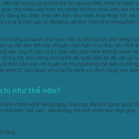
. Nên xét trong cùng một thế hệ ngang mình, mình là người c
 giao cho nhiều việc hơn, thu nhập tốt hơn nhiều anh em và 
i hòa đồng và chân thật nên hầu như mình hòa nhập tốt với
đó cũng là một yếu tố động lực để kích thích khả năng phản vệ
, môi trường cơ quan nhà nước bộc lộ những hạn chế riêng củ
bạn và vẫn làm lĩnh vực chuyên môn Kiến trúc. Sau đó, mình 
ông việc tuy có vất vả lúc ban đầu (do mình không mạnh về
 hỗ trợ tốt cho mình) nhưng khi đã quen dần thì đỡ vất vả hơn
 là một cảm xúc rất tuyệt vời nhưng không thể diễn tả bằng l
ỏi mình là “nếu được chọn lại thì mình có chọn công việc đang
chị như thế nào?
hành chính với 8 tiếng/ngày. Sau này, khi làm Quản lý thì th
h phải làm “hết việc” nên không thể tính chính xác thời gian.
ổi sáng