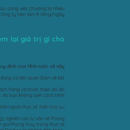
cầu công việc (thường là nhiều
 công ty hiện làm 8 tiếng/ngày
 lại giá trị gì cho
 quy định của Nhà nước về xây
 dựng có liên quan (bản vẽ kết
khách hàng và hoàn thiện đồ án
c do bạn không biết cách trình
ình ngoài thực tế. Kiến trúc sư
g), nghiên cứu tư vấn về Phong
n gia Phong thủy trong thực tế