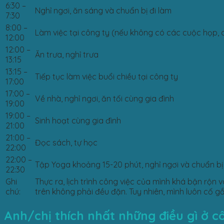
6:30 –
Nghỉ ngơi, ăn sáng và chuẩn bị đi làm
7:30
8:00 –
Làm việc tại công ty (nếu không có các cuộc họp, 
12:00
12:00 –
Ăn trưa, nghỉ trưa
13:15
13:15 –
Tiếp tục làm việc buổi chiều tại công ty
17:00
17:00 –
Về nhà, nghỉ ngơi, ăn tối cùng gia đình
19:00
19:00 –
Sinh hoạt cùng gia đình
21:00
21:00 –
Đọc sách, tự học
22:00
22:00 –
Tập Yoga khoảng 15-20 phút, nghỉ ngơi và chuẩn bị
22:30
Ghi
Thực ra, lịch trình công việc của mình khá bận rộn 
chú:
trên không phải đều đặn. Tuy nhiên, mình luôn cố gắ
Anh/chị thích nhất những điều gì ở c