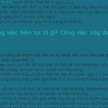
sự nghiệp
Quy hoạch đô thị, Thiết kế thị giác,..v.v…)
ý nên không xác định cụ thể thời gian cố định, tùy theo nhu 
tác nhiều. Các bạn Kiến trúc sư đang làm việc trực tiếp tại
 ngày (thứ 7 và chủ nhật nghỉ).
ng ty tư vấn thiết kế, quy mô khoảng 30 nhân sự
việc hiện tại là gì? Công việc này đem
hể ý tưởng đó thành các bản vẽ kỹ thuật kiến trúc theo các
cảnh công trình,…);
ện, nước, kinh tế) để tính toán và thiết kế các hạng mục xây
iễn thông, dự toán vật tư và kinh phí xây dựng);
nhằm trình bày ý tưởng thiết kế, tiếp thu ý kiến góp ý từ 
không thống nhất ý kiến giữa Kiến trúc sư và khách hàng hoặ
ọ sẽ căn cứ trên bản vẽ thiết kế để triển khai xây dựng công tr
quá trình xây dựng có đúng bản vẽ thiết kế không;
h hàng về pháp lý (xin giấy phép xây dựng, thủ tục hoàn côn
chuyên gia Phong thủy (sự va chạm giữa Kiến trúc sư và Chuyê