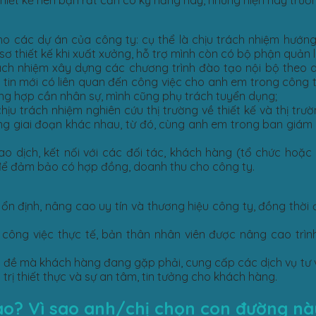
hiết kế nên bạn rất cần có kỹ năng này, nhưng hiện nay trườn
ho các dự án của công ty: cụ thể là chịu trách nhiệm hướn
ơ thiết kế khi xuất xưởng, hỗ trợ mình còn có bộ phận quản l
rách nhiệm xây dựng các chương trình đào tạo nội bộ theo
 tin mới có liên quan đến công việc cho anh em trong công 
ường hợp cần nhân sự, mình cũng phụ trách tuyển dụng;
chịu trách nhiệm nghiên cứu thị trường về thiết kế và thị tr
ừng giai đoạn khác nhau, từ đó, cùng anh em trong ban giám 
iao dịch, kết nối với các đối tác, khách hàng (tổ chức hoặc
để đảm bảo có hợp đồng, doanh thu cho công ty.
ổn định, nâng cao uy tín và thương hiệu công ty, đồng thời
 công việc thực tế, bản thân nhân viên được nâng cao trìn
n đề mà khách hàng đang gặp phải, cung cấp các dịch vụ tư v
rị thiết thực và sự an tâm, tin tưởng cho khách hàng.
ào? Vì sao anh/chị chọn con đường nà