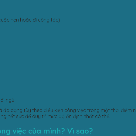
cuộc hẹn hoặc đi công tác)
 đi ngủ
và đa dạng tùy theo điều kiện công việc trong một thời điểm nh
ng hết sức để duy trì mức độ ổn định nhất có thể.
ông việc của mình? Vì sao?