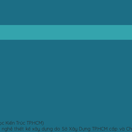
Học Kiến Trúc TP.HCM)
h nghề thiết kế xây dựng do Sở Xây Dựng TP.HCM cấp và C