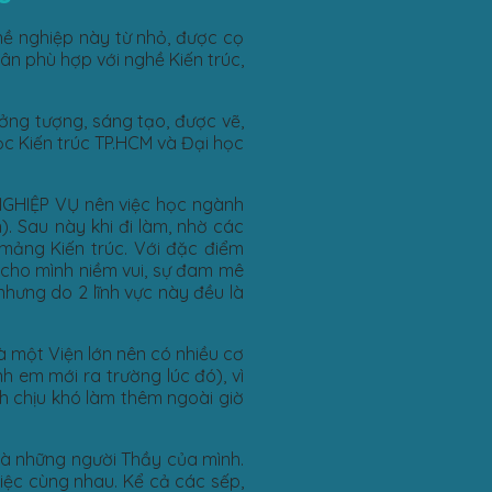
hề nghiệp này từ nhỏ, được cọ
n phù hợp với nghề Kiến trúc,
ưởng tượng, sáng tạo, được vẽ,
học Kiến trúc TP.HCM và Đại học
NGHIỆP VỤ nên việc học ngành
). Sau này khi đi làm, nhờ các
mảng Kiến trúc. Với đặc điểm
 cho mình niềm vui, sự đam mê
nhưng do 2 lĩnh vực này đều là
à một Viện lớn nên có nhiều cơ
h em mới ra trường lúc đó), vì
h chịu khó làm thêm ngoài giờ
là những người Thầy của mình.
việc cùng nhau. Kể cả các sếp,