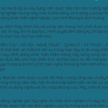
ư và mẹ là Kỹ sư xây dựng, nên được tiếp cận môi trường ng
ng nghiệp nhưng may mắn là khả năng, sở trường của bản thâ
đường phát triển nghề nghiệp của mình không bị lệch hướng.
mẹ, mình thấy thích thú với công việc mang tính chất được t
nơi. Vì vậy, khi thi Đại học, mình quyết định đăng ký thi Đại 
và chọn học Đại học Kiến trúc.
NGHIÊN CỨU – XÃ HỘI – NGHỆ THUẬT – QUẢN LÝ – KỸ THUẬT – 
mình mới biết về Holland nên sự trùng hợp này là do may mắn
ện nay mình đang phát triển thêm mảng này song song với 
heo đuổi đều phù hợp (Kiến trúc và Đào tạo), nó đã mang lại
gại trong quá trình phát triển nghề là không thể tránh khỏi, 
ại.
. Nhờ đó, mình được cọ xát rất nhiều trong công việc vì đây l
rong những năm đầu tiên thì khá bấp bênh (đối với tất cả an
hính và đồng nghĩa với thu nhập không cao. May mắn là mìn
ồng nghiệp giỏi tay nghề và nhiều kinh nghiệm chỉ dạy, họ 
i thác được hết các kinh nghiệm của họ trong quá trình làm 