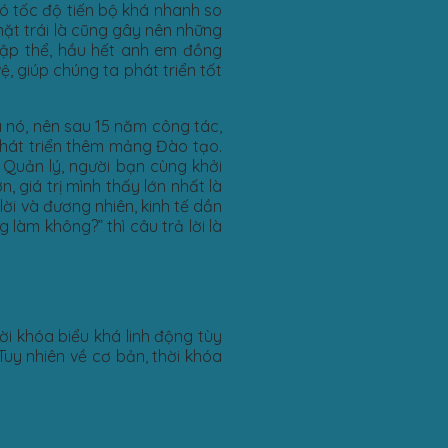
ó tốc độ tiến bộ khá nhanh so
mặt trái là cũng gây nên những
 tập thể, hầu hết anh em đồng
, giúp chúng ta phát triển tốt
a nó, nên sau 15 năm công tác,
phát triển thêm mảng Đào tạo.
 Quản lý, người bạn cùng khởi
, giá trị mình thấy lớn nhất là
ời và đương nhiên, kinh tế dần
 làm không?” thì câu trả lời là
ời khóa biểu khá linh động tùy
 Tuy nhiên về cơ bản, thời khóa