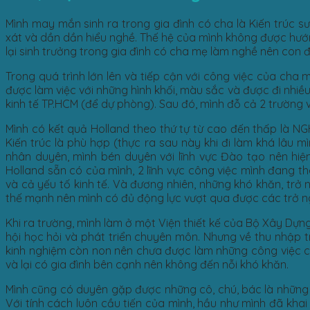
Mình may mắn sinh ra trong gia đình có cha là Kiến trúc s
xát và dần dần hiểu nghề. Thế hệ của mình không được hướ
lại sinh trưởng trong gia đình có cha mẹ làm nghề nên con 
Trong quá trình lớn lên và tiếp cận với công việc của cha 
được làm việc với những hình khối, màu sắc và được đi nhiều 
kinh tế TP.HCM (để dự phòng). Sau đó, mình đỗ cả 2 trường 
Mình có kết quả Holland theo thứ tự từ cao đến thấp là 
Kiến trúc là phù hợp (thực ra sau này khi đi làm khá lâu 
nhân duyên, mình bén duyên với lĩnh vực Đào tạo nên hi
Holland sẵn có của mình, 2 lĩnh vực công việc mình đang t
và cả yếu tố kinh tế. Và đương nhiên, những khó khăn, trở n
thế mạnh nên mình có đủ động lực vượt qua được các trở ng
Khi ra trường, mình làm ở một Viện thiết kế của Bộ Xây Dựng
hội học hỏi và phát triển chuyên môn. Nhưng về thu nhập t
kinh nghiệm còn non nên chưa được làm những công việc c
và lại có gia đình bên cạnh nên không đến nỗi khó khăn.
Mình cũng có duyên gặp được những cô, chú, bác là những đ
Với tính cách luôn cầu tiến của mình, hầu như mình đã kha