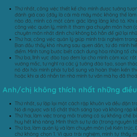
Thứ nhất, công việc thiết kế cho mình được tưởng tượ
đánh giá cao (đây là cái mà máy móc không thể làm đ
nào đó, mình có một cảm giác lâng lâng khó tả. Khi 
công việc quản lý, mình ít tham gia chuyên môn hơn 
chuyên môn nhất định chứ không bỏ hẳn để giữ lại nh
Thứ hai, công việc quản lý giúp mình trải nghiệm tro
Ban đầu thấy khó nhưng sau quen dần, từ đó mình hiể
điểm. Mình từng bước biết cách dung hòa những tố ch
Thứ ba, lĩnh vực đào tạo đem lại cho mình cảm xúc rất 
vướng mắc, tự nghĩ ra các ý tưởng đào tạo, soạn thảo 
nó đòi hỏi mình phải tự bổ sung và hoàn thiện kiến 
hoặc khi ai đó nhắn tin nhờ mình tư vấn mà họ đã thoá
Anh/chị không thích nhất những điều 
Thứ nhất, sự lặp lại một cách rập khuôn và đều đặn tro
Nó đi ngược với tố chất thích sáng tạo và không rập 
Thứ hai, làm việc trong môi trường có sự khống chế 
huy hết khả năng. Mình thích sự tự do (trong nguyên t
Thứ ba, làm quản lý và làm chuyên môn (về Kiến trúc, 
chứ không chọn 1. Vì qua trải nghiệm, mình tự thấy