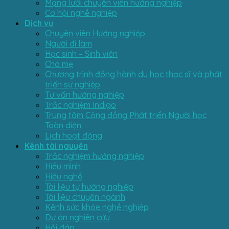
Mạng lưới chuyên viên hướng nghiệp
Cơ hội nghề nghiệp
Dịch vụ
Chuyên viên Hướng nghiệp
Người đi làm
Học sinh – Sinh viên
Cha mẹ
Chương trình đồng hành du học thạc sĩ và phát
triển sự nghiệp
Tư vấn hướng nghiệp
Trắc nghiệm Indigo
Trung tâm Cộng đồng Phát triển Người học
Toàn diện
Lịch hoạt động
Kênh tài nguyên
Trắc nghiệm hướng nghiệp
Hiểu mình
Hiểu nghề
Tài liệu tự hướng nghiệp
Tài liệu chuyên ngành
Kênh sức khỏe nghề nghiệp
Dự án nghiên cứu
Hỏi đáp