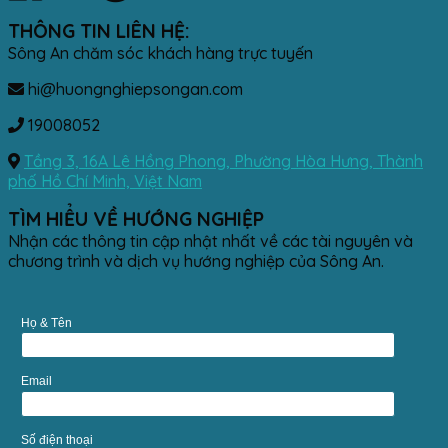
THÔNG TIN LIÊN HỆ:
Sông An chăm sóc khách hàng trực tuyến
hi@huongnghiepsongan.com
19008052
Tầng 3, 16A Lê Hồng Phong, Phường Hòa Hưng, Thành
phố Hồ Chí Minh, Việt Nam
TÌM HIỂU VỀ HƯỚNG NGHIỆP
Nhận các thông tin cập nhật nhất về các tài nguyên và
chương trình và dịch vụ hướng nghiệp của Sông An.
Họ & Tên
Email
Số điện thoại