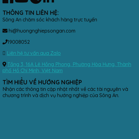
THÔNG TIN LIÊN HỆ:
Sông An chăm sóc khách hàng trực tuyến
hi@huongnghiepsongan.com
19008052
Liên hệ tư vấn qua Zalo
Tầng 3, 16A Lê Hồng Phong, Phường Hòa Hưng, Thành
phố Hồ Chí Minh, Việt Nam
TÌM HIỂU VỀ HƯỚNG NGHIỆP
Nhận các thông tin cập nhật nhất về các tài nguyên và
chương trình và dịch vụ hướng nghiệp của Sông An.