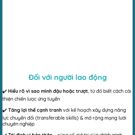
Đối với người lao động
✔️
Hiểu rõ vì sao mình đậu hoặc trượt
, từ đó biết cách cải
thiện chiến lược ứng tuyển
✔️
Tăng lợi thế cạnh tranh
với kế hoạch xây dựng năng
lực chuyển đổi (transferable skills) &
mở rộng mạng lưới
chuyên nghiệp
✔️
Tái định vị bản thân
– củng cố giá trị của chính mình,