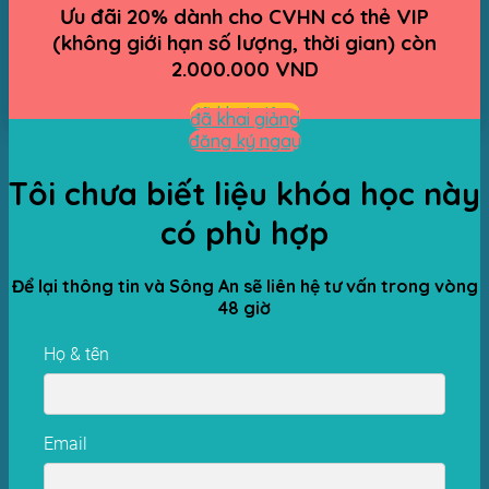
Ưu đãi 20% dành cho CVHN có thẻ VIP
(không giới hạn số lượng, thời gian) còn
2.000.000 VND
đã khai giảng
đã khai giảng
đăng ký ngay
Tôi chưa biết liệu khóa học này
có phù hợp
Để lại thông tin và Sông An sẽ liên hệ tư vấn trong vòng
48 giờ