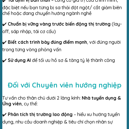
đặc biệt nếu bạn từng bị sa thải đột ngột/ cắt giảm biên
chế hoặc đang chuyển hướng ngành nghề
✔️
Chuẩn bị vững vàng trước biến động thị trường
(lay-
off, sáp nhập, tái cơ cấu)
✔️
Biết cách trình bày đúng điểm mạnh
, với đúng người
trong từng vòng phỏng vấn
✔️
Sử dụng AI
để tối ưu hồ sơ & tăng tỷ lệ thành công
Đối với Chuyên viên hướng nghiệp
Tư vấn cho thân chủ dưới 2 lăng kính:
Nhà tuyển dụng &
Ứng viên
, cụ thể:
✔️
Phân tích thị trường lao động
– hiểu xu hướng tuyển
dụng, nhu cầu doanh nghiệp & tiêu chí chọn nhân sự