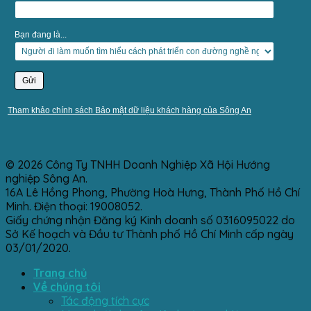
Bạn đang là...
Tham khảo chính sách Bảo mật dữ liệu khách hàng của Sông An
© 2026 Công Ty TNHH Doanh Nghiệp Xã Hội Hướng
nghiệp Sông An.
16A Lê Hồng Phong, Phường Hoà Hưng, Thành Phố Hồ Chí
Minh. Điện thoại: 19008052.
Giấy chứng nhận Đăng ký Kinh doanh số 0316095022 do
Sở Kế hoạch và Đầu tư Thành phố Hồ Chí Minh cấp ngày
03/01/2020.
Trang chủ
Về chúng tôi
Tác động tích cực