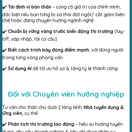
✔️
Tái định vị bản thân
– củng cố giá trị của chính mình,
đặc biệt nếu bạn từng bị sa thải đột ngột/ cắt giảm biên
chế hoặc đang chuyển hướng ngành nghề
✔️
Chuẩn bị vững vàng trước biến động thị trường
(lay-
off, sáp nhập, tái cơ cấu)
✔️
Biết cách trình bày đúng điểm mạnh
, với đúng người
trong từng vòng phỏng vấn
✔️
Sử dụng AI
để tối ưu hồ sơ & tăng tỷ lệ thành công
Đối với Chuyên viên hướng nghiệp
Tư vấn cho thân chủ dưới 2 lăng kính:
Nhà tuyển dụng &
Ứng viên
, cụ thể:
✔️
Phân tích thị trường lao động
– hiểu xu hướng tuyển
dụng, nhu cầu doanh nghiệp & tiêu chí chọn nhân sự