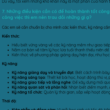
Dù vậy, tôi xem những khó khăn này là một phần của hành t
7. Những điều kiện cần có để hoàn thành tốt công 
công việc thì em nên trau dồi những gì ạ?
Các em sẽ cần chuẩn bị cho mình các kiến thức, kỹ năng cần t
Kiến thức
:
Hiểu biết vững vàng về các kỹ năng mềm như giao tiếp, 
Nắm cơ bản về tâm lý học lứa tuổi thanh thiếu niên để 
Kiến thức về phương pháp giảng dạy hiện đại, như học 
Kỹ năng
:
Kỹ năng giảng dạy và truyền đạt
: Biết cách trình bà
Kỹ năng sáng tạo
: Thiết kế bài học, hoạt động thú vị
Kỹ năng giao tiếp và lắng nghe
: Để xây dựng mối qua
Kỹ năng quan sát và phản hồi
: Nhận biết điểm mạnh, 
Kỹ năng tổ chức
: Quản lý thời gian, sắp xếp hoạt độn
Thái độ
:
Kiên nhẫn và đồng cảm
: Vì mỗi học sinh có tốc độ tiế