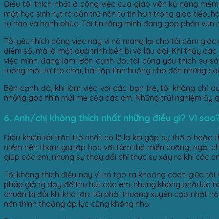
Điều tôi thích nhất ở công việc của giáo viên kỹ năng mềm
một học sinh rụt rè dần trở nên tự tin hơn trong giao tiếp
tự hào và hạnh phúc. Tôi tin rằng mình đang góp phần vun 
Tôi yêu thích công việc này vì nó mang lại cho tôi cảm giác
điểm số, mà là một quá trình bền bỉ và lâu dài. Khi thấy cá
việc mình đang làm. Bên cạnh đó, tôi cũng yêu thích sự s
tưởng mới, từ trò chơi, bài tập tình huống cho đến những c
Bên cạnh đó, khi làm việc với các bạn trẻ, tôi không chỉ 
những góc nhìn mới mẻ của các em. Những trải nghiệm ấy giú
6. Anh/chị không
thích nhất những điều gì? Vì sao
Điều khiến tôi trăn trở nhất có lẽ là khi gặp sự thờ ơ ho
mềm nên tham gia lớp học với tâm thế miễn cưỡng, ngại chia
giúp các em, nhưng sự thay đổi chỉ thực sự xảy ra khi các e
Tôi không thích điều này vì nó tạo ra khoảng cách giữa tôi v
pháp giảng dạy để thu hút các em, nhưng không phải lúc nào
chuẩn bị đôi khi khá lớn: tôi phải thường xuyên cập nhật n
nên thỉnh thoảng áp lực cũng không nhỏ.