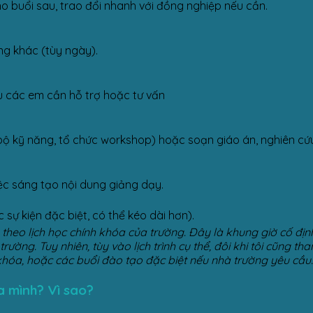
ho buổi sau, trao đổi nhanh với đồng nghiệp nếu cần.
ng khác (tùy ngày).
u các em cần hỗ trợ hoặc tư vấn
 kỹ năng, tổ chức workshop) hoặc soạn giáo án, nghiên cứu t
iệc sáng tạo nội dung giảng dạy.
sự kiện đặc biệt, có thể kéo dài hơn).
u, theo lịch học chính khóa của trường. Đây là khung giờ cố đ
rường. Tuy nhiên, tùy vào lịch trình cụ thể, đôi khi tôi cũng 
i khóa, hoặc các buổi đào tạo đặc biệt nếu nhà trường yêu cầu.
ủa mình? Vì sao?