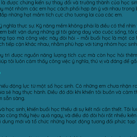
 là được chứng kiến sự thay đổi và trưởng thành của học sin
, hay một nhóm các em học cách phối hợp ăn ý với nhau trong 
đắp những hạt mầm tích cực cho tương lai của các em.
 ý nghĩa thực sự. Kỹ năng mềm không phải là điều có thể nhìn
c em biết vận dụng những gì tôi giảng dạy vào cuộc sống, tôi 
áng tạo mà công việc này đòi hỏi – mỗi buổi học là một cơ 
ách tiếp cận khác nhau, nhằm phù hợp với từng nhóm học sinh
duy trì được nguồn năng lượng tích cực mà còn học hỏi thêm
p tôi luôn cảm thấy công việc ý nghĩa, thú vị và đáng để gắn
?
ặc thiếu động lực từ một số học sinh. Có những em chưa nhận
 sẻ hay thực hành. Điều đó đôi khi khiến tôi buồn và cảm th
m sẵn sàng.
à học sinh, khiến buổi học thiếu đi sự kết nối cần thiết. Tôi
 cũng thấy hiệu quả ngay, và điều đó đòi hỏi rất nhiều kiên
ội dung mới và tổ chức những hoạt động tương đối phức tạp tr