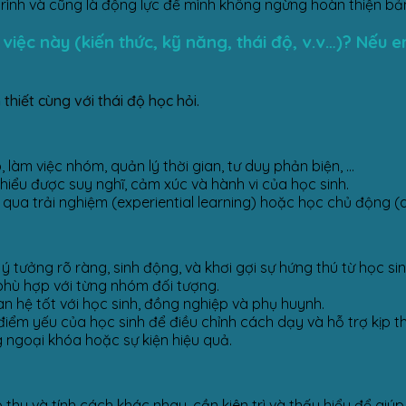
rình và cũng là động lực để mình không ngừng hoàn thiện bả
việc này (kiến thức, kỹ năng, thái độ, v.v…)? Nếu 
hiết cùng với thái độ học hỏi.
làm việc nhóm, quản lý thời gian, tư duy phản biện, …
hiểu được suy nghĩ, cảm xúc và hành vi của học sinh.
qua trải nghiệm (experiential learning) hoặc học chủ động (ac
y ý tưởng rõ ràng, sinh động, và khơi gợi sự hứng thú từ học sin
, phù hợp với từng nhóm đối tượng.
n hệ tốt với học sinh, đồng nghiệp và phụ huynh.
điểm yếu của học sinh để điều chỉnh cách dạy và hỗ trợ kịp th
g ngoại khóa hoặc sự kiện hiệu quả.
p thu và tính cách khác nhau, cần kiên trì và thấu hiểu để giú