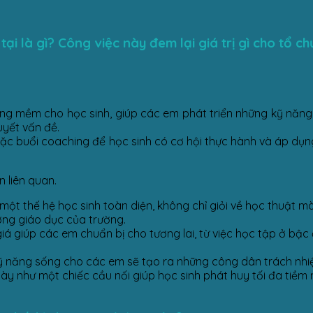
ại là gì? Công việc này đem lại giá trị gì cho tổ ch
ăng mềm cho học sinh, giúp các em phát triển những kỹ năng 
uyết vấn đề.
oặc buổi coaching để học sinh có cơ hội thực hành và áp dụ
n liên quan.
t thế hệ học sinh toàn diện, không chỉ giỏi về học thuật mà c
ợng giáo dục của trường.
iá giúp các em chuẩn bị cho tương lai, từ việc học tập ở bậc
bị kỹ năng sống cho các em sẽ tạo ra những công dân trách nhi
này như một chiếc cầu nối giúp học sinh phát huy tối đa tiề