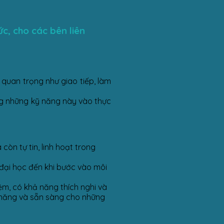
ức, cho các bên liên
quan trọng như giao tiếp, làm
ng những kỹ năng này vào thực
òn tự tin, linh hoạt trong
 đại học đến khi bước vào môi
ệm, có khả năng thích nghi và
m năng và sẵn sàng cho những