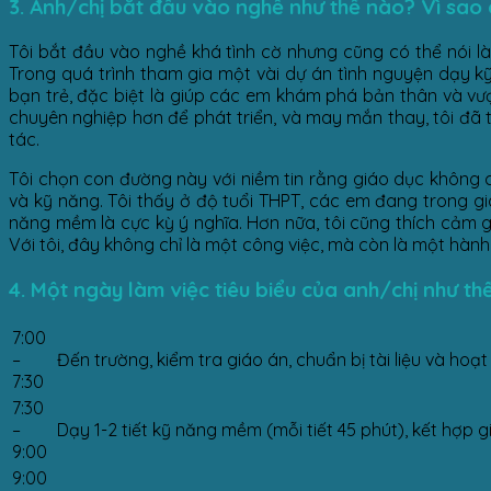
3. Anh/chị bắt đầu vào nghề như thế nào? Vì sao
Tôi bắt đầu vào nghề khá tình cờ nhưng cũng có thể nói là
Trong quá trình tham gia một vài dự án tình nguyện dạy kỹ
bạn trẻ, đặc biệt là giúp các em khám phá bản thân và vượ
chuyên nghiệp hơn để phát triển, và may mắn thay, tôi đã 
tác.
Tôi chọn con đường này với niềm tin rằng giáo dục không c
và kỹ năng. Tôi thấy ở độ tuổi THPT, các em đang trong gia
năng mềm là cực kỳ ý nghĩa. Hơn nữa, tôi cũng thích cảm g
Với tôi, đây không chỉ là một công việc, mà còn là một hàn
4. Một ngày làm việc tiêu biểu của anh/chị như th
7:00
–
Đến trường, kiểm tra giáo án, chuẩn bị tài liệu và hoạ
7:30
7:30
–
Dạy 1-2 tiết kỹ năng mềm (mỗi tiết 45 phút), kết hợp 
9:00
9:00