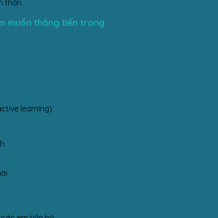
n thân.
em muốn thăng tiến trong
tive learning).
h.
ời.
p các em tiến bộ.