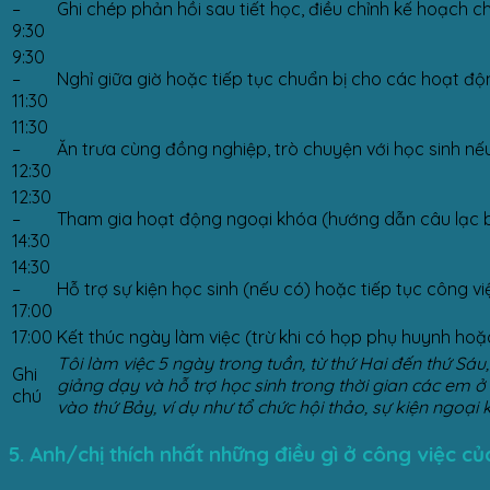
–
Ghi chép phản hồi sau tiết học, điều chỉnh kế hoạch c
9:30
9:30
–
Nghỉ giữa giờ hoặc tiếp tục chuẩn bị cho các hoạt độ
11:30
11:30
–
Ăn trưa cùng đồng nghiệp, trò chuyện với học sinh nế
12:30
12:30
–
Tham gia hoạt động ngoại khóa (hướng dẫn câu lạc bộ
14:30
14:30
–
Hỗ trợ sự kiện học sinh (nếu có) hoặc tiếp tục công v
17:00
17:00
Kết thúc ngày làm việc (trừ khi có họp phụ huynh hoặc 
Tôi làm việc 5 ngày trong tuần, từ thứ Hai đến thứ Sá
Ghi
giảng dạy và hỗ trợ học sinh trong thời gian các em ở t
chú
vào thứ Bảy, ví dụ như tổ chức hội thảo, sự kiện ngoạ
5. Anh/chị
thích nhất những điều gì ở công việc c