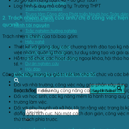
Số giờ làm hằng tuần: 48 – 60 giờ/ tuần
Tư vấn hướng nghiệp
Loại hình & quy mô công ty: Trường THPT
Trắc nghiệm Indigo
Trung tâm Cộng đồng Phát triển Người học Toàn diện
2. Trách nhiệm chính của anh/chị ở công việc hiện t
Lịch hoạt động
quan?
Kênh tài nguyên
Trắc nghiệm hướng nghiệp
Trách nhiệm chính của tôi bao gồm:
Hiểu mình
Hiểu nghề
Thiết kế và giảng dạy các chương trình đào tạo kỹ n
Tài liệu tự hướng nghiệp
việc nhóm, quản lý thời gian, tư duy sáng tạo và giải q
Tài liệu chuyên ngành
Hỗ trợ tổ chức các hoạt động ngoại khóa, hội thảo h
Kênh sức khỏe nghề nghiệp
Dự án nghiên cứu
tế.
Hỏi đáp
Công việc này mang lại giá trị rất lớn cho tổ chức và các bê
DIỄN ĐÀN NGƯỜI LÀM HƯỚNG NGHIỆP
Đối với nhà trường, công việc này góp phần xây dựng mộ
cuộc sống – điều này cũng nâng cao uy tín và chất lư
Search for:
Search Button
Đối với học sinh, các kỹ năng mềm là hành trang quý g
trường làm việc.
Đối với phụ huynh và xã hội, tôi tin rằng việc trang 
đóng góp tích cực. Nói một cách đơn giản, công việc 
thử thách phía trước.