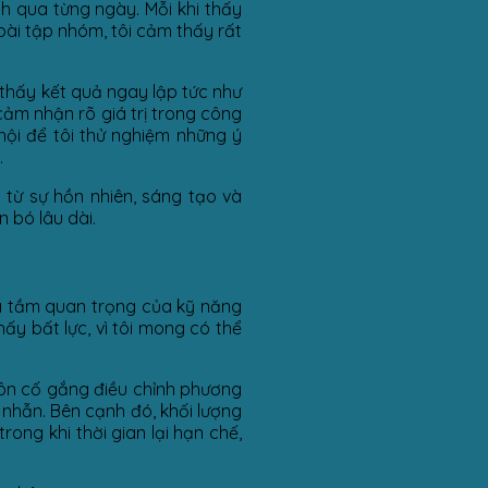
h qua từng ngày. Mỗi khi thấy
bài tập nhóm, tôi cảm thấy rất
 thấy kết quả ngay lập tức như
cảm nhận rõ giá trị trong công
hội để tôi thử nghiệm những ý
.
 từ sự hồn nhiên, sáng tạo và
 bó lâu dài.
 ra tầm quan trọng của kỹ năng
ấy bất lực, vì tôi mong có thể
 luôn cố gắng điều chỉnh phương
 nhẫn. Bên cạnh đó, khối lượng
ong khi thời gian lại hạn chế,