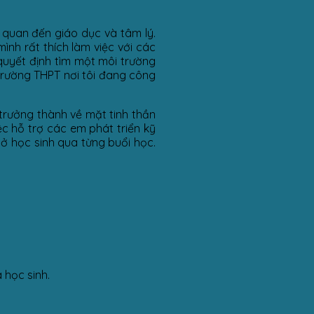
 quan đến giáo dục và tâm lý.
ình rất thích làm việc với các
quyết định tìm một môi trường
trường THPT nơi tôi đang công
 trưởng thành về mặt tinh thần
ệc hỗ trợ các em phát triển kỹ
ở học sinh qua từng buổi học.
 học sinh.