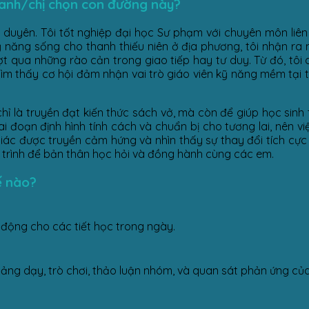
 anh/chị chọn con đường này?
 duyên. Tôi tốt nghiệp đại học Sư phạm với chuyên môn liên
 năng sống cho thanh thiếu niên ở địa phương, tôi nhận ra m
t qua những rào cản trong giao tiếp hay tư duy. Từ đó, tôi 
tìm thấy cơ hội đảm nhận vai trò giáo viên kỹ năng mềm tại 
hỉ là truyền đạt kiến thức sách vở, mà còn để giúp học sinh
i đoạn định hình tính cách và chuẩn bị cho tương lai, nên vi
iác được truyền cảm hứng và nhìn thấy sự thay đổi tích cực 
h trình để bản thân học hỏi và đồng hành cùng các em.
ế nào?
t động cho các tiết học trong ngày.
giảng dạy, trò chơi, thảo luận nhóm, và quan sát phản ứng của