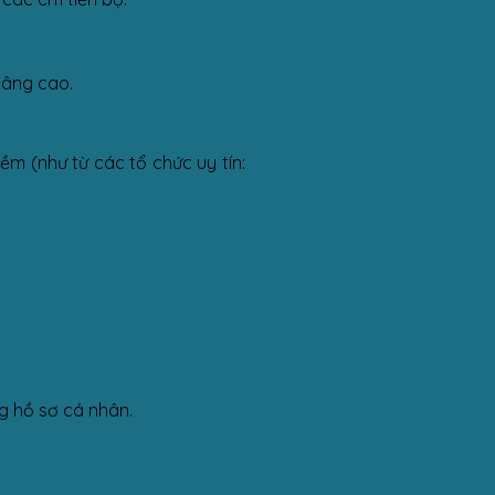
nâng cao.
ềm (như từ các tổ chức uy tín:
ng hồ sơ cá nhân.