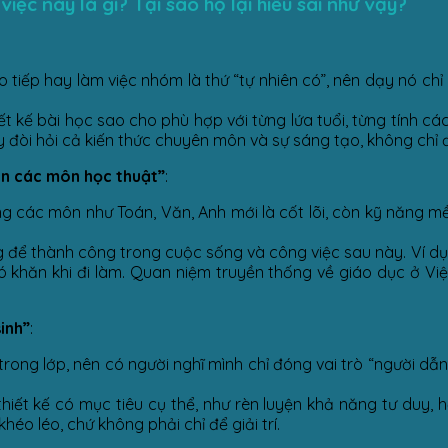
iệc này là gì? Tại sao họ lại hiểu sai như vậy?
 tiếp hay làm việc nhóm là thứ “tự nhiên có”, nên dạy nó chỉ 
t kế bài học sao cho phù hợp với từng lứa tuổi, từng tính cá
 đòi hỏi cả kiến thức chuyên môn và sự sáng tạo, không chỉ đơ
n các môn học thuật”
:
ằng các môn như Toán, Văn, Anh mới là cốt lõi, còn kỹ năng m
 để thành công trong cuộc sống và công việc sau này. Ví dụ,
hó khăn khi đi làm. Quan niệm truyền thống về giáo dục ở Vi
sinh”
:
trong lớp, nên có người nghĩ mình chỉ đóng vai trò “người dẫn
iết kế có mục tiêu cụ thể, như rèn luyện khả năng tư duy, h
éo léo, chứ không phải chỉ để giải trí.