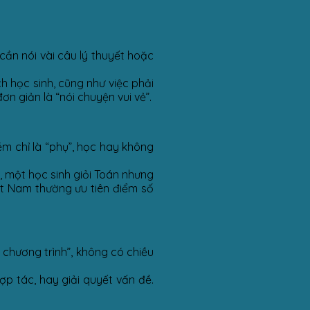
cần nói vài câu lý thuyết hoặc
ch học sinh, cũng như việc phải
n giản là “nói chuyện vui vẻ”.
ềm chỉ là “phụ”, học hay không
 một học sinh giỏi Toán nhưng
ệt Nam thường ưu tiên điểm số
 chương trình”, không có chiều
ợp tác, hay giải quyết vấn đề.