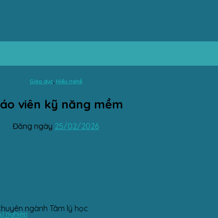
Giáo dục
,
Hiểu nghề
iáo viên kỹ năng mềm
Đăng ngày
25/02/2026
 chuyên ngành Tâm lý học
sự nghiệp