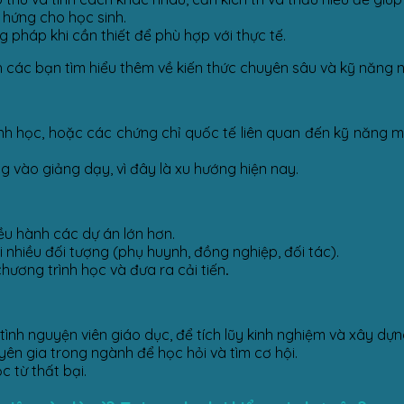
m hứng cho học sinh.
g pháp khi cần thiết để phù hợp với thực tế.
ch các bạn tìm hiểu thêm về kiến thức chuyên sâu và kỹ năng 
ình học, hoặc các chứng chỉ quốc tế liên quan đến kỹ năng m
 vào giảng dạy, vì đây là xu hướng hiện nay.
ều hành các dự án lớn hơn.
ới nhiều đối tượng (phụ huynh, đồng nghiệp, đối tác).
hương trình học và đưa ra cải tiến
.
 tình nguyện viên giáo dục, để tích lũy kinh nghiệm và xây dự
yên gia trong ngành để học hỏi và tìm cơ hội.
c từ thất bại.