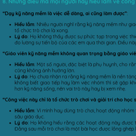
8. Những điều mà mọi người hay hiểu lầm về công v
“Dạy kỹ năng mềm là việc dễ dàng, ai cũng làm được”
:
Hiểu lầm
: Nhiều người nghĩ rằng kỹ năng mềm như giao
tổ chức trò chơi là xong.
Lý do
: Họ không thấy được sự phức tạp trong việc thiế
đo lường sự tiến bộ của các em qua thời gian. Điều này
“Giáo viên kỹ năng mềm không quan trọng bằng giáo viê
Hiểu lầm
: Một số người, đặc biệt là phụ huynh, cho r
cũng không ảnh hưởng lớn.
Lý do
: Họ chưa nhận ra rằng kỹ năng mềm là nền tảng
không biết giao tiếp hay làm việc nhóm thì sẽ gặp k
hơn kỹ năng sống, nên vai trò này hay bị xem nhẹ.
“Công việc này chỉ là tổ chức trò chơi và giải trí cho học 
Hiểu lầm
: Vì mình hay dùng trò chơi, hoạt động nhóm 
sâu giáo dục.
Lý do
: Họ không hiểu rằng các hoạt động này được th
Đằng sau mỗi trò chơi là một bài học được lồng ghép kh