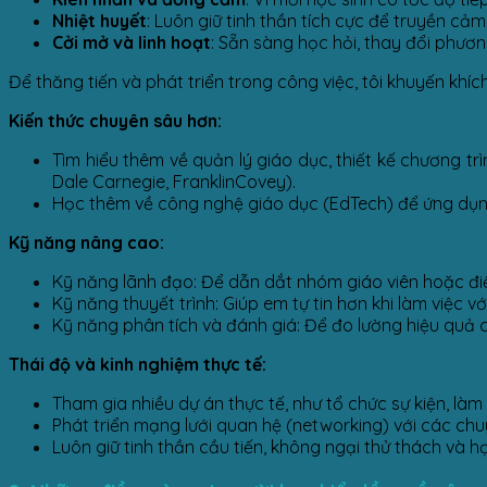
Nhiệt huyết
: Luôn giữ tinh thần tích cực để truyền cả
Cởi mở và linh hoạt
: Sẵn sàng học hỏi, thay đổi phươn
Để thăng tiến và phát triển trong công việc, tôi khuyến khí
Kiến thức chuyên sâu hơn:
Tìm hiểu thêm về quản lý giáo dục, thiết kế chương tr
Dale Carnegie, FranklinCovey).
Học thêm về công nghệ giáo dục (EdTech) để ứng dụng
Kỹ năng nâng cao:
Kỹ năng lãnh đạo: Để dẫn dắt nhóm giáo viên hoặc đi
Kỹ năng thuyết trình: Giúp em tự tin hơn khi làm việc v
Kỹ năng phân tích và đánh giá: Để đo lường hiệu quả c
Thái độ và kinh nghiệm thực tế:
Tham gia nhiều dự án thực tế, như tổ chức sự kiện, làm
Phát triển mạng lưới quan hệ (networking) với các chu
Luôn giữ tinh thần cầu tiến, không ngại thử thách và họ