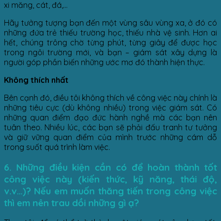
xi măng, cát, đá,…
Hãy tưởng tượng bạn đến một vùng sâu vùng xa, ở đó có
những đứa trẻ thiếu trường học, thiếu nhà vệ sinh. Hơn ai
hết, chúng trông chờ từng phút, từng giây để được học
trong ngôi trường mới, và bạn – giám sát xây dựng là
người góp phần biến những ước mơ đó thành hiện thực.
Không thích nhất
Bên cạnh đó, điều tôi không thích về công việc này chính là
những tiêu cực (dù không nhiều) trong việc giám sát. Có
những quan điểm đạo đức hành nghề mà các bạn nên
tuân theo. Nhiều lúc, các bạn sẽ phải đấu tranh tư tưởng
và giữ vững quan điểm của mình trước những cám dỗ
trong suốt quá trình làm việc.
6. Những điều kiện cần có để hoàn thành tốt
công việc này (kiến thức, kỹ năng, thái độ,
v.v…)? Nếu em muốn thăng tiến trong công việc
thì em nên trau dồi những gì ạ?