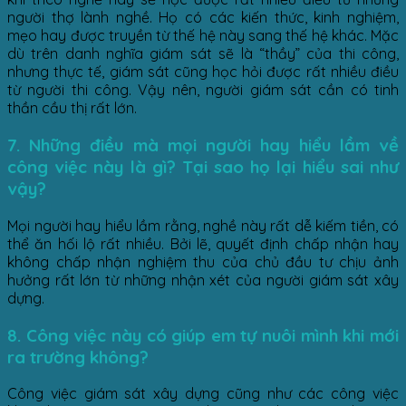
người thợ lành nghề. Họ có các kiến thức, kinh nghiệm,
mẹo hay được truyền từ thế hệ này sang thế hệ khác. Mặc
dù trên danh nghĩa giám sát sẽ là “thầy” của thi công,
nhưng thực tế, giám sát cũng học hỏi được rất nhiều điều
từ người thi công. Vậy nên, người giám sát cần có tinh
thần cầu thị rất lớn.
7. Những điều mà mọi người hay hiểu lầm về
công việc này là gì? Tại sao họ lại hiểu sai như
vậy?
Mọi người hay hiểu lầm rằng, nghề này rất dễ kiếm tiền, có
thể ăn hối lộ rất nhiều. Bởi lẽ, quyết định chấp nhận hay
không chấp nhận nghiệm thu của chủ đầu tư chịu ảnh
hưởng rất lớn từ những nhận xét của người giám sát xây
dựng.
8. Công việc này có giúp em tự nuôi mình khi mới
ra trường không?
Công việc giám sát xây dựng cũng như các công việc