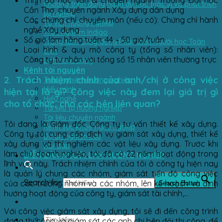
Trình độ học vấn & chuyên ngành: Trường Đại học
Chương trình đồng hành du học thạc sĩ và phát triển
Cần Thơ, chuyên ngành Xây dựng dân dụng
sự nghiệp
Các chứng chỉ chuyên môn (nếu có): Chứng chỉ hành
Tư vấn hướng nghiệp
nghề Xây dựng
Trắc nghiệm Indigo
Số giờ làm hằng tuần: 44 – 50 giờ/tuần
Trung tâm Cộng đồng Phát triển Người học Toàn
Loại hình & quy mô công ty (tổng số nhân viên):
diện
Công ty tư nhân với tổng số 15 nhân viên thường trực
Lịch hoạt động
Kênh tài nguyên
2. Trách nhiệm chính của anh/chị ở công việc
Trắc nghiệm hướng nghiệp
Hiểu mình
hiện tại là gì? Công việc này đem lại giá trị gì
Hiểu nghề
cho tổ chức, cho các bên liên quan?
Tài liệu tự hướng nghiệp
Tài liệu chuyên ngành
Tôi đang là Giám đốc Công ty tư vấn thiết kế xây dựng.
Kênh sức khỏe nghề nghiệp
Công ty tôi cung cấp dịch vụ giám sát xây dựng, thiết kế
Dự án nghiên cứu
xây dựng và thí nghiệm các vật liệu xây dựng. Trước khi
Hỏi đáp
làm chủ doanh nghiệp, tôi đã có 22 năm hoạt động trong
DIỄN ĐÀN NGƯỜI LÀM HƯỚNG NGHIỆP
lĩnh vực này. Trách nhiệm chính của tôi ở công ty hiện nay
là quản lý chung các nhóm, giám sát tiến độ công việc
Search for:
của các trưởng nhóm và các nhóm, lên kế hoạch và định
Search Button
hướng hoạt động của công ty, giám sát tài chính,…
Với công việc giám sát xây dựng, tôi sẽ đi đến công trình
đang thi công và giám sát các anh chị bên đội thi công, để