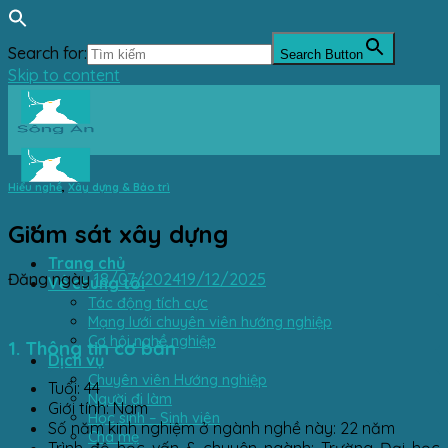
Search for:
Search Button
Skip to content
Hiểu nghề
,
Xây dựng & Bảo trì
Giám sát xây dựng
Trang chủ
Đăng ngày
18/07/2024
19/12/2025
Về chúng tôi
Tác động tích cực
Mạng lưới chuyên viên hướng nghiệp
Cơ hội nghề nghiệp
1. Thông tin cơ bản
Dịch vụ
Chuyên viên Hướng nghiệp
Tuổi: 44
Người đi làm
Giới tính: Nam
Học sinh – Sinh viên
Số năm kinh nghiệm ở ngành nghề này: 22 năm
Cha mẹ