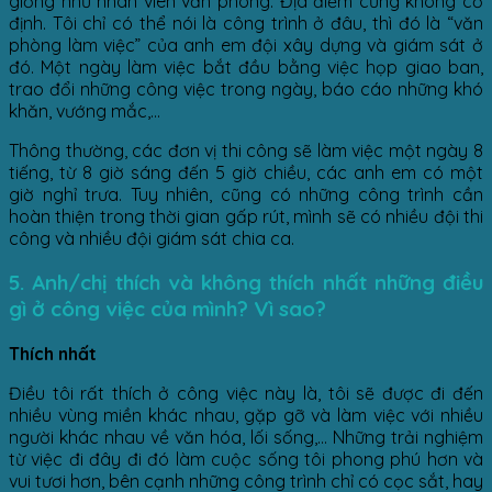
giống như nhân viên văn phòng. Địa điểm cũng không cố
định. Tôi chỉ có thể nói là công trình ở đâu, thì đó là “văn
phòng làm việc” của anh em đội xây dựng và giám sát ở
đó. Một ngày làm việc bắt đầu bằng việc họp giao ban,
trao đổi những công việc trong ngày, báo cáo những khó
khăn, vướng mắc,…
Thông thường, các đơn vị thi công sẽ làm việc một ngày 8
tiếng, từ 8 giờ sáng đến 5 giờ chiều, các anh em có một
giờ nghỉ trưa. Tuy nhiên, cũng có những công trình cần
hoàn thiện trong thời gian gấp rút, mình sẽ có nhiều đội thi
công và nhiều đội giám sát chia ca.
5. Anh/chị thích và không thích nhất những điều
gì ở công việc của mình? Vì sao?
Thích nhất
Điều tôi rất thích ở công việc này là, tôi sẽ được đi đến
nhiều vùng miền khác nhau, gặp gỡ và làm việc với nhiều
người khác nhau về văn hóa, lối sống,… Những trải nghiệm
từ việc đi đây đi đó làm cuộc sống tôi phong phú hơn và
vui tươi hơn, bên cạnh những công trình chỉ có cọc sắt, hay