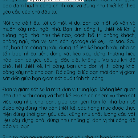
bảo đảm họ thi công chính xác và đúng như thiết kế theo
yêu cầu của chủ đầu tư.
Nói cho dễ hiểu, tôi có một ví dụ. Bạn có một số vốn và
muốn xây một ngôi nhà. Bạn tìm công ty thiết kế lên ý
tưởng ngôi nhà như thế nào, cách bố trí phòng khách,
phòng ngủ, nhà vệ sinh, sân, garage để xe,… ra sao. Sau
đó, bạn tìm công ty xây dựng để lên kế hoạch xây nhà sẽ
tốn bao nhiêu tiền, dùng vật liệu xây dựng thương hiệu
nào, bạn có yêu cầu gì đặc biệt không,… Và sau khi đã
chốt hết thiết kế, thi công, bạn cho đơn vị thi công khởi
công xây nhà cho bạn. Đó cũng là lúc bạn mời đơn vị giám
sát đến giúp bạn giám sát quá trình thi công.
Đơn vị giám sát sẽ là một đơn vị trung lập, không liên quan
đến đơn vị thi công và thiết kế. Họ sẽ có nhiệm vụ theo sát
việc xây nhà cho bạn, giúp bạn yên tâm là nhà bạn sẽ
được xây đúng như bản thiết kế, các hạng mục được thực
hiện đúng thời gian yêu cầu, cũng như chất lượng các vật
liệu xây dựng phải đúng như những gì đơn vị thi công đã
báo với bạn.
Bạn sẽ cần người giám sát việc xây nhà, vì bạn không phải