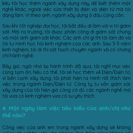
kêu tôi học thêm ngành xây dựng này để biết thêm một
nghề khác, ngoài việc sửa thiết bị điện và điện tử mà tôi
đang làm. Vì theo anh, ngành xây dựng ở đâu cũng cần.
Sau khi tốt nghiệp đại học, tôi bắt đầu đi làm với vị trí giám
sát. Mới ra trường, tôi được phân công đi giám sát chung
với một anh giám sát khác. Các anh chỉ gì thì tôi làm đó và
tôi tự mình học hỏi kinh nghiệm của các anh. Sau 3-5 năm
kinh nghiệm, tôi đi thi sát hạch chuyên ngành và có chứng
chỉ hành nghề.
Bây giờ, ngồi nhớ lại hành trình đã qua, tôi nghĩ mọi việc
cũng tạm ổn. Nếu có thể, tôi sẽ học thêm về Điện/Điện tử,
vì bên cạnh xây dựng, tôi phát hiện ra mình rất thích làm
việc trong ngành Điện/Điện tử. Công ty tư vấn giám sát
xây dựng của tôi hiện giờ cũng có đủ các ngành nghề mà
tôi vừa có kinh nghiệm vừa có sự yêu thích.
4. Một ngày làm việc tiêu biểu của anh/chị như
thế nào?
Công việc của anh em trong ngành xây dựng sẽ không