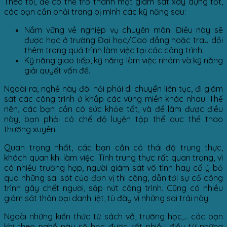
Theo tôi, để có thể trở thành một giám sát xây dựng tốt,
các bạn cần phải trang bị mình các kỹ năng sau:
Nắm vững về nghiệp vụ chuyên môn. Điều này sẽ
được học ở trường Đại học/Cao đẳng hoặc trau dồi
thêm trong quá trình làm việc tại các công trình.
Kỹ năng giao tiếp, kỹ năng làm việc nhóm và kỹ năng
giải quyết vấn đề.
Ngoài ra, nghề này đòi hỏi phải di chuyển liên tục, đi giám
sát các công trình ở khắp các vùng miền khác nhau. Thế
nên, các bạn cần có sức khỏe tốt, và để làm được điều
này, bạn phải có chế độ luyện tập thể dục thể thao
thường xuyên.
Quan trọng nhất, các bạn cần có thái độ trung thực,
khách quan khi làm việc. Tính trung thực rất quan trọng, vì
có nhiều trường hợp, người giám sát vô tình hay cố ý bỏ
qua những sai sót của đơn vị thi công, dẫn tới sự cố công
trình gây chết người, sập nứt công trình. Cũng có nhiều
giám sát thân bại danh liệt, tù đày vì những sai trái này.
Ngoài những kiến thức từ sách vở, trường học,… các bạn
khi theo nghề này sẽ học được rất nhiều điều từ những