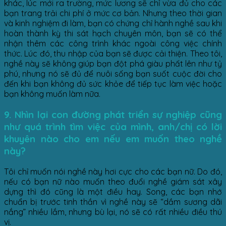
khác, lúc mới ra trường, mức lương sẽ chỉ vừa đủ cho các
bạn trang trải chi phí ở mức cơ bản. Nhưng theo thời gian
và kinh nghiệm đi làm, bạn có chứng chỉ hành nghề sau khi
hoàn thành kỳ thi sát hạch chuyên môn, bạn sẽ có thể
nhận thêm các công trình khác ngoài công việc chính
thức. Lúc đó, thu nhập của bạn sẽ được cải thiện. Theo tôi,
nghề này sẽ không giúp bạn đột phá giàu phất lên như tỷ
phú, nhưng nó sẽ đủ để nuôi sống bạn suốt cuộc đời cho
đến khi bạn không đủ sức khỏe để tiếp tục làm việc hoặc
bạn không muốn làm nữa.
9. Nhìn lại con đường phát triển sự nghiệp cũng
như quá trình tìm việc của mình, anh/chị có lời
khuyên nào cho em nếu em muốn theo nghề
này?
Tôi chỉ muốn nói nghề này hơi cực cho các bạn nữ. Do đó,
nếu có bạn nữ nào muốn theo đuổi nghề giám sát xây
dựng thì đó cũng là một điều hay. Song, các bạn nhớ
chuẩn bị trước tinh thần vì nghề này sẽ “dầm sương dãi
nắng” nhiều lắm, nhưng bù lại, nó sẽ có rất nhiều điều thú
vị.