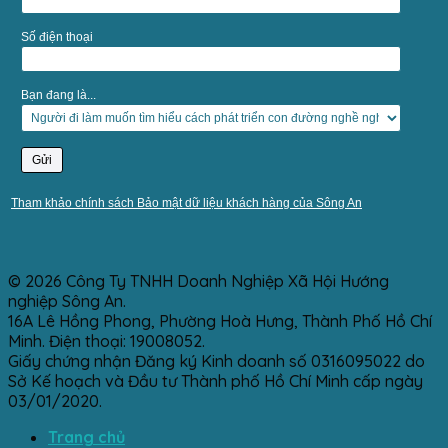
Số điện thoại
Bạn đang là...
Tham khảo chính sách Bảo mật dữ liệu khách hàng của Sông An
© 2026 Công Ty TNHH Doanh Nghiệp Xã Hội Hướng
nghiệp Sông An.
16A Lê Hồng Phong, Phường Hoà Hưng, Thành Phố Hồ Chí
Minh. Điện thoại: 19008052.
Giấy chứng nhận Đăng ký Kinh doanh số 0316095022 do
Sở Kế hoạch và Đầu tư Thành phố Hồ Chí Minh cấp ngày
03/01/2020.
Trang chủ