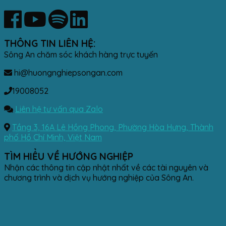
THÔNG TIN LIÊN HỆ:
Sông An chăm sóc khách hàng trực tuyến
hi@huongnghiepsongan.com
19008052
Liên hệ tư vấn qua Zalo
Tầng 3, 16A Lê Hồng Phong, Phường Hòa Hưng, Thành
phố Hồ Chí Minh, Việt Nam
TÌM HIỂU VỀ HƯỚNG NGHIỆP
Nhận các thông tin cập nhật nhất về các tài nguyên và
chương trình và dịch vụ hướng nghiệp của Sông An.