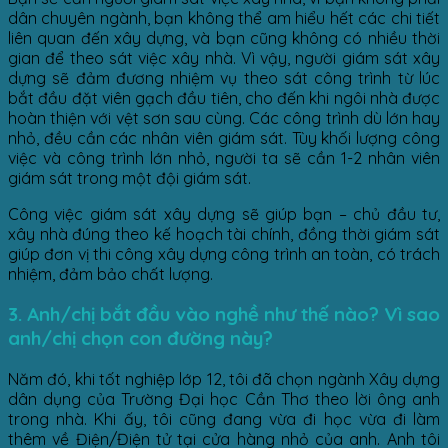
dân chuyên ngành, bạn không thể am hiểu hết các chi tiết
liên quan đến xây dựng, và bạn cũng không có nhiều thời
gian để theo sát việc xây nhà. Vì vậy, người giám sát xây
dựng sẽ đảm đương nhiệm vụ theo sát công trình từ lúc
bắt đầu đặt viên gạch đầu tiên, cho đến khi ngôi nhà được
hoàn thiện với vệt sơn sau cùng. Các công trình dù lớn hay
nhỏ, đều cần các nhân viên giám sát. Tùy khối lượng công
việc và công trình lớn nhỏ, người ta sẽ cần 1-2 nhân viên
giám sát trong một đội giám sát.
Công việc giám sát xây dựng sẽ giúp bạn – chủ đầu tư,
xây nhà đúng theo kế hoạch tài chính, đồng thời giám sát
giúp đơn vị thi công xây dựng công trình an toàn, có trách
nhiệm, đảm bảo chất lượng.
3. Anh/chị bắt đầu vào nghề như thế nào? Vì sao
anh/chị chọn con đường này?
Năm đó, khi tốt nghiệp lớp 12, tôi đã chọn ngành Xây dựng
dân dụng của Trường Đại học Cần Thơ theo lời ông anh
trong nhà. Khi ấy, tôi cũng đang vừa đi học vừa đi làm
thêm về Điện/Điện tử tại cửa hàng nhỏ của anh. Anh tôi