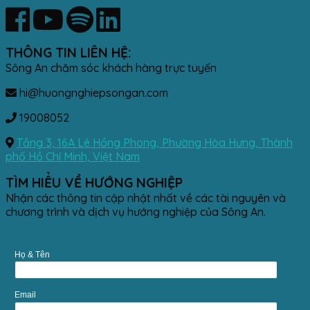
THÔNG TIN LIÊN HỆ:
Sông An chăm sóc khách hàng trực tuyến
hi@huongnghiepsongan.com
19008052
Tầng 3, 16A Lê Hồng Phong, Phường Hòa Hưng, Thành
phố Hồ Chí Minh, Việt Nam
TÌM HIỂU VỀ HƯỚNG NGHIỆP
Nhận các thông tin cập nhật nhất về các tài nguyên và
chương trình và dịch vụ hướng nghiệp của Sông An.
Họ & Tên
Email