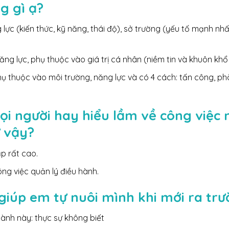
g gì ạ?
 lực (kiến thức, kỹ năng, thái độ), sở trường (yếu tố mạnh nhấ
ăng lực, phụ thuộc vào giá trị cá nhân (niềm tin và khuôn khổ
hụ thuộc vào môi trường, năng lực và có 4 cách: tấn công, p
 người hay hiểu lầm về công việc n
ư vậy?
ập rất cao.
ng việc quản lý điều hành.
giúp em tự nuôi mình khi mới ra tr
ành này: thực sự không biết