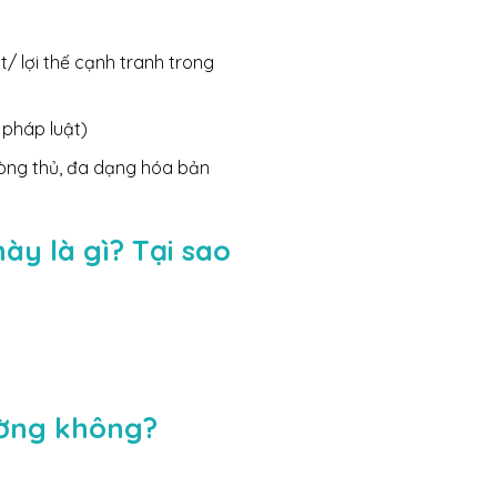
t/ lợi thế cạnh tranh trong
 pháp luật)
hòng thủ, đa dạng hóa bản
ày là gì? Tại sao
ường không?