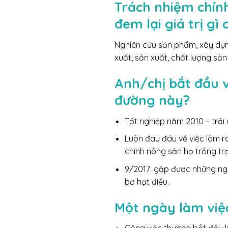
Trách nhiệm chính
đem lại giá trị gì
Nghiên cứu sản phẩm, xây dựng
xuất, sản xuất, chất lượng sả
Anh/chị bắt đầu 
đường này?
Tốt nghiệp năm 2010 – trải
Luôn đau đáu về việc làm r
chính nông sản họ trồng trọ
9/2017: gặp được những ngư
bơ hạt điều.
Một ngày làm việc