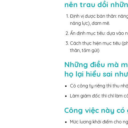
nên trau dồi nhữn
Định vị được bản thân: năng
năng lực), đam mê.
Ấn định mục tiêu: dựa vào n
Cách thực hiện mục tiêu (p
thân, tầm gửi)
Những điều mà mọi
họ lại hiểu sai nh
Có công ty riêng thì thu nh
Làm giám đốc thì chỉ làm cô
Công việc này có 
Mức lương khởi điểm cho ng