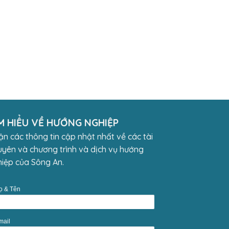
M HIỂU VỀ HƯỚNG NGHIỆP
n các thông tin cập nhật nhất về các tài
yên và chương trình và dịch vụ hướng
iệp của Sông An.
ọ & Tên
mail