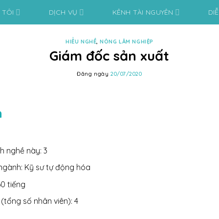
 TÔI
DỊCH VỤ
KÊNH TÀI NGUYÊN
DI
HIỂU NGHỀ
,
NÔNG LÂM NGHIỆP
Giám đốc sản xuất
Đăng ngày
20/07/2020
n
h nghề này: 3
ngành: Kỹ sư tự động hóa
0 tiếng
(tổng số nhân viên): 4