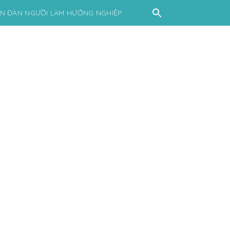
ỄN ĐÀN NGƯỜI LÀM HƯỚNG NGHIỆP