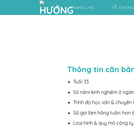
Skip
TRANG CHỦ
VỀ CHÚNG
to
content
Thông tin căn bả
Tuổi: 33
Số năm kinh nghiệm ở ngàn
Trình độ học vấn & chuyên 
Số giờ làm hằng tuần: hơn 6
Loại hình & quy mô công ty 