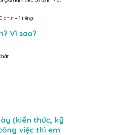
i gian làm việc cố định. Một
 phút – 1 tiếng.
h? Vì sao?
thân.
ày (kiến thức, kỹ
công việc thì em