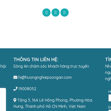
THÔNG TIN LIÊN HỆ:
TÌ
 hội
Sông An chăm sóc khách hàng trực tuyến
Nhậ
ngu
hi@huongnghiepsongan.com
ngh
19008052
H
Tầng 3, 16A Lê Hồng Phong, Phường Hòa
Hưng, Thành phố Hồ Chí Minh, Việt Nam
E