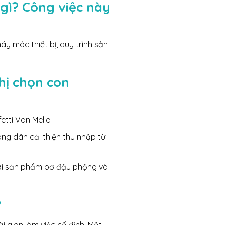
 gì?
Công việc này
y móc thiết bị, quy trình sản
hị chọn con
etti Van Melle.
ng dân cải thiện thu nhập từ
với sản phẩm bơ đậu phộng và
?