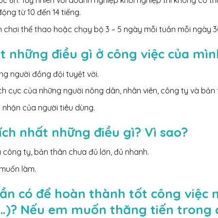
c 8h. Tuy nhiên với doanh nghiệp khởi nghiệp thì không có thờ
ộng từ 10 đến 14 tiếng.
 chơi thể thao hoặc chạy bộ 3 – 5 ngày mỗi tuần mỗi ngày 30
t những điều gì ở công việc của mìn
ng người đồng đội tuyệt vời.
ích cực của những người nông dân, nhân viên, công ty và bản 
nhận của người tiêu dùng.
ch nhất những điều gì? Vì sao?
 công ty, bản thân chưa đủ lớn, đủ nhanh.
 muốn làm.
ần có để hoàn thành tốt công việc n
v…)? Nếu em muốn thăng tiến trong 