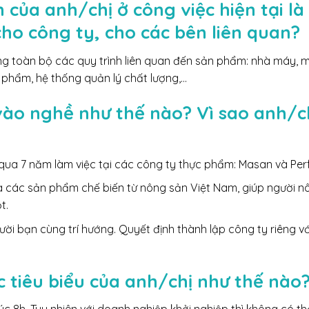
 của anh/chị ở công việc hiện tại là
 cho công ty, cho các bên liên quan?
 toàn bộ các quy trình liên quan đến sản phẩm: nhà máy, má
n phẩm, hệ thống quản lý chất lượng,…
vào nghề như thế nào? Vì sao anh/c
 qua 7 năm làm việc tại các công ty thực phẩm: Masan và Perf
a các sản phẩm chế biến từ nông sản Việt Nam, giúp người nô
t.
ời bạn cùng trí hướng. Quyết định thành lập công ty riêng 
 tiêu biểu của anh/chị như thế nào