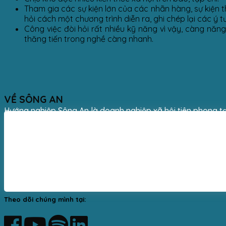
Tham gia các sự kiện lớn của các nhãn hàng, sự kiện t
hỏi cách một chương trình diễn ra, ghi chép lại các ý t
Công việc đòi hỏi rất nhiều kỹ năng vì vậy, càng năng
thăng tiến trong nghề càng nhanh.
VỀ SÔNG AN
Hướng nghiệp Sông An là doanh nghiệp xã hội tiên phong tạ
Theo dõi chúng mình tại: