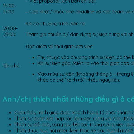
– Viết proposal, kịch bản chi tiết.
15:00-
17:00
– Cập nhật/ nhắc nhở deadline với các team về cá
Khi có chương trình diễn ra:
20:00-
23:00
Tham gia chuẩn bị/ dàn dựng sự kiện cùng với nh
Đặc điểm về thời gian làm việc:
Phụ thuộc vào chương trình sự kiện, có thể 
Khi sự kiện gấp /diễn ra vào thời gian cao đ
Ghi chú:
Vào mùa sự kiện (khoảng tháng 6 – tháng 8 
khác có thể “rảnh rỗi” nhiều ngày liền.
Anh/chị thích nhất những điều gì ở c
Cảm thấy mình giúp được khách hàng tổ chức thành cô
Thích sự đoàn kết, hợp tác làm việc cùng với các đội k
Thích sự đổi mới, sáng tạo liên tục trong công việc qua
Thích được học hỏi nhiều kiến thức về các ngành nghề