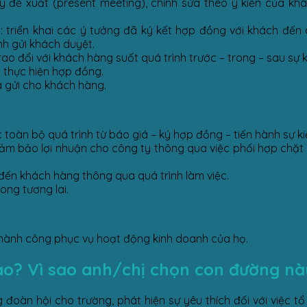
 đề xuất (present meeting), chỉnh sửa theo ý kiến của khá
: triển khai các ý tưởng đã ký kết hợp đồng với khách đến c
nh gửi khách duyệt.
rao đổi với khách hàng suốt quá trình trước – trong – sau sự k
h thực hiện hợp đồng.
à gửi cho khách hàng.
oàn bộ quá trình từ báo giá – ký hợp đồng – tiến hành sự ki
ảm bảo lợi nhuận cho công ty thông qua việc phối hợp chặt
đến khách hàng thông qua quá trình làm việc.
ong tương lai.
 thành công phục vụ hoạt động kinh doanh của họ.
ào? Vì sao anh/chị chọn con đường nà
oàn hội cho trường, phát hiện sự yêu thích đối với việc tổ 