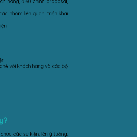
ch hàng, điều chỉnh proposal,
ác nhóm liên quan, triển khai
iện.
ện.
 chẽ với khách hàng và các bộ
y?
chức các sự kiện, lên ý tưởng,