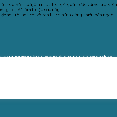
hể thao, văn hoá, âm nhạc trong/ngoài nước với vai trò khán
ưởng hay để làm tư liệu sau này.
 động, trải nghiệm và rèn luyện mình càng nhiều bên ngoài t
i Việt Nam trong lĩnh vực giáo dục và tư vấn hướng nghiệp.