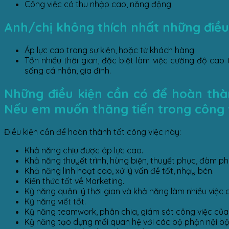
Công việc có thu nhập cao, năng động.
Anh/chị không thích nhất những điều 
Áp lực cao trong sự kiện, hoặc từ khách hàng.
Tốn nhiều thời gian, đặc biệt làm việc cường độ cao
sống cá nhân, gia đình.
Những điều kiện cần có để hoàn thành
Nếu em muốn thăng tiến trong công v
Điều kiện cần để hoàn thành tốt công việc này:
Khả năng chịu được áp lực cao.
Khả năng thuyết trình, hùng biện, thuyết phục, đàm ph
Khả năng linh hoạt cao, xử lý vấn đề tốt, nhạy bén.
Kiến thức tốt về Marketing.
Kỹ năng quản lý thời gian và khả năng làm nhiều việc c
Kỹ năng viết tốt.
Kỹ năng teamwork, phân chia, giám sát công việc của 
Kỹ năng tạo dựng mối quan hệ với các bộ phận nội bộ