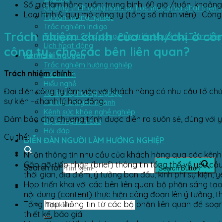
Số giờ làm hằng tuần: trung bình: 60 giờ /tuần, khoảng
Chương trình đồng hành du học thạc sĩ và phát triển 
Loại hình & quy mô công ty (tổng số nhân viên): Công 
Tư vấn hướng nghiệp
Trắc nghiệm Indigo
Trách nhiệm chính của anh/chị ở công 
Trung tâm Cộng đồng Phát triển Người học Toàn diện
Lịch hoạt động
công ty, cho các bên liên quan?
Kênh tài nguyên
Trắc nghiệm hướng nghiệp
Trách nhiệm chính:
Hiểu mình
Hiểu nghề
Đại diện công ty làm việc với khách hàng có nhu cầu tổ chức
Tài liệu tự hướng nghiệp
sự kiện – thanh lý hợp đồng.
Tài liệu chuyên ngành
Kênh sức khỏe nghề nghiệp
Đảm bảo cho chương trình được diễn ra suôn sẻ, đúng với 
Dự án nghiên cứu
Hỏi đáp
Cụ thể:
DIỄN ĐÀN NGƯỜI LÀM HƯỚNG NGHIỆP
Nhận thông tin nhu cầu của khách hàng qua các kênh l
Gặp gỡ, tiếp nhận (brief) thông tin tổng thể về yêu cầu
Search for:
Search Button
thời gian, địa điểm, ý tưởng ban đầu, kinh phí sự kiện, 
Họp triển khai với các bên liên quan: bộ phận sáng tạ
nội dung (content) thực hiện công đoạn lên ý tưởng, t
Tổng hợp thông tin từ các bộ phận liên quan để soạn 
thiết kế, báo giá.