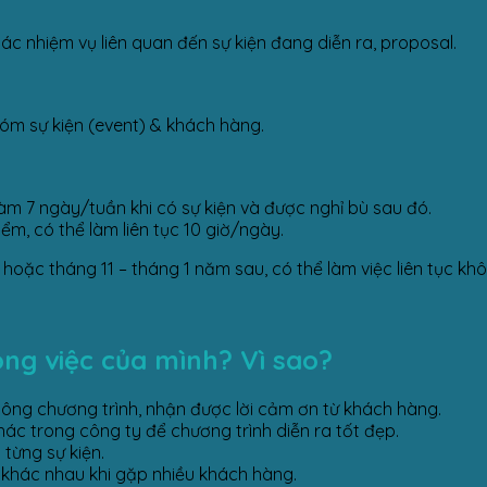
c nhiệm vụ liên quan đến sự kiện đang diễn ra, proposal.
óm sự kiện (event) & khách hàng.
làm 7 ngày/tuần khi có sự kiện và được nghỉ bù sau đó.
iểm, có thể làm liên tục 10 giờ/ngày.
hoặc tháng 11 – tháng 1 năm sau, có thể làm việc liên tục k
ông việc của mình? Vì sao?
ng chương trình, nhận được lời cảm ơn từ khách hàng.
hác trong công ty để chương trình diễn ra tốt đẹp.
 từng sự kiện.
 khác nhau khi gặp nhiều khách hàng.