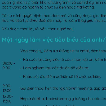
quản lý nhân sự, triển khai chương trình và cảm thấy mình c
các trường có ngành tổ chức sự kiện hoặc Marketing.
Tôi tự mình quyết định theo đam mê và cũng được gia đình
học, và tiếp tục theo đuổi đến nay. Tôi cảm thấy yêu thích c
Nếu được chọn lại, tôi vẫn chọn nghề này.
Một ngày làm việc tiêu biểu của anh/
Vào công ty, kiểm tra thông tin từ email, điện th
– Rà soát lại công việc từ các nhóm dự án, kiểm t
08:00 –
9:00
– Làm nghiệm thu các dự án đã diễn ra.
– Khảo sát địa điểm dự kiến sẽ tổ chức sự kiện.
9:00-
Gọi điện thoại hẹn thời gian brief meeting, gặp g
12:00
13:00-
Họp triển khai, brainstorming ý tưởng cho các t
15:00