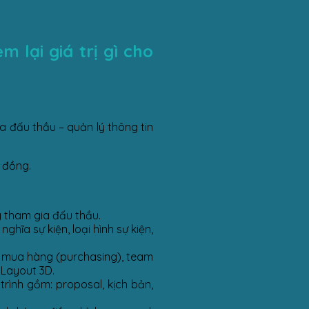
 lại giá trị gì cho
ia đấu thầu – quản lý thông tin
 đồng.
g tham gia đấu thầu.
hĩa sự kiện, loại hình sự kiện,
ận mua hàng (purchasing), team
 Layout 3D.
trình gồm: proposal, kịch bản,