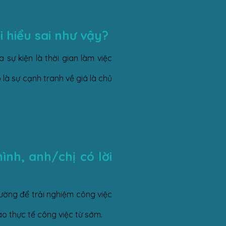
i hiểu sai như vậy?
 sự kiện là thời gian làm việc
là sự cạnh tranh về giá là chủ
ình, anh/chị có lời
rường để trải nghiệm công việc
o thực tế công việc từ sớm.