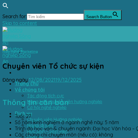
Search for:
Search Button
Skip to content
Hiểu nghề
,
Marketing
Chuyên viên Tổ chức sự kiện
Đăng ngày
12/08/2021
19/12/2025
Trang chủ
Về chúng tôi
Tác động tích cực
Thông tin căn bản
Mạng lưới chuyên viên hướng nghiệp
Cơ hội nghề nghiệp
Dịch vụ
Tuổi: 27
Chuyên viên Hướng nghiệp
Số năm kinh nghiệm ở ngành nghề này: 5 năm
Người đi làm
Trình độ học vấn & chuyên ngành: Đại học Văn hóa – 
Học sinh – Sinh viên
Các chứng chỉ chuyên môn (nếu có): không
Cha mẹ