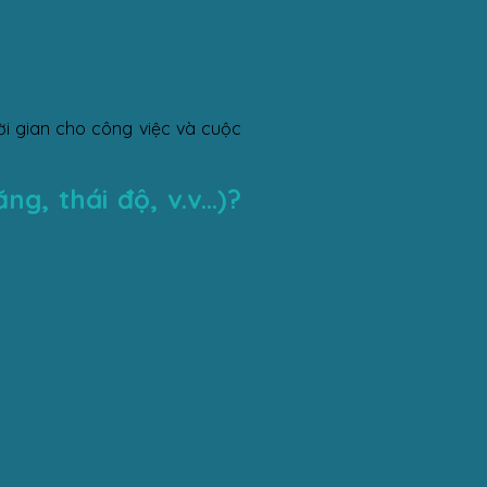
ời gian cho công việc và cuộc
ng, thái độ, v.v…)?