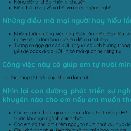
Năng động, chấp nhận di chuyển.
Kiến thức rộng về xã hội và nhiều ngành nghề.
Những điều mà mọi người hay hiểu lầm 
Nhầm tưởng công việc này được ăn mặc đẹp, lên sân kh
nghiêm túc đảm bảo sự kiện diễn ra tốt đẹp.
Tưởng sẽ gặp gỡ các KOL (người có ảnh hưởng trong lĩn
yếu để book được KOL, ít có mối quan hệ riêng tư.
Công việc này có giúp em tự nuôi mì
Có, thu nhập tốt nếu chịu khó và làm tốt.
Nhìn lại con đường phát triển sự ngh
khuyên nào cho em nếu em muốn th
Các em nên tham gia các hoạt động tại trường THPT, đ
trước khi chọn ngành chính thức.
Các em có thể làm thêm ngay từ năm nhất đại học để 
Chịu khó đọc nhiều kiến thức xã hội trên báo, tạp chí.