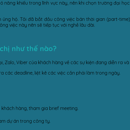
ó năng khiếu trong lĩnh vực này, nên khi chọn trường đại học
 ủng hộ. Tôi đã bắt đầu công việc bán thời gian (part-time
ông việc này nên sẽ tiếp tục với nghề lâu dài.
chị như thế nào?
oại, Zalo, Viber của khách hàng về các sự kiện đang diễn ra v
ra các deadline, liệt kê các việc cần phải làm trong ngày.
ỡ khách hàng, tham gia brief meeting.
eam dự án trong công ty.