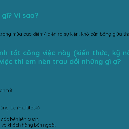
gì? Vì sao?
 trong mùa cao điểm/ diễn ra sự kiện, khó cân bằng giữa th
 tốt công việc này (kiến thức, kỹ nă
iệc thì em nên trau dồi những gì ạ?
án tốt.
ùng lúc (multitask).
các bên liên quan.
 và khách hàng bên ngoài.