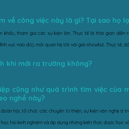
về công việc này là gì? Tại sao họ lạ
ấu, tham gia các sự kiện lớn. Thực tế là thời gian diễn ra
h vực nào đó), mối quan hệ tốt với giới showbiz. Thực tế, đó 
nh khi mới ra trường không?
iệp cũng như quá trình tìm việc của m
eo nghề này?
oàn hội, tổ chức các chuyến từ thiện, sự kiện văn nghệ ở t
học hỏi kinh nghiệm và áp dụng những kiến thức được học và