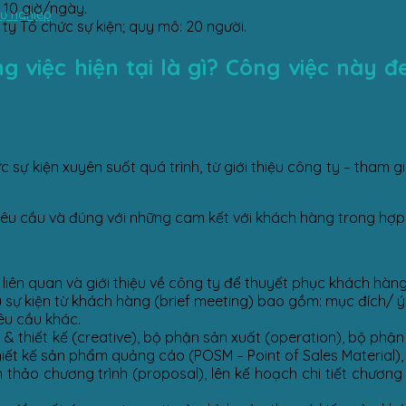
 10 giờ/ngày.
sự nghiệp
ty Tổ chức sự kiện; quy mô: 20 người.
việc hiện tại là gì? Công việc này đem
 sự kiện xuyên suốt quá trình, từ giới thiệu công ty – tham g
yêu cầu và đúng với những cam kết với khách hàng trong hợp
iên quan và giới thiệu về công ty để thuyết phục khách hàn
 sự kiện từ khách hàng (brief meeting) bao gồm: mục đích/ ý ng
yêu cầu khác.
o & thiết kế (creative), bộ phận sản xuất (operation), bộ ph
hiết kế sản phẩm quảng cáo (POSM – Point of Sales Material),
thảo chương trình (proposal), lên kế hoạch chi tiết chương 