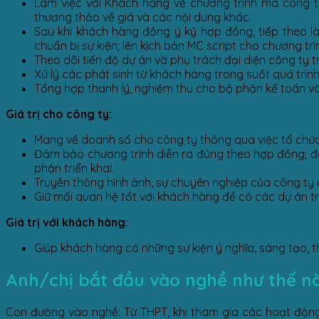
Làm việc với Khách hàng về chương trình mà công ty
thương thảo về giá và các nội dung khác.
Sau khi khách hàng đồng ý ký hợp đồng, tiếp theo là
chuẩn bị sự kiện; lên kịch bản MC script cho chương trì
Theo dõi tiến độ dự án và phụ trách đại diện công ty t
Xử lý các phát sinh từ khách hàng trong suốt quá trìn
Tổng hợp thanh lý, nghiệm thu cho bộ phận kế toán v
Giá trị cho công ty:
Mang về doanh số cho công ty thông qua việc tổ chức t
Đảm bảo chương trình diễn ra đúng theo hợp đồng; đ
phận triển khai.
Truyền thông hình ảnh, sự chuyên nghiệp của công ty 
Giữ mối quan hệ tốt với khách hàng để có các dự án tr
Giá trị với khách hàng:
Giúp khách hàng có những sự kiện ý nghĩa, sáng tạo,
Anh/chị bắt đầu vào nghề như thế n
Con đường vào nghề: Từ THPT, khi tham gia các hoạt động đ