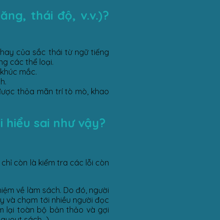
ng, thái độ, v.v.)?
 hay của sắc thái từ ngữ tiếng
ng các thể loại.
h khúc mắc.
h.
ược thỏa mãn trí tò mò, khao
i hiểu sai như vậy?
chỉ còn là kiểm tra các lỗi còn
hiệm về làm sách. Do đó, người
ay và chạm tới nhiều người đọc
m lại toàn bộ bản thảo và gợi
ayout sách,..).