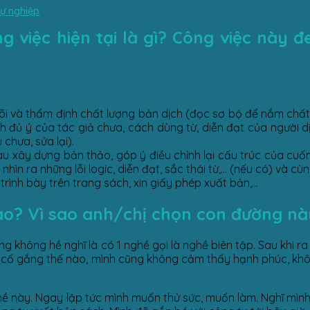
sự nghiệp
 việc hiện tại là gì?
Công việc này đe
dõi và thẩm định chất lượng bản dịch (đọc sơ bộ để nắm chất
h đủ ý của tác giả chưa, cách dùng từ, diễn đạt của người d
chưa, sửa lại).
hau xây dựng bản thảo, góp ý điều chỉnh lại cấu trúc của cu
ìn ra những lỗi logic, diễn đạt, sắc thái từ,… (nếu có) và cùn
rình bày trên trang sách, xin giấy phép xuất bản,…
ào? Vì sao anh/chị chọn con đường nà
ưng không hề nghĩ là có 1 nghề gọi là nghề biên tập. Sau khi 
 cố gắng thế nào, mình cũng không cảm thấy hạnh phúc, khô
hề này. Ngay lập tức mình muốn thử sức, muốn làm. Nghĩ mình