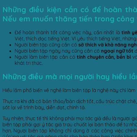
Những điều kiện cần có để hoàn thành
Nếu em muốn thăng tiến trong công v
Để hoàn thành tốt công việc này, cần nhất là
tình y
Việt, thích đọc tiếng Việt. Vì yêu thích tiếng Việt, nh
Người biên tập cũng cần có
sở thích và khả năng ngh
Người biên tập ngày nay cũng cần có
ngoại ngữ tốt
đ
Người làm biên tập cần có
tính chuyên cần, bền bỉ
và
khát tri thức.
Những điều mà mọi người hay hiểu lầm 
Hiểu lầm phổ biến về nghề làm biên tập là nghề này chỉ làm c
Thực ra khi đã có bản thảo/bản dịch tốt, cấu trúc chặt chẽ, 
sót lại về trình bày, diễn đạt, chính tả.
Tuy nhiên, thực tế thì không phải mọi tác giả đều là người 
biên tập phải gợi ý tác giả trau chuốt lại bản thảo để từ n
hơn. Người biên tập không chỉ dừng ở các công việc chính 
ý/cùng với tác giả nâng chất cho bản thảo hơn (triển khai th