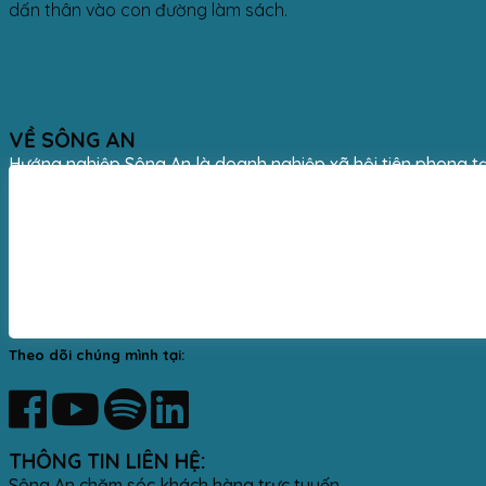
dấn thân vào con đường làm sách.
VỀ SÔNG AN
Hướng nghiệp Sông An là doanh nghiệp xã hội tiên phong tạ
Theo dõi chúng mình tại:
THÔNG TIN LIÊN HỆ:
Sông An chăm sóc khách hàng trực tuyến