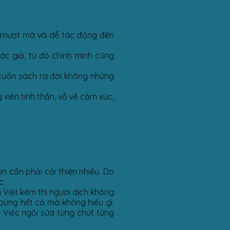
, mượt mà và dễ tác động đến
ác giả, từ đó chính mình cũng
cuốn sách ra đời không những
 viên tinh thần, vỗ về cảm xúc,
n cần phải cải thiện nhiều. Do
c.
g Việt kém thì người dịch không
 bùng hết cả mà không hiểu gì.
. Việc ngồi sửa từng chút từng