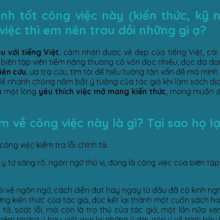
 tốt công việc này (kiến thức, kỹ nă
iệc thì em nên trau dồi những gì ạ?
êu với tiếng Việt
, cảm nhận được vẻ đẹp của tiếng Việt, cái
ững biên tập viên tiềm năng thường có vốn đọc nhiều, đọc đa dạ
iên cứu
, ưa tra cứu, tìm tòi để hiểu tường tận vấn đề mà mìn
ể nhanh chóng nắm bắt ý tưởng của tác giả khi làm sách dịc
 một lòng
yêu thích việc mở mang kiến thức
, mong muốn đ
về công việc này là gì? Tại sao họ lạ
ông việc kiểm tra lỗi chính tả.
ý tứ sáng rõ, ngôn ngữ thú vị, đúng là công việc của biên tập 
giỏi về ngôn ngữ, cách diễn đạt hay ngay từ đầu đã có kinh ng
hững kiến thức của tác giả, đúc kết lại thành một cuốn sách h
tả, soát lỗi, mà còn là trợ thủ của tác giả, một lần nữa xe
êm những ý hay, viết gọn lại những ý dài, góp ý về trình bày l