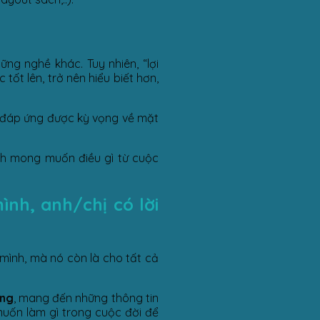
ng nghề khác. Tuy nhiên, “lợi
t lên, trở nên hiểu biết hơn,
g đáp ứng được kỳ vọng về mặt
nh mong muốn điều gì từ cuộc
ình, anh/chị có lời
mình, mà nó còn là cho tất cả
ồng
, mang đến những thông tin
muốn làm gì trong cuộc đời để