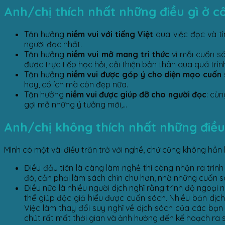
Anh/chị thích nhất những điều gì ở c
Tận hưởng
niềm vui với tiếng Việt
qua việc đọc và t
người đọc nhất.
Tận hưởng
niềm vui mở mang tri thức
vì mỗi cuốn sá
được trực tiếp học hỏi, cải thiện bản thân qua quá trìn
Tận hưởng
niềm vui được góp ý cho diện mạo cuốn
hay, có ích mà còn đẹp nữa.
Tận hưởng
niềm vui được giúp đỡ cho người đọc
: cùn
gợi mở những ý tưởng mới,…
Anh/chị không thích nhất những điều 
Mình có một vài điều trăn trở với nghề, chứ cũng không hẳn 
Điều đầu tiên là càng làm nghề thì càng nhận ra trình
đó, cần phải làm sách chỉn chu hơn, nhờ những cuốn sá
Điều nữa là nhiều người dịch nghĩ rằng trình độ ngoại 
thể giúp độc giả hiểu được cuốn sách. Nhiều bản dịch 
Việc làm thay đổi suy nghĩ về dịch sách của các bạn 
chút rất mất thời gian và ảnh hưởng đến kế hoạch ra 