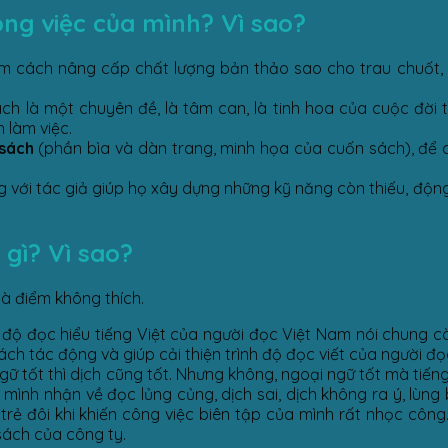
ông việc của mình? Vì sao?
ìm cách nâng cấp chất lượng bản thảo sao cho trau chuốt
ch là một chuyên đề, là tâm can, là tinh hoa của cuộc đời t
h làm việc.
 sách
(phần bìa và dàn trang, minh họa của cuốn sách), để 
g với tác giả giúp họ xây dựng những kỹ năng còn thiếu, động
gì? Vì sao?
là điểm không thích.
 độ đọc hiểu tiếng Việt của người đọc Việt Nam nói chung cò
ch tác động và giúp cải thiện trình độ đọc viết của người đọ
ngữ tốt thì dịch cũng tốt. Nhưng không, ngoại ngữ tốt mà tiến
mình nhận về đọc lủng củng, dịch sai, dịch không ra ý, lùng
trẻ đôi khi khiến công việc biên tập của mình rất nhọc công
sách của công ty.