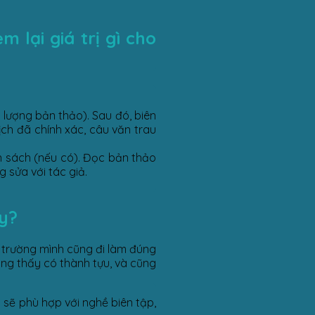
m lại giá trị gì cho
 lượng bản thảo). Sau đó, biên
ịch đã chính xác, câu văn trau
ốn sách (nếu có). Đọc bản thảo
g sửa với tác giả.
y?
ra trường mình cũng đi làm đúng
ng thấy có thành tựu, và cũng
 sẽ phù hợp với nghề biên tập,