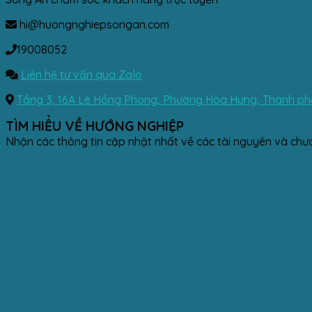
hi@huongnghiepsongan.com
19008052
Liên hệ tư vấn qua Zalo
Tầng 3, 16A Lê Hồng Phong, Phường Hòa Hưng, Thành phố
TÌM HIỂU VỀ HƯỚNG NGHIỆP
Nhận các thông tin cập nhật nhất về các tài nguyên và chư