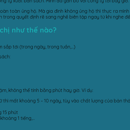
g ty xuất bản sách. Mình đã gắn bó với công ty tới bây giờ.
 hoàn toàn ủng hộ. Mà gia đình không ủng hộ thì thực ra mìn
ãn trong quyết định rẽ sang nghề biên tập ngay từ khi nghe đ
chị như thế nào?
 sắp tới (trong ngày, trong tuần,…)
sách:
m, không thể tính bằng phút hay giờ. Ví dụ:
hì mất khoảng 5 – 10 ngày, tùy vào chất lượng của bản thảo (
g 15 phút
khoảng 1 tiếng,…