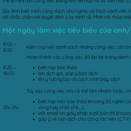
thế là mình bỏ công việc đang làm để nộp hồ sơ vào một côn
Gia đình biết mình cũng thích chữ nghĩa và thích sách nên
rất chắc chắn với quyết định của mình rồi. Mình rất thỏa m
Một ngày làm việc tiêu biểu của anh/
8:00 –
Kiểm tra/viết danh sách những công việc cần làm
8:20
Hoàn thành các công việc đã liệt kê trong danh 
8:20 –
biên tập bản thảo
18:00
tìm dịch giả, góp ý bản dịch
lên ý tưởng bìa và cách trình bày sách
Tùy vào công việc mà có thể làm nhanh hoặc chậ
biên tập một bản thảo khoảng 50 nghìn chữ t
Ghi chú
vòng hay chặt chẽ,…)
viết email xin giấy phép xuất bản thì khoản
góp ý về bản dịch cho cộng tác viên (CTV) 