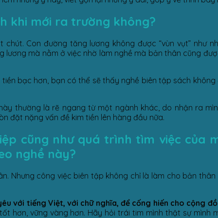
nh khi mới ra trường không?
t chút. Con đường tăng lương không được “vùn vụt” như nhữ
 lương mà nằm ở việc nhờ làm nghề mà bản thân cũng được tố
u tiền bạc hơn, bạn có thể sẽ thấy nghề biên tập sách khôn
này thường là rẽ ngang từ một ngành khác, do nhận ra mì
còn đặt nặng vấn đề kim tiền lên hàng đầu nữa.
iệp cũng như quá trình tìm việc của m
eo nghề này?
n. Nhưng công việc biên tập không chỉ là làm cho bản thân 
yêu với tiếng Việt, với chữ nghĩa, để cống hiến cho cộng đ
tốt hơn, vững vàng hơn. Hãy hỏi trái tim mình thật sự mình 