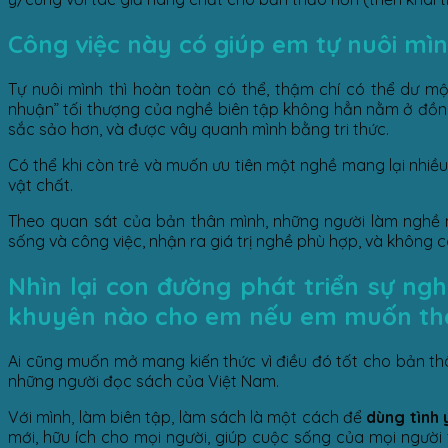
Công việc này có giúp em tự nuôi mì
Tự nuôi mình thì hoàn toàn có thể, thậm chí có thể dư mộ
nhuận” tối thượng của nghề biên tập không hẳn nằm ở đồng
sắc sảo hơn, và được vây quanh mình bằng tri thức.
Có thể khi còn trẻ và muốn ưu tiên một nghề mang lại nhiề
vật chất.
Theo quan sát của bản thân mình, những người làm nghề 
sống và công việc, nhận ra giá trị nghề phù hợp, và không 
Nhìn lại con đường phát triển sự ngh
khuyên nào cho em nếu em muốn th
Ai cũng muốn mở mang kiến thức vì điều đó tốt cho bản thâ
những người đọc sách của Việt Nam.
Với mình, làm biên tập, làm sách là một cách để
dùng tình 
mới, hữu ích cho mọi người, giúp cuộc sống của mọi người 