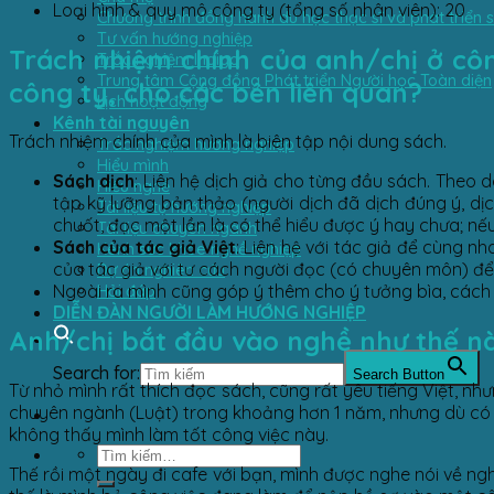
Loại hình & quy mô công ty (tổng số nhân viên): 20
Chương trình đồng hành du học thạc sĩ và phát triển 
Tư vấn hướng nghiệp
Trách nhiệm chính của anh/chị ở công
Trắc nghiệm Indigo
Trung tâm Cộng đồng Phát triển Người học Toàn diện
công ty, cho các bên liên quan?
Lịch hoạt động
Kênh tài nguyên
Trách nhiệm chính của mình là biên tập nội dung sách.
Trắc nghiệm hướng nghiệp
Hiểu mình
Sách dịch
: Liên hệ dịch giả cho từng đầu sách. Theo 
Hiểu nghề
tập kỹ lưỡng bản thảo (người dịch đã dịch đúng ý, dịc
Tài liệu tự hướng nghiệp
chuốt, đọc một lần là có thể hiểu được ý hay chưa; nếu 
Tài liệu chuyên ngành
Sách của tác giả Việt
: Liên hệ với tác giả để cùng n
Kênh sức khỏe nghề nghiệp
của tác giả với tư cách người đọc (có chuyên môn) để nh
Dự án nghiên cứu
Hỏi đáp
Ngoài ra mình cũng góp ý thêm cho ý tưởng bìa, cách t
DIỄN ĐÀN NGƯỜI LÀM HƯỚNG NGHIỆP
Anh/chị bắt đầu vào nghề như thế n
Search for:
Search Button
Từ nhỏ mình rất thích đọc sách, cũng rất yêu tiếng Việt, nh
chuyên ngành (Luật) trong khoảng hơn 1 năm, nhưng dù có
không thấy mình làm tốt công việc này.
Thế rồi một ngày đi cafe với bạn, mình được nghe nói về ng