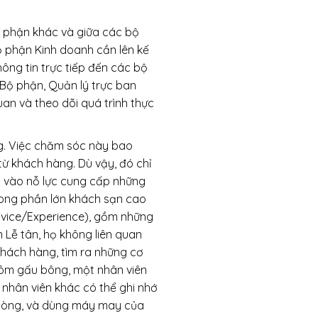
bộ phận khác và giữa các bộ
bộ phận Kinh doanh cần lên kế
ông tin trực tiếp đến các bộ
Bộ phận, Quản lý trực ban
an và theo dõi quá trình thực
g. Việc chăm sóc này bao
từ khách hàng. Dù vậy, đó chỉ
hờ vào nỗ lực cung cấp những
ong phần lớn khách sạn cao
ervice/Experience), gồm những
n Lễ tân, họ không liên quan
 khách hàng, tìm ra những cơ
 ôm gấu bông, một nhân viên
 nhân viên khác có thể ghi nhớ
phòng, và dùng máy may của