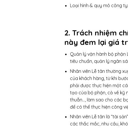
Loại hình & quy mô công ty
2. Trách nhiệm chí
này đem lại giá tr
Quản lý vận hành bộ phận L
tiêu chuẩn, quản lý ngân sá
Nhân viên Lễ tân thường xuy
của khách hàng, từ khi bướ
phải được thực hiện một cá
tạo của bộ phận, cả về kỹ
thuẫn…, làm sao cho các bạn 
để có thể thực hiện công v
Nhân viên Lễ tân là “tài s
các thắc mắc, nhu cầu, khó