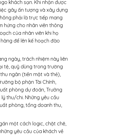
ogo khách sạn. Khi nhận được
việc gây ấn tượng và xây dựng
hông phải là trực tiếp mang
ảm hứng cho nhân viên thông
hoạch của nhân viên khi họ
 hàng để lên kế hoạch đào
àng ngày, trách nhiệm này liên
ại tệ, quỹ dùng trong trường
hu ngân (tiền mặt và thẻ),
Trưởng bộ phận Tài Chính,
 suất phòng dự đoán, Trưởng
lý thu/chi. Những yêu cầu
uất phòng, tổng doanh thu,
án một cách logic, chặt chẽ,
ý những yêu cầu của khách về