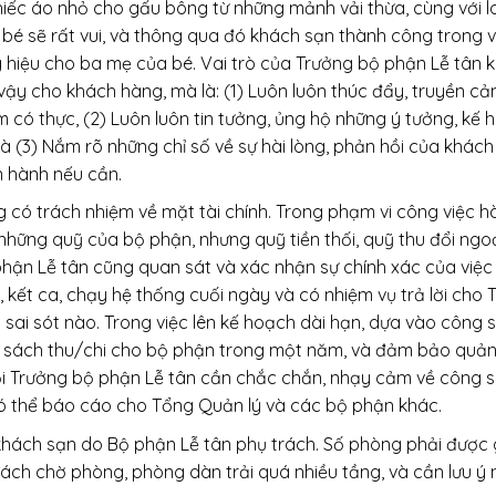
iếc áo nhỏ cho gấu bông từ những mảnh vải thừa, cùng với l
é sẽ rất vui, và thông qua đó khách sạn thành công trong 
g hiệu cho ba mẹ của bé. Vai trò của Trưởng bộ phận Lễ tân k
vậy cho khách hàng, mà là: (1) Luôn luôn thúc đẩy, truyền c
m có thực, (2) Luôn luôn tin tưởng, ủng hộ những ý tưởng, kế 
(3) Nắm rõ những chỉ số về sự hài lòng, phản hồi của khách
n hành nếu cần.
 có trách nhiệm về mặt tài chính. Trong phạm vi công việc h
những quỹ của bộ phận, nhưng quỹ tiền thối, quỹ thu đổi ngo
ận Lễ tân cũng quan sát và xác nhận sự chính xác của việc t
 kết ca, chạy hệ thống cuối ngày và có nhiệm vụ trả lời cho 
 sai sót nào. Trong việc lên kế hoạch dài hạn, dựa vào công
n sách thu/chi cho bộ phận trong một năm, và đảm bảo quản 
ỏi Trưởng bộ phận Lễ tân cần chắc chắn, nhạy cảm về công s
có thể báo cáo cho Tổng Quản lý và các bộ phận khác.
hách sạn do Bộ phận Lễ tân phụ trách. Số phòng phải được g
khách chờ phòng, phòng dàn trải quá nhiều tầng, và cần lưu 