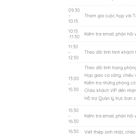
09:30
–
Tham gia cuộc họp với Tổ
10:15
10:15
Kiểm tra email, phản hồi 
-11:30
11:30
–
Theo dõi tình hình khách
12:30
Theo dõi tình trạng phòn
Họp giao ca sáng, chiều v
13:00
Kiểm tra những phòng có 
–
15:30
Chào khách VIP đến nhậ
Hỗ trợ Quản lý trực ban
15:30
–
Kiểm tra email, phản hồi 
16:30
16:30
Viết thiệp sinh nhật, ch