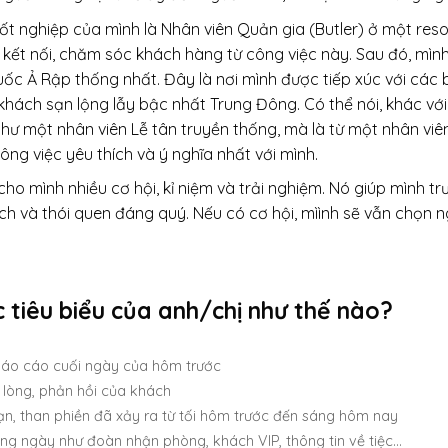
tốt nghiệp của mình là Nhân viên Quản gia (Butler) ở một res
kết nối, chăm sóc khách hàng từ công việc này. Sau đó, mình 
ốc Ả Rập thống nhất. Đây là nơi mình được tiếp xúc với các 
t khách sạn lộng lẫy bậc nhất Trung Đông. Có thể nói, khác vớ
hư một nhân viên Lễ tân truyền thống, mà là từ một nhân viê
ông việc yêu thích và ý nghĩa nhất với mình.
ho mình nhiều cơ hội, kỉ niệm và trải nghiệm. Nó giúp mình t
ch và thói quen đáng quý. Nếu có cơ hội, mìình sẽ vẫn chọn n
c tiêu biểu của anh/chị như thế nào?
áo cáo cuối ngày của hôm trước
i lòng, phản hồi của khách
n, than phiền đã xảy ra từ tối hôm trước đến sáng hôm nay
ong ngày như đoàn nhận phòng, khách VIP, thông tin về tiệc…