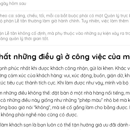
 ngày hôm sau
theo ca: sáng, chiều, tối, mỗi ca bắt buộc phải có một Quản lý trự
ộ phận Lễ tân thường làm giờ hành chính. Tuy nhiên, việc làm thêm g
ận Lễ tân không cố định, mà phụ thuộc vào những sự kiện xảy ra tr
năng quản lý thời gian tốt.
nhất những điều gì ở công việc của m
nh phúc nhất khi được khách công nhận, gửi lời khen. Khác v
ững cảm xúc của khách hàng: vui, xúc động, buồn, giận dữ, kh
c tiêu cực thành tích cực. Khi làm được như vậy, mình và bộ 
àm những điều không thể: đặt bàn ở một nhà hàng nổi tiếng, 
 cả những điều này giống như những “phép màu” nhỏ bé mà kh
ông bao giờ nói “không”, mà sẽ cố gắng làm cho bằng được. 
à không phải nghề nào cũng có được.
àm khách sạn là bạn luôn có thể tận hưởng giá ưu đãi dành 