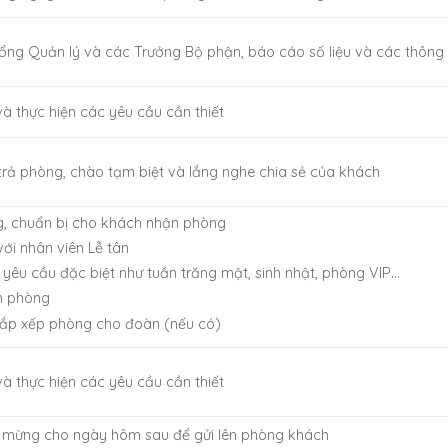
ng Quản lý và các Trưởng Bộ phận, báo cáo số liệu và các thông 
và thực hiện các yêu cầu cần thiết
 trả phòng, chào tạm biệt và lắng nghe chia sẻ của khách
g, chuẩn bị cho khách nhận phòng
ới nhân viên Lễ tân
yêu cầu đặc biệt như tuần trăng mật, sinh nhật, phòng VIP…
n phòng
 sắp xếp phòng cho đoàn (nếu có)
và thực hiện các yêu cầu cần thiết
ào mừng cho ngày hôm sau để gửi lên phòng khách