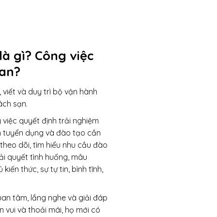
là gì? Công việc
uan?
viết và duy trì bộ vận hành
ách sạn.
 việc quyết định trải nghiệm
nh tuyển dụng và đào tạo cần
theo dõi, tìm hiểu nhu cầu đào
i quyết tình huống, mâu
ến thức, sự tự tin, bình tĩnh,
uan tâm, lắng nghe và giải đáp
 vui và thoải mái, họ mới có