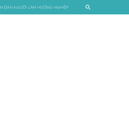
ỄN ĐÀN NGƯỜI LÀM HƯỚNG NGHIỆP