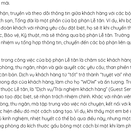
 mái.
nhận, truyền và theo dõi thông tin giữa khách hàng với các 
h sạn, Tổng đài là một phần của bộ phận Lễ tân. Ví dụ, khi 
oàn khách với những yêu cầu đặt biệt, họ sẽ ít khi chuyển th
 Bảo vệ, Kỹ thuật, mà sẽ thông qua bộ phận Lễ tân. Trưởng 
 nhiệm vụ tổng hợp thông tin, chuyển đến các bộ phận liên qu
g trong công việc của bộ phận Lễ tân là chăm sóc khách hàn
phòng, thu ngân, nhận và giải quyết các yêu cầu, than phiền 
căn bản. Dịch vụ khách hàng từ “tốt” trở thành “tuyệt vời” n
mong đợi của khách hàng, làm cho họ “WOW” và ấn tượng. Tr
 thuộc Lễ tân, là “Dịch vụ/Trải nghiệm khách hàng” (Guest S
o tạo đặc biệt, sẽ nhận trách nhiệm chính. Khác với nhân viê
òng, thu ngân, mà tập trung vào việc nói chuyện, kết nối với
 hiện điều đó một cách sáng tạo. Ví dụ, khi thấy một em bé
 kinh nghiệm, nhiệt huyết có thể bỏ qua điều này, nhưng một
ng phòng đo kích thước gấu bông một cách bí mật khi làm 