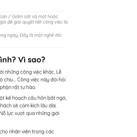
c ban / Giám sát và một hoặc
iờ để giải quyết hết công việc là
ong ngày. Đây là một nghề đòi
ình? Vì sao?
ới những công việc khác, Lễ
ó chịu… Công việc này đòi hỏi
phận rất tự hào.
một kế hoạch cầu hôn bất ngờ,
ách sẽ cảm kích lâu dài.
Nỗ lực vượt qua những giới
cho nhân viên trong các