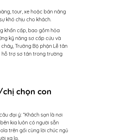
hàng, tour, xe hoặc bán nâng
sự khó chịu cho khách.
ống khẩn cấp, bao gồm hỏa
những kỹ năng sơ cấp cứu và
o cháy, Trưởng Bộ phận Lễ tân
c hỗ trợ sơ tán trong trường
/chị chọn con
âu đại ý: “Khách sạn là nơi
y bên kia luôn có người sẵn
la trên gối cùng lời chúc ngủ
i xa lạ.