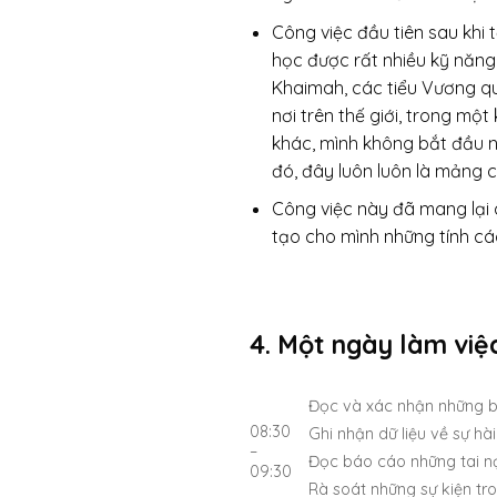
Công việc đầu tiên sau khi 
học được rất nhiều kỹ năng 
Khaimah, các tiểu Vương qu
nơi trên thế giới, trong mộ
khác, mình không bắt đầu n
đó, đây luôn luôn là mảng c
Công việc này đã mang lại c
tạo cho mình những tính cá
4. Một ngày làm việ
Đọc và xác nhận những b
08:30
Ghi nhận dữ liệu về sự hà
–
Đọc báo cáo những tai nạ
09:30
Rà soát những sự kiện tr