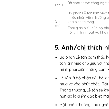
–
Rà soát trước công việc
17:30
Bộ phận Lễ tân làm việc 
nhiều nhân viên. Trưởng b
Ghi
khá bình thường.
chú:
Thời gian biểu của bộ ph
hỏi tính linh hoạt và khả 
5. Anh/chị thích 
Bộ phận Lễ tân cảm thấy hạ
tân làm việc chủ yếu với nh
mình phải biến những cảm xú
Lễ tân là bộ phận có thể l
mua vé vào phút chót… Tất
Thông thường, Lễ tân sẽ kh
hạn đó là điểm đặc biệt m
Một phần thưởng cho nghề l