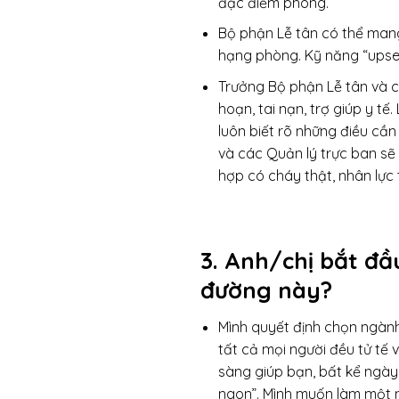
đặc điểm phòng.
Bộ phận Lễ tân có thể mang
hạng phòng. Kỹ năng “upsel
Trưởng Bộ phận Lễ tân và c
hoạn, tai nạn, trợ giúp y t
luôn biết rõ những điều cần
và các Quản lý trực ban sẽ 
hợp có cháy thật, nhân lực
3. Anh/chị bắt đầ
đường này?
Mình
quyết định chọn ngành 
tất cả mọi người đều tử tế v
sàng giúp bạn, bất kể ngày
ngon”. Mình muốn làm một n