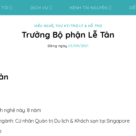
 TÔI
DỊCH VỤ
KÊNH TÀI NGUYÊN
DI
HIỂU NGHỀ
,
THƯ KÝ/TRỢ LÝ & HỖ TRỢ
Trưởng Bộ phận Lễ Tân
Đăng ngày
25/09/2021
bản
h nghề này: 8 năm
ngành: Cử nhân Quản trị Du lịch & Khách sạn tại Singapore
ờ