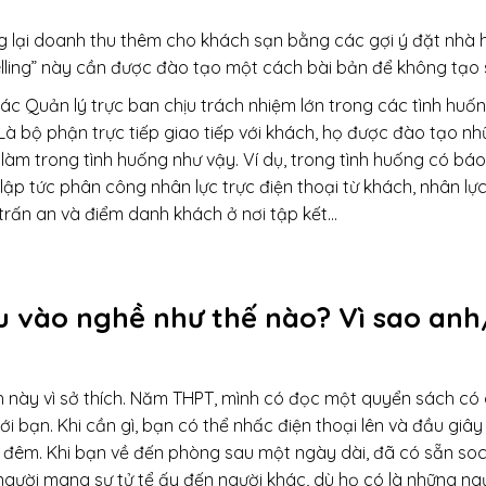
 lại doanh thu thêm cho khách sạn bằng các gợi ý đặt nhà 
ling” này cần được đào tạo một cách bài bản để không tạo 
ác Quản lý trực ban chịu trách nhiệm lớn trong các tình hu
ế. Là bộ phận trực tiếp giao tiếp với khách, họ được đào tạo 
 làm trong tình huống như vậy. Ví dụ, trong tình huống có bá
lập tức phân công nhân lực trực điện thoại từ khách, nhân lự
 trấn an và điểm danh khách ở nơi tập kết…
u vào nghề như thế nào? Vì sao anh
này vì sở thích. Năm THPT, mình có đọc một quyển sách có c
ới bạn. Khi cần gì, bạn có thể nhấc điện thoại lên và đầu giâ
 đêm. Khi bạn về đến phòng sau một ngày dài, đã có sẵn soco
gười mang sự tử tể ấy đến người khác, dù họ có là những ngườ