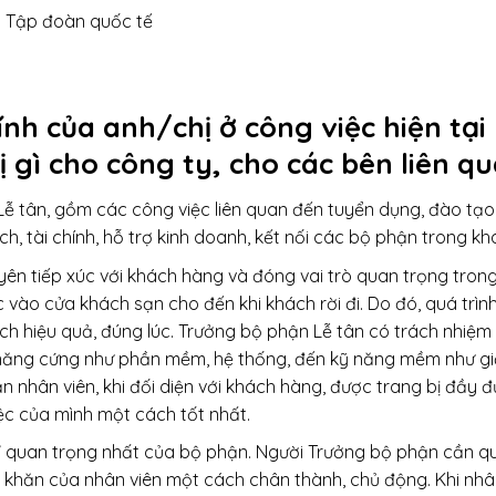
: Tập đoàn quốc tế
nh của anh/chị ở công việc hiện tại 
ị gì cho công ty, cho các bên liên q
ễ tân, gồm các công việc liên quan đến tuyển dụng, đào tạo, 
ch, tài chính, hỗ trợ kinh doanh, kết nối các bộ phận trong kh
ên tiếp xúc với khách hàng và đóng vai trò quan trọng trong
c vào cửa khách sạn cho đến khi khách rời đi. Do đó, quá trì
ch hiệu quả, đúng lúc. Trưởng bộ phận Lễ tân có trách nhiệm 
 năng cứng như phần mềm, hệ thống, đến kỹ năng mềm như giả
nhân viên, khi đối diện với khách hàng, được trang bị đầy đủ ki
iệc của mình một cách tốt nhất.
ản” quan trọng nhất của bộ phận. Người Trưởng bộ phận cần q
 khăn của nhân viên một cách chân thành, chủ động. Khi nhân