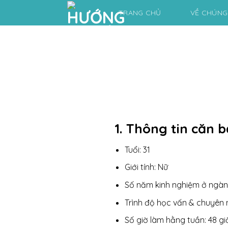
Skip
TRANG CHỦ
VỀ CHÚNG
to
content
1. Thông tin căn 
Tuổi: 31
Giới tính: Nữ
Số năm kinh nghiệm ở ngàn
Trình độ học vấn & chuyên 
Số giờ làm hằng tuần: 48 gi