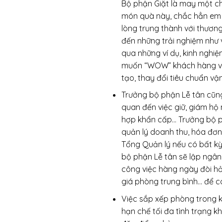
Bộ phận Giặt là may một ch
món quà này, chắc hẳn em b
lòng trung thành với thươn
đến những trải nghiệm như 
qua những ví dụ, kinh nghiệ
muốn “WOW” khách hàng và 
tạo, thay đổi tiêu chuẩn vậ
Trưởng bộ phận Lễ tân cũng
quan đến việc giữ, giám hộ 
hợp khẩn cấp… Trưởng bộ ph
quản lý doanh thu, hóa đơn,
Tổng Quản lý nếu có bất kỳ
bộ phận Lễ tân sẽ lập ngâ
công việc hàng ngày đòi h
giá phòng trung bình… để 
Việc sắp xếp phòng trong k
hạn chế tối đa tình trạng 