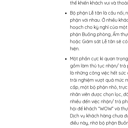
thể khiến khách vui và thoải
Bộ phận Lễ tân là cầu nối, 
phận với nhau. Ở nhiều khác
hoạch cho kỳ nghỉ của một đ
phận Buồng phòng, Ẩm thực,
hoặc Giám sát Lễ tân sẽ có
hiện.
Một phần cực kì quan trọn
gồm làm thủ tục nhận/ trả 
là những công việc hết sức 
trải nghiệm vượt quá mức 
cấp, một bộ phận nhỏ, trực
nhân viên được chọn lọc, đà
nhiều đến việc nhận/ trả ph
hội để khách “WOW” và thực
Dịch vụ khách hàng chưa đủ
điều này, nhờ bộ phận Buồ