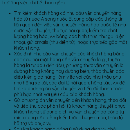
b. Công việc chi tiết bao gồm:
Tìm kiếm khách hàng có nhu cầu vận chuyển hàng
hóa từ nước A sang nước B, cung cấp các thông tin
liên quan đến việc vận chuyển hàng hóa quốc tế như
cước vận chuyển, thủ tục hải quan, kiểm tra chất
lượng hàng hóa, v.v bằng các hình thức như gọi điện
thoại, gửi emails (thư điện tử), hoặc trực tiếp gặp mặt
khách hàng.
Xác định nhu cầu vận chuyển của khách hàng bằng
các câu hỏi mặt hàng cần vận chuyển là gì, tuyến
hàng là từ đâu đến đâu, phương thức vận chuyển là
đường hàng không hay đường biển, thỏa thuận các
điều kiện giao hàng, làm việc với các nhà thầu phụ
như hãng xe tải, các đại lý hải quan, hãng tàu, v.v để
tìm ra phương án vận chuyển và tiến độ thanh toán
phù hợp nhất với yêu cầu của khách hàng.
Gửi phương án vận chuyển đến khách hàng, theo dõi
và tiếp thu các phản hồi từ khách hàng, thuyết phục
khách hàng sử dụng dịch vụ vận chuyển do công ty
mình cung cấp bằng kiến thức chuyên môn, thái độ
hỗ trợ và phục vụ
Sau khi khách hàng đồng ý sử dụng dịch vụ phải