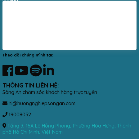
nghiệp.
Theo dõi chúng mình tại:
THÔNG TIN LIÊN HỆ:
Sông An chăm sóc khách hàng trực tuyến
hi@huongnghiepsongan.com
19008052
Tầng 3, 16A Lê Hồng Phong, Phường Hòa Hưng, Thành
phố Hồ Chí Minh, Việt Nam