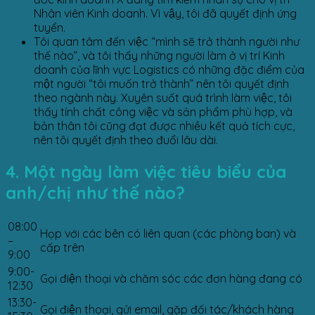
Nhân viên Kinh doanh. Vì vậy, tôi đã quyết định ứng
tuyển.
Tôi quan tâm đến việc “mình sẽ trở thành người như
thế nào”, và tôi thấy những người làm ở vị trí Kinh
doanh của lĩnh vực Logistics có những đặc điểm của
một người “tôi muốn trở thành” nên tôi quyết định
theo ngành này. Xuyên suốt quá trình làm việc, tôi
thấy tính chất công việc và sản phẩm phù hợp, và
bản thân tôi cũng đạt được nhiều kết quả tích cực,
nên tôi quyết định theo đuổi lâu dài.
4. Một ngày làm việc tiêu biểu của
anh/chị như thế nào?
08:00
Họp với các bên có liên quan (các phòng ban) và
–
cấp trên
9:00
9:00-
Gọi điện thoại và chăm sóc các đơn hàng đang có
12:30
13:30-
Gọi điện thoại, gửi email, gặp đối tác/khách hàng