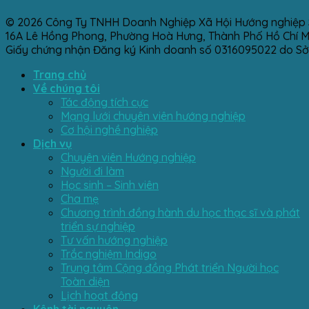
© 2026 Công Ty TNHH Doanh Nghiệp Xã Hội Hướng nghiệp 
16A Lê Hồng Phong, Phường Hoà Hưng, Thành Phố Hồ Chí Min
Giấy chứng nhận Đăng ký Kinh doanh số 0316095022 do Sở
Trang chủ
Về chúng tôi
Tác động tích cực
Mạng lưới chuyên viên hướng nghiệp
Cơ hội nghề nghiệp
Dịch vụ
Chuyên viên Hướng nghiệp
Người đi làm
Học sinh – Sinh viên
Cha mẹ
Chương trình đồng hành du học thạc sĩ và phát
triển sự nghiệp
Tư vấn hướng nghiệp
Trắc nghiệm Indigo
Trung tâm Cộng đồng Phát triển Người học
Toàn diện
Lịch hoạt động