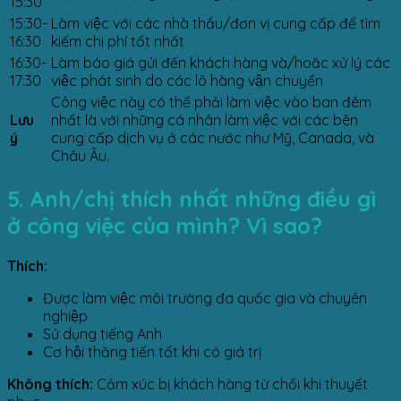
15:30
15:30-
Làm việc với các nhà thầu/đơn vị cung cấp để tìm
16:30
kiếm chi phí tốt nhất
16:30-
Làm báo giá gửi đến khách hàng và/hoăc xử lý các
17:30
việc phát sinh do các lô hàng vận chuyển
Công việc này có thể phải làm việc vào ban đêm
Lưu
nhất là với những cá nhân làm việc với các bên
ý
cung cấp dịch vụ ở các nước như Mỹ, Canada, và
Châu Âu.
5. Anh/chị thích nhất những điều gì
ở công việc của mình? Vì sao?
Thích:
Được làm việc môi trường đa quốc gia và chuyên
nghiệp
Sử dụng tiếng Anh
Cơ hội thăng tiến tốt khi có giá trị
Không thích:
Cảm xúc bị khách hàng từ chối khi thuyết