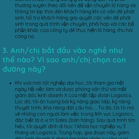
thường xuyên theo dõi tiến độ vận chuyển lô hàng và
thông tin kịp thời đến khách hàng khi có vấn đề phát
sinh, hỗ trợ khách hàng giải quyết các vấn đề phát
sinh trong quá trình vận chuyển, phối hợp với các bộ
phận khác của công ty để thục hiện lô hàng, thu hồi
công nợ.
3. Anh/chị bắt đầu vào nghề như
thế nào? Vì sao anh/chị chọn con
đường này?
Khi vừa mới tốt nghiệp đại học, tôi tham gia một
ngày hội việc làm và được phỏng vấn thử với một
giám đốc kinh doanh X của một tập đoàn Logistics.
Lúc đó, tôi ấn tượng bởi kỹ năng giao tiếp, kỹ năng
thuyết trình, khả năng đặt câu hỏi, … Từ đó, tôi tò mò
về những con người làm việc trong lĩnh vực Logistics,
đặc biệt là ở vị trí Sales (bán hàng). Sau quá trình tìm
hiểu, tôi quyết định đi học 1 khóa học nghiệp vụ 3
tháng về Logistics. Trùng hợp, giai đoạn này, giám
đốc kinh doanh X đang tìm kiếm nhân sự cho vị trí