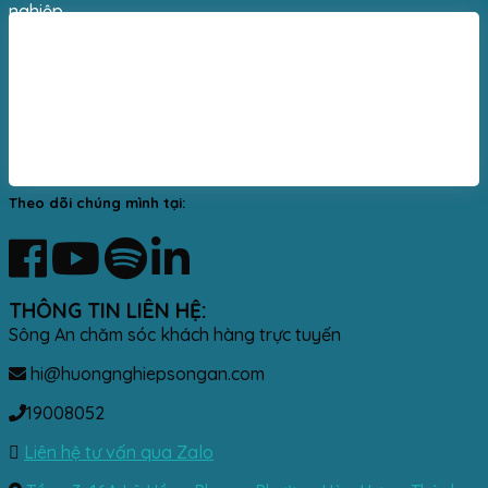
nghiệp.
Theo dõi chúng mình tại:
THÔNG TIN LIÊN HỆ:
Sông An chăm sóc khách hàng trực tuyến
hi@huongnghiepsongan.com
19008052
Liên hệ tư vấn qua Zalo