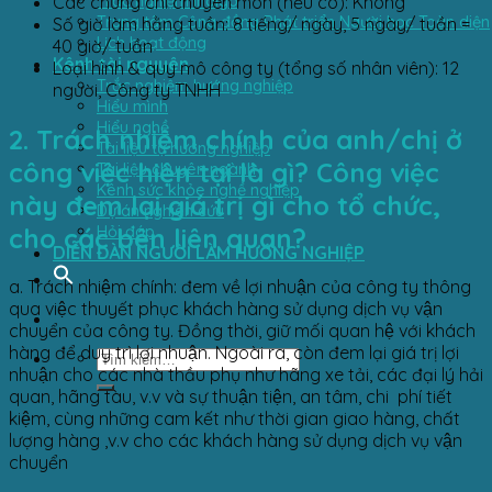
Trắc nghiệm Indigo
Các chứng chỉ chuyên môn (nếu có): Không
Trung tâm Cộng đồng Phát triển Người học Toàn diện
Số giờ làm hằng tuần: 8 tiếng/ ngày, 5 ngày/ tuần =
Lịch hoạt động
40 giờ/ tuần
Kênh tài nguyên
Loại hình & quy mô công ty (tổng số nhân viên): 12
Trắc nghiệm hướng nghiệp
người, Công ty TNHH
Hiểu mình
Hiểu nghề
2. Trách nhiệm chính của anh/chị ở
Tài liệu tự hướng nghiệp
công việc hiện tại là gì? Công việc
Tài liệu chuyên ngành
Kênh sức khỏe nghề nghiệp
này đem lại giá trị gì cho tổ chức,
Dự án nghiên cứu
Hỏi đáp
cho các bên liên quan?
DIỄN ĐÀN NGƯỜI LÀM HƯỚNG NGHIỆP
a. Trách nhiệm chính: đem về lợi nhuận của công ty thông
qua việc thuyết phục khách hàng sử dụng dịch vụ vận
chuyển của công ty. Đồng thời, giữ mối quan hệ với khách
hàng để duy trì lợi nhuận. Ngoài ra, còn đem lại giá trị lợi
nhuận cho các nhà thầu phụ như hãng xe tải, các đại lý hải
quan, hãng tàu, v.v và sự thuận tiện, an tâm, chi phí tiết
kiệm, cùng những cam kết như thời gian giao hàng, chất
lượng hàng ,v.v cho các khách hàng sử dụng dịch vụ vận
chuyển