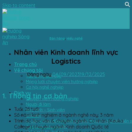
Skip to content
Bán hàng
,
Hiểu nghề
Nhân viên Kinh doanh lĩnh vực
Logistics
Trang chủ
Về chúng tôi
Đăng ngày
04/09/2023
19/12/2025
Tác động tích cực
Mạng lưới chuyên viên hướng nghiệp
Cơ hội nghề nghiệp
Dịch vụ
1. Thông tin cơ bản
Chuyên viên Hướng nghiệp
Người đi làm
Tuổi: 26 tuổi
Học sinh – Sinh viên
Số năm kinh nghiệm ở ngành nghề này: 3 năm
Cha mẹ
Trình độ học vấn & chuyên ngành: Cử nhân (Keuka
Chương trình đồng hành du học thạc sĩ và phát triển 
College) chuyên ngành Kinh doanh Quốc tế
Tư vấn hướng nghiệp