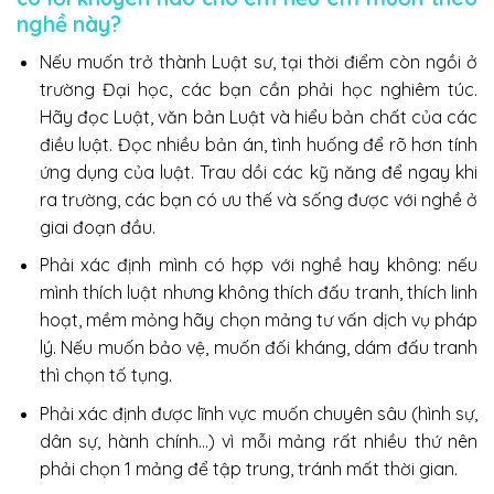
nghề này?
Nếu muốn trở thành Luật sư, tại thời điểm còn ngồi ở
trường Đại học, các bạn cần phải học nghiêm túc.
Hãy đọc Luật, văn bản Luật và hiểu bản chất của các
điều luật. Đọc nhiều bản án, tình huống để rõ hơn tính
ứng dụng của luật. Trau dồi các kỹ năng để ngay khi
ra trường, các bạn có ưu thế và sống được với nghề ở
giai đoạn đầu.
Phải xác định mình có hợp với nghề hay không: nếu
mình thích luật nhưng không thích đấu tranh, thích linh
hoạt, mềm mỏng hãy chọn mảng tư vấn dịch vụ pháp
lý. Nếu muốn bảo vệ, muốn đối kháng, dám đấu tranh
thì chọn tố tụng.
Phải xác định được lĩnh vực muốn chuyên sâu (hình sự,
dân sự, hành chính…) vì mỗi mảng rất nhiều thứ nên
phải chọn 1 mảng để tập trung, tránh mất thời gian.