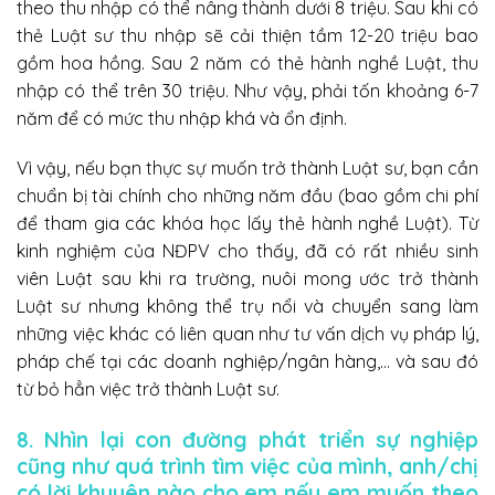
theo thu nhập có thể nâng thành dưới 8 triệu. Sau khi có
thẻ Luật sư thu nhập sẽ cải thiện tầm 12-20 triệu bao
gồm hoa hồng. Sau 2 năm có thẻ hành nghề Luật, thu
nhập có thể trên 30 triệu. Như vậy, phải tốn khoảng 6-7
năm để có mức thu nhập khá và ổn định.
Vì vậy, nếu bạn thực sự muốn trở thành Luật sư, bạn cần
chuẩn bị tài chính cho những năm đầu (bao gồm chi phí
để tham gia các khóa học lấy thẻ hành nghề Luật). Từ
kinh nghiệm của NĐPV cho thấy, đã có rất nhiều sinh
viên Luật sau khi ra trường, nuôi mong ước trở thành
Luật sư nhưng không thể trụ nổi và chuyển sang làm
những việc khác có liên quan như tư vấn dịch vụ pháp lý,
pháp chế tại các doanh nghiệp/ngân hàng,… và sau đó
từ bỏ hẳn việc trở thành Luật sư.
8. Nhìn lại con đường phát triển sự nghiệp
cũng như quá trình tìm việc của mình, anh/chị
có lời khuyên nào cho em nếu em muốn theo