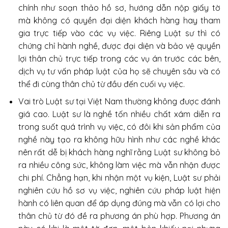
chính như soạn thảo hồ sơ, hướng dẫn nộp giấy tờ
mà không có quyền đại diện khách hàng hay tham
gia trực tiếp vào các vụ việc. Riêng Luật sư thì có
chứng chỉ hành nghề, được đại diện và bảo vệ quyền
lợi thân chủ trực tiếp trong các vụ án trước các bên,
dịch vụ tư vấn pháp luật của họ sẽ chuyên sâu và có
thể đi cùng thân chủ từ đầu đến cuối vụ việc.
Vai trò Luật sư tại Việt Nam thường không được đánh
giá cao. Luật sư là nghề tốn nhiều chất xám diễn ra
trong suốt quá trình vụ việc, có đôi khi sản phẩm của
nghề này tạo ra không hữu hình như các nghề khác
nên rất dễ bị khách hàng nghĩ rằng Luật sư không bỏ
ra nhiều công sức, không làm việc mà vẫn nhận được
chi phí. Chẳng hạn, khi nhận một vụ kiện, Luật sư phải
nghiên cứu hồ sơ vụ việc, nghiên cứu pháp luật hiện
hành có liên quan để áp dụng đúng mà vẫn có lợi cho
thân chủ từ đó đề ra phương án phù hợp. Phương án