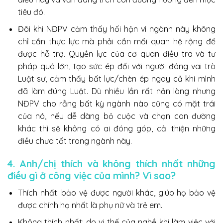
tiêu đó.
Đôi khi NĐPV cảm thấy hối hận vì ngành này không
chỉ cần thực lực mà phải cần mối quan hệ rộng để
được hỗ trợ. Quyền lực của cơ quan điều tra và tư
pháp quá lớn, tạo sức ép đối với người đóng vai trò
Luật sư, cảm thấy bất lực/chèn ép ngay cả khi mình
đã làm đúng Luật. Dù nhiều lần rất nản lòng nhưng
NĐPV cho rằng bất kỳ ngành nào cũng có mặt trái
của nó, nếu dễ dàng bỏ cuộc và chọn con đường
khác thì sẽ không có ai đóng góp, cải thiện những
điều chưa tốt trong ngành này.
4. Anh/chị thích và không thích nhất những
điều gì ở công việc của mình? Vì sao?
Thích nhất: bảo vệ được người khác, giúp họ bảo vệ
được chính họ nhất là phụ nữ và trẻ em.
Không thích nhất: do vị thế của nghề khi làm việc với