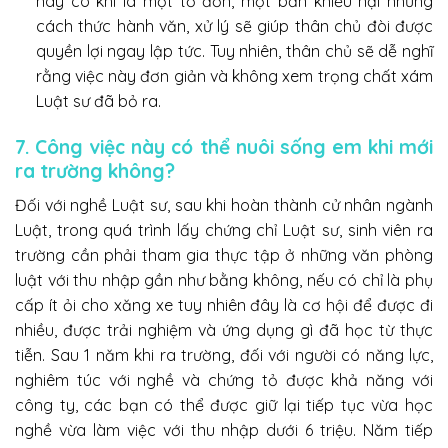
này có khi là một tờ đơn, một bản khiếu nại nhưng
cách thức hành văn, xử lý sẽ giúp thân chủ đòi được
quyền lợi ngay lập tức. Tuy nhiên, thân chủ sẽ dễ nghĩ
rằng việc này đơn giản và không xem trọng chất xám
Luật sư đã bỏ ra.
7. Công việc này có thể nuôi sống em khi mới
ra trường không?
Đối với nghề Luật sư, sau khi hoàn thành cử nhân ngành
Luật, trong quá trình lấy chứng chỉ Luật sư, sinh viên ra
trường cần phải tham gia thực tập ở những văn phòng
luật với thu nhập gần như bằng không, nếu có chỉ là phụ
cấp ít ỏi cho xăng xe tuy nhiên đây là cơ hội để được đi
nhiều, được trải nghiệm và ứng dụng gì đã học từ thực
tiễn. Sau 1 năm khi ra trường, đối với người có năng lực,
nghiêm túc với nghề và chứng tỏ được khả năng với
công ty, các bạn có thể được giữ lại tiếp tục vừa học
nghề vừa làm việc với thu nhập dưới 6 triệu. Năm tiếp