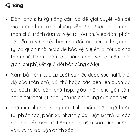
Kỹ năng:
Đàm phán: là kỹ năng cần có để giải quyết vấn đề
một cách hoà bình nhưng vẫn đạt được lợi ích cho
thân chủ, tránh đưa vụ việc ra tòa án. Việc đàm phán
sẽ diễn ra với nhiều bên như đối tác, bên bị hại, công
ty, cơ quan nhà nước để bảo vệ quyền lợi tối đa cho
thân chủ. Đàm phán tốt, thành công sẽ tiết kiệm thời
gian, chi phí, kết quả đôi bên cùng có lợi.
Nắm bắt tâm lý: giúp Luật sư hiểu được suy nghĩ, thái
độ của thân chủ, đối thủ hoặc các bên liên quan để
có cách tiếp cận phù hợp, giúp thân chủ yên tâm
hoặc chiến thuật hợp lý trước phản ứng của các bên.
Phản xạ nhanh: trong các tình huống bất ngờ hoặc
tại phiên toà, phản xạ nhanh giúp Luật sư trả lời các
câu hỏi sắc bén từ thẩm phán, kiểm soát tình huống
và đưa ra lập luận chính xác.