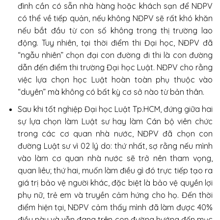
đình cần có sẵn nhà hàng hoặc khách sạn để NĐPV
có thể về tiếp quản, nếu không NĐPV sẽ rất khó khăn
nếu bắt đầu từ con số không trong thị trường lao
động. Tuy nhiên, tại thời điểm thi Đại học, NĐPV đã
“ngẫu nhiên” chọn đại con đường đi thi là con đường
dẫn đến điểm thi trường Đại học Luật. NĐPV cho rằng
việc lựa chọn học Luật hoàn toàn phụ thuộc vào
“duyên” mà không có bất kỳ cơ sở nào từ bản thân.
Sau khi tốt nghiệp Đại học Luật Tp.HCM, đứng giữa hai
sự lựa chọn làm Luật sư hay làm Cán bộ viên chức
trong các cơ quan nhà nước, NĐPV đã chọn con
đường Luật sư vì 02 lý do: thứ nhất, sợ rằng nếu mình
vào làm cơ quan nhà nước sẽ trở nên tham vọng,
quan liêu; thứ hai, muốn làm điều gì đó trực tiếp tạo ra
giá trị bảo vệ người khác, đặc biệt là bảo vệ quyền lợi
phụ nữ, trẻ em và truyền cảm hứng cho họ. Đến thời
điểm hiện tại, NĐPV cảm thấy mình đã làm được 40%
điều này và vẫn đang trên con đường hướng đến mục