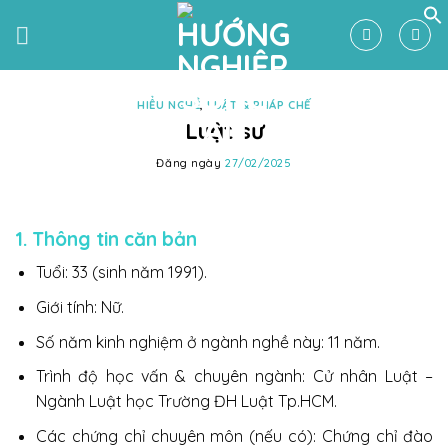
Skip
to
content
HIỂU NGHỀ
,
LUẬT & PHÁP CHẾ
Luật sư
Đăng ngày
27/02/2025
1. Thông tin căn bản
Tuổi: 33 (sinh năm 1991).
Giới tính: Nữ.
Số năm kinh nghiệm ở ngành nghề này: 11 năm.
Trình độ học vấn & chuyên ngành: Cử nhân Luật –
Ngành Luật học Trường ĐH Luật Tp.HCM.
Các chứng chỉ chuyên môn (nếu có): Chứng chỉ đào