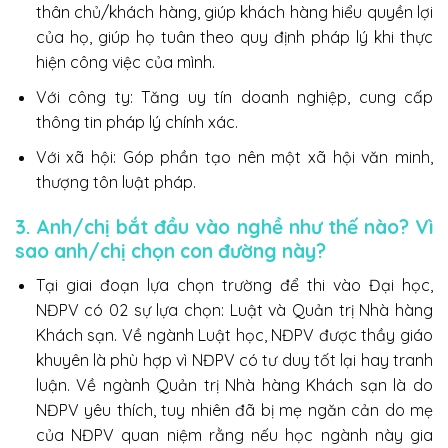
thân chủ/khách hàng, giúp khách hàng hiểu quyền lợi
của họ, giúp họ tuân theo quy định pháp lý khi thực
hiện công việc của mình.
Với công ty: Tăng uy tín doanh nghiệp, cung cấp
thông tin pháp lý chính xác.
Với xã hội: Góp phần tạo nên một xã hội văn minh,
thượng tôn luật pháp.
3. Anh/chị bắt đầu vào nghề như thế nào? Vì
sao anh/chị chọn con đường này?
Tại giai đoạn lựa chọn trường để thi vào Đại học,
NĐPV có 02 sự lựa chọn: Luật và Quản trị Nhà hàng
Khách sạn. Về ngành Luật học, NĐPV được thầy giáo
khuyên là phù hợp vì NĐPV có tư duy tốt lại hay tranh
luận. Về ngành Quản trị Nhà hàng Khách sạn là do
NĐPV yêu thích, tuy nhiên đã bị mẹ ngăn cản do mẹ
của NĐPV quan niệm rằng nếu học ngành này gia