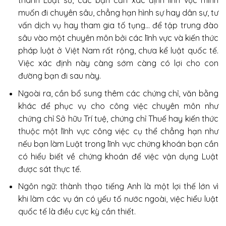
thành Luật sư, các bạn cần xác định lĩnh vực mình
muốn đi chuyên sâu, chẳng hạn hình sự hay dân sự, tư
vấn dịch vụ hay tham gia tố tụng… để tập trung đào
sâu vào một chuyên môn bởi các lĩnh vực và kiến thức
pháp luật ở Việt Nam rất rộng, chưa kể luật quốc tế.
Việc xác định này càng sớm càng có lợi cho con
đường bạn đi sau này.
Ngoài ra, cần bổ sung thêm các chứng chỉ, văn bằng
khác để phục vụ cho công việc chuyên môn như
chứng chỉ Sở hữu Trí tuệ, chứng chỉ Thuế hay kiến thức
thuộc một lĩnh vực công việc cụ thể chẳng hạn như
nếu bạn làm Luật trong lĩnh vực chứng khoán bạn cần
có hiểu biết về chứng khoán để việc vận dụng Luật
được sát thực tế.
Ngôn ngữ: thành thạo tiếng Anh là một lợi thế lớn vì
khi làm các vụ án có yếu tố nước ngoài, việc hiểu luật
quốc tế là điều cực kỳ cần thiết.