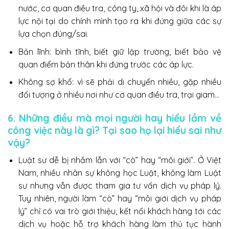
nước, cơ quan điều tra, công ty, xã hội và đôi khi là áp
lực nội tại do chính mình tạo ra khi đứng giữa các sự
lựa chọn đúng/sai.
Bản lĩnh: bình tĩnh, biết giữ lập trường, biết bảo vệ
quan điểm bản thân khi đứng trước các áp lực.
Không sợ khổ: vì sẽ phải di chuyển nhiều, gặp nhiều
đối tượng ở nhiều nơi như cơ quan điều tra, trại giam…
6. Những điều mà mọi người hay hiểu lầm về
công việc này là gì? Tại sao họ lại hiểu sai như
vậy?
Luật sư dễ bị nhầm lẫn với “cò” hay “môi giới”. Ở Việt
Nam, nhiều nhân sự không học Luật, không làm Luật
sư nhưng vẫn được tham gia tư vấn dịch vụ pháp lý.
Tuy nhiên, người làm “cò” hay “môi giới dịch vụ pháp
lý” chỉ có vai trò giới thiệu, kết nối khách hàng tới các
dịch vụ hoặc hỗ trợ khách hàng làm thủ tục hành