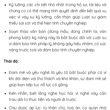
Kỹ lưỡng: các chi tiết nhỏ nhất trong hồ sơ, tài liệu và
chứng cứ có thể mang tính quyết định đến kết quả vụ
việc vì vậy sự kỹ lưỡng, cẩn thận giúp Luật sư giảm
thiểu sai sót và thể hiện tính chuyên nghiệp.
Soạn thảo văn bản (đúng mẫu, đúng chính tả, văn
phong luật): kỹ năng này là bắt buộc đối với Luật sư
vì đảm bảo tính pháp lý, không gây hiểu nhầm, có sức
nặng trước toà và đảm bảo tính chuyên nghiệp.
Thái độ:
Đam mê và yêu nghề: là yếu tố bắt buộc phải có vì
khi đối diện với thử thách và khó khăn, sự đam mê sẽ
giúp bạn tiếp tục nỗ lực cố gắng.
Kiên nhẫn, biết lắng nghe học hỏi: vì nghề này cần
trau dồi từ thực tiễn và người đi trước.
Chịu được áp lực: từ thân chủ, toà án, cơ quan nhà