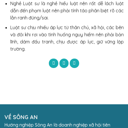
Nghề Luật sư là nghề hiểu luật nên rất dễ lách luật
dẫn đến phạm luật nên phải tỉnh táo phân biệt rõ các
lằn ranh đúng/sai.
Luật sư chịu nhiều áp lực từ thân chủ, xã hội, các bên
và đôi khi rơi vào tình huống nguy hiểm nên phải bản
lĩnh, dám đấu tranh, chịu được áp lực, giữ vững lập
trường.
VỀ SÔNG AN
Hướng nghiệp Sông An là doanh nghiệp xã hội tiên