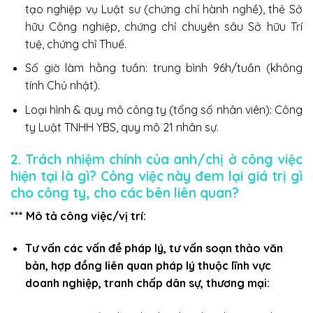
tạo nghiệp vụ Luật sư (chứng chỉ hành nghề), thẻ Sở
hữu Công nghiệp, chứng chỉ chuyên sâu Sở hữu Trí
tuệ, chứng chỉ Thuế.
Số giờ làm hằng tuần: trung bình 96h/tuần (không
tính Chủ nhật).
Loại hình & quy mô công ty (tổng số nhân viên): Công
ty Luật TNHH YBS, quy mô 21 nhân sự.
2. Trách nhiệm chính của anh/chị ở công việc
hiện tại là gì? Công việc này đem lại giá trị gì
cho công ty, cho các bên liên quan?
*** Mô tả công việc/vị trí:
Tư vấn các vấn đề pháp lý, tư vấn soạn thảo văn
bản, hợp đồng liên quan pháp lý thuộc lĩnh vực
doanh nghiệp, tranh chấp dân sự, thương mại: