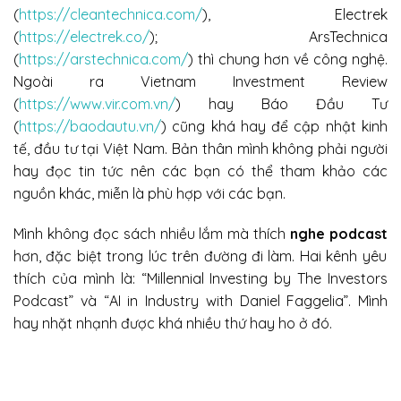
(
https://cleantechnica.com/
), Electrek
(
https://electrek.co/
); ArsTechnica
(
https://arstechnica.com/
) thì chung hơn về công nghệ.
Ngoài ra Vietnam Investment Review
(
https://www.vir.com.vn/
) hay Báo Đầu Tư
(
https://baodautu.vn/
) cũng khá hay để cập nhật kinh
tế, đầu tư tại Việt Nam. Bản thân mình không phải người
hay đọc tin tức nên các bạn có thể tham khảo các
nguồn khác, miễn là phù hợp với các bạn.
Mình không đọc sách nhiều lắm mà thích
nghe podcast
hơn, đặc biệt trong lúc trên đường đi làm. Hai kênh yêu
thích của mình là: “Millennial Investing by The Investors
Podcast” và “AI in Industry with Daniel Faggelia”. Mình
hay nhặt nhạnh được khá nhiều thứ hay ho ở đó.