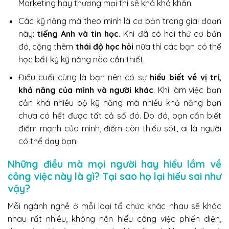
Marketing hay thương mại thì sẽ khá khó khăn.
Các kỹ năng mà theo mình là cơ bản trong giai đoạn
này:
tiếng Anh và tin học
. Khi đã có hai thứ cơ bản
đó, cộng thêm
thái độ học hỏi
nữa thì các bạn có thể
học bất kỳ kỹ năng nào cần thiết.
Điều cuối cùng là bạn nên có sự
hiểu biết về vị trí,
khả năng của mình và người khác
. Khi làm việc bạn
cần khá nhiều bộ kỹ năng mà nhiều khả năng bạn
chưa có hết được tất cả số đó. Do đó, bạn cần biết
điểm mạnh của mình, điểm còn thiếu sót, ai là người
có thể dạy bạn.
Những điều mà mọi người hay hiểu lầm về
công việc này là gì? Tại sao họ lại hiểu sai như
vậy?
Mỗi ngành nghề ở mỗi loại tổ chức khác nhau sẽ khác
nhau rất nhiều, không nên hiểu công việc phiến diện,