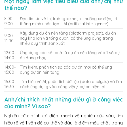
Một ngày làm việc tiêu biểu của anh/chị như
thế nào?
8:00 –
Đọc tin tức về thị trường xe hơi, xu hướng xe điện, trí
9:00
thông minh nhân tạo – AI (artificial intelligence)…
Xây dựng dự án nền tảng (platform project), dự án
9:00-
này khá lớn và tổng quan, có thể ứng dụng trong
11:00
nhiều quy trình sản xuất
12:00-
Ứng dụng các kết quả từ dự án nền tảng vào 1 số dự
14:00
án đang chạy
14:00-
Tìm kiếm, phân tích sơ các dự án mới có thể ứng
15:00
dụng dự án nền tảng
15:00-
Tìm hiểu về AI, phân tích dữ liệu (data analysis) và tìm
16:30
cách ứng dụng vào công việc/ dự án hiện tại
Anh/chị thích nhất những điều gì ở công việc
của mình? Vì sao?
Nghiên cứu: mình có điểm mạnh về nghiên cứu sâu, tìm
hiểu rõ về 1 vấn đề cụ thể và đây là điểm mấu chốt trong