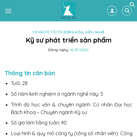
Skip
to
content
CƠ KHÍ/Ô TÔ/TỰ ĐỘNG HÓA
,
HIỂU NGHỀ
Kỹ sư phát triển sản phẩm
Đăng ngày
16/07/2020
Thông tin căn bản
Tuổi: 28
Số năm kinh nghiệm ở ngành nghề này: 5
Trình độ học vấn & chuyên ngành: Cử nhân Đại học
Bách Khoa – Chuyên ngành Kỹ sư
Số giờ làm hằng tuần: 40
Loại hình & quy mô công ty (tổng số nhân viên): Công