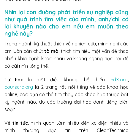
Nhìn lại con đường phát triển sự nghiệp cũng
như quá trình tìm việc của mình, anh/chị có
lời khuyên nào cho em nếu em muốn theo
nghề này?
Trong ngành kỹ thuật thiên về nghiên cứu, mình nghĩ các
em luôn cần chút
tò mò
, thích tìm hiểu một vấn đề theo
nhiều khía cạnh khác nhau và không ngừng học hỏi để
có cái nhìn tổng thể.
Tự học
là một điều không thể thiếu.
edX.org
,
coursera.org
là 2 trang rất nổi tiếng về các khóa học
online, các bạn có thể tìm thấy các khóa học thuộc bất
kỳ ngành nào, do các trường đại học danh tiếng biên
soạn.
Về
tin tức
, mình quan tâm nhiều đến xe điện nhiều và
mình thường đọc tin trên CleanTechnica