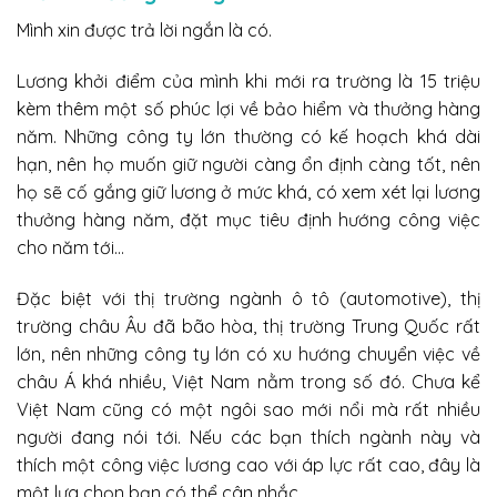
Mình xin được trả lời ngắn là có.
Lương khởi điểm của mình khi mới ra trường là 15 triệu
kèm thêm một số phúc lợi về bảo hiểm và thưởng hàng
năm. Những công ty lớn thường có kế hoạch khá dài
hạn, nên họ muốn giữ người càng ổn định càng tốt, nên
họ sẽ cố gắng giữ lương ở mức khá, có xem xét lại lương
thưởng hàng năm, đặt mục tiêu định hướng công việc
cho năm tới…
Đặc biệt với thị trường ngành ô tô (automotive), thị
trường châu Âu đã bão hòa, thị trường Trung Quốc rất
lớn, nên những công ty lớn có xu hướng chuyển việc về
châu Á khá nhiều, Việt Nam nằm trong số đó. Chưa kể
Việt Nam cũng có một ngôi sao mới nổi mà rất nhiều
người đang nói tới. Nếu các bạn thích ngành này và
thích một công việc lương cao với áp lực rất cao, đây là
một lựa chọn bạn có thể cân nhắc.