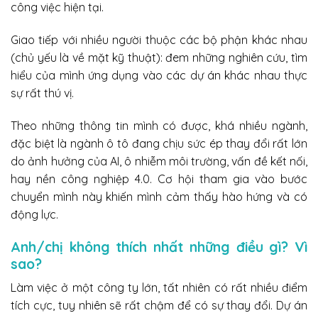
công việc hiện tại.
Giao tiếp với nhiều người thuộc các bộ phận khác nhau
(chủ yếu là về mặt kỹ thuật): đem những nghiên cứu, tìm
hiểu của mình ứng dụng vào các dự án khác nhau thực
sự rất thú vị.
Theo những thông tin mình có được, khá nhiều ngành,
đặc biệt là ngành ô tô đang chịu sức ép thay đổi rất lớn
do ảnh hưởng của AI, ô nhiễm môi trường, vấn đề kết nối,
hay nền công nghiệp 4.0. Cơ hội tham gia vào bước
chuyển mình này khiến mình cảm thấy hào hứng và có
động lực.
Anh/chị không thích nhất những điều gì? Vì
sao?
Làm việc ở một công ty lớn, tất nhiên có rất nhiều điểm
tích cực, tuy nhiên sẽ rất chậm để có sự thay đổi. Dự án