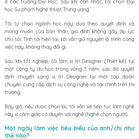
ở các trường Đại Học. Sau khi cân nhắc, tôi chọn Đại
học Sư phạm Nghệ thuật Trung ương.
Tôi tự chọn ngành học này dựa theo quyết định và
mong muốn của bản thân, gia đình không gây áp lực
cho tôi. Tính tới hiện tại, tôi vẫn giữ nguyên lộ trình công
việc này, không thay đổi gì.
Sau khi tốt nghiệp, tôi làm vị trí Designer (Thiết kế) tại
một công ty du học trong vòng 3 năm, sau đó quyết
định chuyển sang vị trí Designer tại một tập đoàn
chuyên cung cấp dịch vụ công nghệ và tài chính trên thị
trường.
Bây giờ, nếu được chọn lại, tôi vẫn sẽ tiếp tục làm nghề
này vì cảm giác có duyên với nghề (Nghề chọn người).
Một ngày làm việc tiêu biểu của anh/chị như
thế nào?