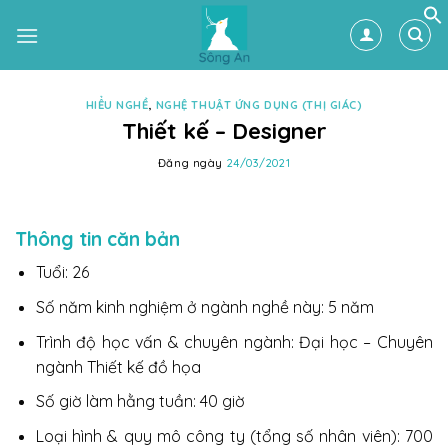
Skip
to
content
HIỂU NGHỀ
,
NGHỆ THUẬT ỨNG DỤNG (THỊ GIÁC)
Thiết kế – Designer
Đăng ngày
24/03/2021
Thông tin căn bản
Tuổi: 26
Số năm kinh nghiệm ở ngành nghề này: 5 năm
Trình độ học vấn & chuyên ngành: Đại học – Chuyên
ngành Thiết kế đồ họa
Số giờ làm hằng tuần: 40 giờ
Loại hình & quy mô công ty (tổng số nhân viên): 700