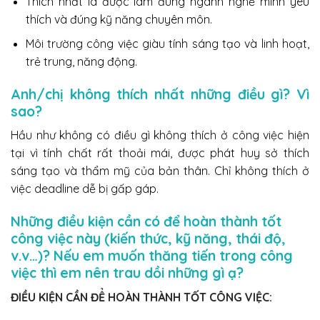
Thích nhất là được làm đúng ngành nghề mình yêu
thích và đúng kỹ năng chuyên môn.
Môi trường công việc giàu tính sáng tạo và linh hoạt,
trẻ trung, năng động.
Anh/chị không thích nhất những điều gì? Vì
sao?
Hầu như không có điều gì không thích ở công việc hiện
tại vì tính chất rất thoải mái, được phát huy sở thích
sáng tạo và thẩm mỹ của bản thân. Chỉ không thích ở
việc deadline dễ bị gấp gáp.
Những điều kiện cần có để hoàn thành tốt
công việc này (kiến thức, kỹ năng, thái độ,
v.v…)? Nếu em muốn thăng tiến trong công
việc thì em nên trau dồi những gì ạ?
ĐIỀU KIỆN CẦN ĐỂ HOÀN THÀNH TỐT CÔNG VIỆC: