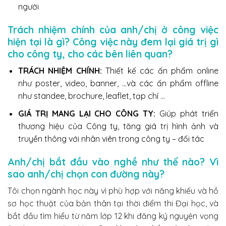
người
Trách nhiệm chính của anh/chị ở công việc
hiện tại là gì? Công việc này đem lại giá trị gì
cho công ty, cho các bên liên quan?
TRÁCH NHIỆM CHÍNH:
Thiết kế các ấn phẩm online
như poster, video, banner, …và các ấn phẩm offline
như standee, brochure, leaflet, tạp chí …
GIÁ TRỊ MANG LẠI CHO CÔNG TY:
Giúp phát triển
thương hiệu của Công ty, tăng giá trị hình ảnh và
truyền thông với nhân viên trong công ty – đối tác
Anh/chị bắt đầu vào nghề như thế nào? Vì
sao anh/chị chọn con đường này?
Tôi chọn ngành học này vì phù hợp với năng khiếu và hồ
sơ học thuật của bản thân tại thời điểm thi Đại học, và
bắt đầu tìm hiểu từ năm lớp 12 khi đăng ký nguyện vọng