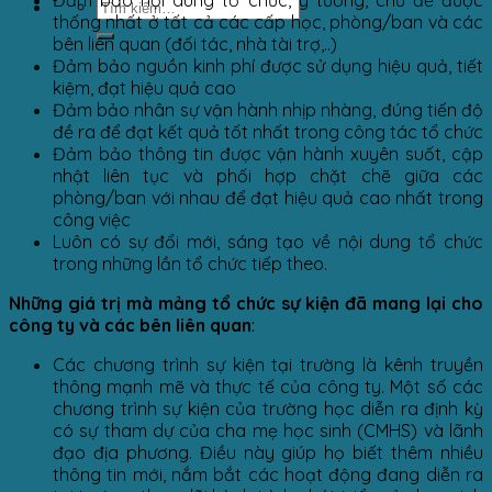
thống nhất ở tất cả các cấp học, phòng/ban và các
bên liên quan (đối tác, nhà tài trợ,..)
Đảm bảo nguồn kinh phí được sử dụng hiệu quả, tiết
kiệm, đạt hiệu quả cao
Đảm bảo nhân sự vận hành nhịp nhàng, đúng tiến độ
đề ra để đạt kết quả tốt nhất trong công tác tổ chức
Đảm bảo thông tin được vận hành xuyên suốt, cập
nhật liên tục và phối hợp chặt chẽ giữa các
phòng/ban với nhau để đạt hiệu quả cao nhất trong
công việc
Luôn có sự đổi mới, sáng tạo về nội dung tổ chức
trong những lần tổ chức tiếp theo.
Những giá trị mà mảng tổ chức sự kiện đã mang lại cho
công ty và các bên liên quan
:
Các chương trình sự kiện tại trường là kênh truyền
thông mạnh mẽ và thực tế của công ty. Một số các
chương trình sự kiện của trường học diễn ra định kỳ
có sự tham dự của cha mẹ học sinh (CMHS) và lãnh
đạo địa phương. Điều này giúp họ biết thêm nhiều
thông tin mới, nắm bắt các hoạt động đang diễn ra