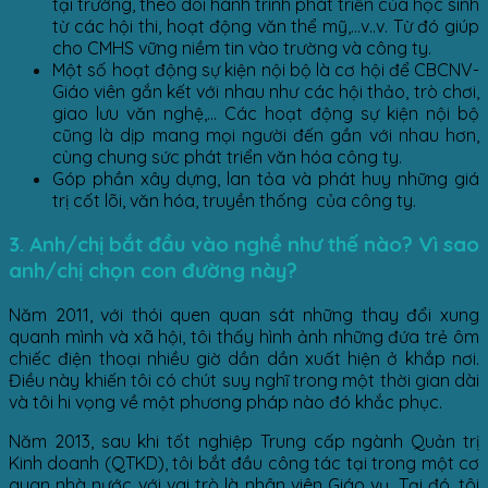
tại trường, theo dõi hành trình phát triển của học sinh
từ các hội thi, hoạt động văn thể mỹ,…v..v. Từ đó giúp
cho CMHS vững niềm tin vào trường và công ty.
Một số hoạt động sự kiện nội bộ là cơ hội để CBCNV-
Giáo viên gắn kết với nhau như các hội thảo, trò chơi,
giao lưu văn nghệ,… Các hoạt động sự kiện nội bộ
cũng là dịp mang mọi người đến gần với nhau hơn,
cùng chung sức phát triển văn hóa công ty.
Góp phần xây dựng, lan tỏa và phát huy những giá
trị cốt lõi, văn hóa, truyền thống của công ty.
3. Anh/chị bắt đầu vào nghề như thế nào? Vì sao
anh/chị chọn con đường này?
Năm 2011, với thói quen quan sát những thay đổi xung
quanh mình và xã hội, tôi thấy hình ảnh những đứa trẻ ôm
chiếc điện thoại nhiều giờ dần dần xuất hiện ở khắp nơi.
Điều này khiến tôi có chút suy nghĩ trong một thời gian dài
và tôi hi vọng về một phương pháp nào đó khắc phục.
Năm 2013, sau khi tốt nghiệp Trung cấp ngành Quản trị
Kinh doanh (QTKD), tôi bắt đầu công tác tại trong một cơ
quan nhà nước với vai trò là nhân viên Giáo vụ. Tại đó, tôi