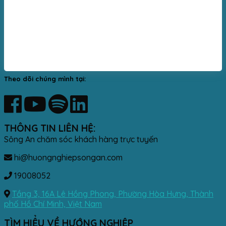
Theo dõi chúng mình tại:
THÔNG TIN LIÊN HỆ:
Sông An chăm sóc khách hàng trực tuyến
hi@huongnghiepsongan.com
19008052
Tầng 3, 16A Lê Hồng Phong, Phường Hòa Hưng, Thành
phố Hồ Chí Minh, Việt Nam
TÌM HIỂU VỀ HƯỚNG NGHIỆP