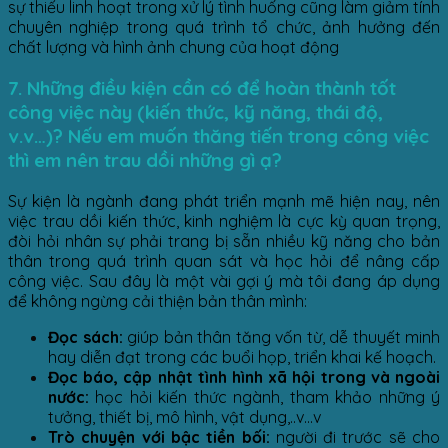
sự thiếu linh hoạt trong xử lý tình huống cũng làm giảm tính
chuyên nghiệp trong quá trình tổ chức, ảnh hưởng đến
chất lượng và hình ảnh chung của hoạt động
7. Những điều kiện cần có để hoàn thành tốt
công việc này (kiến thức, kỹ năng, thái độ,
v.v…)? Nếu em muốn thăng tiến trong công việc
thì em nên trau dồi những gì ạ?
Sự kiện là ngành đang phát triển mạnh mẽ hiện nay, nên
việc trau dồi kiến thức, kinh nghiệm là cực kỳ quan trọng,
đòi hỏi nhân sự phải trang bị sẵn nhiều kỹ năng cho bản
thân trong quá trình quan sát và học hỏi để nâng cấp
công việc. Sau đây là một vài gợi ý mà tôi đang áp dụng
để không ngừng cải thiện bản thân mình:
Đọc sách:
giúp bản thân tăng vốn từ, dễ thuyết minh
hay diễn đạt trong các buổi họp, triển khai kế hoạch.
Đọc báo, cập nhật tình hình xã hội trong và ngoài
nước:
học hỏi kiến thức ngành, tham khảo những ý
tưởng, thiết bị, mô hình, vật dụng,..v…v
Trò chuyện với bậc tiền bối:
người đi trước sẽ cho