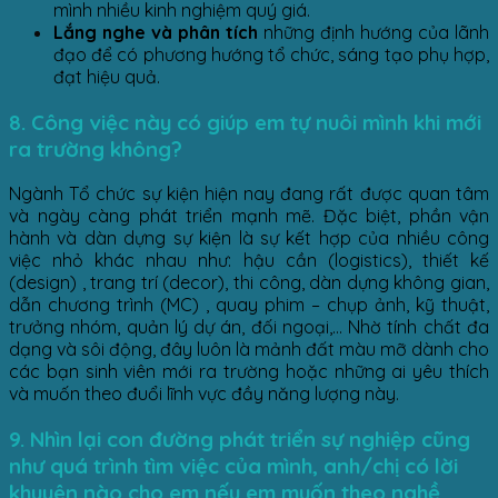
mình nhiều kinh nghiệm quý giá.
Lắng nghe và phân tích
những định hướng của lãnh
đạo để có phương hướng tổ chức, sáng tạo phụ hợp,
đạt hiệu quả.
8. Công việc này có giúp em tự nuôi mình khi mới
ra trường không?
Ngành Tổ chức sự kiện hiện nay đang rất được quan tâm
và ngày càng phát triển mạnh mẽ. Đặc biệt, phần vận
hành và dàn dựng sự kiện là sự kết hợp của nhiều công
việc nhỏ khác nhau như: hậu cần (logistics), thiết kế
(design) , trang trí (decor), thi công, dàn dựng không gian,
dẫn chương trình (MC) , quay phim – chụp ảnh, kỹ thuật,
trưởng nhóm, quản lý dự án, đối ngoại,… Nhờ tính chất đa
dạng và sôi động, đây luôn là mảnh đất màu mỡ dành cho
các bạn sinh viên mới ra trường hoặc những ai yêu thích
và muốn theo đuổi lĩnh vực đầy năng lượng này.
9. Nhìn lại con đường phát triển sự nghiệp cũng
như quá trình tìm việc của mình, anh/chị có lời
khuyên nào cho em nếu em muốn theo nghề