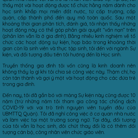
thấy một vài hoạt động được tổ chức hằng năm dành cho
học sinh khắp mọi miền đất nước, từ cấp trường, cấp
quận, cấp thành phố đến quy mô toàn quốc. Sau một
khoảng thời gian phân tích, đánh giá, tôi nhận thấy những
hoạt động này có thể góp phần giải quyết “vấn nạn” trên
(phần lớn vẫn là ở gia đình). Bằng nhiều kinh nghiệm về tổ
chức các hoạt động sự kiện, họp báo trong khoảng thời
gian còn là sinh viên và thực tập sinh, tôi đến với ngành Sự
kiện, và đối tượng đầu tiên tôi hướng đến là Học sinh.
Truyền thống gia đình tôi vốn cũng là kinh doanh nên
không thấy lạ gì khi tôi chia sẻ công việc này. Thậm chí, họ
còn tán thành và gợi ý một vài hoạt động cho các đứa trẻ
trong gia đình.
Đến nay, tôi đã gắn bó với mảng Sự kiện này cũng được 10
năm (trừ những năm tôi tham gia công tác chống dịch
COVID-19 với vai trò tình nguyện viên tuyến đầu của
UBMTTQ Quận). Tôi đã nghỉ công việc ở cơ quan nhà nước
và làm việc tại một trường song ngữ. Tại đây, đối tượng
của tôi vẫn là học sinh, đôi chút thay đổi là có thêm đối
tượng
cán bộ, công nhân viên chức giáo viên
.