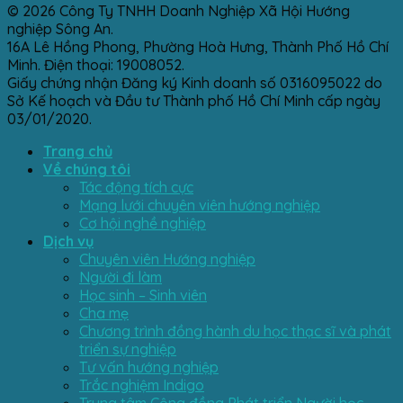
© 2026 Công Ty TNHH Doanh Nghiệp Xã Hội Hướng
nghiệp Sông An.
16A Lê Hồng Phong, Phường Hoà Hưng, Thành Phố Hồ Chí
Minh. Điện thoại: 19008052.
Giấy chứng nhận Đăng ký Kinh doanh số 0316095022 do
Sở Kế hoạch và Đầu tư Thành phố Hồ Chí Minh cấp ngày
03/01/2020.
Trang chủ
Về chúng tôi
Tác động tích cực
Mạng lưới chuyên viên hướng nghiệp
Cơ hội nghề nghiệp
Dịch vụ
Chuyên viên Hướng nghiệp
Người đi làm
Học sinh – Sinh viên
Cha mẹ
Chương trình đồng hành du học thạc sĩ và phát
triển sự nghiệp
Tư vấn hướng nghiệp
Trắc nghiệm Indigo