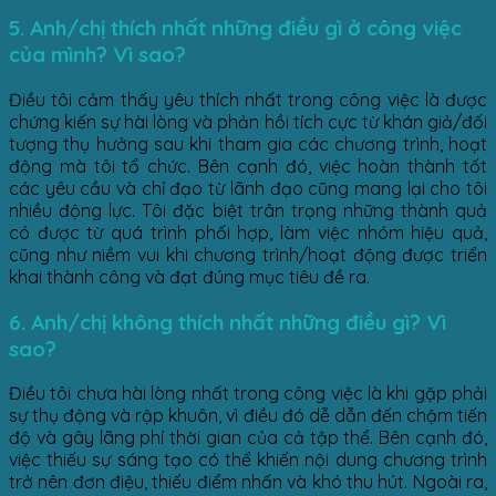
5. Anh/chị thích nhất những điều gì ở công việc
của mình? Vì sao?
Điều tôi cảm thấy yêu thích nhất trong công việc là được
chứng kiến sự hài lòng và phản hồi tích cực từ khán giả/đối
tượng thụ hưởng sau khi tham gia các chương trình, hoạt
động mà tôi tổ chức. Bên cạnh đó, việc hoàn thành tốt
các yêu cầu và chỉ đạo từ lãnh đạo cũng mang lại cho tôi
nhiều động lực. Tôi đặc biệt trân trọng những thành quả
có được từ quá trình phối hợp, làm việc nhóm hiệu quả,
cũng như niềm vui khi chương trình/hoạt động được triển
khai thành công và đạt đúng mục tiêu đề ra.
6. Anh/chị không thích nhất những điều gì? Vì
sao?
Điều tôi chưa hài lòng nhất trong công việc là khi gặp phải
sự thụ động và rập khuôn, vì điều đó dễ dẫn đến chậm tiến
độ và gây lãng phí thời gian của cả tập thể. Bên cạnh đó,
việc thiếu sự sáng tạo có thể khiến nội dung chương trình
trở nên đơn điệu, thiếu điểm nhấn và khó thu hút. Ngoài ra,