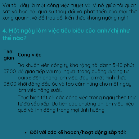
Với tôi, đây là một công việc tuyệt vời vì nó giúp tôi quan
sát và học hỏi qua sự thay đổi và phát triển của mọi thứ
xung quanh, và để trau dồi kiến thức không ngừng nghỉ.
4. Một ngày làm việc tiêu biểu của anh/chị như
thế nào?
Thời
Công việc
gian
Do khuôn viên công ty khá rộng, tôi dành 5~10 phút
07:00
để giao tiếp với mọi người trong quãng đường từ
–
bãi xe đến phòng làm việc, đây là một hình thức
08:00
khởi động đầu óc và tạo cảm hứng cho một ngày
làm việc năng suất.
Thực hiện tất cả các công việc trong ngày theo thứ
tự đã sắp xếp. Ưu tiên các phương án làm việc hiệu
quả và linh động trong mọi tình huống.
Đối với các kế hoạch/hoạt động sắp tới: