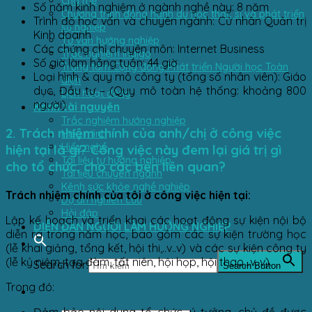
Cha mẹ
Số năm kinh nghiệm ở ngành nghề này: 8 năm
Chương trình đồng hành du học thạc sĩ và phát triển
Trình độ học vấn và chuyên ngành: Cử nhân Quản trị
sự nghiệp
Kinh doanh
Tư vấn hướng nghiệp
Các chứng chỉ chuyên môn: Internet Business
Trắc nghiệm Indigo
Số giờ làm hằng tuần: 44 giờ
Trung tâm Cộng đồng Phát triển Người học Toàn
Loại hình & quy mô công ty (tổng số nhân viên): Giáo
diện
dục, Đầu tư – (Quy mô toàn hệ thống: khoảng 800
Lịch hoạt động
người)
Kênh tài nguyên
Trắc nghiệm hướng nghiệp
2. Trách nhiệm chính của anh/chị ở công việc
Hiểu mình
Hiểu nghề
hiện tại là gì? Công việc này đem lại giá trị gì
Tài liệu tự hướng nghiệp
cho tổ chức, cho các bên liên quan?
Tài liệu chuyên ngành
Kênh sức khỏe nghề nghiệp
Trách nhiệm chính của tôi ở công việc hiện tại:
Dự án nghiên cứu
Hỏi đáp
Lập kế hoạch và triển khai các hoạt động sự kiện nội bộ
DIỄN ĐÀN NGƯỜI LÀM HƯỚNG NGHIỆP
diễn ra trong năm học, bao gồm các sự kiện trường học
(lễ khai giảng, tổng kết, hội thi,..v..v) và các sự kiện công ty
(lễ kỷ niệm, tọa đàm, tất niên, hội họp, hội thao,..v..v).
Search for:
Search Button
Trong đó:
Đảm bảo nội dung tổ chức, ý tưởng, chủ đề được