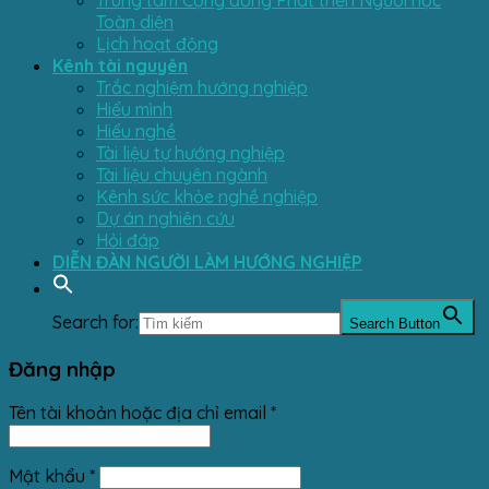
Trung tâm Cộng đồng Phát triển Người học
Toàn diện
Lịch hoạt động
Kênh tài nguyên
Trắc nghiệm hướng nghiệp
Hiểu mình
Hiểu nghề
Tài liệu tự hướng nghiệp
Tài liệu chuyên ngành
Kênh sức khỏe nghề nghiệp
Dự án nghiên cứu
Hỏi đáp
DIỄN ĐÀN NGƯỜI LÀM HƯỚNG NGHIỆP
Search for:
Search Button
Đăng nhập
Tên tài khoản hoặc địa chỉ email
*
Mật khẩu
*