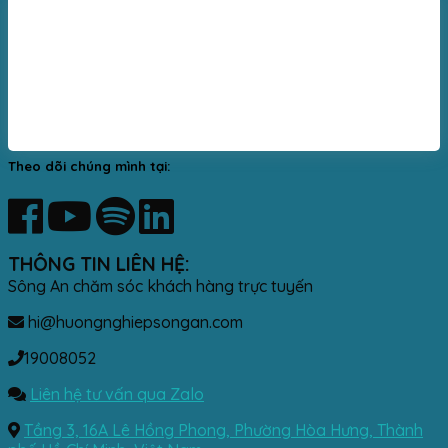
Theo dõi chúng mình tại:
THÔNG TIN LIÊN HỆ:
Sông An chăm sóc khách hàng trực tuyến
hi@huongnghiepsongan.com
19008052
Liên hệ tư vấn qua Zalo
Tầng 3, 16A Lê Hồng Phong, Phường Hòa Hưng, Thành