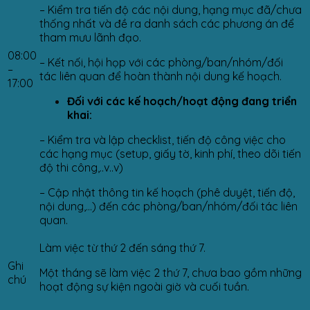
– Kiểm tra tiến độ các nội dung, hạng mục đã/chưa
thống nhất và đề ra danh sách các phương án để
tham mưu lãnh đạo.
08:00
– Kết nối, hội họp với các phòng/ban/nhóm/đối
–
tác liên quan để hoàn thành nội dung kế hoạch.
17:00
Đối với các kế hoạch/hoạt động đang triển
khai:
– Kiểm tra và lập checklist, tiến độ công việc cho
các hạng mục (setup, giấy tờ, kinh phí, theo dõi tiến
độ thi công,..v..v)
– Cập nhật thông tin kế hoạch (phê duyệt, tiến độ,
nội dung,…) đến các phòng/ban/nhóm/đối tác liên
quan.
Làm việc từ thứ 2 đến sáng thứ 7.
Ghi
Một tháng sẽ làm việc 2 thứ 7, chưa bao gồm những
chú
hoạt động sự kiện ngoài giờ và cuối tuần.