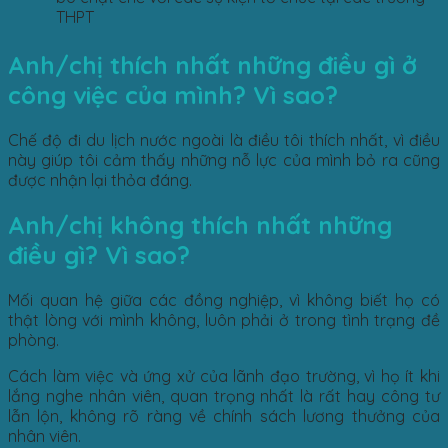
THPT
Anh/chị thích nhất những điều gì ở
công việc của mình? Vì sao?
Chế độ đi du lịch nước ngoài là điều tôi thích nhất, vì điều
này giúp tôi cảm thấy những nỗ lực của mình bỏ ra cũng
được nhận lại thỏa đáng.
Anh/chị không thích nhất những
điều gì? Vì sao?
Mối quan hệ giữa các đồng nghiệp, vì không biết họ có
thật lòng với mình không, luôn phải ở trong tình trạng đề
phòng.
Cách làm việc và ứng xử của lãnh đạo trường, vì họ ít khi
lắng nghe nhân viên, quan trọng nhất là rất hay công tư
lẫn lộn, không rõ ràng về chính sách lương thưởng của
nhân viên.