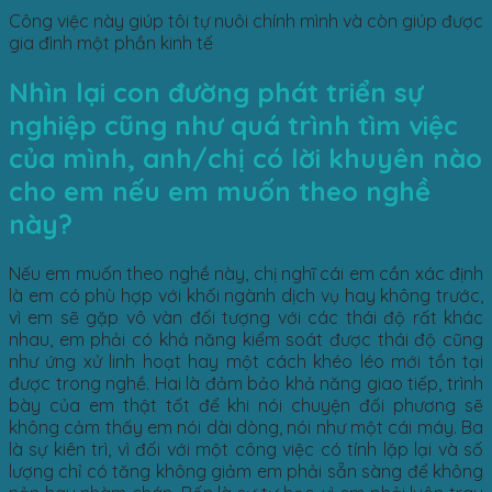
Công việc này giúp tôi tự nuôi chính mình và còn giúp được
gia đình một phần kinh tế
Nhìn lại con đường phát triển sự
nghiệp cũng như quá trình tìm việc
của mình, anh/chị có lời khuyên nào
cho em nếu em muốn theo nghề
này?
Nếu em muốn theo nghề này, chị nghĩ cái em cần xác định
là em có phù hợp với khối ngành dịch vụ hay không trước,
vì em sẽ gặp vô vàn đối tượng với các thái độ rất khác
nhau, em phải có khả năng kiểm soát được thái độ cũng
như ứng xử linh hoạt hay một cách khéo léo mới tồn tại
được trong nghề. Hai là đảm bảo khả năng giao tiếp, trình
bày của em thật tốt để khi nói chuyện đối phương sẽ
không cảm thấy em nói dài dòng, nói như một cái máy. Ba
là sự kiên trì, vì đối với một công việc có tính lặp lại và số
lượng chỉ có tăng không giảm em phải sẵn sàng để không