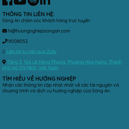
THÔNG TIN LIÊN HỆ:
Sông An chăm sóc khách hàng trực tuyến
hi@huongnghiepsongan.com
19008052
Liên hệ tư vấn qua Zalo
Tầng 3, 16A Lê Hồng Phong, Phường Hòa Hưng, Thành
phố Hồ Chí Minh, Việt Nam
TÌM HIỂU VỀ HƯỚNG NGHIỆP
Nhận các thông tin cập nhật nhất về các tài nguyên và
chương trình và dịch vụ hướng nghiệp của Sông An.