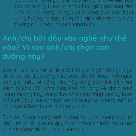
bạn học sinh và gia đình của họ nắm rõ về việc học
tập tại trường trước khi nhập học, giúp gia tăng hình
ảnh hỗ trợ cộng đồng của trường qua các hoạt
động hướng nghiệp, đồng thời giúp nhà trường tăng
trưởng số lượng sinh viên hàng năm.
Anh/chị bắt đầu vào nghề như thế
nào? Vì sao anh/chị chọn con
đường này?
Sau khi tự cho chính mình một thời gian ngắn để nghỉ ngơi
kể từ lúc kết thúc công việc trước đó, tôi được một người
bạn giới thiệu về công việc này cùng các chế độ chính
sách đi kèm. Tôi cảm thấy khá hài lòng về chính sách
lương thưởng này, đồng thời cảm thấy công việc ấy hoàn
toàn phù hợp với kinh nghiệm và năng lực của tôi nên tôi
đã chọn để bắt đầu một công việc mới.
Bạn bè là đối tượng ảnh hưởng tới định hướng của tôi
nhiều nhất, khi đưa ra quyết định tôi luôn luôn hỏi ý kiến
bạn bè của mình và đến giờ vẫn vậy.