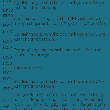
11:30
Gọi điện thoại tư vấn cho các em học sinh đã đăng
–
ký thông tin cho trường
13h30
13h30
Cập nhật các thông tin về thi THPT Quốc Gia và
–
thông tin tuyển sinh các trường Đại Học/Cao Đẳng
15:00
15:00
Gọi điện thoại tư vấn cho các em học sinh đã đăng
–
ký thông tin cho trường
16:00
16:00
Thống kê các bạn học sinh cần tư vấn tiếp và gửi
–
tài liệu cho các bạn
17:00
17:00
–
Nghỉ ngơi, ăn tối
19:00
19:00
Gọi điện thoại tư vấn cho các em học sinh đã đăng
–
ký thông tin cho trường
22:00
Thời gian làm việc của tôi phụ thuộc vào số lượng
học sinh đăng ký thông tin cần trường liên hệ lại để
Ghi
tư vấn và hỗ trợ đăng ký tuyển sinh, đồng thời gắn
chú:
bó chặt chẽ với các sự kiện tổ chức tại các trường