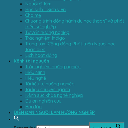
Người đi làm
Học sinh – Sinh viên
Cha mẹ
Chương trình đồng hành du học thạc sĩ và phát
triển sự nghiệp
Tư vấn hướng nghiệp
Trắc nghiệm Indigo
Trung tâm Cộng đồng Phát triển Người học
Toàn diện
Lịch hoạt động
Kênh tài nguyên
Trắc nghiệm hướng nghiệp
Hiểu mình
Hiểu nghề
Tài liệu tự hướng nghiệp
Tài liệu chuyên ngành
Kênh sức khỏe nghề nghiệp
Dự án nghiên cứu
Hỏi đáp
DIỄN ĐÀN NGƯỜI LÀM HƯỚNG NGHIỆP