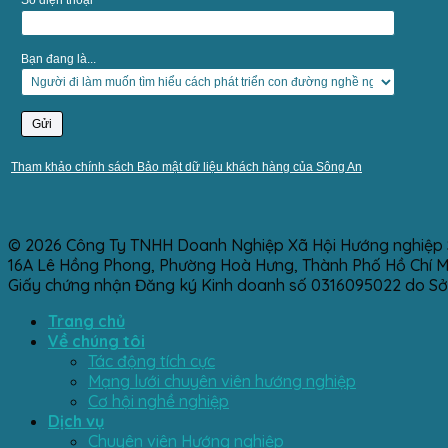
Số điện thoại
Bạn đang là...
Tham khảo chính sách Bảo mật dữ liệu khách hàng của Sông An
© 2026 Công Ty TNHH Doanh Nghiệp Xã Hội Hướng nghiệp 
16A Lê Hồng Phong, Phường Hoà Hưng, Thành Phố Hồ Chí Min
Giấy chứng nhận Đăng ký Kinh doanh số 0316095022 do Sở
Trang chủ
Về chúng tôi
Tác động tích cực
Mạng lưới chuyên viên hướng nghiệp
Cơ hội nghề nghiệp
Dịch vụ
Chuyên viên Hướng nghiệp