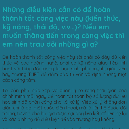
Những điều kiện cần có để hoàn
thành tốt công việc này (kiến thức,
kỹ năng, thái độ, v.v…)? Nếu em
muốn thăng tiến trong công việc thì
em nên trau dồi những gì ạ?
Để hoàn thành tốt công việc này tôi phải có đầy đủ kiến
thức về các ngành nghề, phải có kỹ năng giao tiếp linh
hoạt với từng đối tượng là học sinh, phụ huynh, giáo viên
hay trường THPT để đảm bảo tư vấn và định hướng một
cách công tâm.
Tôi cần phải sắp xếp và quản lý rõ ràng thời gian của
chính mình mỗi ngày để hoàn tất toàn bộ số lượng dữ liệu
học sinh đã phân công cho tôi xử lý. Việc xử lý không đơn
giản chỉ là gọi một cuộc điện thoại, mà là liên hệ được đối
tượng, tư vấn cho họ, giữ được sợi dây liên kết để liên hệ lại
và xác định họ đủ điều kiện để vào trường hay không.