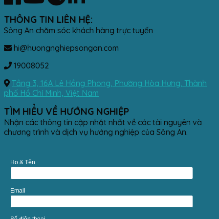
THÔNG TIN LIÊN HỆ:
Sông An chăm sóc khách hàng trực tuyến
hi@huongnghiepsongan.com
19008052
Tầng 3, 16A Lê Hồng Phong, Phường Hòa Hưng, Thành
phố Hồ Chí Minh, Việt Nam
TÌM HIỂU VỀ HƯỚNG NGHIỆP
Nhận các thông tin cập nhật nhất về các tài nguyên và
chương trình và dịch vụ hướng nghiệp của Sông An.
Họ & Tên
Email