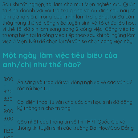
Sau khi tốt nghiệp, tôi làm cho một Viện nghiên cứu Quản
trị Kinh doanh với vai trò trợ giảng và dự định sau này sẽ
làm giảng viên. Trong quá trình làm trợ giảng, tôi đã cảm
thấy hứng thú với công việc tuyển sinh và tổ chức lớp học,
vì thế tôi đã xin làm song song 2 công việc. Công việc tại
trường hiện tại là công việc tiếp theo sau khi tôi ngừng làm
việc ở Viện. Nếu để chọn lại tôi vẫn sẽ chọn công việc này.
Một ngày làm việc tiêu biểu của
anh/chị như thế nào?
8:00
Ăn sáng và trao đổi với đồng nghiệp về các vấn đề
–
rắc rối hiện tại
8:30
8:30
Gọi điện thoại tư vấn cho các em học sinh đã đăng
–
ký thông tin cho trường
9:00
9:00
Cập nhật các thông tin về thi THPT Quốc Gia và
–
thông tin tuyển sinh các trường Đại Học/Cao Đẳng
11:30