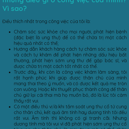
Vì sao?
Điều thích nhất trong công việc của tôi là:
Chăm sóc sức khỏe cho mọi người, phát hiện bệnh
(đặc biệt là ung thư) để có thể chữa trị một cách
hiệu quả nhất có thể;
Hướng dẫn khách hàng cách tự chăm sóc sức khỏe
và cách tự khám để phát hiện những dấu hiệu bất
thường, phát hiện sớm ung thư để gặp bác sĩ, và
được chữa trị một cách tốt nhất có thể.
Trước đây, khi còn là công việc khám lâm sàng, tôi
rất hạnh phúc khi giúp được thân chủ của mình
mang thai theo ý muốn, và có được kết quả mẹ tròn
con vuông. Hoặc khi thuyết phục thành công để thân
chủ giữ lại cái thai mà họ muốn bỏ, đó là lúc tôi cảm
thấy rất vui.
Có một điều thú vị là khi tầm soát ung thư cổ tử cung
cho thân chủ, kết quả âm tính hay dương tính tôi đều
rất vui. Âm tính thì không có gì tranh cãi. Nhưng
dương tính mà tôi vui vì đã phát hiện sớm ung thư cổ