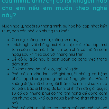
của mình, anh/chị có lời khuyên nào
cho em nếu em muốn theo nghề
này?
Muốn học y, ngoài sự thông minh, sự học hỏi cập nhật kiến
thức, bạn cần phải có những thứ khác:
Gan dạ: không sợ ma, không sợ máu,…
Thích nghi với những mùi khó chịu: mùi xác ướp, mùi
tanh của máu, mủ. Thậm chí bạn phải có thể ăn cơm
ngay sau khi tiếp xúc với những mùi trên
Dễ dỗ lại giấc ngủ bị gián đoạn do công việc trong
đêm trực
Có khả năng ăn trái giờ, ngủ trái giấc
Phải có cái đầu lạnh để giải quyết những ca bệnh
phức tạp (Trong phòng mổ có 1 nguyên tắc: Bác sĩ
không được mổ cho người thân của mình, vì sợ khi có
tai biến, Bác sĩ không đủ lạnh, bình tĩnh để giải quyết
sự cố đó nhưng phải có trái tim nóng để đồng cảm
với những đau khổ của người bệnh và thân nhân của
họ)
Phải có đôi tay khéo léo, thậm chí phải biết vẽ, vẽ