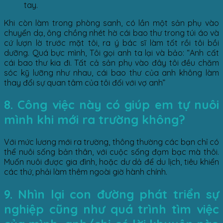
tay.
Khi còn làm trong phòng sanh, có lần một sản phụ vào
chuyển dạ, ông chồng nhét hờ cái bao thư trong túi áo và
cứ lượn lờ trước mặt tôi, ra ý bác sĩ làm tốt rồi tôi bồi
dưỡng. Quá bực mình, Tôi gọi anh ta lại và bảo: “Anh cất
cái bao thư kia đi. Tất cả sản phụ vào đây tôi đều chăm
sóc kỹ lưỡng như nhau, cái bao thư của anh không làm
thay đổi sự quan tâm của tôi đối với vợ anh”
8. Công việc này có giúp em tự nuôi
mình khi mới ra trường không?
Với mức lương mới ra trường, thông thường các bạn chỉ có
thể nuôi sống bản thân, với cuộc sống đạm bạc mà thôi.
Muốn nuôi được gia đình, hoặc dư dả để du lịch, tiêu khiển
các thứ, phải làm thêm ngoài giờ hành chính.
9. Nhìn lại con đường phát triển sự
nghiệp cũng như quá trình tìm việc