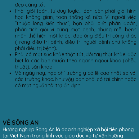
đẹp càng tốt
Phải giỏi toán, tư duy logic… Bạn còn phải giỏi hình
học không gian, toán thống kê nữa. Vì ngoài việc
“thuộc lòng kiến thức”, bạn phải biết phán đoán,
phân tích giỏi vì cùng một bệnh, nhưng mỗi bệnh
nhân thể hiện một khác, đáp ứng điều trị cũng khác
(Trong điều trị bệnh, điều trị người bệnh chứ không
phải điều trị bệnh).
Phải có một sức khỏe thật tốt, đôi tay thật khỏe, đặc
biệt là các bạn muốn theo ngành ngoại khoa (phẫu
thuật), sản khoa
Và ngày nay, học phí trường y có lẽ cao nhất so với
các trường khác. Như vậy bạn phải có tài chính hoặc
có một nguồn tài trợ ổn định
VỀ SÔNG AN
Hướng nghiệp Sông An là doanh nghiệp xã hội tiên phong
tại Việt Nam trong lĩnh vực giáo dục và tư vấn hướng