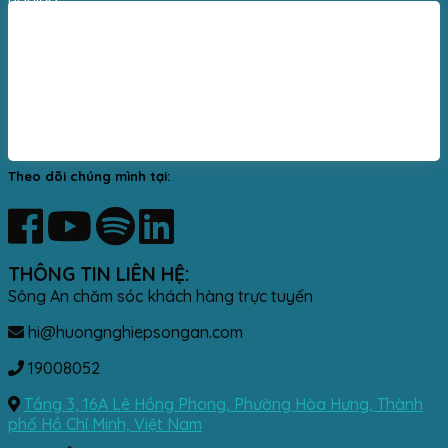
Theo dõi chúng mình tại:
THÔNG TIN LIÊN HỆ:
Sông An chăm sóc khách hàng trực tuyến
hi@huongnghiepsongan.com
19008052
Tầng 3, 16A Lê Hồng Phong, Phường Hòa Hưng, Thành
phố Hồ Chí Minh, Việt Nam