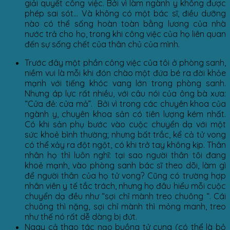
giải quyết công việc. Bởi vì làm ngành y không được
phép sai sót… Và không có một bác sĩ, điều dưỡng
nào có thể sống hoàn toàn bằng lương của nhà
nước trả cho họ, trong khi công việc của họ liên quan
đến sự sống chết của thân chủ của mình.
Trước đây một phần công việc của tôi ở phòng sanh,
niềm vui là mỗi khi đón chào một đứa bé ra đời khỏe
mạnh với tiếng khóc vang lớn trong phòng sanh.
Nhưng áp lực rất nhiều, với câu nói của ông bà xưa:
“Cửa đẻ: cửa mả”. Bởi vì trong các chuyên khoa của
ngành y, chuyên khoa sản có tiên lượng kém nhất.
Có khi sản phụ bước vào cuộc chuyển dạ với một
sức khoẻ bình thường; nhưng bất trắc, kể cả tử vong
có thể xảy ra đột ngột, có khi trở tay không kịp. Thân
nhân họ thì luôn nghĩ: tại sao người thân tôi đang
khoẻ mạnh, vào phòng sanh bác sĩ theo dõi, làm gì
để người thân của họ tử vong? Cũng có trường hợp
nhân viên y tế tắc trách, nhưng họ đâu hiểu mỗi cuộc
chuyển dạ đều như “sợi chỉ mành treo chuông “. Cái
chuông thì nặng, sợi chỉ mành thì mỏng manh, treo
như thế nó rất dễ dàng bị đứt.
Ngay cả thao tác nạo buồng tử cung (có thể là bỏ