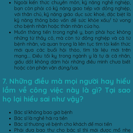
Ngoài kiến thức chuyên môn, kỹ năng nghề nghiệp,
bạn còn phải có kỹ năng giao tiếp với đồng nghiệp,
với thân chủ, kỹ năng giáo dục sức khoẻ, đặc biệt là
kỹ năng thông báo vấn đề sức khỏe xấu/ tử vong
cho bệnh nhân hoặc thân nhân của họ.
Muốn thăng tiến trong nghề y, bạn phải học không
những từ thầy cô, mà còn từ đồng nghiệp và cả từ
bệnh nhân, và quan trọng là liên tục tìm tòi kiến thức
mới qua các buổi hội thảo, tìm tài liệu mới trên
mạng…. Điều tối kỵ trong ngành y là tự ái cá nhân,
giấu dốt không dám hỏi những điều mình chưa biết
hoặc còn phân vân đúng/sai.
7. Những điều mà mọi người hay hiểu
lầm về công việc này là gì? Tại sao
họ lại hiểu sai như vậy?
Bác sĩ không bao giờ bệnh
Bác sĩ là nghề hái ra tiền
Bác sĩ thường vẽ bệnh cho khách để moi tiền
Phải đưa bao thư cho bác sĩ thì mới được mổ nhẹ