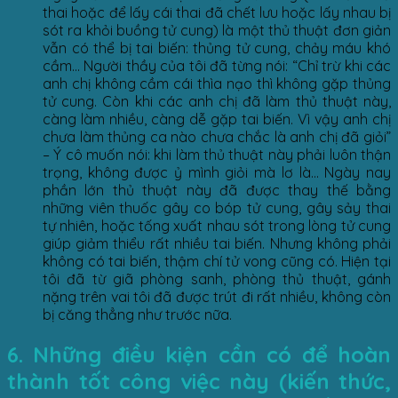
thai hoặc để lấy cái thai đã chết lưu hoặc lấy nhau bị
sót ra khỏi buồng tử cung) là một thủ thuật đơn giản
vẫn có thể bị tai biến: thủng tử cung, chảy máu khó
cầm… Người thầy của tôi đã từng nói: “Chỉ trừ khi các
anh chị không cầm cái thìa nạo thì không gặp thủng
tử cung. Còn khi các anh chị đã làm thủ thuật này,
càng làm nhiều, càng dễ gặp tai biến. Vì vậy anh chị
chưa làm thủng ca nào chưa chắc là anh chị đã giỏi”
– Ý cô muốn nói: khi làm thủ thuật này phải luôn thận
trọng, không được ỷ mình giỏi mà lơ là… Ngày nay
phần lớn thủ thuật này đã được thay thế bằng
những viên thuốc gây co bóp tử cung, gây sảy thai
tự nhiên, hoặc tống xuất nhau sót trong lòng tử cung
giúp giảm thiểu rất nhiều tai biến. Nhưng không phải
không có tai biến, thậm chí tử vong cũng có. Hiện tại
tôi đã từ giã phòng sanh, phòng thủ thuật, gánh
nặng trên vai tôi đã được trút đi rất nhiều, không còn
bị căng thẳng như trước nữa.
6. Những điều kiện cần có để hoàn
thành tốt công việc này (kiến thức,