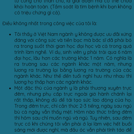
tử cung cho thân chủ, là giai đoạn mà có thể chữa
khỏi hoàn toàn. (Tầm soát là tìm bệnh khi bạn không
có triệu chứng gì cả).
Điều không nhất trong công việc của tôi là:
Tôi thấy ở Việt Nam ngành y không được ưu đãi xứng
đáng với công sức và tiền bạc mà bác sĩ đã phải bỏ
ra trong suốt thời gian học đại học và cả trong quá
trình làm nghề. Ví dụ, sinh viên y phải trải qua 6 năm
đại học, lâu hơn các trường khác 1 năm. Có nghĩa là
ra trường sau các ngành khác một năm, nhưng
lương ra trường lại bằng lương ra trường của các
ngành khác. Như thế đến tuổi nghỉ hưu như nhau thì
lương họ thấp hơn các ngành khác.
Một đặc thù của ngành y là phải thương xuyên trực
đêm, nhưng phụ cấp trực ngoài giờ hành chánh lại
rất thấp, không đủ để tái tạo sức lao động của họ.
Trong đêm trực, chỉ cần thức 2-3 tiếng, ngày sau ngủ
bù cả ngày vẫn thấy mệt. Hôm nào thức trắng đêm
thì hôm sau chỉ muốn ngủ và ngủ. Tuy nhiên, sau đêm
trực có khi chúng tôi vẫn phải ở lại làm việc hết buổi
sáng mới được nghỉ, mà đầu óc vẫn phải tỉnh táo để