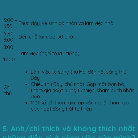
5:00 –
Thức dậy, vệ sinh cá nhân và làm việc nhà
6:30
6:30 –
Đến chỗ làm, bơi 30 phút
8:00
8:00
–
Làm việc (nghỉ trưa 1 tiếng)
17:00
Làm việc từ sáng thứ Hai đến hết sáng thứ
Bảy
Chiều thứ Bảy, chủ nhật: Gặp mặt bạn bè,
Ghi
tham gia hoạt động từ thiện, khám bệnh nhân
chú
đạo
Một số tối tham gia tập văn nghệ, tham gia
các hoạt động hát từ thiện
5. Anh/chị thích và không thích nhất
những điều gì ở công việc của mình?