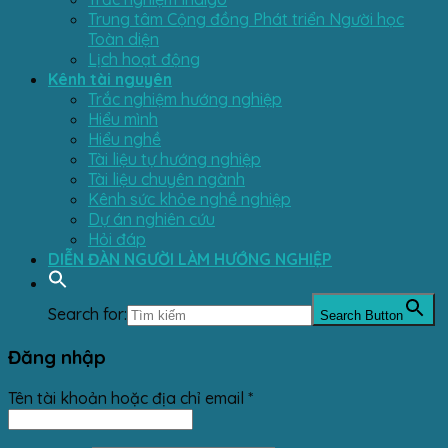
Trung tâm Cộng đồng Phát triển Người học
Toàn diện
Lịch hoạt động
Kênh tài nguyên
Trắc nghiệm hướng nghiệp
Hiểu mình
Hiểu nghề
Tài liệu tự hướng nghiệp
Tài liệu chuyên ngành
Kênh sức khỏe nghề nghiệp
Dự án nghiên cứu
Hỏi đáp
DIỄN ĐÀN NGƯỜI LÀM HƯỚNG NGHIỆP
Search for:
Search Button
Đăng nhập
Tên tài khoản hoặc địa chỉ email
*