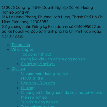
© 2026 Công Ty TNHH Doanh Nghiệp Xã Hội Hướng
nghiệp Sông An.
16A Lê Hồng Phong, Phường Hoà Hưng, Thành Phố Hồ Chí
Minh. Điện thoại: 19008052.
Giấy chứng nhận Đăng ký Kinh doanh số 0316095022 do
Sở Kế hoạch và Đầu tư Thành phố Hồ Chí Minh cấp ngày
03/01/2020.
Trang chủ
Về chúng tôi
Tác động tích cực
Mạng lưới chuyên viên hướng nghiệp
Cơ hội nghề nghiệp
Dịch vụ
Chuyên viên Hướng nghiệp
Người đi làm
Học sinh – Sinh viên
Cha mẹ
Chương trình đồng hành du học thạc sĩ và phát
triển sự nghiệp
Tư vấn hướng nghiệp
Trắc nghiệm Indigo