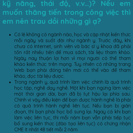
kỹ năng, thái độ, v.v…)? Nếu em
muốn thăng tiến trong công việc thì
em nên trau dồi những gì ạ?
Có lẽ không có ngành nào, học và cập nhật kiến thức
mỗi ngày và suốt đời như ngành y. Trước đây, khi
chưa có Internet, sinh viên và bác sĩ y khoa đã phải
tốn rất nhiều tiền để mua sách, tài liệu tham khảo.
Ngày nay thuận lợi hơn vì mọi người có thể tham
khảo kiến thức trên mạng. Tuy nhiên có những trang
Web bạn phải đóng tiền mới có thể vào để tham
khảo, đọc tài liệu được.
Trong ngành y, quá trình làm việc chính là quá trình
học tập, nghề dạy nghề. Một khi bạn ngừng làm việc
một thời gian dài, bạn đã bị tụt hậu lại phía sau.
Chính vì vậy điều kiện để bạn được hành nghề là phải
có quá trình hành nghề liên tục. Nếu bạn bị gián
đoạn, thì bạn phải học bổ sung lại. Ngay cả khi bạn
làm việc liên tục, thì mỗi năm bạn vẫn phải tiếp tục
bổ sung kiến thức (đào tạo liên tục) có chứng nhận
CME ít nhất 48 tiết mỗi 2 năm.