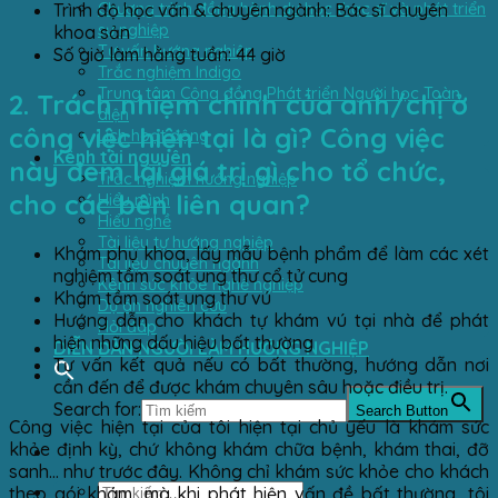
Chương trình đồng hành du học thạc sĩ và phát triển
Trình độ học vấn & chuyên ngành: Bác sĩ chuyên
sự nghiệp
khoa sản
Tư vấn hướng nghiệp
Số giờ làm hằng tuần: 44 giờ
Trắc nghiệm Indigo
Trung tâm Cộng đồng Phát triển Người học Toàn
2. Trách nhiệm chính của anh/chị ở
diện
công việc hiện tại là gì? Công việc
Lịch hoạt động
Kênh tài nguyên
này đem lại giá trị gì cho tổ chức,
Trắc nghiệm hướng nghiệp
cho các bên liên quan?
Hiểu mình
Hiểu nghề
Tài liệu tự hướng nghiệp
Khám phụ khoa, lấy mẫu bệnh phẩm để làm các xét
Tài liệu chuyên ngành
nghiệm tầm soát ung thư cổ tử cung
Kênh sức khỏe nghề nghiệp
Khám tầm soát ung thư vú
Dự án nghiên cứu
Hướng dẫn cho khách tự khám vú tại nhà để phát
Hỏi đáp
hiện những dấu hiệu bất thường
DIỄN ĐÀN NGƯỜI LÀM HƯỚNG NGHIỆP
Tư vấn kết quả nếu có bất thường, hướng dẫn nơi
cần đến để được khám chuyên sâu hoặc điều trị.
Search for:
Search Button
Công việc hiện tại của tôi hiện tại chủ yếu là khám sức
khỏe định kỳ, chứ không khám chữa bệnh, khám thai, đỡ
sanh… như trước đây. Không chỉ khám sức khỏe cho khách
theo gói khám, mà khi phát hiện vấn đề bất thường, tôi