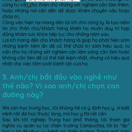
cũng tư vấn cho thân chủ những xét nghiệm cần làm thêm,
hoặc những nơi cần đến để được khám chuyên sâu hoặc
chữa trị.
Công việc hiện tại mang đến lợi ích cho công ty là tạo niềm
tin cho thân chủ/khách hàng khiến họ muốn duy trì hợp
đồng khám sức khỏe tiếp tục cho những năm sau.
Lợi ích mang đến cho khách hàng là giúp họ phát hiện sớm
những bệnh tiềm ẩn để có thể chữa trị sớm hiệu quả; tư
vấn cho họ những xét nghiệm cận lâm sàng cần làm hoặc
không cần làm để có thể tiết kiệm nhất, nhưng có hiệu quả
nhất cho việc tầm soát bệnh tật của họ.
3. Anh/chị bắt đầu vào nghề như
thế nào? Vì sao anh/chị chọn con
đường này?
Khi còn học trung học, tôi không hề có ý định học y, vì biết
mình rất dở học thuộc lòng, mà học y thì rất cần.
Sau khi tốt nghiệp Trung học phổ thông, tôi tham gia
nghĩa vụ quân sự tại chiến trường Campuchia, tôi bị “ép”
học y tá để phục vụ bệnh xá chiến trường. Trong một trận