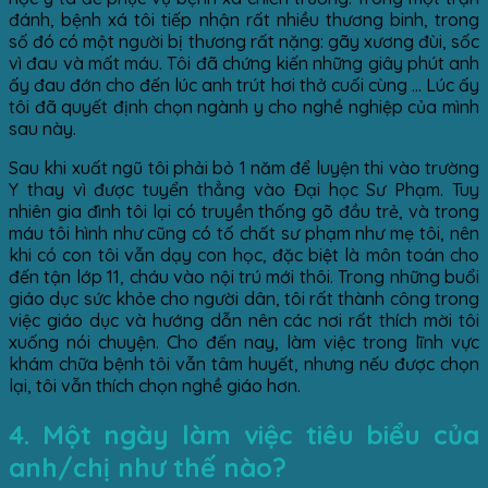
đánh, bệnh xá tôi tiếp nhận rất nhiều thương binh, trong
số đó có một người bị thương rất nặng: gãy xương đùi, sốc
vì đau và mất máu. Tôi đã chứng kiến những giây phút anh
ấy đau đớn cho đến lúc anh trút hơi thở cuối cùng … Lúc ấy
tôi đã quyết định chọn ngành y cho nghề nghiệp của mình
sau này.
Sau khi xuất ngũ tôi phải bỏ 1 năm để luyện thi vào trường
Y thay vì được tuyển thẳng vào Đại học Sư Phạm. Tuy
nhiên gia đình tôi lại có truyền thống gõ đầu trẻ, và trong
máu tôi hình như cũng có tố chất sư phạm như mẹ tôi, nên
khi có con tôi vẫn dạy con học, đặc biệt là môn toán cho
đến tận lớp 11, cháu vào nội trú mới thôi. Trong những buổi
giáo dục sức khỏe cho người dân, tôi rất thành công trong
việc giáo dục và hướng dẫn nên các nơi rất thích mời tôi
xuống nói chuyện. Cho đến nay, làm việc trong lĩnh vực
khám chữa bệnh tôi vẫn tâm huyết, nhưng nếu được chọn
lại, tôi vẫn thích chọn nghề giáo hơn.
4. Một ngày làm việc tiêu biểu của
anh/chị như thế nào?