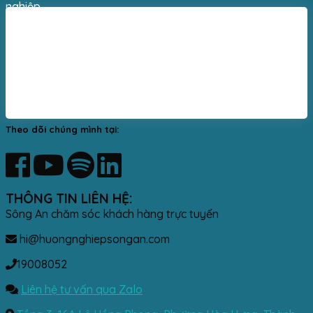
nghiệp.
Theo dõi chúng mình tại:
THÔNG TIN LIÊN HỆ:
Sông An chăm sóc khách hàng trực tuyến
hi@huongnghiepsongan.com
19008052
Liên hệ tư vấn qua Zalo