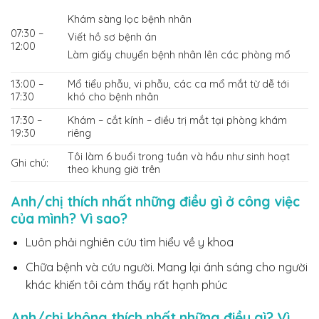
Khám sàng lọc bệnh nhân
07:30 –
Viết hồ sơ bệnh án
12:00
Làm giấy chuyển bệnh nhân lên các phòng mổ
13:00 –
Mổ tiểu phẫu, vi phẫu, các ca mổ mắt từ dễ tới
17:30
khó cho bệnh nhân
17:30 –
Khám – cắt kính – điều trị mắt tại phòng khám
19:30
riêng
Tôi làm 6 buổi trong tuần và hầu như sinh hoạt
Ghi chú:
theo khung giờ trên
Anh/chị thích nhất những điều gì ở công việc
của mình? Vì sao?
Luôn phải nghiên cứu tìm hiểu về y khoa
Chữa bệnh và cứu người. Mang lại ánh sáng cho người
khác khiến tôi cảm thấy rất hạnh phúc
Anh/chị không thích nhất những điều gì? Vì