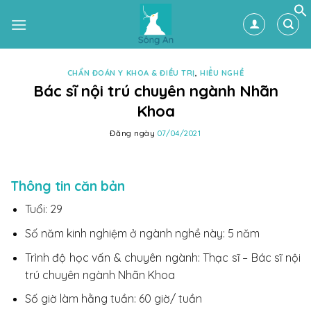
Skip
to
content
CHẨN ĐOÁN Y KHOA & ĐIỀU TRỊ
,
HIỂU NGHỀ
Bác sĩ nội trú chuyên ngành Nhãn
Khoa
Đăng ngày
07/04/2021
Thông tin căn bản
Tuổi: 29
Số năm kinh nghiệm ở ngành nghề này: 5 năm
Trình độ học vấn & chuyên ngành: Thạc sĩ – Bác sĩ nội
trú chuyên ngành Nhãn Khoa
Số giờ làm hằng tuần: 60 giờ/ tuần