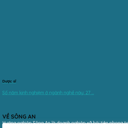
Dược sĩ
Số năm kinh nghiệm ở ngành nghề này: 27 ...
VỀ SÔNG AN
Hướng nghiệp Sông An là doanh nghiệp xã hội tiên phong tạ