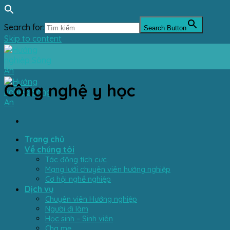
Search for:
Search Button
Skip to content
Công nghệ y học
Trang chủ
Về chúng tôi
Tác động tích cực
Mạng lưới chuyên viên hướng nghiệp
Cơ hội nghề nghiệp
Dịch vụ
Chuyên viên Hướng nghiệp
Người đi làm
Học sinh – Sinh viên
Cha mẹ