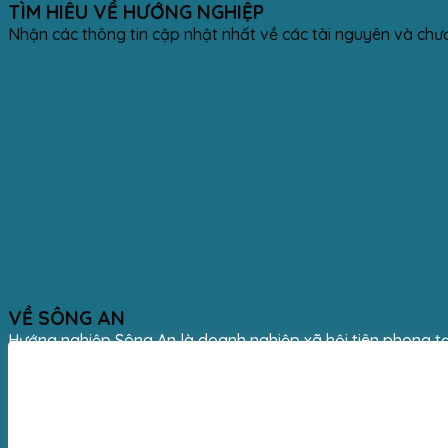
TÌM HIỂU VỀ HƯỚNG NGHIỆP
Nhận các thông tin cập nhật nhất về các tài nguyên và chư
VỀ SÔNG AN
Hướng nghiệp Sông An là doanh nghiệp xã hội tiên phong tạ