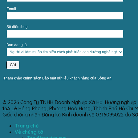
Email
Số điện thoại
Bạn đang là...
Tham khảo chính sách Bảo mật dữ liệu khách hàng của Sông An
© 2026 Công Ty TNHH Doanh Nghiệp Xã Hội Hướng nghiệp 
16A Lê Hồng Phong, Phường Hoà Hưng, Thành Phố Hồ Chí Min
Giấy chứng nhận Đăng ký Kinh doanh số 0316095022 do Sở
Trang chủ
Về chúng tôi