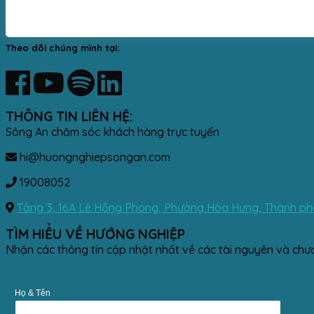
Theo dõi chúng mình tại:
THÔNG TIN LIÊN HỆ:
Sông An chăm sóc khách hàng trực tuyến
hi@huongnghiepsongan.com
19008052
Tầng 3, 16A Lê Hồng Phong, Phường Hòa Hưng, Thành phố
TÌM HIỂU VỀ HƯỚNG NGHIỆP
Nhận các thông tin cập nhật nhất về các tài nguyên và chư
Họ & Tên