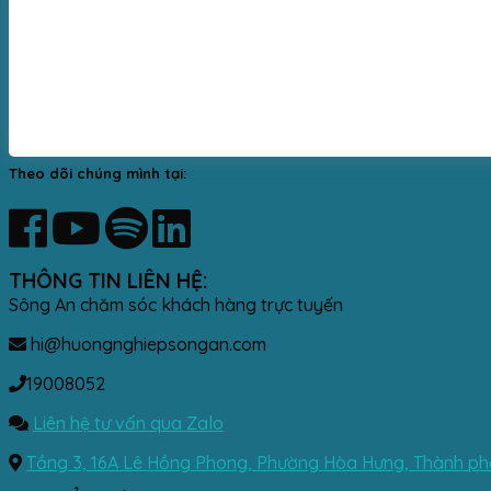
Theo dõi chúng mình tại:
THÔNG TIN LIÊN HỆ:
Sông An chăm sóc khách hàng trực tuyến
hi@huongnghiepsongan.com
19008052
Liên hệ tư vấn qua Zalo
Tầng 3, 16A Lê Hồng Phong, Phường Hòa Hưng, Thành phố