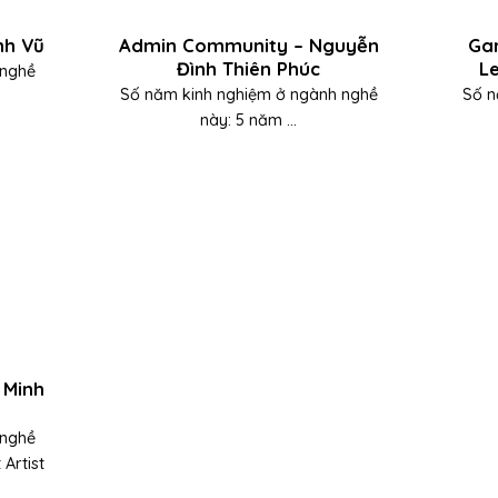
nh Vũ
Admin Community – Nguyễn
Ga
Đình Thiên Phúc
L
 nghề
Số năm kinh nghiệm ở ngành nghề
Số n
này: 5 năm ...
 Minh
 nghề
 Artist