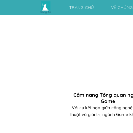
Skip
TRANG CHỦ
VỀ CHÚNG
to
content
Cẩm nang Tổng quan n
Game
Với sự kết hợp giữa công nghệ
thuật và giải trí, ngành Game kh