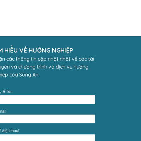
M HIỂU VỀ HƯỚNG NGHIỆP
n các thông tin cập nhật nhất về các tài
yên và chương trình và dịch vụ hướng
iệp của Sông An.
ọ & Tên
mail
ố điện thoại