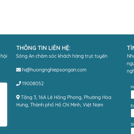
THÔNG TIN LIÊN HỆ:
TÌ
 hội
Sông An chăm sóc khách hàng trực tuyến
Nhậ
ngu
hi@huongnghiepsongan.com
ngh
19008052
H
Tầng 3, 16A Lê Hồng Phong, Phường Hòa
Hưng, Thành phố Hồ Chí Minh, Việt Nam
E
S