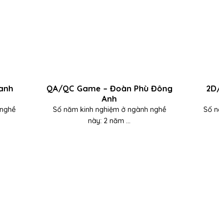
anh
QA/QC Game – Đoàn Phù Đông
2D
Anh
 nghề
Số năm kinh nghiệm ở ngành nghề
Số n
này: 2 năm ...