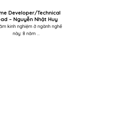
me Developer/Technical
ead – Nguyễn Nhật Huy
ăm kinh nghiệm ở ngành nghề
này: 8 năm ...