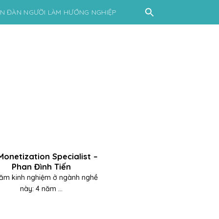
ỄN ĐÀN NGƯỜI LÀM HƯỚNG NGHIỆP
Monetization Specialist –
Phan Đình Tiến
ăm kinh nghiệm ở ngành nghề
này: 4 năm ...