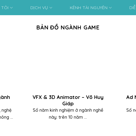
 TÔI
DỊCH VỤ
KÊNH TÀI NGUYÊN
DI
BẢN ĐỒ NGÀNH GAME
gành
VFX & 3D Animator – Võ Huy
Ad 
Giáp
, nghệ
Số năm kinh nghiệm ở ngành nghề
Số n
ông ...
này: trên 10 năm ...